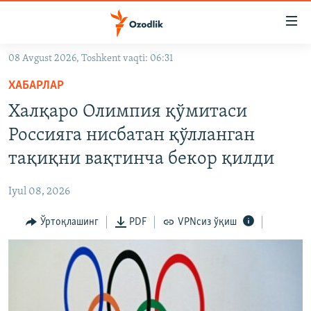
Линклар
Бош
мавзуларга
08 Avgust 2026, Toshkent vaqti: 06:31
ўтинг
OZODLIK SURISHTIRUVLARI
Асосий
ХАБАРЛАР
OZODVIDEO
навигацияга
Халқаро Олимпия қўмитаси
ўтинг
OZODARXIV
Россияга нисбатан қўлланган
Қидиришга
ўтинг
тақиқни вақтинча бекор қилди
На русском
Iyul 08, 2026
ИЖТИМОИЙ ТАРМОҚЛАР
Ўртоқлашинг
PDF
VPNсиз ўқиш
Озодлик бошқа тилларда