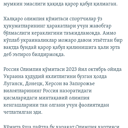
мумкин эмаслиги ҳақида қарор қабул қилмаган.
Халқаро олимпия қўмитаси спортчилар ўз
ҳукуматларининг ҳаракатлари учун жавобгар
бўлмаслиги кераклигини таъкидламоқда. Аммо
кўплаб украиналиклар можаро давом этаётган бир
вақтда бундай қарор қабул қилинишига ҳали эрта
деб эътироз билдирмоқда.
Россия Олимпия қўмитаси 2023 йил октябрь ойида
Украина ҳудудий яхлитлигини бузган ҳолда
Луганск, Донецк, Херсон ва Запорожье
вилоятларининг Россия назоратидаги
қисмларидаги минтақавий олимпия
кенгашларини тан олгани учун фаолиятидан
четлатилган эди.
Қўмита ўша пайтда бу ҳаракат Олимпия хартияси