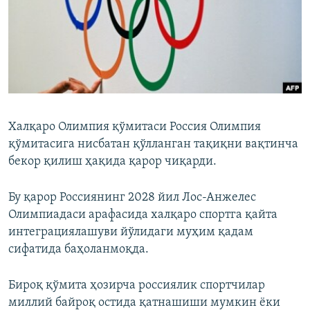
Халқаро Олимпия қўмитаси Россия Олимпия
қўмитасига нисбатан қўлланган тақиқни вақтинча
бекор қилиш ҳақида қарор чиқарди.
Бу қарор Россиянинг 2028 йил Лос-Анжелес
Олимпиадаси арафасида халқаро спортга қайта
интеграциялашуви йўлидаги муҳим қадам
сифатида баҳоланмоқда.
Бироқ қўмита ҳозирча россиялик спортчилар
миллий байроқ остида қатнашиши мумкин ёки