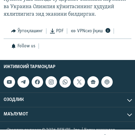
ва Украина Олимпия қўмитасининг ҳудудий
яхлитлигига зид эканини билдирган.
Ўртоқлашинг
PDF
VPNсиз ўқиш
Follow us
ИЖТИМОИЙ ТАРМОҚЛАР
ОЗОДЛИК
МАЪЛУМОТ
Озодлик радиоси © 2026 RFE/RL, Inc. | Барча ҳуқуқлар