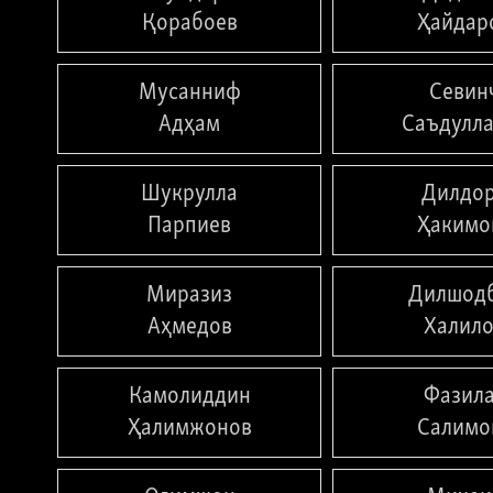
Қорабоев
Ҳайдар
Мусанниф
Севин
Адҳам
Саъдулла
Шукрулла
Дилдо
Парпиев
Ҳакимо
Миразиз
Дилшод
Аҳмедов
Халил
Камолиддин
Фазил
Ҳалимжонов
Салимо