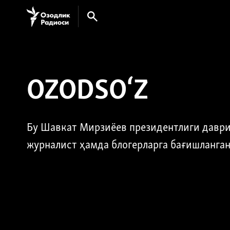
OZODSO‘Z
Бу Шавкат Мирзиёев президентлиги даври
журналист ҳамда блогерларга бағишланган