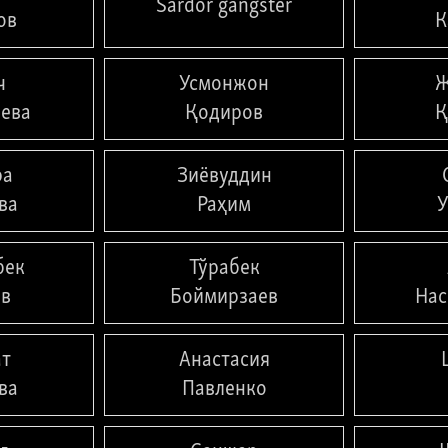
Sardor gangster
ов
К
ч
Усмонжон
Ж
ева
Қодиров
Қ
ра
Зиёвуддин
ва
Раҳим
У
бек
Тўрабек
ов
Боймирзаев
Нас
ат
Анастасия
ва
Павленко