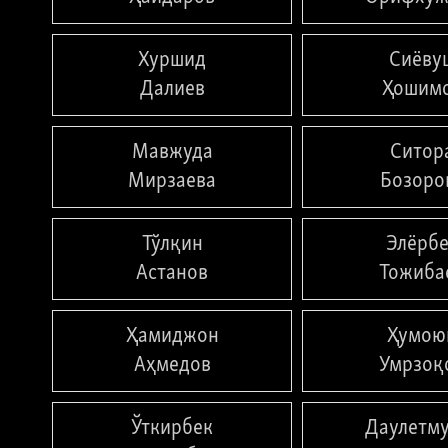
Хуршид
Сиёву
Далиев
Ҳошим
Мавжуда
Ситор
Мирзаева
Бозоро
Тўлқин
Элёрб
Астанов
Тожиба
Ҳамиджон
Ҳумою
Аҳмедов
Умрзоқ
Ўткирбек
Даулетм