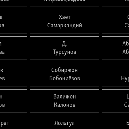
ш
Ҳаёт
ов
Самарқандий
С
а
Д.
Аб
ва
Турсунов
Аб
ек
Собиржон
ев
Бобониёзов
Ну
н
Валижон
ов
Калонов
С
урат
Лолагул
Б