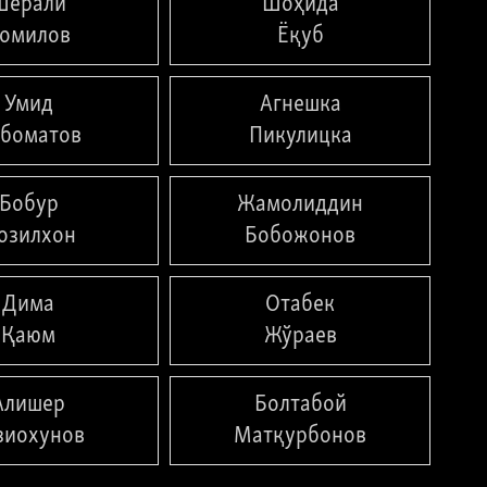
Шерали
Шоҳида
омилов
Ёқуб
Умид
Агнешка
боматов
Пикулицка
Бобур
Жамолиддин
озилхон
Бобожонов
Дима
Отабек
Қаюм
Жўраев
Алишер
Болтабой
зиохунов
Матқурбонов