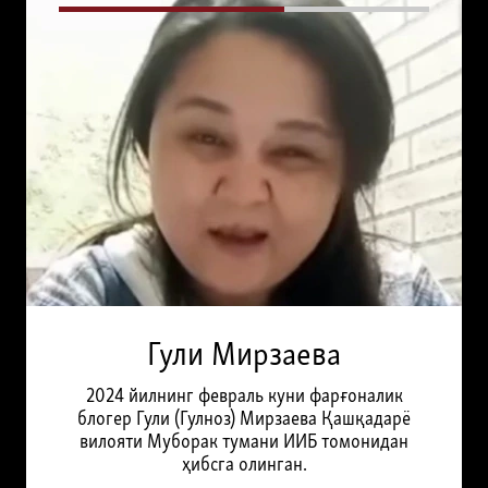
Гули Мирзаева
2024 йилнинг февраль куни фарғоналик
блогер Гули (Гулноз) Мирзаева Қашқадарё
вилояти Муборак тумани ИИБ томонидан
ҳибсга олинган.