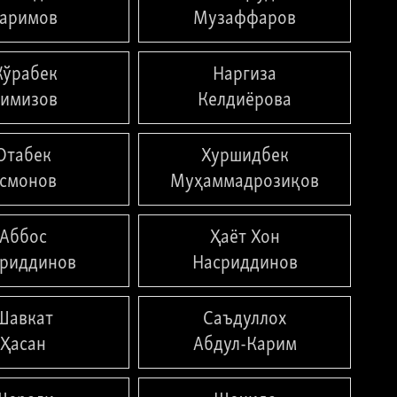
аримов
Музаффаров
ўрабек
Наргиза
имизов
Келдиёрова
Отабек
Хуршидбек
смонов
Муҳаммадрозиқов
Аббос
Ҳаёт Хон
риддинов
Насриддинов
Шавкат
Саъдуллох
Ҳасан
Абдул-Карим