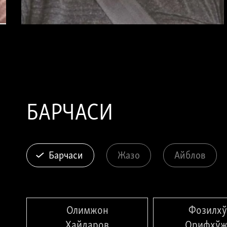
Отабек Сатторий
Термизлик видеоблогер Отабек Саттторий
воқеасини президент Мирзиёевнинг “Янги
Ўзбекистон”ида блогерлар овозини ўчириш ва
БАРЧАСИ
сўз эркинлиги бўғилишига яққол мисол
тарзида келтириш мумкин.
МАҚОЛАНИ ЎҚИШ
Барчаси
Жазо
Айблов
Олимжон
Фозилх
Ҳайдаров
Орифхўж