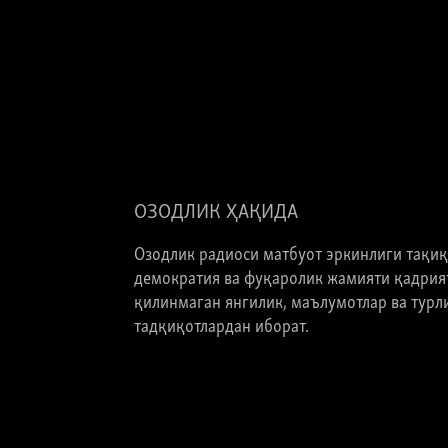
ОЗОДЛИК ҲАҚИДА
Озодлик радиоси матбуот эркинлиги тақиқ
демократия ва фуқаролик жамияти қадрият
қилинмаган янгилик, маълумотлар ва турли
тадқиқотлардан иборат.