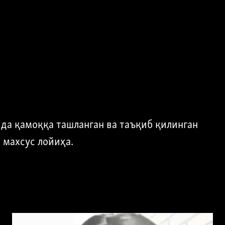
да қамоққа ташланган ва таъқиб қилинган
 махсус лойиҳа.