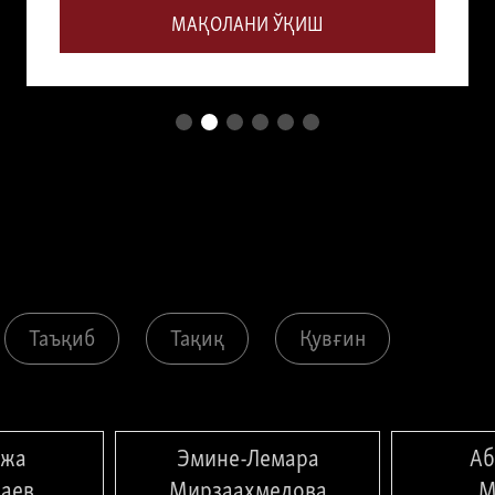
МАҚОЛАНИ ЎҚИШ
Таъқиб
Тақиқ
Қувғин
ўжа
Эмине-Лемара
Аб
аев
Мирзааҳмедова
М