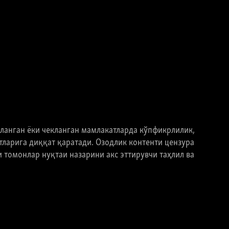
ланган ёки чекланган мамлакатларда кўпфикрлилик,
ларига диққат қаратади. Озодлик контенти цензура
 томонлар нуқтаи назарини акс эттирувчи таҳлил ва