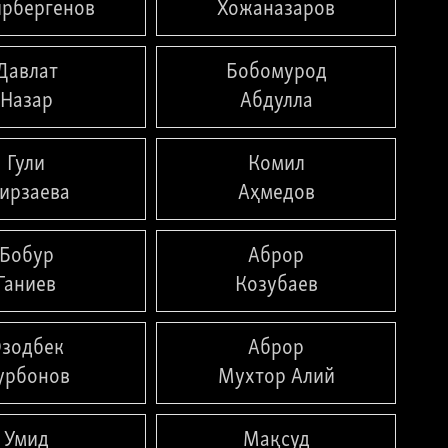
рбергенов
Хожаназаров
Давлат
Бобомурод
Назар
Абдулла
Гули
Комил
ирзаева
Аҳмедов
Бобур
Аброр
Ганиев
Козубаев
зодбек
Аброр
урбонов
Мухтор Алий
Умид
Мақсуд