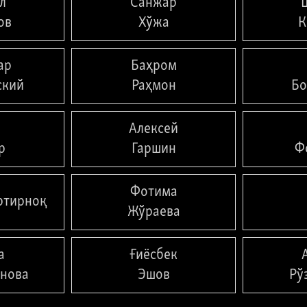
л
Санжар
ов
Хўжа
К
ар
Баҳром
ский
Раҳмон
Бо
Алексей
р
Гаршин
Ф
Фотима
ртирноқ
Жўраева
а
Ғиёсбек
нова
Эшов
Рў