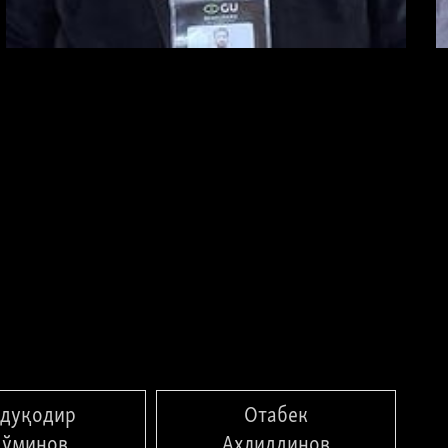
Абдуқодир Мўминов
Мирзиёев танқидчиси сифатида танилган
блогер Абдуқодир Мўминовга 2023 йилнинг 4
август куни жиноят ишлари бўйича Миробод
туман суди ҳукми билан 3 йилгача
журналистлик фаолиятни чеклаш ҳамда 7 йилу
3 ой муддатга озодликдан маҳрум этиш
жазоси тайинланган.
МАҚОЛАНИ ЎҚИШ
дуқодир
Отабек
ўминов
Аҳлиддинов