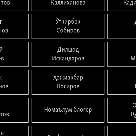
атов
Қаллиханова
Кади
т
Ўткирбек
нов
Собиров
й
Дилшод
ев
Искандаров
М
к
Ҳожиакбар
нов
Носиров
р
О
Номаълум блогер
тов
Қ
он