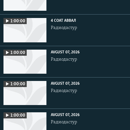
4 СОАТ АВВАЛ
1:00:00
Радиодастур
AVGUST 07, 2026
1:00:00
Радиодастур
AVGUST 07, 2026
1:00:00
Радиодастур
AVGUST 07, 2026
1:00:00
Радиодастур