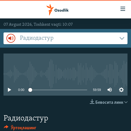
Линклар
Бош
мавзуларга
07 Avgust 2026, Toshkent vaqti: 10:07
ўтинг
OZODLIK SURISHTIRUVLARI
Асосий
Радиодастур
OZODVIDEO
навигацияга
ўтинг
OZODARXIV
Қидиришга
ўтинг
На русском
Айни дамда медиа-манба мавжуд эмас
ИЖТИМОИЙ ТАРМОҚЛАР
0:00
59:59
Бевосита линк
Радиодастур
Озодлик бошқа тилларда
Ўртоқлашинг