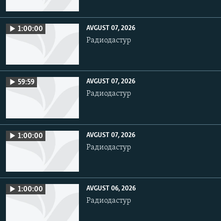
AVGUST 07, 2026
1:00:00
Радиодастур
AVGUST 07, 2026
59:59
Радиодастур
AVGUST 07, 2026
1:00:00
Радиодастур
AVGUST 06, 2026
1:00:00
Радиодастур