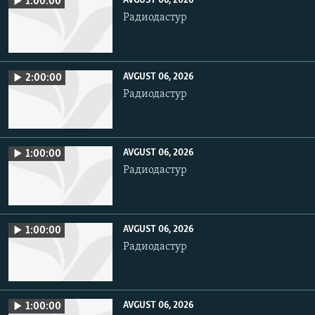
AVGUST 06, 2026
1:00:00
Радиодастур
AVGUST 06, 2026
2:00:00
Радиодастур
AVGUST 06, 2026
1:00:00
Радиодастур
AVGUST 06, 2026
1:00:00
Радиодастур
AVGUST 06, 2026
1:00:00