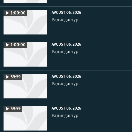
AVGUST 06, 2026
1:00:00
Радиодастур
AVGUST 06, 2026
1:00:00
Радиодастур
AVGUST 06, 2026
59:59
Радиодастур
AVGUST 06, 2026
59:59
Радиодастур