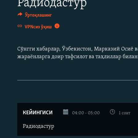
Радиодастур
Ўртоқлашинг
VPNсиз ўқиш
Сўнгги хабарлар, Ўзбекистон, Марказий Осиë в
жараëнларга доир тафсилот ва таҳлиллар била
КЕЙИНГИСИ
04:00 - 05:00
1 соат
Радиодастур