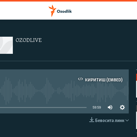
OZODLIVE
КИРИТИШ (EMBED)
иа-манба мавжуд эмас
59:59
Бевосита линк
КИРИТИШ (EMBED)