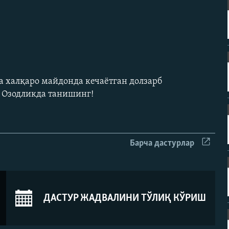
а халқаро майдонда кечаëтган долзарб
н Озодликда танишинг!
Барча дастурлар
ДАСТУР ЖАДВАЛИНИ ТЎЛИҚ КЎРИШ