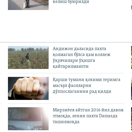
келиш буюрилди
Андижон даласида пахта
қолмаган бўлса ҳам коллеж
ўқувчилари ўқишга
қайтарилмаяпти
Қарши тумани ҳокими теримга
масъул фаолларни
дўппослаганини рад қилди
Мирзиёев айтган 2016 йил давом
этмоқда, лекин пахта Damasда
ташилмоқда