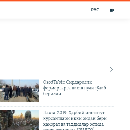
РУС
ОzodTa'sir: Сирдарёлик
фермерларга пахта пули тўлаб
берилди
Пахта-2019: Ҳарбий институт
курсантлари икки ойдан бери
ҳақорат ва таҳдидлар остида