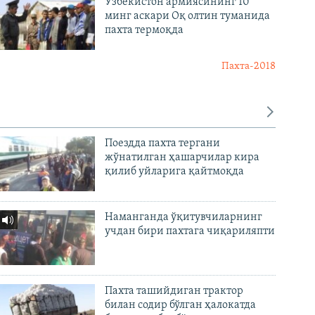
Ўзбекистон армиясининг 10
минг аскари Оқ олтин туманида
пахта термоқда
Пахта-2018
Поездда пахта тергани
жўнатилган ҳашарчилар кира
қилиб уйларига қайтмоқда
Наманганда ўқитувчиларнинг
учдан бири пахтага чиқариляпти
Пахта ташийдиган трактор
билан содир бўлган ҳалокатда