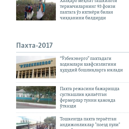
Халқаро меҳнат ташкилоти
теримчиларнинг 93 фоизи
пахтага ўз ихтиёри билан
чиққанини билдирди
Пахта-2017
“Ўзбекэнерго” пахтадаги
ходимлари хавфсизлигини
ҳудудий бошлиқларга юклади
Пахта режасини бажаришда
сусткашлик қилаётган
фермерлар тунни қамоқда
ўтказди
Тошкентда пахта тераётган
андижонликлар "поезд пули"