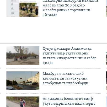
Одамларни мажбурий меҳнатга
жалб қилган 200 раҳбар
жавобгарликка тортилгани
айтилди
Ҳуқуқ фаоллари Андижонда
ўқитувчилар ўқувчиларни
пахтага чиқараётганини хабар
қилди
Мажбуран пахтага олиб
кетилаётган талаба ўзини
автобусдан ташлаб юборди
Андижонда бошланғич синф
ўқувчиларига ҳам пахта териб