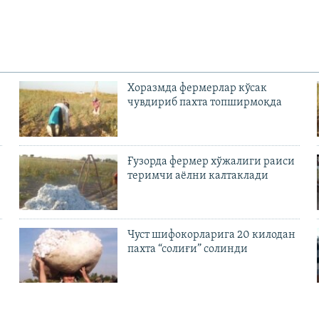
Хоразмда фермерлар кўсак
чувдириб пахта топширмоқда
Ғузорда фермер хўжалиги раиси
теримчи аёлни калтаклади
Чуст шифокорларига 20 килодан
пахта “солиғи” солинди