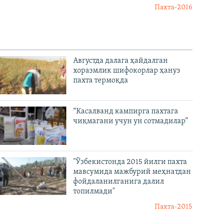
Пахта-2016
Августда далага ҳайдалган
хоразмлик шифокорлар ҳануз
пахта термоқда
“Касалванд кампирга пахтага
чиқмагани учун ун сотмадилар”
"Ўзбекистонда 2015 йилги пахта
мавсумида мажбурий меҳнатдан
фойдаланилганига далил
топилмади"
Пахта-2015