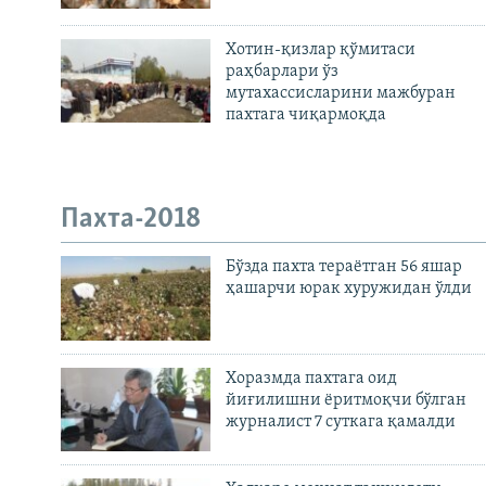
Хотин-қизлар қўмитаси
раҳбарлари ўз
мутахассисларини мажбуран
пахтага чиқармоқда
Пахта-2018
Бўзда пахта тераётган 56 яшар
ҳашарчи юрак хуружидан ўлди
Хоразмда пахтага оид
йиғилишни ёритмоқчи бўлган
журналист 7 суткага қамалди