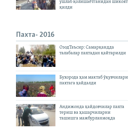
ушлаб қолишаётганидан шикоят
қилди
Пахта- 2016
ОзодТаъсир: Самарқандда
талабалар пахтадан қайтарилди
Бухорода ҳам мактаб ўқувчилари
пахтага ҳайдалди
Андижонда ҳайдовчилар пахта
териш ва ҳашарчиларни
ташишга мажбурланмоқда