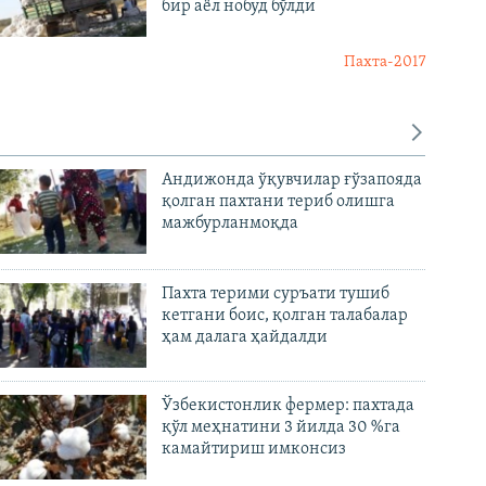
бир аёл нобуд бўлди
Пахта-2017
Андижонда ўқувчилар ғўзапояда
қолган пахтани териб олишга
мажбурланмоқда
Пахта терими суръати тушиб
кетгани боис, қолган талабалар
ҳам далага ҳайдалди
Ўзбекистонлик фермер: пахтада
қўл меҳнатини 3 йилда 30 %га
камайтириш имконсиз