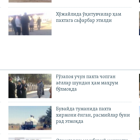
Хўжайлида ўқитувчилар ҳам
пахтага сафарбар этилди
Ғўзапоя учун пахта чопган
аёллар шундан ҳам маҳрум
бўлмоқда
Бувайда туманида пахта
хирмони ёнган, расмийлар буни
рад этмоқда