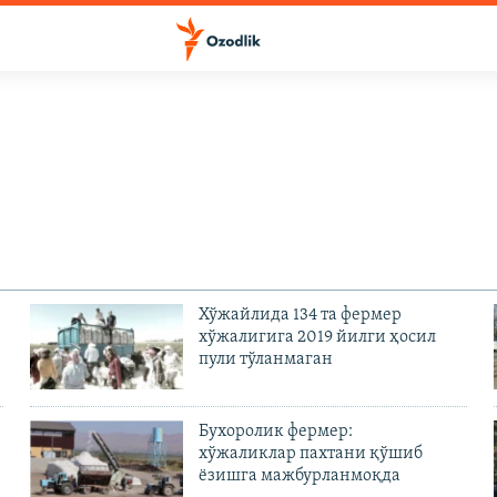
Хўжайлида 134 та фермер
хўжалигига 2019 йилги ҳосил
пули тўланмаган
Бухоролик фермер:
хўжаликлар пахтани қўшиб
ёзишга мажбурланмоқда