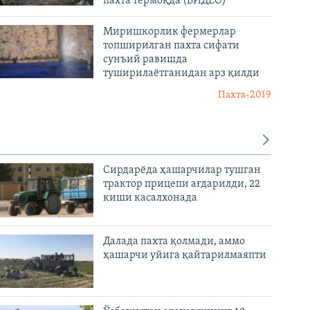
пахта термоқда (ВИДЕО)
Миришкорлик фермерлар
топширилган пахта сифати
сунъий равишда
туширилаётганидан арз қилди
Пахта-2019
Сирдарёда ҳашарчилар тушган
трактор прицепи ағдарилди, 22
киши касалхонада
Далада пахта қолмади, аммо
ҳашарчи уйига қайтарилмаяпти