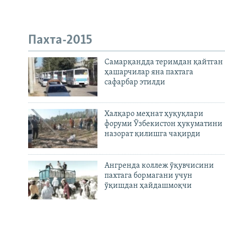
Пахта-2015
Самарқандда теримдан қайтган
ҳашарчилар яна пахтага
сафарбар этилди
Халқаро меҳнат ҳуқуқлари
форуми Ўзбекистон ҳукуматини
назорат қилишга чақирди
Ангренда коллеж ўқувчисини
пахтага бормагани учун
ўқишдан ҳайдашмоқчи