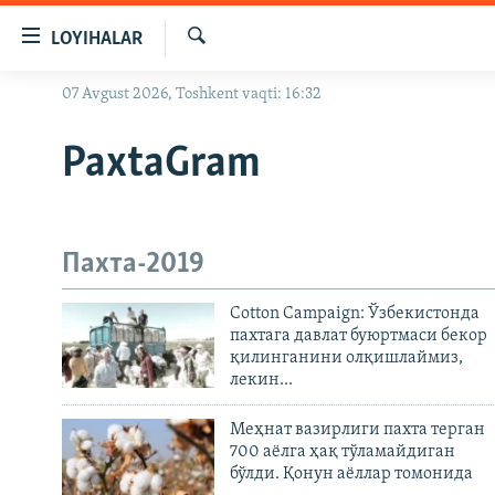
Линклар
LOYIHALAR
Бош
мавзуларга
Излаш
07 Avgust 2026, Toshkent vaqti: 16:32
OZODLIK SURISHTIRUVLARI
ўтинг
Асосий
OZODVIDEO
PaxtaGram
навигацияга
OZODARXIV
ўтинг
Қидиришга
ўтинг
Пахта-2019
Cotton Campaign: Ўзбекистонда
пахтага давлат буюртмаси бекор
қилинганини олқишлаймиз,
лекин...
Меҳнат вазирлиги пахта терган
700 аёлга ҳақ тўламайдиган
бўлди. Қонун аёллар томонида