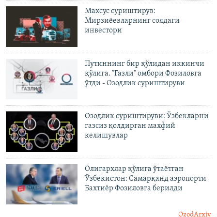
Махсус суриштирув:
Мирзиёевларнинг соядаги
инвестори
Путиннинг бир қўлидан иккинчи
қўлига. "Газли" омбори Фозиловга
ўтди - Озодлик суриштируви
Озодлик суриштируви: Ўзбекларни
газсиз қолдирган махфий
келишувлар
Олигархлар қўлига ўтаëтган
Ўзбекистон: Самарқанд аэропорти
Бахтиëр Фозиловга берилди
OzodArxiv