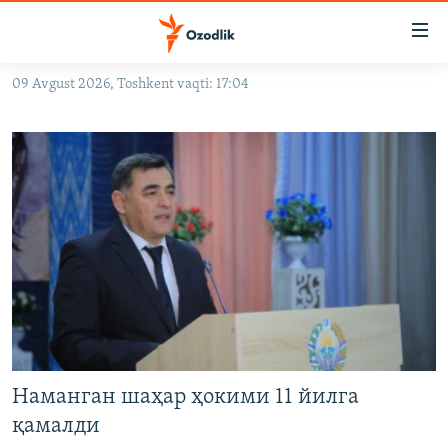
Линклар
Бош
мавзуларга
09 Avgust 2026, Toshkent vaqti: 17:04
ўтинг
OZODLIK SURISHTIRUVLARI
Асосий
OZODVIDEO
навигацияга
ўтинг
OZODARXIV
Қидиришга
ўтинг
На русском
ИЖТИМОИЙ ТАРМОҚЛАР
Наманган шаҳар ҳокими 11 йилга
Озодлик бошқа тилларда
қамалди