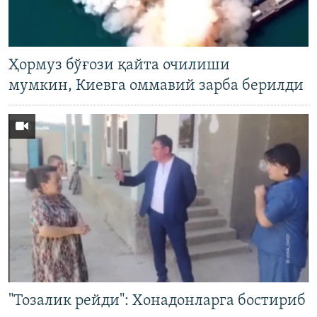
Ҳормуз бўғози қайта очилиши
мумкин, Киевга оммавий зарба берилди
"Тозалик рейди": Хонадонларга бостириб