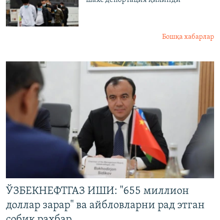
шахс депортация қилинди
Бошқа хабарлар
ЎЗБЕКНЕФТГАЗ ИШИ: "655 миллион
доллар зарар" ва айбловларни рад этган
собиқ раҳбар