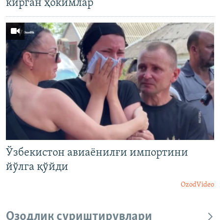
кирган ҳокимлар
Ўзбекистон авиаёнилғи импортини
йўлга қўйди
OzodVideo
Озодлик суриштирувлари