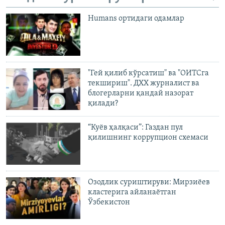
Humans ортидаги одамлар
"Гей қилиб кўрсатиш" ва "ОИТСга
текшириш". ДХХ журналист ва
блогерларни қандай назорат
қилади?
“Куëв ҳалқаси”: Газдан пул
қилишнинг коррупцион схемаси
Озодлик суриштируви: Мирзиëев
кластерига айланаëтган
Ўзбекистон