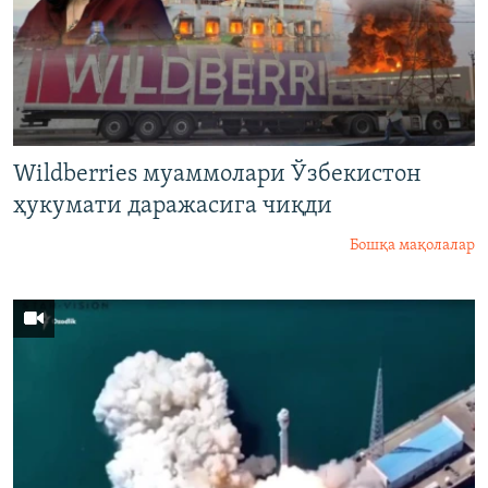
Wildberries муаммолари Ўзбекистон
ҳукумати даражасига чиқди
Бошқа мақолалар