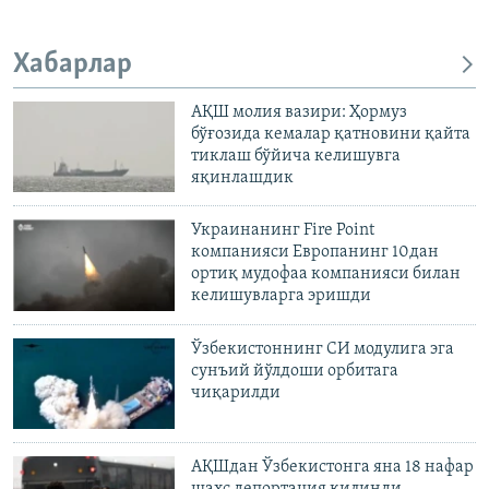
Хабарлар
АҚШ молия вазири: Ҳормуз
бўғозида кемалар қатновини қайта
тиклаш бўйича келишувга
яқинлашдик
Украинанинг Fire Point
компанияси Европанинг 10дан
ортиқ мудофаа компанияси билан
келишувларга эришди
Ўзбекистоннинг СИ модулига эга
сунъий йўлдоши орбитага
чиқарилди
АҚШдан Ўзбекистонга яна 18 нафар