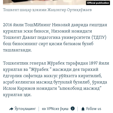
Тошкент шаҳар ҳокими Жаҳонгир Ортиқхўжаев
2016 йили ТошМИнинг Николай даврида ғиштдан
қурилган эски биноси¸ Низомий номидаги
Тошкент Давлат педагогика университети (ТДПУ)
бош биносининг сирт қисми батамом бузиб
ташланганди.
Тошкентлик генерал Жўрабек тарафидан 1897 йили
қурилган ва “Жўрабек “ масжиди дея тарихий
ëдгорлик сифатида махсус рўйхатга киритилиб,
асраб келинган масжид бутунлай бузилиб¸ ўрнида
Ислом Каримов номидаги “алюкобонд масжид”
қурилган эди.
Ўртоқлашинг
VPNсиз ўқиш
Follow us