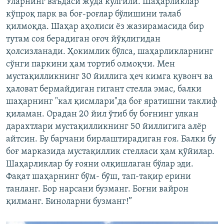
Уларнинг ваъдаси жуда кулгили. Шаҳарликлар
кўпроқ парк ва боғ-роғлар бўлишини талаб
қилмоқда. Шаҳар аҳолиси ëз жазирамасида бир
тутам соя берадиган оғоч йўқлигидан
ҳолсизланади. Ҳокимлик бўлса, шаҳарликларнинг
сўнги паркини ҳам тортиб олмоқчи. Мен
мустақилликнинг 30 йиллига ҳеч кимга қувонч ва
ҳаловат бермайдиган гигант стелла эмас, балки
шаҳарнинг "кал қисмлари"да боғ яратишни таклиф
қиламан. Орадан 20 йил ўтиб бу боғнинг улкан
дарахтлари мустақилликнинг 50 йиллигига алëр
айтсин. Бу барчани бирлаштирадиган ғоя. Балки бу
боғ марказида мустақиллик стелласи ҳам қўйилар.
Шаҳарликлар бу ғояни олқишлаган бўлар эди.
Фақат шаҳарнинг бўм- бўш, тап-тақир ерини
танланг. Бор нарсани бузманг. Боғни вайрон
қилманг. Биноларни бузманг!”