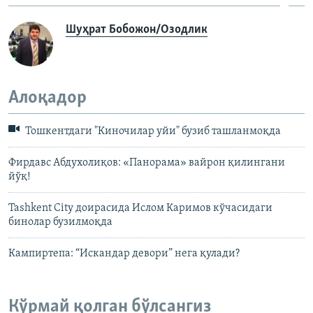
Шуҳрат Бобожон/Озодлик
Алоқадор
Тошкентдаги "Киночилар уйи" бузиб ташланмоқда
Фирдавс Абдухолиқов: «Панорама» вайрон қилингани
йўқ!
Tashkent City доирасида Ислом Каримов кўчасидаги
бинолар бузилмоқда
Кампиртепа: “Искандар девори” нега қулади?
Кўрмай қолган бўлсангиз