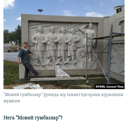
"Мовий гумбазлар" ўрнида шу тахлит ëдгорлик қурилиши
мумкин
Нега “Мовий гумбазлар”?