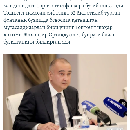
майдонидаги горизонтал фаввора бузиб ташланди.
Тошкент тимсоли сифатида 52 йил отилиб турган
фонтанни бузишда бевосита қатнашган
мутасаддилардан бири унинг Тошкент шаҳар
ҳокими Жаҳонгир Ортиқхўжаев буйруғи билан
бузилганини билдирган эди.