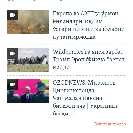
Европа ва АҚШда ўрмон
ёнғинлари: иқлим
ўзгариши янги хавфларни
кучайтирмоқда
Wildberries’га янги зарба,
Трамп Эрон бўйича баёнот
қилди
OZODNEWS: Мирзиёев
Қирғизистонда —
Чашмадан пенсия
битимигача | Украинага
босқин
Бошқа видеолар