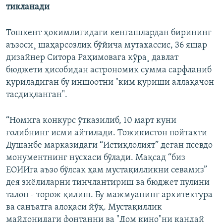
тикланади
Тошкент ҳокимлигидаги кенгашлардан бирининг
аъзоси¸ шаҳарсозлик бўйича мутахассис, 36 яшар
дизайнер Ситора Раҳимовага кўра¸ давлат
бюджети ҳисобидан астрономик сумма сарфланиб
қуриладиган бу иншоотни "ким қуриши аллақачон
тасдиқланган".
“Номига конкурс ўтказилиб, 10 март куни
ғолибнинг исми айтилади. Тожикистон пойтахти
Душанбе марказидаги “Истиқлолият” деган псевдо
монументнинг нусхаси бўлади. Мақсад “биз
ЕОИИга аъзо бўлсак ҳам мустақилликни севамиз”
дея зиëлиларни тинчлантириш ва бюджет пулини
талон - торож қилиш. Бу мажмуанинг архитектура
ва санъатга алоқаси йўқ. Мустақиллик
майдонидаги фонтанни ва "Дом кино"ни қандай