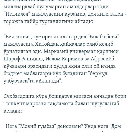
миллиардлаб пул ўмарган амалдорлар энди
“Истиқлол” мажмуасини қурамиз, дея янги талон -
торожга тайëр турганлигини айтади:
“Билсангиз, гўë оригинал асар дея “Ғалаба боғи”
мажмуасига Хитойдан ҳайкаллар олиб келиб
ўрнатилган эди. Марказий универмаг қаршиси
Шароф Рашидов, Ислом Каримов ва Афросиёб
кўчалари орасидаги ҳудуд яқин олти ой ичида
бюджет маблағлари йўқ бўладиган "бермуд
учбурчаги"га айланади”.
Суҳбатдошга кўра¸бошқарув элитаси анчадан бери
Тошкент маркази тақсимоти билан шуғулланиб
келади:
“Нега “Мовий гумбаз” дейсизми? Унда нега “Дом