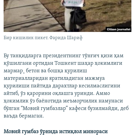
Бир кишилик пикет. Фарида Шариф
Бу танқидларга президентнинг тўнғич қизи ҳам
қўшилгани ортидан Тошкент шаҳар ҳокимлиги
мармар¸ бетон ва бошқа қурилиш
материалларидан яратиладиган мажмуа
қурилиши пайтида дарахтлар кесилмаслигини
айтиб, ўз қарорини оқлашга уринди. Аммо
ҳокимлик ўз баëнотида меъморчилик намунаси
бўлган “Мовий гумбазлар” кафеси бузилмайди, деб
ваъда бермаган.
Мовий гумбаз ўрнида истиқлол минораси