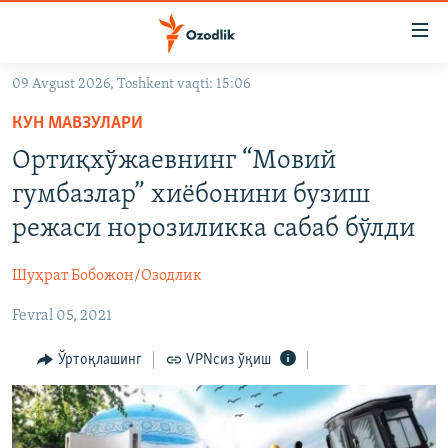
Линклар
Бош
мавзуларга
09 Avgust 2026, Toshkent vaqti: 15:06
ўтинг
OZODLIK SURISHTIRUVLARI
Асосий
КУН МАВЗУЛАРИ
OZODVIDEO
навигацияга
Ортиқхўжаевнинг “Мовий
ўтинг
OZODARXIV
гумбазлар” хиëбонини бузиш
Қидиришга
ўтинг
режаси норозиликка сабаб бўлди
На русском
Шуҳрат Бобожон/Озодлик
ИЖТИМОИЙ ТАРМОҚЛАР
Fevral 05, 2021
Ўртоқлашинг
VPNсиз ўқиш
Озодлик бошқа тилларда