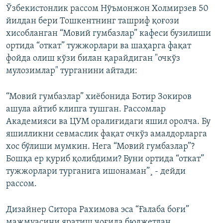
Ўзбекистонлик рассом Нўъмонжон Холмирзев 50
йилдан бери Тошкентнинг ташриф қоғози
хисобланган “Мовий гумбазлар” кафеси бузилиши
ортида “откат” тужжорлари ва шаҳарга фақат
фойда олиш кўзи билан қарайдиган "очкўз
мулозимлар" турганини айтади:
“Мовий гумбазлар” хиëбонида Ботир Зокиров
ашула айтиб клипга тушган. Рассомлар
Академияси ва ЦУМ оралиғидаги яшил оролча. Бу
яшилликни севмаслик фақат очкўз амалдорларга
хос бўлиши мумкин. Нега “Мовий гумбазлар”?
Бошқа ер қуриб қолибдими? Буни ортида “откат”
тужжорлари турганига ишонаман”¸ - дейди
рассом.
Дизайнер Ситора Рахимова эса “Ғалаба боғи”
мажмуасини яратиш чоғида бюджетдан