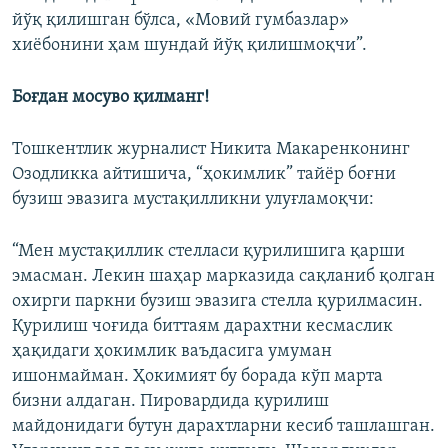
йўқ қилишган бўлса, «Мовий гумбазлар»
хиёбонини ҳам шундай йўқ қилишмоқчи”.
Боғдан мосуво қилманг!
Тошкентлик журналист Никита Макаренконинг
Озодликка айтишича, “ҳокимлик” тайëр боғни
бузиш эвазига мустақилликни улуғламоқчи:
“Мен мустақиллик стелласи қурилишига қарши
эмасман. Лекин шаҳар марказида сақланиб қолган
охирги паркни бузиш эвазига стелла қурилмасин.
Қурилиш чоғида биттаям дарахтни кесмаслик
ҳақидаги ҳокимлик ваъдасига умуман
ишонмайман. Ҳокимият бу борада кўп марта
бизни алдаган. Пировардида қурилиш
майдонидаги бутун дарахтларни кесиб ташлашган.