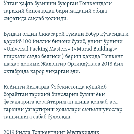
Ўтган ҳафта бузишни буюрган Тошкентдаги
тарихий бинолардан бири маданий обида
сифатида сақлаб қолинди.
Бундан олдин Яккасарой тумани Бобур кўчасидаги
қарийб 100 йиллик бинони бузиб, унинг ўрнини
«Universal Packing Masters» («Murad Buildings»
ширкати савдо белгиси ) бериш ҳақида Тошкент
шаҳар ҳокими Жаҳонгир Ортиқхўжаев 2018 йил
октябрида қарор чиқарган эди.
Кейинги йилларда Ўзбекистонда кўпайиб
бораëтган тарихий биноларни бузиш ëки
фасадларига қорайтирилган шиша қоплаб, асл
тарзини ўзгартириш ҳолатлари санъатшунослар
ташвишига сабаб бўлмоқда.
2019 йилда Тошкентнинг Мустақиллик