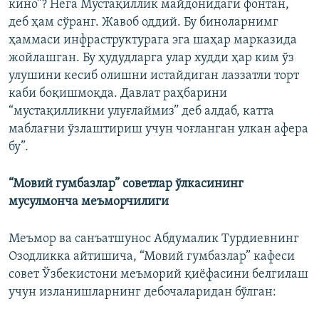
кино”? Нега Мустақиллик майдонидаги фонтан,
деб ҳам сўранг. Жавоб оддий. Бу биноларнимг
ҳаммаси инфраструктурага эга шаҳар марказида
жойлашган. Бу ҳудудларга улар худди ҳар ким ўз
улушини кесиб олишни истайдиган лаззатли торт
каби боқишмоқда. Давлат раҳбарини
“мустақилликни улуғлаймиз” деб алдаб, катта
маблағни ўзлаштириш учун чоғланган улкан афера
бу”.
“Мовий гумбазлар” советлар ўлкасининг
мусулмонча меъморчилиги
Меъмор ва санъатшунос Абдумалик Турдиевнинг
Озодликка айтишича, “Мовий гумбазлар” кафеси
совет Ўзбекистони меъморий қиëфасини белгилаш
учун изланишларнинг дебочаларидан бўлган: