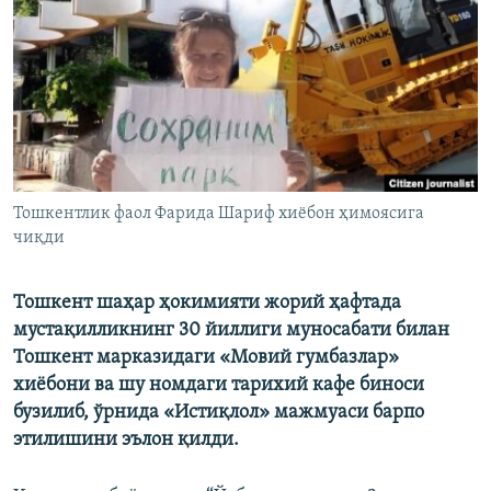
Тошкентлик фаол Фарида Шариф хиëбон ҳимоясига
чиқди
Тошкент шаҳар ҳокимияти жорий ҳафтада
мустақилликнинг 30 йиллиги муносабати билан
Тошкент марказидаги «Мовий гумбазлар»
хиёбони ва шу номдаги тарихий кафе биноси
бузилиб, ўрнида «Истиқлол» мажмуаси барпо
этилишини эълон қилди.