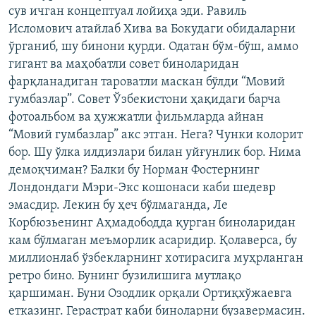
сув ичган концептуал лойиҳа эди. Равиль
Исломович атайлаб Хива ва Бокудаги обидаларни
ўрганиб, шу бинони қурди. Одатан бўм-бўш, аммо
гигант ва маҳобатли совет биноларидан
фарқланадиган тароватли маскан бўлди “Мовий
гумбазлар”. Совет Ўзбекистони ҳақидаги барча
фотоальбом ва ҳужжатли фильмларда айнан
“Мовий гумбазлар” акс этган. Нега? Чунки колорит
бор. Шу ўлка илдизлари билан уйғунлик бор. Нима
демоқчиман? Балки бу Норман Фостернинг
Лондондаги Мэри-Экс кошонаси каби шедевр
эмасдир. Лекин бу ҳеч бўлмаганда, Ле
Корбюзьенинг Аҳмадободда қурган биноларидан
кам бўлмаган меъморлик асаридир. Қолаверса, бу
миллионлаб ўзбекларнинг хотирасига муҳрланган
ретро бино. Бунинг бузилишига мутлақо
қаршиман. Буни Озодлик орқали Ортиқхўжаевга
етказинг. Герастрат каби биноларни бузавермасин.