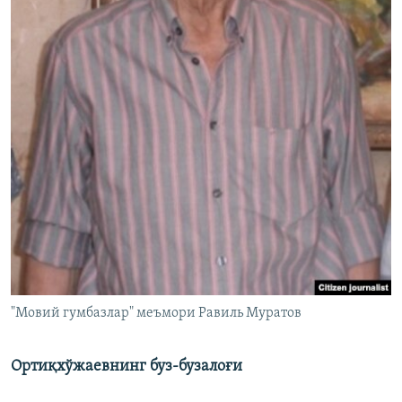
"Мовий гумбазлар" меъмори Равиль Муратов
Ортиқхўжаевнинг буз-бузалоғи