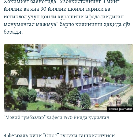
Ҳокимият баëнотида “Ўзбекистоннинг 3 минг
йиллик ва яна 30 йиллик шонли тарихи ва
истиқлол учун қонли курашини ифодалайдиган
монументал мажмуа” барпо қилиниши ҳақида сўз
боради.
"Мовий гумбазлар" кафеси 1970 йилда қурилган
4 февраль куни “Снос” гуруҳи ташкилотчиси¸