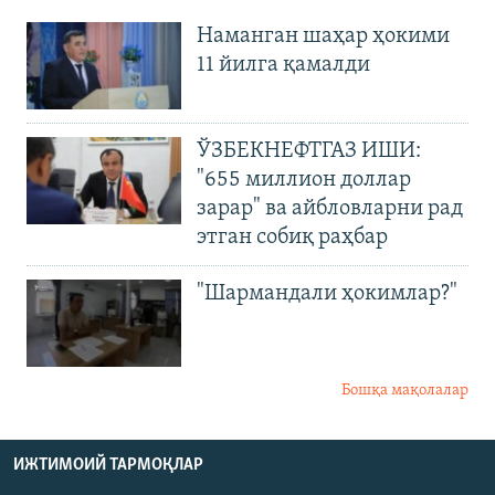
Наманган шаҳар ҳокими
11 йилга қамалди
ЎЗБЕКНЕФТГАЗ ИШИ:
"655 миллион доллар
зарар" ва айбловларни рад
этган собиқ раҳбар
"Шармандали ҳокимлар?"
Бошқа мақолалар
ИЖТИМОИЙ ТАРМОҚЛАР