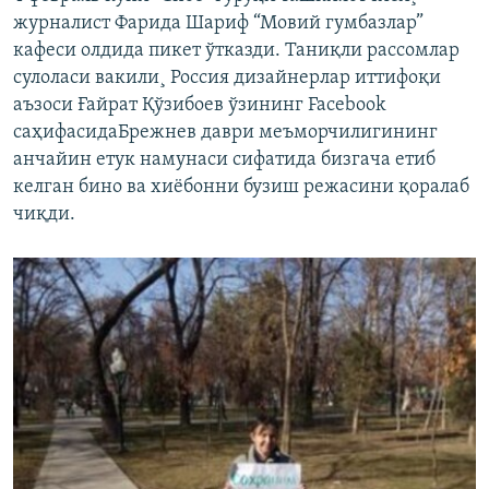
журналист Фарида Шариф “Мовий гумбазлар”
кафеси олдида пикет ўтказди. Таниқли рассомлар
сулоласи вакили¸ Россия дизайнерлар иттифоқи
аъзоси Ғайрат Қўзибоев ўзининг Facebook
саҳифасидаБрежнев даври меъморчилигининг
анчайин етук намунаси сифатида бизгача етиб
келган бино ва хиëбонни бузиш режасини қоралаб
чиқди.