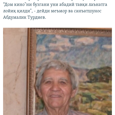
“Дом кино"ни бузгани уни абадий тавқи лаънатга
лойиқ қилди", - дейди меъмор ва санъатшунос
Абдумалик Турдиев.