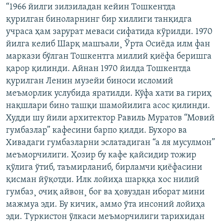
“1966 йилги зилзиладан кейин Тошкентда
қурилган биноларнинг бир хиллиги танқидга
учраса ҳам зарурат меваси сифатида кўрилди. 1970
йилга келиб Шарқ машъали¸ Ўрта Осиëда илм фан
маркази бўлган Тошкентга миллий қиëфа беришга
қарор қилинди. Айнан 1970 йилда Тошкентда
қурилган Ленин музейи биноси исломий
меъморлик услубида яратилди. Кўфа хати ва гириҳ
нақшлари бино ташқи шамойилига асос қилинди.
Худди шу йили архитектор Равиль Муратов “Мовий
гумбазлар” кафесини барпо қилди. Бухоро ва
Хивадаги гумбазларни эслатадиган “а ля мусулмон”
меъморчилиги. Ҳозир бу кафе қайсидир тожир
қўлига ўтиб, таъмирланиб, бирламчи қиëфасини
қисман йўқотди. Илк лойиҳа шарққа хос нилий
гумбаз¸ очиқ айвон¸ боғ ва ҳовуздан иборат мини
мажмуа эди. Бу кичик, аммо ўта инсоний лойиҳа
эди. Туркистон ўлкаси меъморчилиги тарихидан