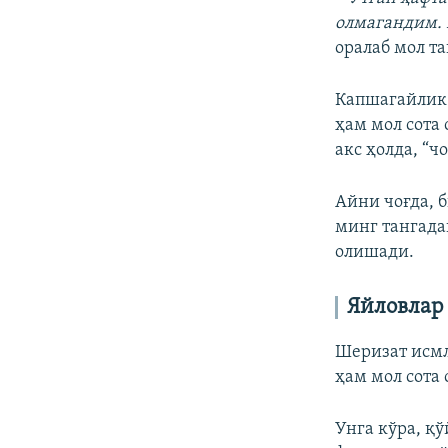
олмагандим. 
оралаб мол та
Капшагайлик 
ҳам мол сота
акс ҳолда, “
Айни чоғда, 
минг тангада
олишади.
Яйловлар 
Шеризат исмл
ҳам мол сота
Унга кўра, қ