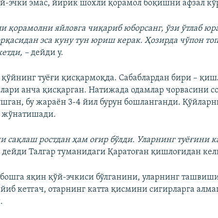
й-эчки эмас, йирик шохли қорамол боқишни афзал кў
и қорамолни яйловга чиқариб юборсанг, ўзи ўтлаб юр
рқасидан эса куну тун юриш керак. Ҳозирда чўпон то
етди, –
дейди у.
 қўйнинг туёғи қисқармоқда. Сабаблардан бири – қиш
лари анча қисқарган. Натижада одамлар чорвасини с
ушган, бу жараён 3-4 йил бурун бошланганди. Қўйларн
а жўнатишади.
и сақлаш ростдан ҳам оғир бўлди. Уларнинг туёғини
 дейди Талгар туманидаги Қаратоған қишлоғидан кел
 бошга яқин қўй-эчкиси бўлганини, уларнинг ташвиши
йиб кетгач, отарнинг катта қисмини сигирларга алм
.