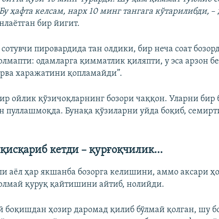
Бу ҳафта келсам, нарх 10 минг тангага кўтарилибди,
–
нлаётган бир йигит.
сотувчи пировардида тан олдики, бир неча соат бозорд
 олмапти: одамларга қимматлик қиляпти, у эса арзон б
чорва харажатини қопламайди”.
бир ойлик қўзичоқларнинг бозори чаққон. Уларни бир
н пуллашмоқда. Бунақа қўзиларни уйда боқиб, семир
қисқариб кетди – қурғоқчилик...
и аёл ҳар якшанба бозорга келишини, аммо аксари ҳо
 олмай қуруқ қайтишини айтиб, нолийди.
ўй боқишдан ҳозир даромад қилиб бўлмай қолган, шу б