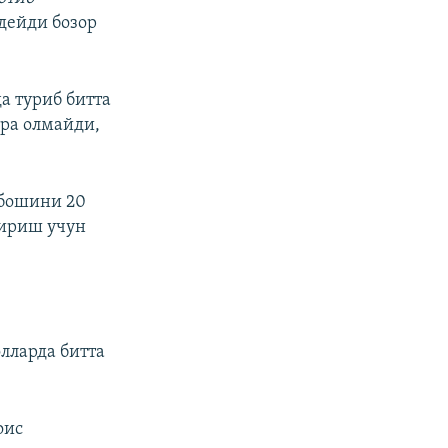
 дейди бозор
а туриб битта
ера олмайди,
 бошини 20
тириш учун
лларда битта
оис