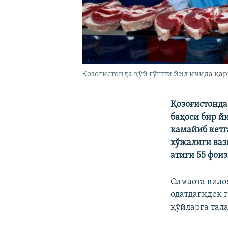
Қозоғистонда қўй гўшти йил ичида қар
Қозоғистонда
баҳоси бир й
камайиб кет
хўжалиги ваз
атиги 55 фои
Олмаота вило
одатдагидек 
қўйларга тала