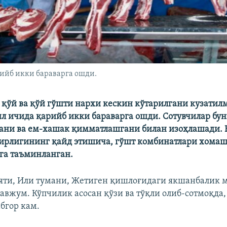
ийб икки бараварга ошди.
 қўй ва қўй гўшти нархи кескин кўтарилгани кузатил
ил ичида қарийб икки бараварга ошди. Сотувчилар бу
гани ва ем-хашак қимматлашгани билан изоҳлашади.
ирлигининг қайд этишича, гўшт комбинатлари хомаш
зга таъминланган.
яти, Или тумани, Жетиген қишлоғидаги якшанбалик м
гавжум. Кўпчилик асосан қўзи ва тўқли олиб-сотмоқда
бгор кам.