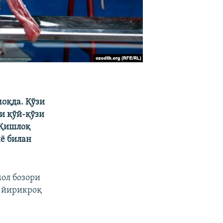
моқда. Қўзи
ни қўй-қўзи
 Қишлоқ
ё билан
ол бозори
, йирикроқ