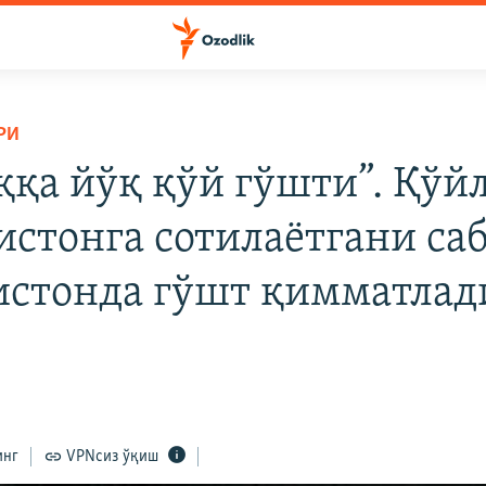
РИ
ққа йўқ қўй гўшти”. Қўй
истонга сотилаётгани са
истонда гўшт қимматлад
инг
VPNсиз ўқиш