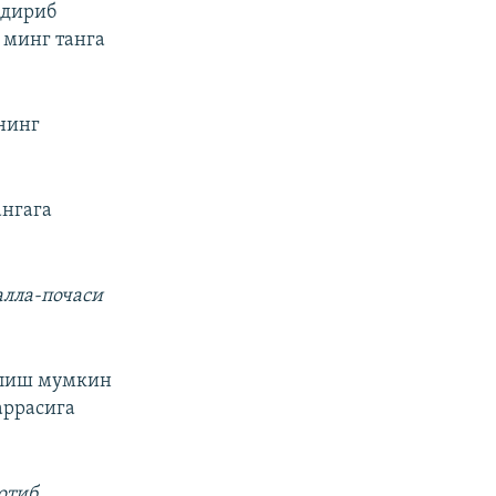
лдириб
 минг танга
нинг
ангага
алла-почаси
 олиш мумкин
аррасига
отиб