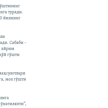
 гўштининг
анга туради.
20 йилнинг
или
ди. Сабаби –
, айрим
 қўй гўшти
маҳсулотлари
га, мол гўшти
олига
жўнатиляпти”,