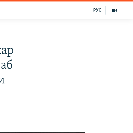
РУС
лар
баб
и