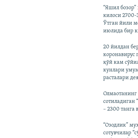
“Яшил бозор”
килоси 2700-3
Ўтган йили м
июлида бир к
20 йилдан бе
коронавирус 
қўй кам сўйи
кунлари умум
расталари дея
Олмаотанинг 
сотиладиган 
– 2300 танга
“Озодлик” му
сотувчилар “