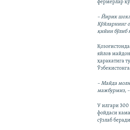
фермерлар қў
– Йирик шохл
Қўйларнинг о
қийин бўлиб к
Қозоғистонда
яйлов майдон
ҳаракатига т
Ўзбекистонг
– Майда молн
мажбурмиз,
–
У илгари 300
фойдаси кама
сўзлаб беради