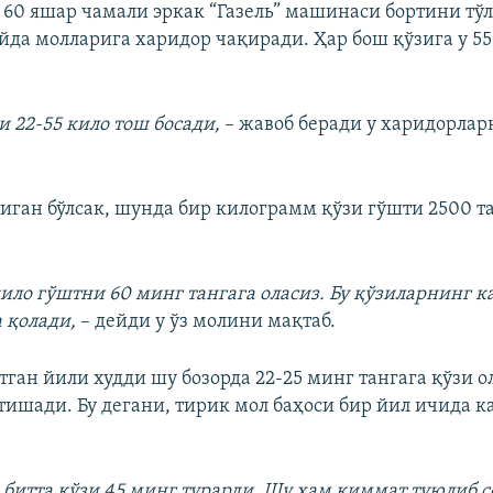
60 яшар чамали эркак “Газель” машинаси бортини тў
йда молларига харидор чақиради. Ҳар бош қўзига у 55
и 22-55 кило тош босади,
– жавоб беради у харидорлар
иган бўлсак, шунда бир килограмм қўзи гўшти 2500 т
кило гўштни 60 минг тангага оласиз. Бу қўзиларнинг к
 қолади,
– дейди у ўз молини мақтаб.
тган йили худди шу бозорда 22-25 минг тангага қўзи
тишади. Бу дегани, тирик мол баҳоси бир йил ичида к
 битта қўзи 45 минг турарди. Шу ҳам қиммат туюлиб с