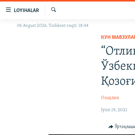
Линклар
LOYIHALAR
Бош
мавзуларга
Излаш
06 Avgust 2026, Toshkent vaqti: 18:44
OZODLIK SURISHTIRUVLARI
ўтинг
Асосий
КУН МАВЗУЛА
OZODVIDEO
навигацияга
“Отли
OZODARXIV
ўтинг
Қидиришга
Ўзбек
ўтинг
Қозоғ
Озодлик
Iyun 19, 2021
Ўртоқлаш