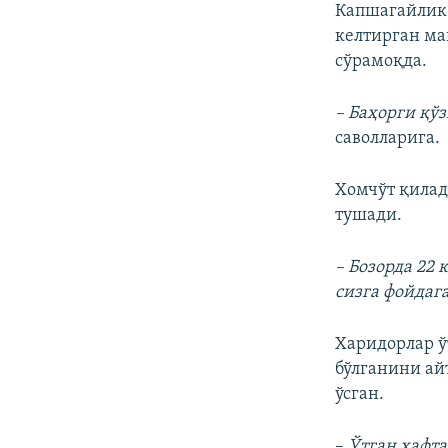
Капшагайлик 
келтирган ма
сўрамоқда.
– Баҳорги қўз
саволларига.
Хомчўт қилад
тушади.
– Бозорда 22 
сизга фойдага
Харидорлар ў
бўлганини ай
ўсган.
–
Ўтган ҳафта