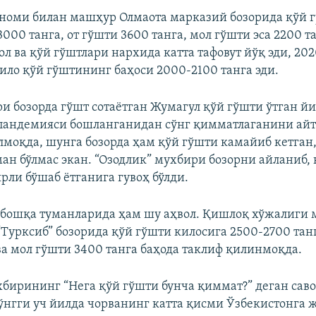
 номи билан машҳур Олмаота марказий бозорида қўй
000 танга, от гўшти 3600 танга, мол гўшти эса 2200 т
ол ва қўй гўштлари нархида катта тафовут йўқ эди, 20
ило қўй гўштининг баҳоси 2000-2100 танга эди.
ри бозорда гўшт сотаётган Жумагул қўй гўшти ўтган й
пандемияси бошланганидан сўнг қимматлаганини айта
лмоқда, шунга бозорда ҳам қўй гўшти камайиб кетган
ан бўлмас экан. “Озодлик” мухбири бозорни айланиб,
рли бўшаб ётганига гувоҳ бўлди.
бошқа туманларида ҳам шу аҳвол. Қишлоқ хўжалиги 
“Турксиб” бозорида қўй гўшти килосига 2500-2700 тан
 ва мол гўшти 3400 танга баҳода таклиф қилинмоқда.
хбирининг “Нега қўй гўшти бунча қиммат?” деган сав
сўнгги уч йилда чорванинг катта қисми Ўзбекистонга 