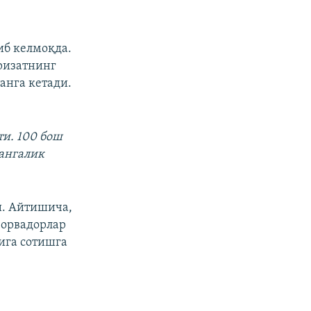
иб келмоқда.
ризатнинг
анга кетади.
ти. 100 бош
тангалик
и. Айтишича,
чорвадорлар
ига сотишга