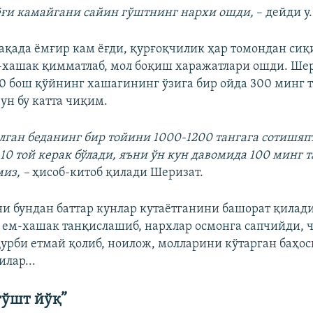
ёғи камайгани сайин гўштнинг нархи ошди,
– дейди у.
ақада ёмғир кам ёғди, қурғоқчилик ҳар томондан сиқ
-хашак қимматлаб, мол боқиш харажатлари ошди. Ше
0 бош қўйнинг хашагининг ўзига бир ойда 300 минг т
ун бу катта чиқим.
илган беданинг бир тойини 1000-1200 тангага сотишяп
10 той керак бўлади, яъни ўн кун давомида 100 минг 
из, –
ҳисоб-китоб қилади Шеризат.
и бундан баттар кунлар кутаётганини башорат қилад
, ем-хашак танқислашиб, нархлар осмонга сапчийди, 
қурби етмай қолиб, ноилож, молларини кўтарган баҳос
лар...
гўшт йўқ”