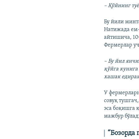
– Қўйнинг ту
Бу йили минт
Натижада ем
айтишича, 10
Фермерлар уч
– Бу йил янч
қўйга кунига 
хашак едирам
У фермерларн
совуқ тушгач
эса боқишга 
мажбур бўлади
“Бозорда 