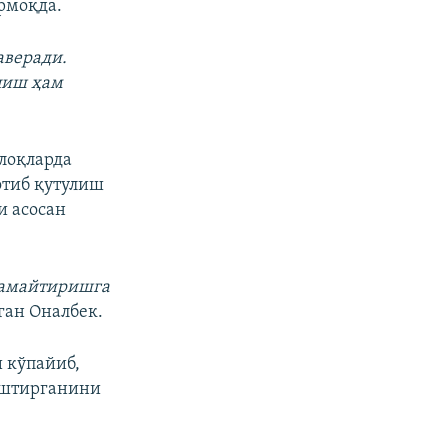
рмоқда.
аверади.
пиш ҳам
лоқларда
отиб қутулиш
и асосан
 камайтиришга
ган Оналбек.
 кўпайиб,
аштирганини