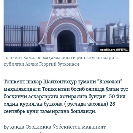
Тошкент Камолон маҳалласидаги рус оккупантларига
қўйилган Авлиë Георгий бутхонаси
Тошкент шаҳар Шайхонтоҳур тумани “Камолон”
маҳалласидаги Тошкентни босиб олишда ўлган рус
босқинчи аскарларига хотирасига бундан 150 йил
олдин қурилган бутхона ( русчада часовня) 28
сентябрь куни таъмирлана бошланди.
Бу ҳақда Озодликка Ўзбекистон маданият