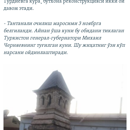
Турдиевга кўра¸ бутхона реконструкцияси икки ой
давом этади.
- Тантанали очилиш маросими 3 ноябрга
белгиланди. Айнан ўша куни бу обидани тиклаган
Туркистон генерал-губернатори Михаил
Черняевнинг туғилган куни. Шу жиҳатниг ўзи кўп
нарсани ойдинлаштиради.