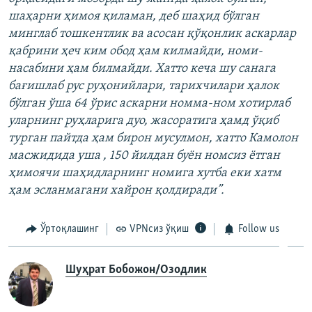
шаҳарни ҳимоя қиламан, деб шаҳид бўлган
минглаб тошкентлик ва асосан қўқонлик аскарлар
қабрини ҳеч ким обод ҳам килмайди, номи-
насабини ҳам билмайди. Хатто кеча шу санага
бағишлаб рус руҳонийлари, тарихчилари ҳалок
бўлган ўша 64 ўрис аскарни номма-ном хотирлаб
уларнинг руҳларига дуо, жасоратига ҳамд ўқиб
турган пайтда ҳам бирон мусулмон, хатто Камолон
масжидида уша , 150 йилдан буён номсиз ётган
ҳимоячи шаҳидларнинг номига хутба еки хатм
ҳам эсланмагани хайрон қолдиради”.
Ўртоқлашинг
VPNсиз ўқиш
Follow us
Шуҳрат Бобожон/Озодлик