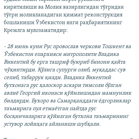
киритилиши ва Молия вазирлигидан тўғридан
тўғри молияланадиган қиммат реконструкция
бошланиши Ўзбекистон янги раҳбариятининг
Кремлга мулозаматидир:
- 28 июнь куни Рус провослав черкови Тошкент ва
Ўзбекистон епархияси митрополити Владика
Викентий бу ерга ташриф буюриб бинони қайта
чўқинтирди. Қўлига супурги олиб, муқаддас сув
сепиб, табаррук қилди. Владика Викентий
бутхонага рус ҳалоскор аскари тимсоли бўлган
авлиë Георгий иконаси қўйилишидан мамнунлик
билдирди. Бухоро ва Самарқанддаги ëдгорликлар
таъмирига пул етмаëтган пайтда рус
босқинчиларига қўйилган бутхона таъмирининг
устувор лойиҳага айланиши шубҳали.