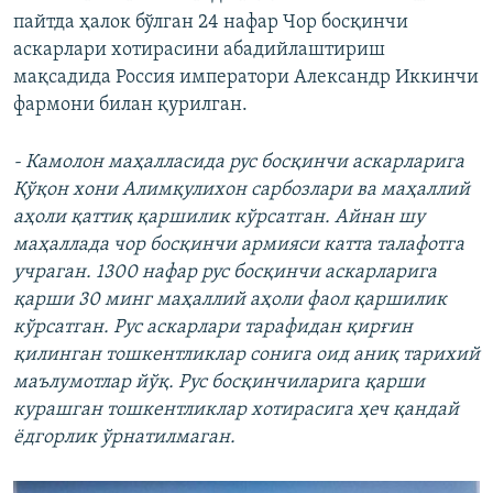
пайтда ҳалок бўлган 24 нафар Чор босқинчи
аскарлари хотирасини абадийлаштириш
мақсадида Россия императори Александр Иккинчи
фармони билан қурилган.
- Камолон маҳалласида рус босқинчи аскарларига
Қўқон хони Алимқулихон сарбозлари ва маҳаллий
аҳоли қаттиқ қаршилик кўрсатган. Айнан шу
маҳаллада чор босқинчи армияси катта талафотга
учраган. 1300 нафар рус босқинчи аскарларига
қарши 30 минг маҳаллий аҳоли фаол қаршилик
кўрсатган. Рус аскарлари тарафидан қирғин
қилинган тошкентликлар сонига оид аниқ тарихий
маълумотлар йўқ. Рус босқинчиларига қарши
курашган тошкентликлар хотирасига ҳеч қандай
ëдгорлик ўрнатилмаган.