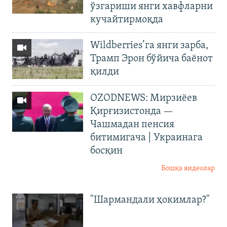
ўзгариши янги хавфларни
кучайтирмоқда
Wildberries’га янги зарба,
Трамп Эрон бўйича баёнот
қилди
OZODNEWS: Мирзиёев
Қирғизистонда —
Чашмадан пенсия
битимигача | Украинага
босқин
Бошқа видеолар
"Шармандали ҳокимлар?"