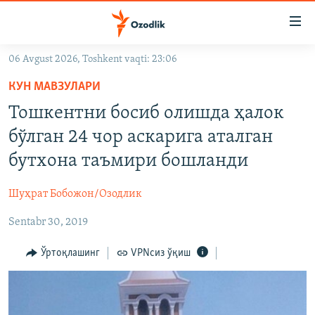
Линклар
Бош
мавзуларга
06 Avgust 2026, Toshkent vaqti: 23:06
ўтинг
OZODLIK SURISHTIRUVLARI
Асосий
КУН МАВЗУЛАРИ
OZODVIDEO
навигацияга
Тошкентни босиб олишда ҳалок
ўтинг
OZODARXIV
бўлган 24 чор аскарига аталган
Қидиришга
ўтинг
бутхона таъмири бошланди
На русском
Шуҳрат Бобожон/Озодлик
ИЖТИМОИЙ ТАРМОҚЛАР
Sentabr 30, 2019
Ўртоқлашинг
VPNсиз ўқиш
Озодлик бошқа тилларда