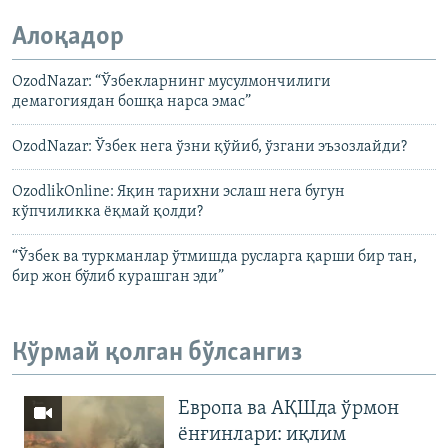
Алоқадор
OzodNazar: “Ўзбекларнинг мусулмончилиги
демагогиядан бошқа нарса эмас”
OzodNazar: Ўзбек нега ўзни қўйиб, ўзгани эъзозлайди?
OzodlikOnline: Яқин тарихни эслаш нега бугун
кўпчиликка ëқмай қолди?
“Ўзбек ва туркманлар ўтмишда русларга қарши бир тан,
бир жон бўлиб курашган эди”
Кўрмай қолган бўлсангиз
Европа ва АҚШда ўрмон
ёнғинлари: иқлим