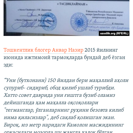
Тошкентлик блогер Анвар Назир
2015 йилнинг
июнида ижтимоий тармоқларда бундай деб ёзган
эди:
“Уни (бутхонани) 150 йилдан бери маҳаллий аҳоли
супуриб- сидириб, обод қилиб ушлаб турибди.
Хатто совет даврида уни ғиштга бузиб оламиз
дейишганда ҳам маҳалла оқсоқоллари
"тегманглар, ўлганларнинг руҳини безовта килиб
нима қиласизлар", деб сақлаб қолишган экан.
Бироқ, юз метр наридаги Камолон масжидининг
орқасидаги мозорда шу жангда ҳалок бўлган,