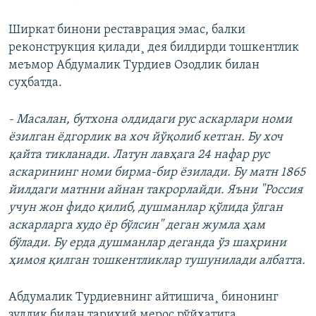
Ширкат бинони реставрация эмас, балки
реконструкция қилади¸ дея билдирди тошкентлик
меъмор Абдумалик Турдиев Озодлик билан
суҳбатда.
- Масалан, бутхона олдидаги рус аскарлари номи
ëзилган ëдгорлик ва хоч йўқолиб кетган. Бу хоч
қайта тикланади. Латун лавҳага 24 нафар рус
аскарининг номи бирма-бир ëзилади. Бу матн 1865
йилдаги матнни айнан такрорлайди. Яъни "Россия
учун жон фидо қилиб, душманлар қўлида ўлган
аскарларга худо ëр бўлсин" деган жумла ҳам
бўлади. Бу ерда душманлар деганда ўз шаҳрини
ҳимоя қилган тошкентликлар тушунилади албатта.
Абдумалик Турдиевнинг айтишича¸ бинонинг
зудлик билан тарихий мерос рўйхатига