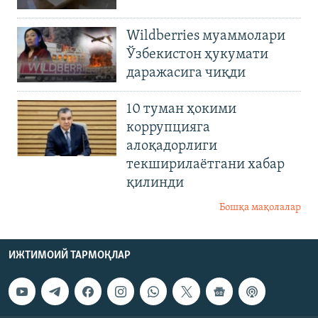
Wildberries муаммолари
Ўзбекистон ҳукумати
даражасига чиқди
10 туман ҳокими
коррупцияга
алоқадорлиги
текширилаётгани хабар
қилинди
Бошқа мақолалар
ИЖТИМОИЙ ТАРМОҚЛАР