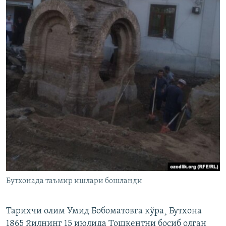
Бутхонада таъмир ишлари бошланди
Тарихчи олим Умид Бобоматовга кўра¸ Бутхона
1865 йилнинг 15 июлида Тошкентни босиб олган