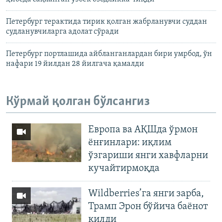
Петербург терактида тирик қолган жабрланувчи суддан
судланувчиларга адолат сўради
Петербург портлашида айбланганлардан бири умрбод, ўн
нафари 19 йилдан 28 йилгача қамалди
Кўрмай қолган бўлсангиз
Европа ва АҚШда ўрмон
ёнғинлари: иқлим
ўзгариши янги хавфларни
кучайтирмоқда
Wildberries’га янги зарба,
Трамп Эрон бўйича баёнот
қилди