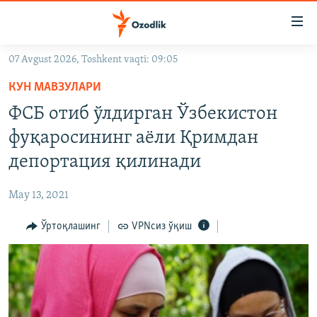
Линклар
Бош
мавзуларга
07 Avgust 2026, Toshkent vaqti: 09:05
ўтинг
OZODLIK SURISHTIRUVLARI
Асосий
КУН МАВЗУЛАРИ
OZODVIDEO
навигацияга
ФСБ отиб ўлдирган Ўзбекистон
ўтинг
OZODARXIV
фуқаросининг аёли Қримдан
Қидиришга
ўтинг
депортация қилинади
На русском
May 13, 2021
ИЖТИМОИЙ ТАРМОҚЛАР
Ўртоқлашинг
VPNсиз ўқиш
Озодлик бошқа тилларда