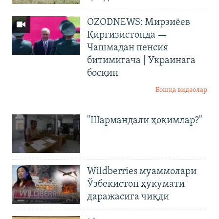
OZODNEWS: Мирзиёев
Қирғизистонда —
Чашмадан пенсия
битимигача | Украинага
босқин
Бошқа видеолар
"Шармандали ҳокимлар?"
Wildberries муаммолари
Ўзбекистон ҳукумати
даражасига чиқди