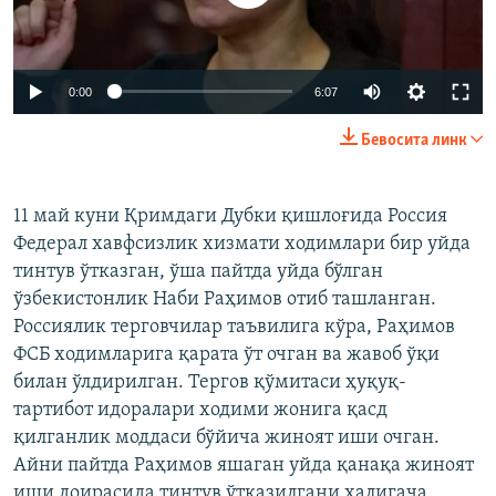
Auto
0:00
6:07
240p
Бевосита линк
360p
Auto
240p
360p
480p
480p
11 май куни Қримдаги Дубки қишлоғида Россия
Федерал хавфсизлик хизмати ходимлари бир уйда
720p
720p
1080p
тинтув ўтказган, ўша пайтда уйда бўлган
1080p
ўзбекистонлик Наби Раҳимов отиб ташланган.
Россиялик терговчилар таъвилига кўра, Раҳимов
ФСБ ходимларига қарата ўт очган ва жавоб ўқи
билан ўлдирилган. Тергов қўмитаси ҳуқуқ-
тартибот идоралари ходими жонига қасд
қилганлик моддаси бўйича жиноят иши очган.
Айни пайтда Раҳимов яшаган уйда қанақа жиноят
иши доирасида тинтув ўтказилгани ҳалигача