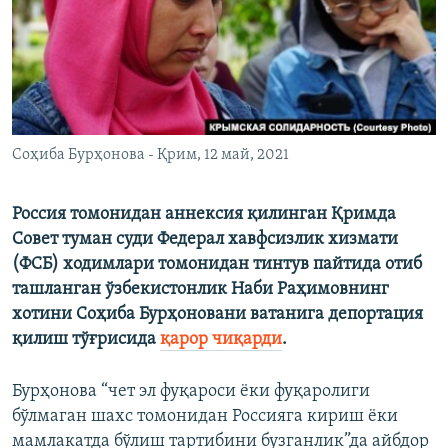
Соҳиба Бурҳонова - Қрим, 12 май, 2021
Россия томонидан аннексия қилинган Қримда
Совет туман суди Федерал хавфсизлик хизмати
(ФСБ) ходимлари томонидан тинтув пайтида отиб
ташланган ўзбекистонлик Наби Раҳимовнинг
хотини Соҳиба Бурҳоновани ватанига депортация
қилиш тўғрисида
қарор чиқарди
.
Бурҳонова “чет эл фуқароси ёки фуқаролиги
бўлмаган шахс томонидан Россияга кириш ёки
мамлакатда бўлиш тартибини бузганлик”да айбдор