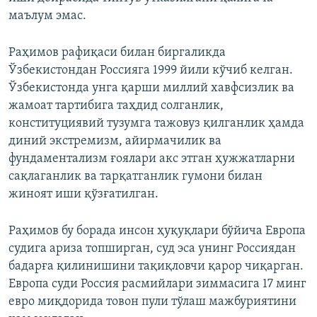
маълум эмас.
Раҳимов рафиқаси билан биргаликда
Ўзбекистондан Россияга 1999 йили кўчиб келган.
Ўзбекистонда унга қарши миллий хавфсизлик ва
жамоат тартибига таҳдид солганлик,
конституциявий тузумга тажовуз қилганлик ҳамда
диний экстремизм, айирмачилик ва
фундаментализм ғоялари акс этган ҳужжатларни
сақлаганлик ва тарқатганлик гумони билан
жиноят иши қўзғатилган.
Раҳимов бу борада инсон ҳуқуқлари бўйича Европа
судига ариза топширган, суд эса унинг Россиядан
бадарға қилинишини тақиқловчи қарор чиқарган.
Европа суди Россия расмийлари зиммасига 17 минг
евро миқдорида товон пули тўлаш мажбуриятини