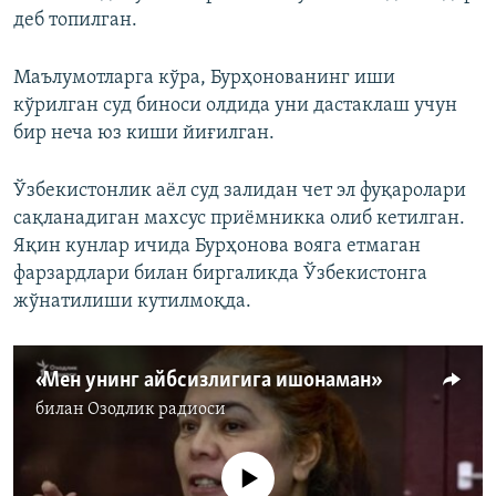
деб топилган.
Маълумотларга кўра, Бурҳонованинг иши
кўрилган суд биноси олдида уни дастаклаш учун
бир неча юз киши йиғилган.
Ўзбекистонлик аёл суд залидан чет эл фуқаролари
сақланадиган махсус приёмникка олиб кетилган.
Яқин кунлар ичида Бурҳонова вояга етмаган
фарзардлари билан биргаликда Ўзбекистонга
жўнатилиши кутилмоқда.
«Мен унинг айбсизлигига ишонаман»
билан
Озодлик радиоси
Айни дамда медиа-манба мавжуд эмас