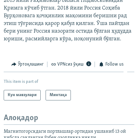
2015 йили Раҳимовлар оиласи Подмосковьядан
Қримга кўчиб ўтган. 2018 йили Россия Соҳиба
Бурҳоновага қочқинлик мақомини беришни рад
этиш тўғрисида қарор қабул қилган. Ўша пайтдан
бери унинг Россия назорати остида бўлган ҳудудда
юриши, расмийларга кўра, ноқонуний бўлган.
Ўртоқлашинг
VPNсиз ўқиш
Follow us
This item is part of
Кун мавзулари
Минтақа
Алоқадор
Магнитогорскдаги портлашлар ортидан ушланиб 13 ой
ҳибсда сақланган ўзбек озодликка чиқди