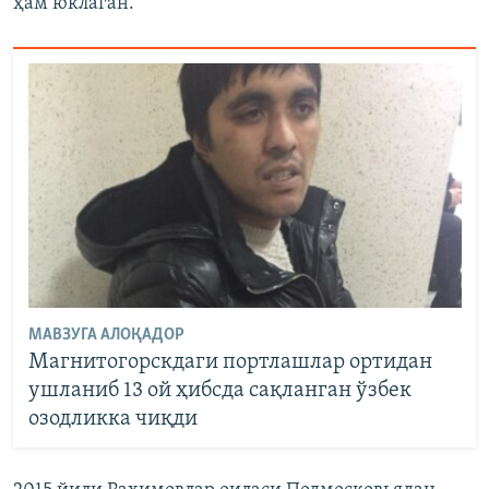
ҳам юклаган.
МАВЗУГА АЛОҚАДОР
Магнитогорскдаги портлашлар ортидан
ушланиб 13 ой ҳибсда сақланган ўзбек
озодликка чиқди