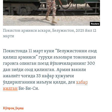
Покистон армияси аскари, Белужистон, 2025 йил 12
марти
Покистонда 11 март куни “Белужистонни озод
қилиш армияси” гуруҳи аъзолари томонидан
гаровга олинган поезд йўловчиларининг 300
дан зиёди озод қилинган. Армия вакили
амалиёт чоғида 33 нафар ҳужумчи
ўлдирилганини маълум қилди, дея
хабар
қилган
Би-Би-Си.
Кўпроқ ўқиш