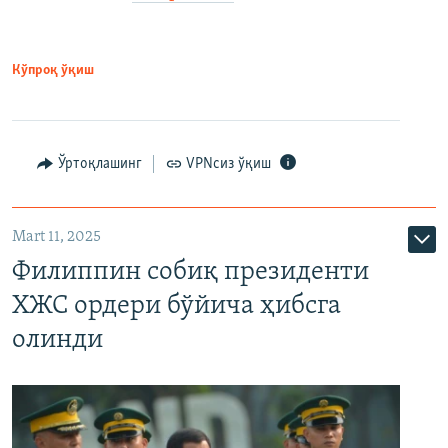
Кўпроқ ўқиш
Ўртоқлашинг
VPNсиз ўқиш
Mart 11, 2025
Филиппин собиқ президенти
ХЖС ордери бўйича ҳибсга
олинди