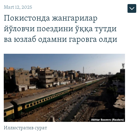
Mart 12, 2025
Покистонда жангарилар
йўловчи поездини ўққа тутди
ва юзлаб одамни гаровга олди
Иллюстратив сурат