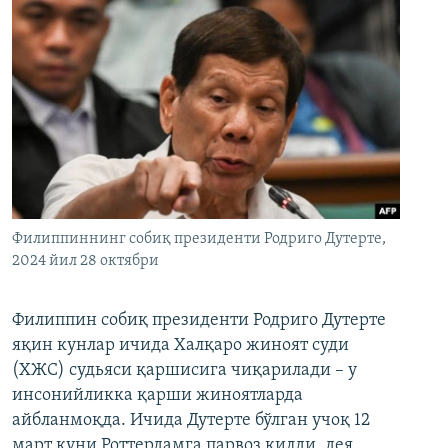
Филиппиннинг собиқ президенти Родриго Дутерте,
2024 йил 28 октябри
Филиппин собиқ президенти Родриго Дутерте
яқин кунлар ичида Халқаро жиноят суди
(ХЖС) судьяси қаршисига чиқарилади – у
инсонийликка қарши жиноятларда
айбланмоқда. Ичида Дутерте бўлган учоқ 12
март куни Роттердамга парвоз қилди, дея