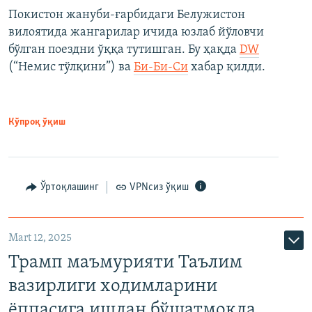
Покистон жануби-ғарбидаги Белужистон
вилоятида жангарилар ичида юзлаб йўловчи
бўлган поездни ўққа тутишган. Бу ҳақда
DW
(“Немис тўлқини”) ва
Би-Би-Си
хабар қилди.
Кўпроқ ўқиш
Ўртоқлашинг
VPNсиз ўқиш
Mart 12, 2025
Трамп маъмурияти Таълим
вазирлиги ходимларини
ёппасига ишдан бўшатмоқда