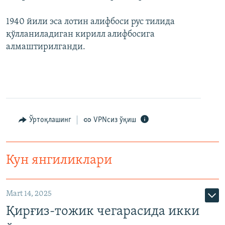
1940 йили эса лотин алифбоси рус тилида
қўлланиладиган кирилл алифбосига
алмаштирилганди.
Ўртоқлашинг
VPNсиз ўқиш
Кун янгиликлари
Mart 14, 2025
Қирғиз-тожик чегарасида икки