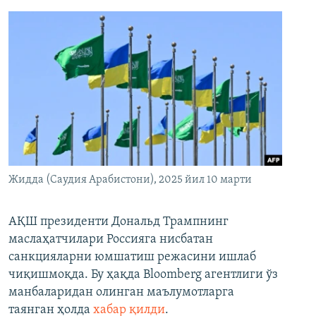
Жидда (Саудия Арабистони), 2025 йил 10 марти
АҚШ президенти Дональд Трампнинг
маслаҳатчилари Россияга нисбатан
санкцияларни юмшатиш режасини ишлаб
чиқишмоқда. Бу ҳақда Bloomberg агентлиги ўз
манбаларидан олинган маълумотларга
таянган ҳолда
хабар қилди
.