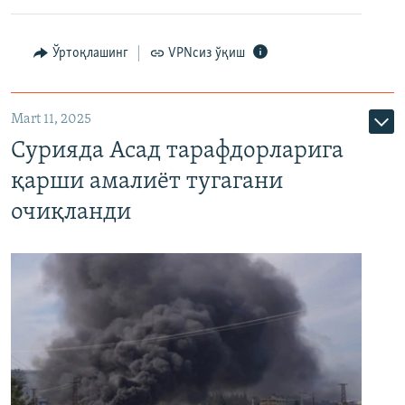
Ўртоқлашинг
VPNсиз ўқиш
Mart 11, 2025
Сурияда Асад тарафдорларига
қарши амалиёт тугагани
очиқланди