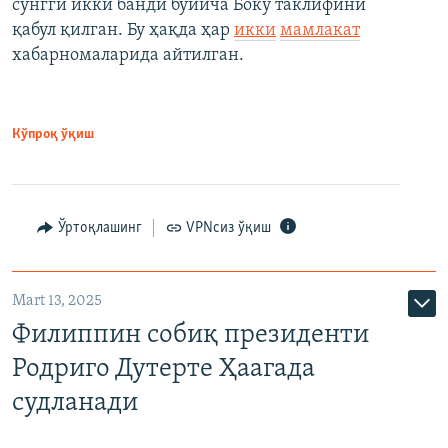
сўнгги икки банди бўйича Боку таклифини
қабул қилган. Бу ҳақда ҳар
икки
мамлакат
хабарномаларида айтилган.
Кўпроқ ўқиш
Ўртоқлашинг
VPNсиз ўқиш
Mart 13, 2025
Филиппин собиқ президенти
Родриго Дутерте Ҳаагада
судланади