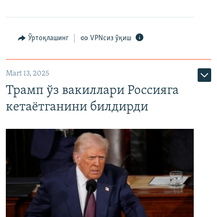
Ўртоқлашинг
VPNсиз ўқиш
Mart 13, 2025
Трамп ўз вакиллари Россияга
кетаётганини билдирди