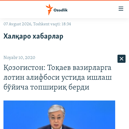
Линклар
Бош
мавзуларга
07 Avgust 2026, Toshkent vaqti: 18:34
ўтинг
OZODLIK SURISHTIRUVLARI
Асосий
Халқаро хабарлар
OZODVIDEO
навигацияга
ўтинг
OZODARXIV
Қидиришга
Noyabr 10, 2020
ўтинг
На русском
Қозоғистон: Тоқаев вазирларга
лотин алифбоси устида ишлаш
ИЖТИМОИЙ ТАРМОҚЛАР
бўйича топшириқ берди
Озодлик бошқа тилларда