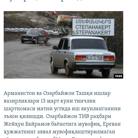
Арманистон ва Озарбайжон Ташқи ишлар
вазирликлари 13 март куни тинчлик
шартномаси матни устида иш якунланганини
эълон қилишди. Озарбайжон ТИВ раҳбари
Жейҳун Байрамов баёнотига мувофиқ, Ереван
ҳужжатнинг аввал мувофиқлаштирилмаган