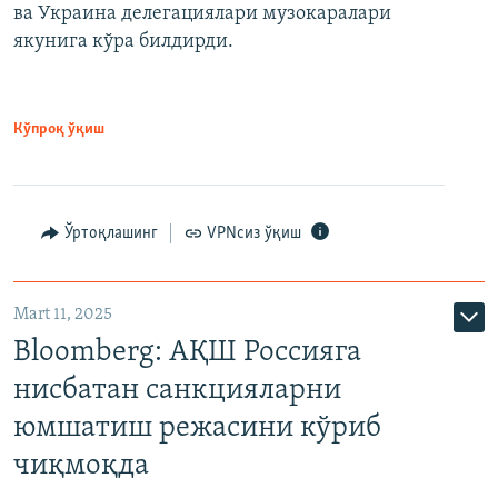
ва Украина делегациялари музокаралари
якунига кўра билдирди.
Кўпроқ ўқиш
Ўртоқлашинг
VPNсиз ўқиш
Mart 11, 2025
Bloomberg: АҚШ Россияга
нисбатан санкцияларни
юмшатиш режасини кўриб
чиқмоқда