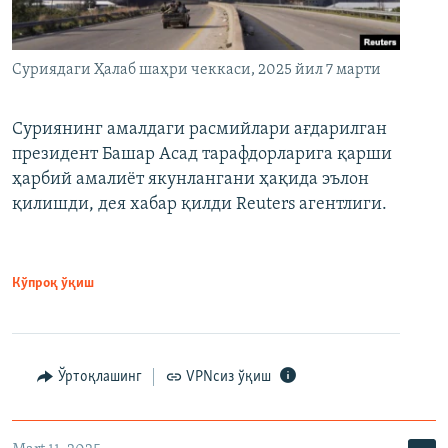
Суриядаги Ҳалаб шаҳри чеккаси, 2025 йил 7 марти
Суриянинг амалдаги расмийлари ағдарилган
президент Башар Асад тарафдорларига қарши
ҳарбий амалиёт якунлангани ҳақида эълон
қилишди, дея хабар қилди Reuters агентлиги.
Кўпроқ ўқиш
Ўртоқлашинг
VPNсиз ўқиш