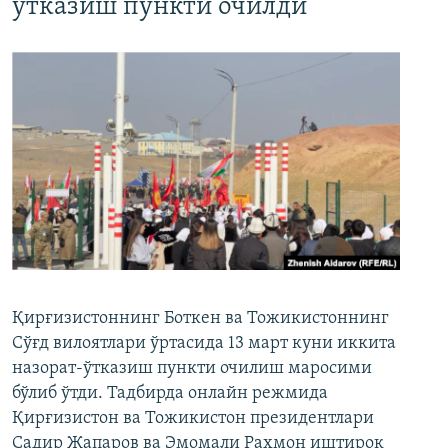
ўтказиш пункти очилди
Қирғизистоннинг Боткен ва Тожикистоннинг
Сўғд вилоятлари ўртасида 13 март куни иккита
назорат-ўтказиш пункти очилиш маросими
бўлиб ўтди. Тадбирда онлайн режмида
Қирғизистон ва Тожикистон президентлари
Садир Жапаров ва Эмомали Раҳмон иштирок