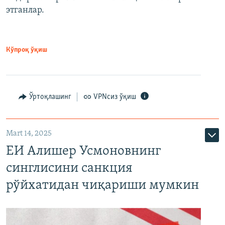
этганлар.
Кўпроқ ўқиш
Ўртоқлашинг
VPNсиз ўқиш
Mart 14, 2025
ЕИ Алишер Усмоновнинг
синглисини санкция
рўйхатидан чиқариши мумкин