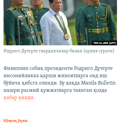
Родриго Дутерте гвардиячилар билан (архив сурати)
Филиппин собиқ президенти Родриго Дутерте
инсонийликка қарши жиноятларга оид иш
бўйича ҳибсга олинди. Бу ҳақда Manila Bulletin
нашри расмий ҳужжатларга таянган ҳолда
хабар қилди
.
Кўпроқ ўқиш