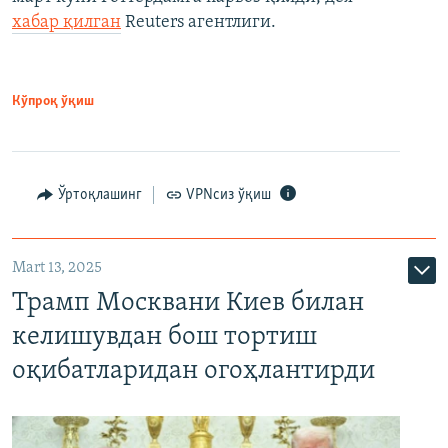
хабар қилган
Reuters агентлиги.
Кўпроқ ўқиш
Ўртоқлашинг
VPNсиз ўқиш
Mart 13, 2025
Трамп Москвани Киев билан
келишувдан бош тортиш
оқибатларидан огоҳлантирди