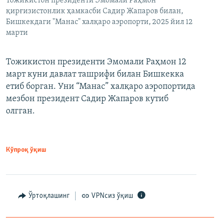
Тожикистон президенти Эмомали Раҳмон
қирғизистонлик ҳамкасби Садир Жапаров билан,
Бишкекдаги "Манас" халқаро аэропорти, 2025 йил 12
марти
Тожикистон президенти Эмомали Раҳмон 12
март куни давлат ташрифи билан Бишкекка
етиб борган. Уни “Манас” халқаро аэропортида
мезбон президент Садир Жапаров кутиб
олгган.
Кўпроқ ўқиш
Ўртоқлашинг
VPNсиз ўқиш