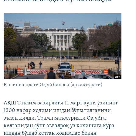
Вашингтондаги Оқ уй биноси (архив сурати)
АҚШ Таълим вазирлиги 11 март куни ўзининг
1300 нафар ходими ишдан бўшатилганини
эълон қилди. Трамп маъмурияти Оқ уйга
келганидан сўнг аввалроқ ўз хоҳишига кўра
ишдан бўшаб кетган ходимлар билан