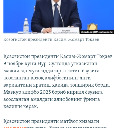
Қозоғистон президенти Қасим-Жомарт Тоқаев
Қозоғистон президенти Қасим-Жомарт Тоқаев
9 ноябрь куни Нур-Султонда ўтказилган
мажлисда мутасаддиларга лотин ёзувига
асосланган қозоқ алифбосининг янги
вариантини яратиш ҳақида топшириқ берди.
Мазкур алифбо 2025 бориб кирилл ёзувига
асосланган амалдаги алифбонинг ўрнига
келиши керак.
Қозоғистон президенти матбуот хизмати