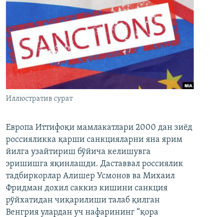
Иллюстратив сурат
Европа Иттифоқи мамлакатлари 2000 дан зиёд
россияликка қарши санкцияларни яна ярим
йилга узайтириш бўйича келишувга
эришишга яқинлашди. Даставвал россиялик
тадбиркорлар Алишер Усмонов ва Михаил
Фридман дохил саккиз кишини санкция
рўйхатидан чиқарилиши талаб қилган
Венгрия улардан уч нафарининг “қора