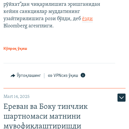
рўйхат”дан чиқарилишига эришганидан
кейин санкциялар муддатининг
узайтирилишига рози бўлди, деб
ёзди
Bloomberg агентлиги.
Кўпроқ ўқиш
Ўртоқлашинг
VPNсиз ўқиш
Mart 14, 2025
Ереван ва Боку тинчлик
шартномаси матнини
мувофиқлаштиришди