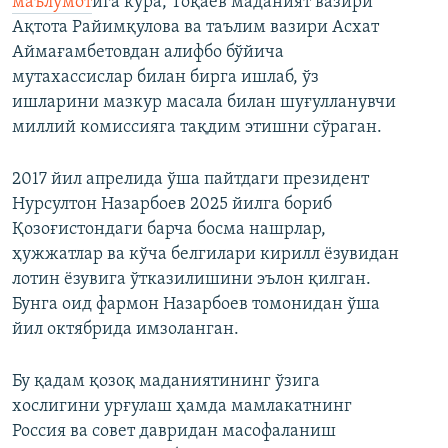
маълумот
ига кўра, Тоқаев маданият вазири
Ақтота Райимқулова ва таълим вазири Асхат
Аймағамбетовдан алифбо бўйича
мутахассислар билан бирга ишлаб, ўз
ишларини мазкур масала билан шуғулланувчи
миллий комиссияга тақдим этишни сўраган.
2017 йил апрелида ўша пайтдаги президент
Нурсултон Назарбоев 2025 йилга бориб
Қозоғистондаги барча босма нашрлар,
ҳужжатлар ва кўча белгилари кирилл ёзувидан
лотин ёзувига ўтказилишини эълон қилган.
Бунга оид фармон Назарбоев томонидан ўша
йил октябрида имзоланган.
Бу қадам қозоқ маданиятининг ўзига
хослигини урғулаш ҳамда мамлакатнинг
Россия ва совет давридан масофаланиш