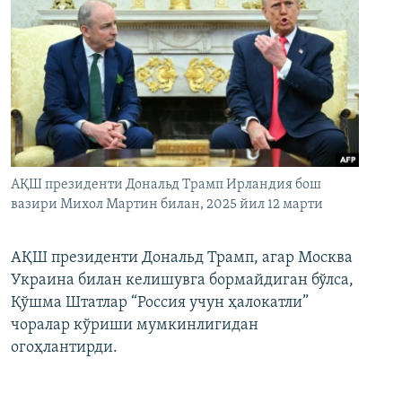
АҚШ президенти Дональд Трамп Ирландия бош
вазири Михол Мартин билан, 2025 йил 12 марти
АҚШ президенти Дональд Трамп, агар Москва
Украина билан келишувга бормайдиган бўлса,
Қўшма Штатлар “Россия учун ҳалокатли”
чоралар кўриши мумкинлигидан
огоҳлантирди.