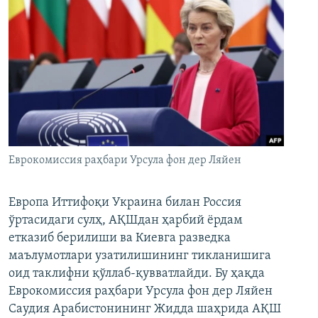
Еврокомиссия раҳбари Урсула фон дер Ляйен
Европа Иттифоқи Украина билан Россия
ўртасидаги сулҳ, АҚШдан ҳарбий ёрдам
етказиб берилиши ва Киевга разведка
маълумотлари узатилишининг тикланишига
оид таклифни қўллаб-қувватлайди. Бу ҳақда
Еврокомиссия раҳбари Урсула фон дер Ляйен
Саудия Арабистонининг Жидда шаҳрида АҚШ