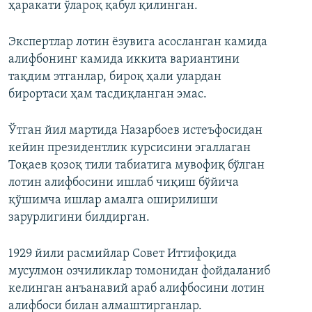
ҳаракати ўлароқ қабул қилинган.
Экспертлар лотин ёзувига асосланган камида
алифбонинг камида иккита вариантини
тақдим этганлар, бироқ ҳали улардан
бирортаси ҳам тасдиқланган эмас.
Ўтган йил мартида Назарбоев истеъфосидан
кейин президентлик курсисини эгаллаган
Тоқаев қозоқ тили табиатига мувофиқ бўлган
лотин алифбосини ишлаб чиқиш бўйича
қўшимча ишлар амалга оширилиши
зарурлигини билдирган.
1929 йили расмийлар Совет Иттифоқида
мусулмон озчиликлар томонидан фойдаланиб
келинган анъанавий араб алифбосини лотин
алифбоси билан алмаштирганлар.