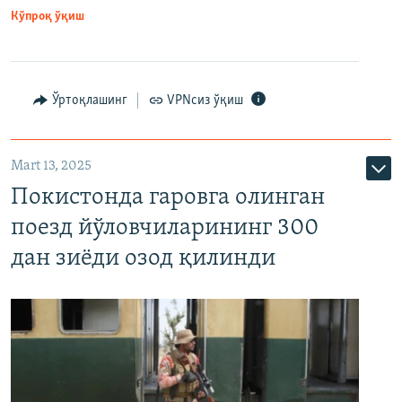
Кўпроқ ўқиш
Ўртоқлашинг
VPNсиз ўқиш
Mart 13, 2025
Покистонда гаровга олинган
поезд йўловчиларининг 300
дан зиёди озод қилинди