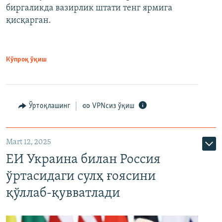
биргаликда вазирлик штати тенг ярмига
қисқарган.
Кўпроқ ўқиш
Ўртоқлашинг
VPNсиз ўқиш
Mart 12, 2025
ЕИ Украина билан Россия
ўртасидаги сулҳ ғоясини
қўллаб-қувватлади