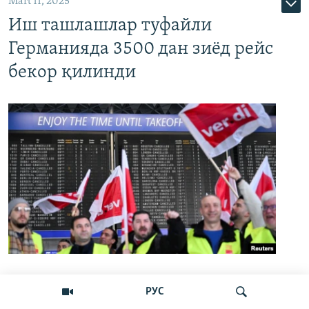
Mart 11, 2025
Иш ташлашлар туфайли
Германияда 3500 дан зиёд рейс
бекор қилинди
Германиядаги 13 та энг йирик аэропорт 10
РУС
март куни ўз ишини бир суткага тўхтатиб