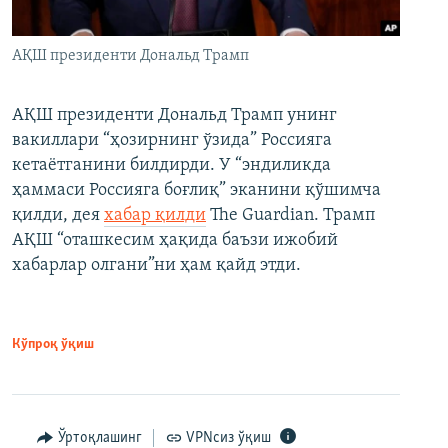
АҚШ президенти Дональд Трамп
АҚШ президенти Дональд Трамп унинг
вакиллари “ҳозирнинг ўзида” Россияга
кетаётганини билдирди. У “эндиликда
ҳаммаси Россияга боғлиқ” эканини қўшимча
қилди, дея
хабар қилди
The Guardian. Трамп
АҚШ “оташкесим ҳақида баъзи ижобий
хабарлар олгани”ни ҳам қайд этди.
Кўпроқ ўқиш
Ўртоқлашинг
VPNсиз ўқиш