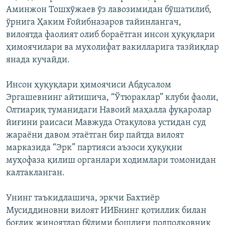
Аминжон Тошхўжаев ўз лавозимидан бўшатилиб,
ўрнига Ҳаким Ғойибназаров тайинлангач,
вилоятда фаолият олиб бораётган инсон ҳуқуқлари
ҳимоячилари ва мухолифат вакилларига тазйиқлар
янада кучайди.
Инсон ҳуқуқлари ҳимоячиси Абдусалом
Эргашевнинг айтишича, “Ўтюраклар” клуби фаоли,
Олтиариқ туманидаги Навоий маҳалла фуқаролар
йиғини раисаси Мавжуда Отақулова устидан суд
жараёни давом этаётган бир пайтда вилоят
марказида “Эрк” партияси аъзоси ҳуқуқни
муҳофаза қилиш органлари ходимлари томонидан
калтакланган.
Унинг таъкидлашича, эркчи Бахтиёр
Мусиддиновни вилоят ИИБнинг қотиллик билан
боғлиқ жиноятлар бўлими бошлиғи подполковник