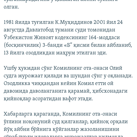
олган.
1981 йилда туғилган К.Муҳиддинов 2001 йил 24
августда Давлатобод тумани суди томонидан
Ўзбекистон Жиноят кодексининг 164-моддаси
(босқинчилик) 3-банди «Б” қисми билан айбланиб,
13 йилга озодликдан маҳрум этилган эди.
Ушбу ҳукмдан сўнг Комилнинг ота-онаси Олий
судга мурожаат қилади ва шундан сўнг у оқланади.
Озодликка чиққандан кейин Комил етти ой
давомида даволанганига қарамай, ҳибсхонадаги
қийноқлар асоратидан вафот этади.
Хабарларга қараганда, Комилнинг ота-онаси
ўғлини ноқонуний суд қилганлар, қийноқ орқали
йўқ айбни бўйнига қўйганлар жазоланишини