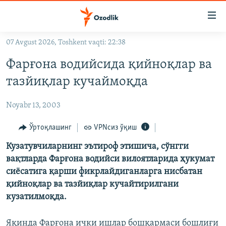
Линклар
Бош
мавзуларга
07 Avgust 2026, Toshkent vaqti: 22:38
ўтинг
OZODLIK SURISHTIRUVLARI
Асосий
Фарғона водийсида қийноқлар ва
OZODVIDEO
навигацияга
тазйиқлар кучаймоқда
ўтинг
OZODARXIV
Қидиришга
Noyabr 13, 2003
ўтинг
На русском
Ўртоқлашинг
VPNсиз ўқиш
ИЖТИМОИЙ ТАРМОҚЛАР
Кузатувчиларнинг эътироф этишича, сўнгги
вақтларда Фарғона водийси вилоятларида ҳукумат
сиёсатига қарши фикрлайдиганларга нисбатан
қийноқлар ва тазйиқлар кучайтирилгани
кузатилмоқда.
Озодлик бошқа тилларда
Яқинда Фарғона ички ишлар бошқармаси бошлиғи