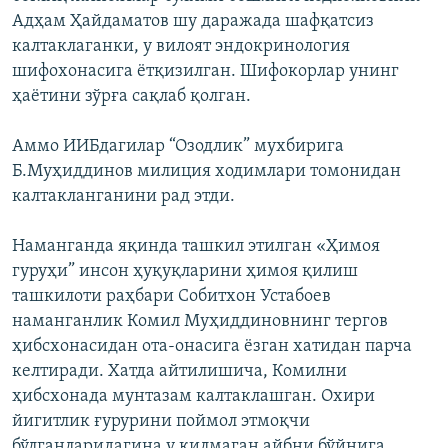
Адҳам Ҳайдаматов шу даражада шафқатсиз
калтаклаганки, у вилоят эндокринология
шифохонасига ётқизилган. Шифокорлар унинг
ҳаётини зўрға сақлаб қолган.
Аммо ИИБдагилар “Озодлик” мухбирига
Б.Муҳиддинов милиция ходимлари томонидан
калтакланганини рад этди.
Наманганда яқинда ташкил этилган «Ҳимоя
гуруҳи” инсон ҳуқуқларини ҳимоя қилиш
ташкилоти раҳбари Собитхон Устабоев
наманганлик Комил Муҳиддиновнинг тергов
ҳибсхонасидан ота-онасига ёзган хатидан парча
келтиради. Хатда айтилишича, Комилни
ҳибсхонада мунтазам калтаклашган. Охири
йигитлик ғурурини поймол этмоқчи
бўлганларидагина у қилмаган айбни бўйнига