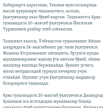
Хабарларга қараганда, Таълим муассасаларида
инсон ҳуқуқлари ташкилотига, асосан,
ўқитувчилар аъзо бўлиб кирган. Ташкилотга Қува
туманидаги 20-мактаб ўқитувчиси Йигитали
Турдиалиев раҳбар этиб сайланган.
Ташкилот аъзоси, Ўзбекистон туманининг Яйпан
шаҳридаги 24-мактабнинг рус тили ўқитувчиси
Жамила Юсупованинг айтишича, бугунги кунда
муаллимларнинг аҳволи ўта аянчли бўлиб, ойлик
маошлар вақтида берилмайди. Бунинг устига,
маош меёрдагидай турмуш кечириш учун
етмайди. Шунинг учун ўқитувчилар мардикор
бозорларига чиқмоқда.
Қува туманидаги 20-мактаб ўқитувчиси Дилмурод
Ҳошимов эса истеъдодли муаллимлар бошқа
соҳаларга ўтиб кетаётганини билдирди. Натижада,