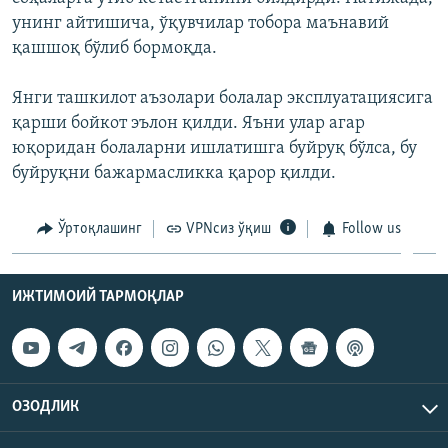
унинг айтишича, ўқувчилар тобора маънавий
қашшоқ бўлиб бормоқда.
Янги ташкилот аъзолари болалар эксплуатациясига
қарши бойкот эълон қилди. Яъни улар агар
юқоридан болаларни ишлатишга буйруқ бўлса, бу
буйруқни бажармасликка қарор қилди.
Ўртоқлашинг
VPNсиз ўқиш
Follow us
ИЖТИМОИЙ ТАРМОҚЛАР
ОЗОДЛИК