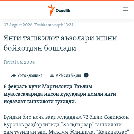
Линклар
Бош
мавзуларга
07 Avgust 2026, Toshkent vaqti: 13:34
ўтинг
OZODLIK SURISHTIRUVLARI
Асосий
Янги ташкилот аъзолари ишни
OZODVIDEO
навигацияга
бойкотдан бошлади
ўтинг
OZODARXIV
Қидиришга
Fevral 06, 2004
ўтинг
На русском
Ўртоқлашинг
VPNсиз ўқиш
ИЖТИМОИЙ ТАРМОҚЛАР
6 февраль куни Марғилонда Таълим
муассасаларида инсон ҳуқуқлари номли янги
нодавлат ташкилоти тузилди.
Бундан бир неча вақт муқаддам 72 ёшли Содиқжон
Қуронов раҳбарлигида “Халқпарвар” ташкилоти
Озодлик бошқа тилларда
ҳам тузилган эди. Маълум бўлишича, “Халқпарвар”