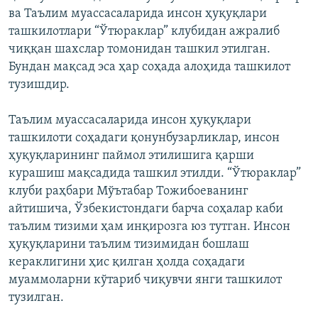
ва Таълим муассасаларида инсон ҳуқуқлари
ташкилотлари “Ўтюраклар” клубидан ажралиб
чиққан шахслар томонидан ташкил этилган.
Бундан мақсад эса ҳар соҳада алоҳида ташкилот
тузишдир.
Таълим муассасаларида инсон ҳуқуқлари
ташкилоти соҳадаги қонунбузарликлар, инсон
ҳуқуқларининг паймол этилишига қарши
курашиш мақсадида ташкил этилди. “Ўтюраклар”
клуби раҳбари Мўътабар Тожибоеванинг
айтишича, Ўзбекистондаги барча соҳалар каби
таълим тизими ҳам инқирозга юз тутган. Инсон
ҳуқуқларини таълим тизимидан бошлаш
кераклигини ҳис қилган ҳолда соҳадаги
муаммоларни кўтариб чиқувчи янги ташкилот
тузилган.