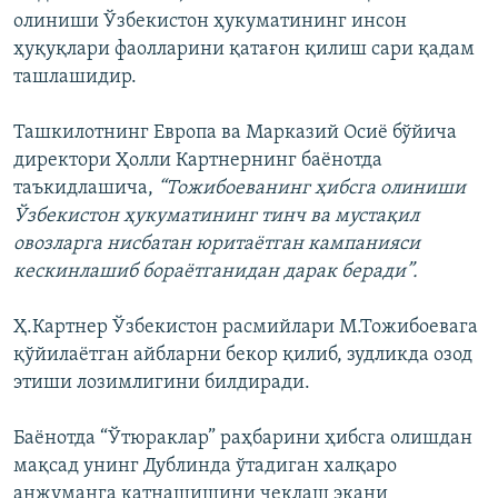
олиниши Ўзбекистон ҳукуматининг инсон
ҳуқуқлари фаолларини қатағон қилиш сари қадам
ташлашидир.
Ташкилотнинг Европа ва Марказий Осиё бўйича
директори Ҳолли Картнернинг баёнотда
таъкидлашича,
“Тожибоеванинг ҳибсга олиниши
Ўзбекистон ҳукуматининг тинч ва мустақил
овозларга нисбатан юритаётган кампанияси
кескинлашиб бораётганидан дарак беради”.
Ҳ.Картнер Ўзбекистон расмийлари М.Тожибоевага
қўйилаётган айбларни бекор қилиб, зудликда озод
этиши лозимлигини билдиради.
Баёнотда “Ўтюраклар” раҳбарини ҳибсга олишдан
мақсад унинг Дублинда ўтадиган халқаро
анжуманга қатнашишини чеклаш экани