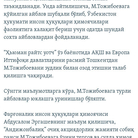
таъкидланади. Унда айтилишича, М.Тожибоевага
қўйилган айблов шубҳали бўлиб, Ўзбекистон
ҳукумати инсон ҳуқуқлари ҳимоячилари
фаолиятига халақит бериш учун одатда шундай
сохта айбловлардан фойдаланади.
“Ҳьюман райтс уотч” ўз баёнотида АҚШ ва Европа
Иттифоқи давлатларини расмий Тошкентдан
М.Тожибоевани зудлик билан озод этишни талаб
қилишга чақиради.
Сўнгги маълумотларга кўра, М.Тожибоевага турли
айбловлар юклашга уринишлар бўляпти.
Фарғоналик инсон ҳуқуқлари ҳимоячиси
Абдусалом Эргашевнинг маълум қилишича,
“Андижонбалиқ” очиқ акциядорлик жамияти собиқ
раиси М.Тожибоевага ўзини тергов ва судда ҳимоя