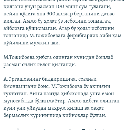
қилгани учун расман 100 минг сўм тўлагани,
кейин қўлига яна 900 доллар берганини даъво
қилган. Аммо бу ҳолат ўз исботини топмагач,
айбловга қўшилмаган. Агар бу ҳолат исботини
топганида М.Тожибоевага фирибгарлик айби ҳам
қўйилиши мумкин эди.
М.Тожибоева ҳибсга олинган кунидан бошлаб
расман очлик эълон қилганди.
А.Эргашевнинг билдиришича, соғлиғи
ёмонлашгани боис, М.Тожибоева бу акцияни
тўхтатган. Айни пайтда ҳибсхонада унга ёмон
муносабатда бўлинмаётир. Аммо ҳибсга олинган
куни уни уйқудан маҳрум қилиш ва овқат
бермаслик кўринишида қийноқлар бўлган.