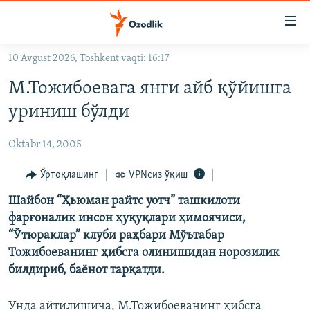
Линклар
Бош
мавзуларга
10 Avgust 2026, Toshkent vaqti: 16:17
ўтинг
OZODLIK SURISHTIRUVLARI
Асосий
М.Тожибоевага янги айб қўйишга
OZODVIDEO
навигацияга
уриниш бўлди
ўтинг
OZODARXIV
Қидиришга
Oktabr 14, 2005
ўтинг
На русском
Ўртоқлашинг
VPNсиз ўқиш
ИЖТИМОИЙ ТАРМОҚЛАР
Шайбон “Ҳьюман райтс уотч” ташкилоти
фарғоналик инсон ҳуқуқлари ҳимоячиси,
“Ўтюраклар” клуби раҳбари Мўътабар
Тожибоеванинг ҳибсга олинишидан норозилик
билдириб, баёнот тарқатди.
Озодлик бошқа тилларда
Унда айтилишича, М.Тожибоеванинг ҳибсга