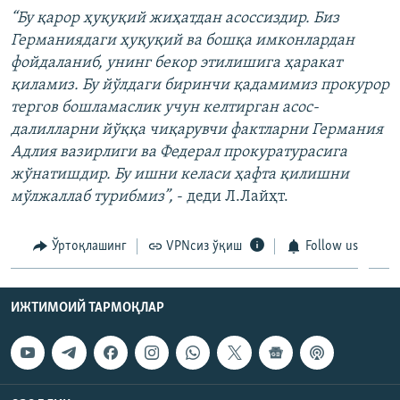
“Бу қарор ҳуқуқий жиҳатдан асоссиздир. Биз
Германиядаги ҳуқуқий ва бошқа имконлардан
фойдаланиб, унинг бекор этилишига ҳаракат
қиламиз. Бу йўлдаги биринчи қадамимиз прокурор
тергов бошламаслик учун келтирган асос-
далилларни йўққа чиқарувчи фактларни Германия
Адлия вазирлиги ва Федерал прокуратурасига
жўнатишдир. Бу ишни келаси ҳафта қилишни
мўлжаллаб турибмиз”,
- деди Л.Лайҳт.
Ўртоқлашинг
VPNсиз ўқиш
Follow us
ИЖТИМОИЙ ТАРМОҚЛАР