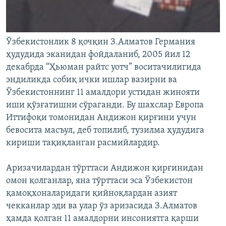
Ўзбекистонлик 8 қочқин З.Алматов Германия
ҳудудида эканидан фойдаланиб, 2005 йил 12
декабрда “Ҳьюман райтс уотч” воситачилигида
эндиликда собиқ ички ишлар вазирни ва
Ўзбекистоннинг 11 амалдори устидан жинояти
иши қўзғатишни сўраганди. Бу шахслар Европа
Иттифоқи томонидан Андижон қирғини учун
бевосита масъул, деб топилиб, тузилма ҳудудига
кириши тақиқланган расмийлардир.
Аризачилардан тўрттаси Андижон қирғинидан
омон қолганлар, яна тўрттаси эса Ўзбекистон
қамоқхоналаридаги қийноқлардан азият
чекканлар эди ва улар ўз аризасида З.Алматов
ҳамда қолган 11 амалдорни инсониятга қарши