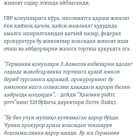
жиноят содир этишда айблаганди.
ГФР қонунларига кўра, инсониятга қарши жиноят
ëки қийноқ қачон, қайси мамлакат ҳудудида
амалга оширилганидан қатъий назар, федерал
прокуратура бу жиноятлар юзасидан жиноят иши
очиш ва айбдорларни жазога тортиш ҳуқуқига эга.
“Германия қонунлари З.Алматов кабиларни адолат
олдида жавобгарликка тортишга қулай имкон
бериб турганига қарамай, прокурорнинг бу
имконни ишга солмаслик ҳақидаги қарори бизни
ҳайратда қолдирди”
, - дейди “Ҳьюман райтс
уотч”нинг ЕИ бўйича директори Лотте Лайҳт.
“Бу биз учун мутлақо кутилмаган қарор бўлди.
Чунки прокурор ариза юзасидан текширув
бошламасликка қарор қилди. Бу эса Германия