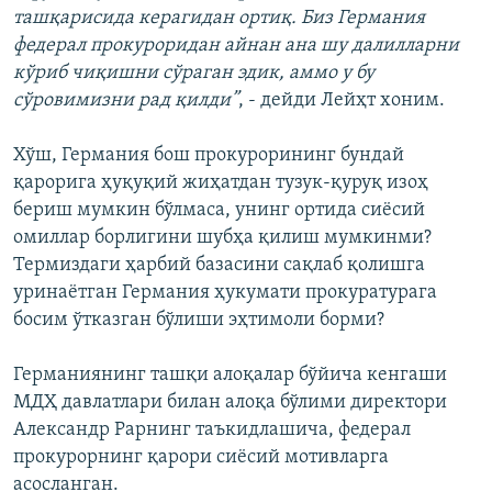
ташқарисида керагидан ортиқ. Биз Германия
федерал прокуроридан айнан ана шу далилларни
кўриб чиқишни сўраган эдик, аммо у бу
сўровимизни рад қилди”
, - дейди Лейҳт хоним.
Хўш, Германия бош прокурорининг бундай
қарорига ҳуқуқий жиҳатдан тузук-қуруқ изоҳ
бериш мумкин бўлмаса, унинг ортида сиëсий
омиллар борлигини шубҳа қилиш мумкинми?
Термиздаги ҳарбий базасини сақлаб қолишга
уринаëтган Германия ҳукумати прокуратурага
босим ўтказган бўлиши эҳтимоли борми?
Германиянинг ташқи алоқалар бўйича кенгаши
МДҲ давлатлари билан алоқа бўлими директори
Александр Рарнинг таъкидлашича, федерал
прокурорнинг қарори сиëсий мотивларга
асосланган.