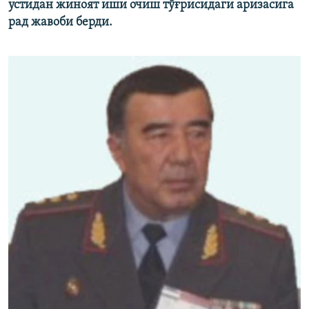
устидан жиноят иши очиш тўғрисидаги аризасига
рад жавоби берди.