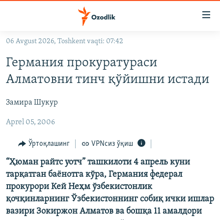
Линклар
Бош
мавзуларга
06 Avgust 2026, Toshkent vaqti: 07:42
ўтинг
OZODLIK SURISHTIRUVLARI
Асосий
Германия прокуратураси
OZODVIDEO
навигацияга
Алматовни тинч қўйишни истади
ўтинг
OZODARXIV
Қидиришга
Замира Шукур
ўтинг
На русском
Aprel 05, 2006
ИЖТИМОИЙ ТАРМОҚЛАР
Ўртоқлашинг
VPNсиз ўқиш
“Ҳюман райтс уотч” ташкилоти 4 апрель куни
тарқатган баëнотга кўра, Германия федерал
прокурори Кей Неҳм ўзбекистонлик
қочқинларнинг Ўзбекистоннинг собиқ ички ишлар
Озодлик бошқа тилларда
вазири Зокиржон Алматов ва бошқа 11 амалдори