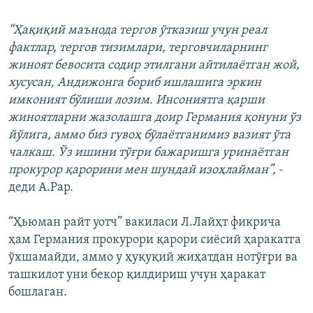
“Ҳақиқий маънода тергов ўтказиш учун реал
фактлар, тергов тизимлари, терговчиларнинг
жиноят бевосита содир этилгани айтилаëтган жой,
хусусан, Андижонга бориб ишлашига эркин
имконият бўлиши лозим. Инсониятга қарши
жиноятларни жазолашга доир Германия қонуни ўз
йўлига, аммо биз гувоҳ бўлаëтганимиз вазият ўта
чалкаш. Ўз ишини тўғри бажаришга уринаëтган
прокурор қарорини мен шундай изоҳлайман”,
-
деди А.Рар.
“Ҳьюман райт уотч” вакиласи Л.Лайҳт фикрича
ҳам Германия прокурори қарори сиëсий ҳаракатга
ўхшамайди, аммо у ҳуқуқий жиҳатдан нотўғри ва
ташкилот уни бекор қилдириш учун ҳаракат
бошлаган.