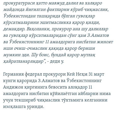
прокуратураси ҳатто мавжуд далил ва халқаро
майдонда йиғилган фактларни кўриб чиқмаслик,
Ўзбекистондан ташқарида бўлган гувоҳлар
кўрсатмаларини эшитмасликка қарор қилди,
демакдир. Ваҳоланки, прокурор ана шу далиллар
ва гувоҳлар кўрсатмаларидан сўнг ҳам З.Алматов
ва Ўзбекистоннинг 11 амалдорига нисбатан жиноят
иши очиш-очмаслик ҳақида қарор бериши
мумкин эди. Шу боис, бундай қарор мутлақ
ҳайратланарлидир”
, - деди у.
Германия федерал прокурори Кей Неҳм 31 март
кунги қарорида З.Алматов ва Ўзбекистоннинг
Андижон қирғинига бевосита алоқадор 11
амалдорига нисбатан қўйилаëтган айбларни нима
учун текшириб чиқмаслик тўхтамига келганини
изоҳлашга уринди.