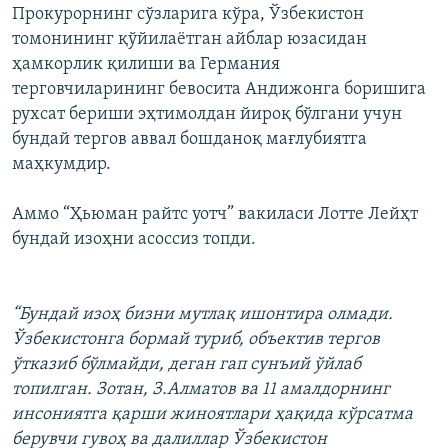
Прокурорнинг сўзларига кўра, Ўзбекистон
томонининг қўйилаëтган айблар юзасидан
ҳамкорлик қилиши ва Германия
терговчиларининг бевосита Андижонга боришига
рухсат бериши эҳтимолдан йироқ бўлгани учун
бундай тергов аввал бошданоқ мағлубиятга
маҳкумдир.
Аммо “Ҳьюман райтс уотч” вакиласи Лотте Лейҳт
бундай изоҳни асоссиз топди.
“Бундай изоҳ бизни мутлақ ишонтира олмади.
Ўзбекистонга бормай туриб, объектив тергов
ўтказиб бўлмайди, деган гап сунъий ўйлаб
топилган. Зотан, З.Алматов ва 11 амалдорнинг
инсониятга қарши жиноятлари ҳақида кўрсатма
берувчи гувоҳ ва далиллар Ўзбекистон