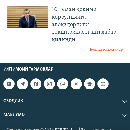
10 туман ҳокими
коррупцияга
алоқадорлиги
текширилаётгани хабар
қилинди
Бошқа мақолалар
ИЖТИМОИЙ ТАРМОҚЛАР
ОЗОДЛИК
МАЪЛУМОТ