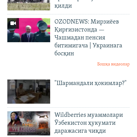
қилди
OZODNEWS: Мирзиёев
Қирғизистонда —
Чашмадан пенсия
битимигача | Украинага
босқин
Бошқа видеолар
"Шармандали ҳокимлар?"
Wildberries муаммолари
Ўзбекистон ҳукумати
даражасига чиқди