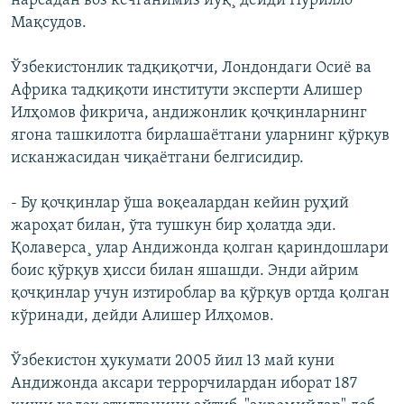
нарсадан воз кечганимиз йўқ¸ дейди Нурилло
Мақсудов.
Ўзбекистонлик тадқиқотчи, Лондондаги Осиё ва
Африка тадқиқоти институти эксперти Алишер
Илҳомов фикрича, андижонлик қочқинларнинг
ягона ташкилотга бирлашаётгани уларнинг қўрқув
исканжасидан чиқаётгани белгисидир.
- Бу қочқинлар ўша воқеалардан кейин руҳий
жароҳат билан, ўта тушкун бир ҳолатда эди.
Қолаверса¸ улар Андижонда қолган қариндошлари
боис қўрқув ҳисси билан яшашди. Энди айрим
қочқинлар учун изтироблар ва қўрқув ортда қолган
кўринади, дейди Алишер Илҳомов.
Ўзбекистон ҳукумати 2005 йил 13 май куни
Андижонда аксари террорчилардан иборат 187