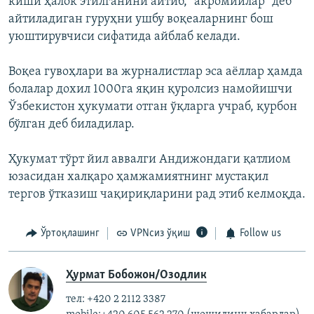
киши ҳалок этилганини айтиб, "акромийлар" деб
айтиладиган гуруҳни ушбу воқеаларнинг бош
уюштирувчиси сифатида айблаб келади.
Воқеа гувоҳлари ва журналистлар эса аёллар ҳамда
болалар дохил 1000га яқин қуролсиз намойишчи
Ўзбекистон ҳукумати отган ўқларга учраб, қурбон
бўлган деб биладилар.
Ҳукумат тўрт йил аввалги Андижондаги қатлиом
юзасидан халқаро ҳамжамиятнинг мустақил
тергов ўтказиш чақириқларини рад этиб келмоқда.
Ўртоқлашинг
VPNсиз ўқиш
Follow us
Ҳурмат Бобожон/Озодлик
тел: +420 2 2112 3387