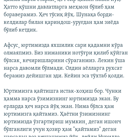
Ҳатто қўшни давлатларга меҳмон бўлиб ҳам
бораверамиз. Ҳеч тўсиқ йўқ. Шунақа борди-
келдилар билан қариндош-уруғдан ҳам зиëда
бўлиб кетдик.
Афсус¸ юртимизда яхшилик сари қадамни кўра
олмаяпмиз. Биз ниманики нотўғри қилиб қўйган
бўлсак¸ кечиришларини сўраганмиз. Лекин ўша
нарса давомли бўлмади. Олдин аëлларга рухсат
берамиз дейишган эди. Кейин эса тўхтаб қолди.
Юртимизга қайтишга истак-хоҳиш бор. Чунки
ҳамма нарса ўзимизнинг юртимизда экан. Бу
ерларда ҳеч нарса йўқ экан. Нима бўлса ҳам
юртимизга қайтамиз. Ҳаëтни ўзимизнинг
юртимизда ўзгартириш мумкин¸ деган ишонч
бўлганлиги учун ҳозир ҳам "қайтамиз" деган