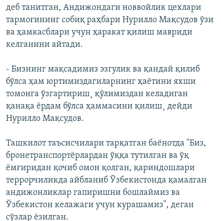
деб танитган, Андижондаги новвойлик цехлари
тармоғининг собиқ раҳбари Нурилло Мақсудов ўзи
ва ҳамкасблари учун ҳаракат қилиш мавриди
келганини айтади.
- Бизнинг мақсадимиз эзгулик ва қандай қилиб
бўлса ҳам юртимиздагиларнинг ҳаëтини яхши
томонга ўзгартириш¸ қўлимиздан келадиган
қанақа ëрдам бўлса ҳаммасини қилиш¸ дейди
Нурилло Мақсудов.
Ташкилот таъсисчилари тарқатган баёнотда "Биз,
бронетранспортëрлардан ўққа тутилган ва ўқ
ёмғиридан қочиб омон қолган, қариндошлари
террорчиликда айбланиб Ўзбекистонда қамалган
андижонликлар гапиришни бошлаймиз ва
Ўзбекистон келажаги учун курашамиз", деган
сўзлар ёзилган.