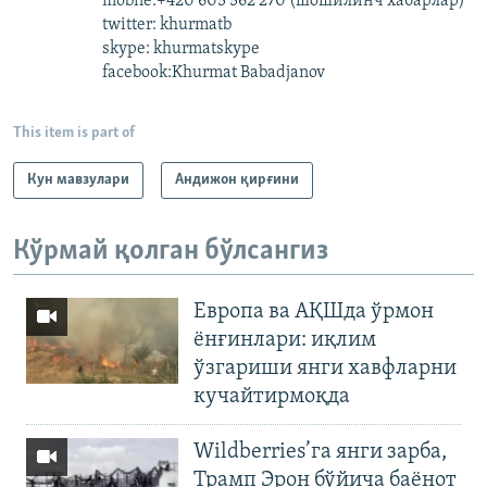
mobile:+420 605 562 270 (шошилинч хабарлар)
twitter: khurmatb
skype: khurmatskype
facebook:Khurmat Babadjanov
This item is part of
Кун мавзулари
Андижон қирғини
Кўрмай қолган бўлсангиз
Европа ва АҚШда ўрмон
ёнғинлари: иқлим
ўзгариши янги хавфларни
кучайтирмоқда
Wildberries’га янги зарба,
Трамп Эрон бўйича баёнот