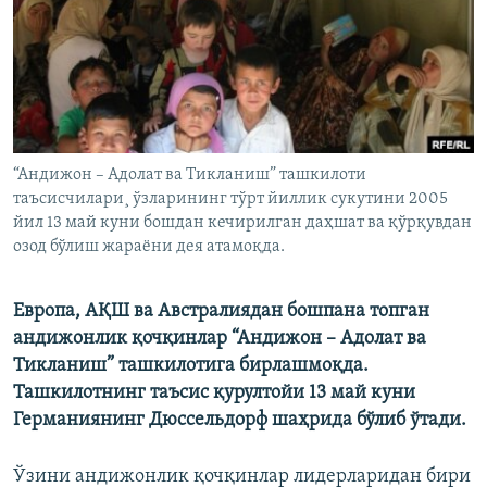
“Андижон – Адолат ва Тикланиш” ташкилоти
таъсисчилари¸ ўзларининг тўрт йиллик сукутини 2005
йил 13 май куни бошдан кечирилган даҳшат ва қўрқувдан
озод бўлиш жараëни дея атамоқда.
Европа, АҚШ ва Австралиядан бошпана топган
андижонлик қочқинлар “Андижон – Адолат ва
Тикланиш” ташкилотига бирлашмоқда.
Ташкилотнинг таъсис қурултойи 13 май куни
Германиянинг Дюссельдорф шаҳрида бўлиб ўтади.
Ўзини андижонлик қочқинлар лидерларидан бири