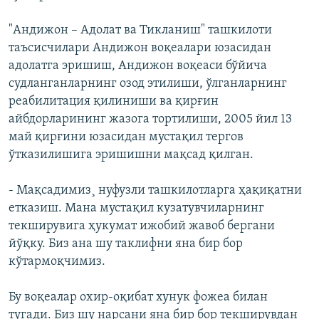
"Андижон – Адолат ва Тикланиш" ташкилоти
таъсисчилари Андижон воқеалари юзасидан
адолатга эришиш, Андижон воқеаси бўйича
судланганларнинг озод этилиши, ўлганларнинг
реабилитация қилиниши ва қирғин
айбдорларининг жазога тортилиши, 2005 йил 13
май қирғини юзасидан мустақил тергов
ўтказилишига эришишни мақсад қилган.
- Мақсадимиз¸ нуфузли ташкилотларга ҳақиқатни
етказиш. Мана мустақил кузатувчиларнинг
текширувига ҳукумат ижобий жавоб бергани
йўқку. Биз ана шу таклифни яна бир бор
кўтармоқчимиз.
Бу воқеалар охир-оқибат хунук фожеа билан
тугади. Биз шу нарсани яна бир бор текширувдан