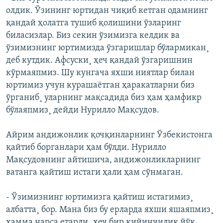
олдик. Ўзининг юртидан чиқиб кетган одамнинг
қандай ҳолатга тушиб қолишини ўзларинг
биласизлар. Биз секин ўзимизга келдик ва
ўзимизнинг юртимизда ўзгаришлар бўлармикан¸
деб кутдик. Афсуски¸ ҳеч қандай ўзгаришнин
кўрмаяпмиз. Шу кунгача яхши ниятлар билан
юртимиз учун курашаëтган ҳаракатларни биз
ўрганиб¸ уларнинг мақсадида биз ҳам ҳамфикр
бўлаяпмиз¸ дейди Нурилло Мақсудов.
Айрим андижонлик қочқинларнинг Ўзбекистонга
қайтиб борганлари ҳам бўлди. Нурилло
Мақсудовнинг айтишича, андижонликларнинг
ватанга қайтиш истаги ҳали ҳам сўнмаган.
- Ўзимизнинг юртимизга қайтиш истагимиз¸
албатта¸ бор. Мана биз бу ерларда яхши яшаяпмиз¸
ҳамма нарса етарли¸ ҳеч бир қийинчилик йўқ.