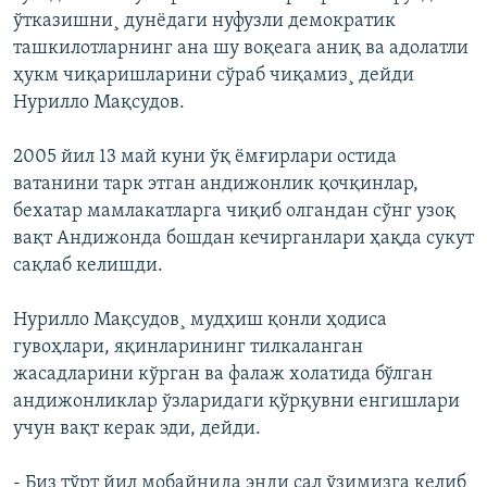
ўтказишни¸ дунëдаги нуфузли демократик
ташкилотларнинг ана шу воқеага аниқ ва адолатли
ҳукм чиқаришларини сўраб чиқамиз¸ дейди
Нурилло Мақсудов.
2005 йил 13 май куни ўқ ёмғирлари остида
ватанини тарк этган андижонлик қочқинлар,
бехатар мамлакатларга чиқиб олгандан сўнг узоқ
вақт Андижонда бошдан кечирганлари ҳақда сукут
сақлаб келишди.
Нурилло Мақсудов¸ мудҳиш қонли ҳодиса
гувоҳлари, яқинларининг тилкаланган
жасадларини кўрган ва фалаж холатида бўлган
андижонликлар ўзларидаги қўрқувни енгишлари
учун вақт керак эди, дейди.
- Биз тўрт йил мобайнида энди сал ўзимизга келиб