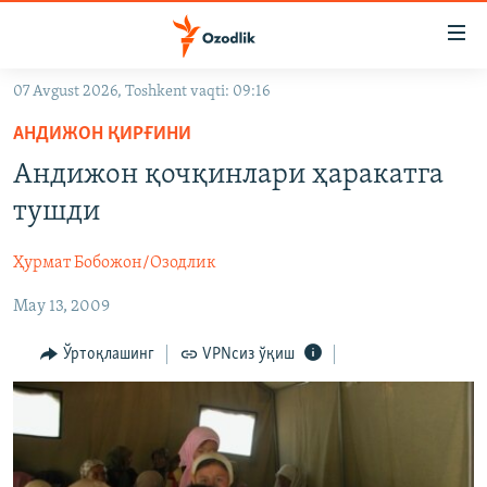
Линклар
Бош
мавзуларга
07 Avgust 2026, Toshkent vaqti: 09:16
ўтинг
OZODLIK SURISHTIRUVLARI
Асосий
АНДИЖОН ҚИРҒИНИ
OZODVIDEO
навигацияга
Андижон қочқинлари ҳаракатга
ўтинг
OZODARXIV
тушди
Қидиришга
ўтинг
На русском
Ҳурмат Бобожон/Озодлик
May 13, 2009
ИЖТИМОИЙ ТАРМОҚЛАР
Ўртоқлашинг
VPNсиз ўқиш
Озодлик бошқа тилларда