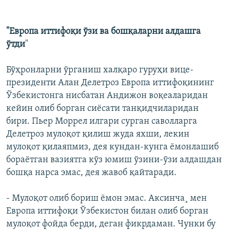
"Европа иттифоқи ўзи ва бошқаларни алдашга
ўтди
"
Бўҳронларни ўрганиш халқаро гуруҳи вице-
президенти Алан Делетроз Европа иттифоқининг
Ўзбекистонга нисбатан Андижон воқеаларидан
кейин олиб борган сиёсати танқидчиларидан
бири. Пьер Моррел илгари сурган саволларга
Делетроз мулоқот қилиш жуда яхши, лекин
мулоқот қилаяпмиз, дея кундан-кунга ёмонлашиб
бораётган вазиятга кўз юмиш ўзини-ўзи алдашдан
бошқа нарса эмас, дея жавоб қайтаради.
- Мулоқот олиб бориш ёмон эмас. Аксинча¸ мен
Европа иттифоқи Ўзбекистон билан олиб борган
мулоқот фойда берди, деган фикрдаман. Чунки бу