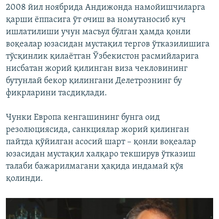
2008 йил ноябрида Андижонда намойишчиларга
қарши ëппасига ўт очиш ва номутаносиб куч
ишлатилиши учун масъул бўлган ҳамда қонли
воқеалар юзасидан мустақил тергов ўтказилишига
тўсқинлик қилаётган Ўзбекистон расмийларига
нисбатан жорий қилинган виза чекловининг
бутунлай бекор қилингани Делетрознинг бу
фикрларини тасдиқлади.
Чунки Европа кенгашининг бунга оид
резолюциясида, санкциялар жорий қилинган
пайтда қўйилган асосий шарт – қонли воқеалар
юзасидан мустақил халқаро текширув ўтказиш
талаби бажарилмагани ҳақида индамай қўя
қолинди.