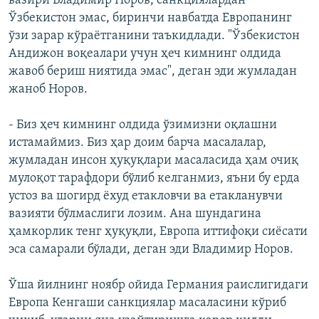
вазири Владимир Норов, санкциялардан
Ўзбекистон эмас, биринчи навбатда Европанинг
ўзи зарар кўраётганини таъкидлади. "Ўзбекистон
Андижон воқеалари учун ҳеч кимнинг олдида
жавоб бериш ниятида эмас", деган эди жумладан
жаноб Норов.
- Биз ҳеч кимнинг олдида ўзимизни оқлашни
истамаймиз. Биз ҳар доим барча масалалар,
жумладан инсон ҳуқуқлари масаласида ҳам очиқ
мулоқот тарафдори бўлиб келганмиз, яъни бу ерда
устоз ва шогирд ёхуд етакловчи ва етакланувчи
вазияти бўлмаслиги лозим. Ана шундагина
ҳамкорлик тенг ҳуқуқли, Европа иттифоқи сиёсати
эса самарали бўлади, деган эди Владимир Норов.
Ўша йилнинг ноябр ойида Германия раислигидаги
Европа Кенгаши санкциялар масаласини кўриб