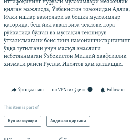
иттифоқининг нуфузли мулозимлари мезбонлик
қилган мажлисда, Ўзбекистон томонидан Адлия,
Ички ишлар вазирлари ва бошқа мулозимлар
қаторида, беш йил аввал виза чеклови қора
рўйхатида бўлган ва мустақил текширув
ўтказилмагани боис тинч намойишчиларнининг
ўққа тутилгани учун масъул эмаслиги
исботланмаган Ўзбекистон Миллий хавфсизлик
хизмати раиси Рустам Иноятов ҳам қатнашди.
Ўртоқлашинг
VPNсиз ўқиш
Follow us
This item is part of
Кун мавзулари
Андижон қирғини