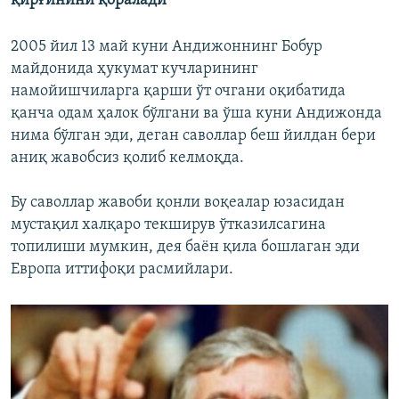
қирғинини қоралади
2005 йил 13 май куни Андижоннинг Бобур
майдонида ҳукумат кучларининг
намойишчиларга қарши ўт очгани оқибатида
қанча одам ҳалок бўлгани ва ўша куни Андижонда
нима бўлган эди, деган саволлар беш йилдан бери
аниқ жавобсиз қолиб келмоқда.
Бу саволлар жавоби қонли воқеалар юзасидан
мустақил халқаро текширув ўтказилсагина
топилиши мумкин, дея баён қила бошлаган эди
Европа иттифоқи расмийлари.