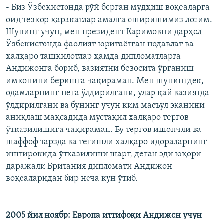
- Биз Ўзбекистонда рўй берган мудҳиш воқеаларга
оид тезкор ҳаракатлар амалга оширишимиз лозим.
Шунинг учун, мен президент Каримовни дарҳол
Ўзбекистонда фаолият юритаётган нодавлат ва
халқаро ташкилотлар ҳамда дипломатларга
Андижонга бориб, вазиятни бевосита ўрганиш
имконини беришга чақираман. Мен шунингдек,
одамларнинг нега ўлдирилгани, улар қай вазиятда
ўлдирилгани ва бунинг учун ким масъул эканини
аниқлаш мақсадида мустақил халқаро тергов
ўтказилишига чақираман. Бу тергов ишончли ва
шаффоф тарзда ва тегишли халқаро идораларнинг
иштирокида ўтказилиши шарт, деган эди юқори
даражали Британия дипломати Андижон
воқеаларидан бир неча кун ўтиб.
2005 йил ноябр: Европа иттифоқи Андижон учун