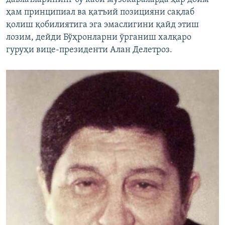
ҳам принципиал ва қатъий позицияни сақлаб
қолиш қобилиятига эга эмаслигини қайд этиш
лозим, дейди Бўҳронларни ўрганиш халқаро
гуруҳи вице-президенти Алан Делетроз.