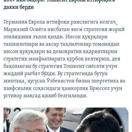
2007 йил баҳори: Тошкент Европа иттифоқига
дакки берди
Германия Европа иттифоқи раислигига келгач¸
Марказий Осиёга нисбатан янги стратегия жорий
этилишини эълон қилди. Инсон ҳуқуқлари
ташкилотлари ва аксар таҳлилчилар томонидан
инсон ҳуқуқлари ва демократик қадриятларни
стратегик манфаатларига қурбон келтириш, дея
баҳоланган бу стратегия Тошкент сиëсати учун
жиддий рағбат бўлди. Бу стратегияда бутун
минтақа¸ хусусан Ўзбекистон билан энергетика ва
хавфсизлик соҳасидаги ҳамкорлик Брюссел учун
устивор мақсад қилиб белгиланди.