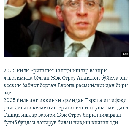
2005 йили Британия Ташқи ишлар вазири
лавозимида бўлган Жэк Строу Андижон бўйича энг
кескин баëнот берган Европа расмийларидан бири
эди.
2005 йилнинг иккинчи ярмидан Европа иттифоқи
раислигига келаётган Британиянинг ўша пайтдаги
Ташқи ишлар вазири Жэк Строу биринчилардан
бўлиб бундай чақирув билан чиқиш қилган эди.