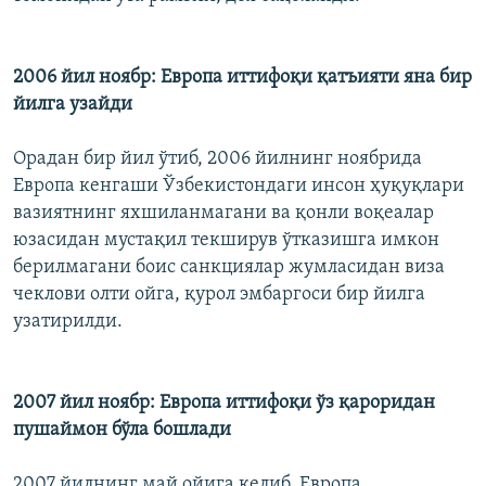
2006 йил ноябр: Европа иттифоқи қатъияти яна бир
йилга узайди
Орадан бир йил ўтиб, 2006 йилнинг ноябрида
Европа кенгаши Ўзбекистондаги инсон ҳуқуқлари
вазиятнинг яхшиланмагани ва қонли воқеалар
юзасидан мустақил текширув ўтказишга имкон
берилмагани боис санкциялар жумласидан виза
чеклови олти ойга, қурол эмбаргоси бир йилга
узатирилди.
2007 йил ноябр: Европа иттифоқи ўз қароридан
пушаймон бўла бошлади
2007 йилнинг май ойига келиб, Европа