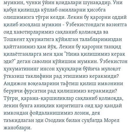
мумкин, чунки ўйин қоидалари шунақадир. Уни
қабул қилишда кўплаб омилларни ҳисобга
олишимизга тўғри келди. Лекин бу қарорни оддий
қилиб изоҳлаш мумкин - Ўзбекистондаги вазиятга
оид хавотирларимиз сақланиб қолмоқда ва
Тошкент ҳукуматига қўйилган талабларимиздан
қайтганимиз ҳам йўқ. Лекин бу қарорни танқид
қилаётганларга мен ҳам "Нима қилишимиз керак
эди?" деган саволни қўйишим мумкин. Ўзбекистон
ҳукуматининг инсон ҳуқуқлари бўйича мулоқот
ўтказиш таклифини рад этишимиз керакмиди?
Андижон воқеаларини тафтиш қилиш имконини
берувчи фурсатни рад қилишимиз керакмиди?
Тўғри¸ қарама-қаршиликлар сақланиб қолмоқда,
лекин бунга аниқлик киритишга оид ҳар қандай
имкондан фойдаланишимиз лозим, дея
таъкидлаган эди Озодлик билан суҳбатда Морел
жаноблари.