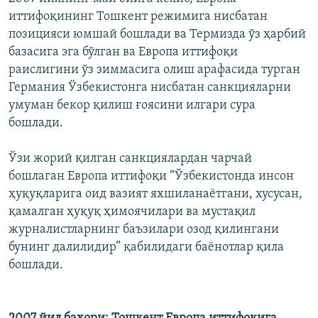
иттифоқининг Тошкент режимига нисбатан
позицияси юмшай бошлади ва Термизда ўз ҳарбий
базасига эга бўлган ва Европа иттифоқи
раислигини ўз зиммасига олиш арафасида турган
Германия Ўзбекистонга нисбатан санкцияларни
умуман бекор қилиш ғоясини илгари сура
бошлади.
Ўзи жорий қилган санкциялардан чарчай
бошлаган Европа иттифоқи “Ўзбекистонда инсон
ҳуқуқларига оид вазият яхшиланаётгани, хусусан,
қамалган ҳуқуқ ҳимоячилари ва мустақил
журналистларнинг баъзилари озод қилингани
бунинг далилидир” қабилидаги баёнотлар қила
бошлади.