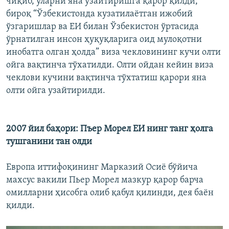
чиқиб, уларни яна узайтиришга қарор қилди,
бироқ “Ўзбекистонда кузатилаётган ижобий
ўзгаришлар ва ЕИ билан Ўзбекистон ўртасида
ўрнатилган инсон ҳуқуқларига оид мулоқотни
инобатга олган ҳолда” виза чекловининг кучи олти
ойга вақтинча тўхатилди. Олти ойдан кейин виза
чеклови кучини вақтинча тўхтатиш қарори яна
олти ойга узайтирилди.
2007 йил баҳори: Пъер Морел ЕИ нинг танг ҳолга
тушганини тан олди
Европа иттифоқининг Марказий Осиё бўйича
махсус вакили Пьер Морел мазкур қарор барча
омилларни ҳисобга олиб қабул қилинди, дея баён
қилди.