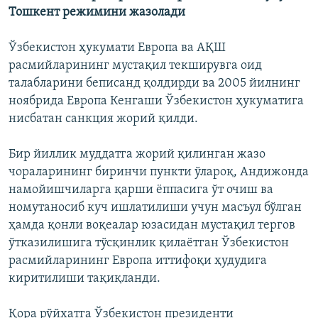
Тошкент режимини жазолади
Ўзбекистон ҳукумати Европа ва АҚШ
расмийларининг мустақил текширувга оид
талабларини беписанд қолдирди ва 2005 йилнинг
ноябрида Европа Кенгаши Ўзбекистон ҳукуматига
нисбатан санкция жорий қилди.
Бир йиллик муддатга жорий қилинган жазо
чораларининг биринчи пункти ўлароқ, Андижонда
намойишчиларга қарши ëппасига ўт очиш ва
номутаносиб куч ишлатилиши учун масъул бўлган
ҳамда қонли воқеалар юзасидан мустақил тергов
ўтказилишига тўсқинлик қилаётган Ўзбекистон
расмийларининг Европа иттифоқи ҳудудига
киритилиши тақиқланди.
Қора рўйхатга Ўзбекистон президенти