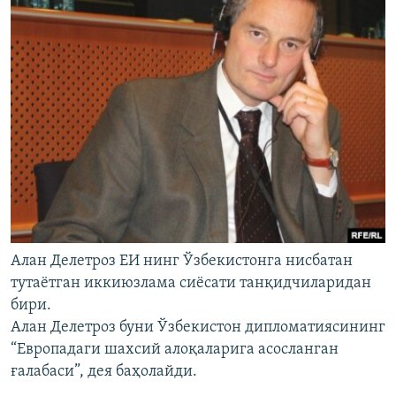
Алан Делетроз ЕИ нинг Ўзбекистонга нисбатан
тутаëтган иккиюзлама сиëсати танқидчиларидан
бири.
Алан Делетроз буни Ўзбекистон дипломатиясининг
“Европадаги шахсий алоқаларига асосланган
ғалабаси”, дея баҳолайди.