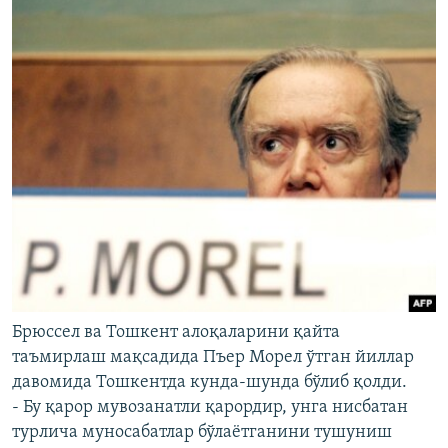
Брюссел ва Тошкент алоқаларини қайта
таъмирлаш мақсадида Пъер Морел ўтган йиллар
давомида Тошкентда кунда-шунда бўлиб қолди.
- Бу қарор мувозанатли қарордир, унга нисбатан
турлича муносабатлар бўлаётганини тушуниш