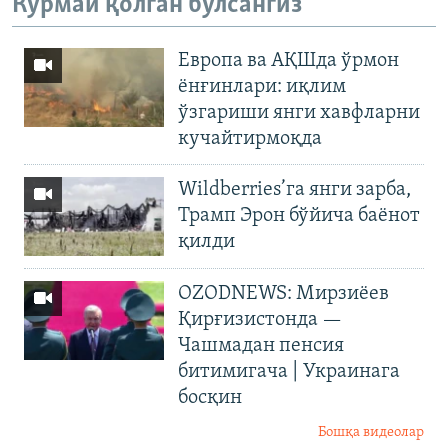
Кўрмай қолган бўлсангиз
Европа ва АҚШда ўрмон
ёнғинлари: иқлим
ўзгариши янги хавфларни
кучайтирмоқда
Wildberries’га янги зарба,
Трамп Эрон бўйича баёнот
қилди
OZODNEWS: Мирзиёев
Қирғизистонда —
Чашмадан пенсия
битимигача | Украинага
босқин
Бошқа видеолар