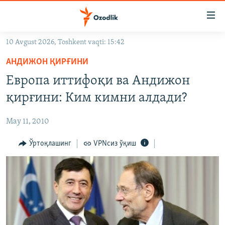
Линклар
Бош
мавзуларга
10 Avgust 2026, Toshkent vaqti: 15:42
ўтинг
OZODLIK SURISHTIRUVLARI
Асосий
АНДИЖОН ҚИРҒИНИ
OZODVIDEO
навигацияга
Европа иттифоқи ва Андижон
ўтинг
OZODARXIV
қирғини: Ким кимни алдади?
Қидиришга
ўтинг
На русском
May 11, 2010
ИЖТИМОИЙ ТАРМОҚЛАР
Ўртоқлашинг
VPNсиз ўқиш
Озодлик бошқа тилларда