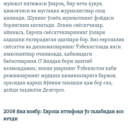
мулоқот натижаси ўлароқ, бир неча ҳуқуқ
ҳимоячиси ва мустақил журналистлар озод
қилинди. Шунинг ўзиёқ мулоқотнинг фойдаси
борлигини англатади. Лекин сиёсатчилар,
айниқса, Европа сиёсатчиларининг ўзлари
алдашни ёқтирадиган одатлари бор. Биз европалик
сиёсатчи ва дипломатларнинг Ўзбекистонда янги
имкониятлар очилмоқда, қабилидаги
баёнотларини 17 йилдан бери эшитиб
келмоқдамиз, лекин уларнинг Ўзбекистон каби
режимларнинг мудҳиш қилмишларига бармоқ
орасидан қараш йўлини танлаши ҳам бор гап,
дейди таҳлилчи Делетроз.
2008 йил ноябр: Европа иттифоқи ўз талабидан воз
кечди