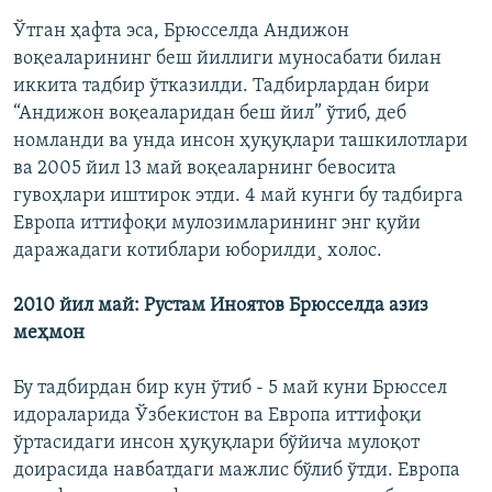
Ўтган ҳафта эса, Брюсселда Андижон
воқеаларининг беш йиллиги муносабати билан
иккита тадбир ўтказилди. Тадбирлардан бири
“Андижон воқеаларидан беш йил” ўтиб, деб
номланди ва унда инсон ҳуқуқлари ташкилотлари
ва 2005 йил 13 май воқеаларнинг бевосита
гувоҳлари иштирок этди. 4 май кунги бу тадбирга
Европа иттифоқи мулозимларининг энг қуйи
даражадаги котиблари юборилди¸ холос.
2010 йил май: Рустам Иноятов Брюсселда азиз
меҳмон
Бу тадбирдан бир кун ўтиб - 5 май куни Брюссел
идораларида Ўзбекистон ва Европа иттифоқи
ўртасидаги инсон ҳуқуқлари бўйича мулоқот
доирасида навбатдаги мажлис бўлиб ўтди. Европа