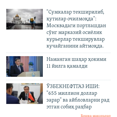
"Сумкалар текширилиб,
қутилар очилмоқда":
Москвадаги портлашдан
сўнг марказий осиёлик
курьерлар текширувлар
кучайганини айтмоқда.
Наманган шаҳар ҳокими
11 йилга қамалди
ЎЗБЕКНЕФТГАЗ ИШИ:
"655 миллион доллар
зарар" ва айбловларни рад
этган собиқ раҳбар
Бошқа мақолалар