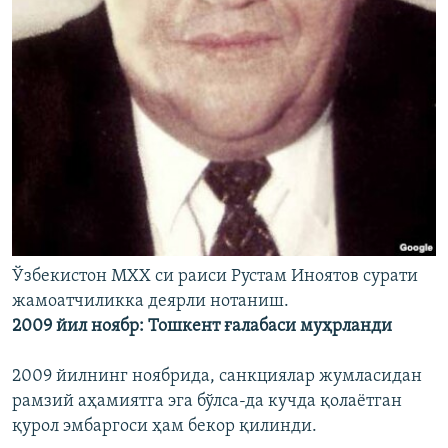
Ўзбекистон МХХ си раиси Рустам Иноятов сурати
жамоатчиликка деярли нотаниш.
2009 йил ноябр: Тошкент ғалабаси муҳрланди
2009 йилнинг ноябрида, санкциялар жумласидан
рамзий аҳамиятга эга бўлса-да кучда қолаётган
қурол эмбаргоси ҳам бекор қилинди.