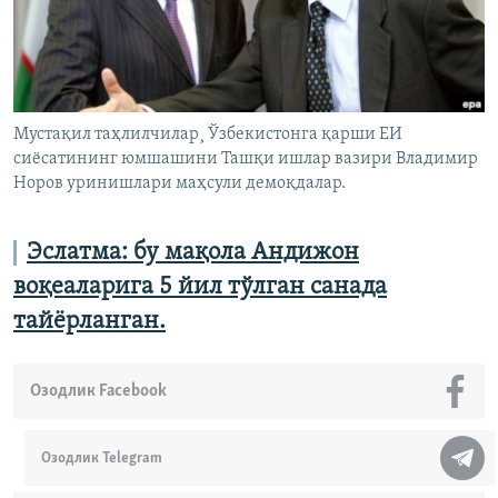
Мустақил таҳлилчилар¸ Ўзбекистонга қарши ЕИ
сиëсатининг юмшашини Ташқи ишлар вазири Владимир
Норов уринишлари маҳсули демоқдалар.
Эслатма: бу мақола Андижон
воқеаларига 5 йил тўлган санада
тайёрланган.
Озодлик Facebook
Озодлик Telegram