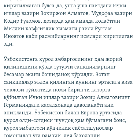
киритилмаган бўлса-да, унга ўша пайтдаги Ички
ишлар вазири Зокиржон Алматов, Мудофаа вазири
Қодир Ғуломов, ҳозирда ҳам амалда қолаётган
Миллий хавфсизлик хизмати раиси Рустам
Иноятов каби расмийларнинг исмлари киритилган
эди.
Ўзбекистонга қурол эмбаргосининг ҳам жорий
қилинишини кўзда тутувчи санкцияларнинг
бесамар экани бошиданоқ кўрилди. Зотан
санкциялар эълон қилинган куннинг эртасига виза
чеклови рўйхатида номи биринчи қаторга
қўйилган Ички ишлар вазири Зокир Алматовнинг
Германиядаги касалхонада даволанаётгани
аниқланди. Ўзбекистон билан Европа ўртасида
қурол олди-сотдиси шундоқ ҳам бўлмагани боис,
қурол эмбаргоси кўпчилик сиёсатшунослар
томонидан ўта рамзий, дея баҳоланди.