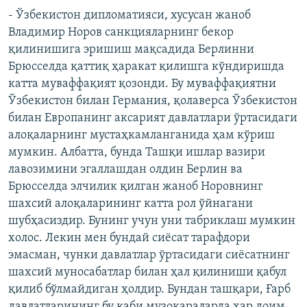
- Ўзбекистон дипломатияси, хусусан жаноб
Владимир Норов санкцияларнинг бекор
қилинишига эришиш мақсадида Берлинни
Брюсселда қаттиқ ҳаракат қилишга кўндиришда
катта муваффақият қозонди. Бу муваффақиятни
Ўзбекистон билан Германия, қолаверса Ўзбекистон
билан Европанинг аксарият давлатлари ўртасидаги
алоқаларнинг мустаҳкамланганида ҳам кўриш
мумкин. Албатта, бунда Ташқи ишлар вазири
лавозимини эгаллашдан олдин Берлин ва
Брюсселда элчилик қилган жаноб Норовнинг
шахсий алоқаларининг катта рол ўйнагани
шубҳасиздир. Бунинг учун уни табриклаш мумкин
холос. Лекин мен бундай сиёсат тарафдори
эмасман, чунки давлатлар ўртасидаги сиёсатнинг
шахсий муносабатлар билан ҳал қилиниши қабул
қилиб бўлмайдиган ҳолдир. Бундан ташқари, Ғарб
давлатларининг бу каби музокараларда ҳар доим