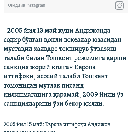
Озодлик Instagram
​2005 йил 13 май куни Андижонда
содир бўлган қонли воқеалар юзасидан
мустақил халқаро текширув ўтказиш
талаби билан Тошкент режимига қарши
санкция жорий қилган Европа
иттифоқи¸ асосий талаби Тошкент
томонидан мутлақ писанд
қилинмаганига қарамай¸ 2009 йили ўз
санкцияларини ўзи бекор қилди.
2005 йил 15 май: Европа иттифоқи Андижон