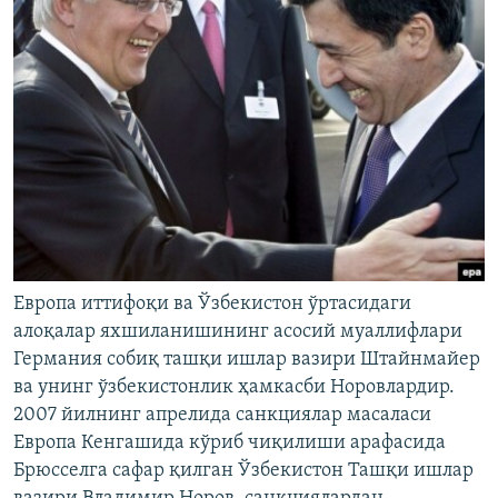
Европа иттифоқи ва Ўзбекистон ўртасидаги
алоқалар яхшиланишининг асосий муаллифлари
Германия собиқ ташқи ишлар вазири Штайнмайер
ва унинг ўзбекистонлик ҳамкасби Норовлардир.
2007 йилнинг апрелида санкциялар масаласи
Европа Кенгашида кўриб чиқилиши арафасида
Брюсселга сафар қилган Ўзбекистон Ташқи ишлар