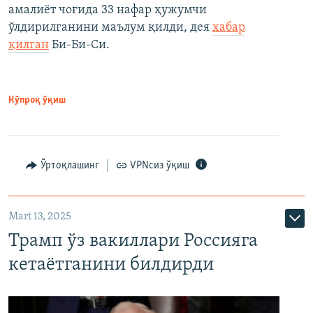
амалиёт чоғида 33 нафар ҳужумчи
ўлдирилганини маълум қилди, дея
хабар
қилган
Би-Би-Си.
Кўпроқ ўқиш
Ўртоқлашинг
VPNсиз ўқиш
Mart 13, 2025
Трамп ўз вакиллари Россияга
кетаётганини билдирди