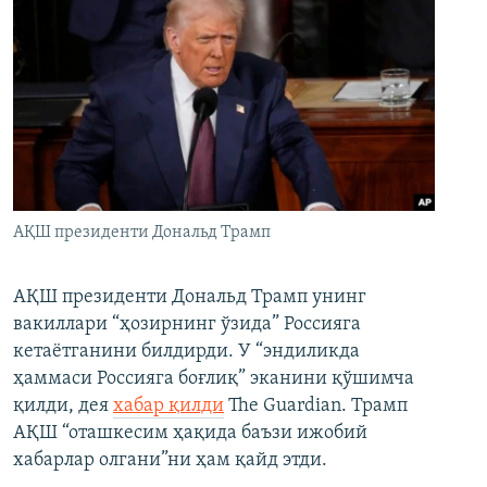
АҚШ президенти Дональд Трамп
АҚШ президенти Дональд Трамп унинг
вакиллари “ҳозирнинг ўзида” Россияга
кетаётганини билдирди. У “эндиликда
ҳаммаси Россияга боғлиқ” эканини қўшимча
қилди, дея
хабар қилди
The Guardian. Трамп
АҚШ “оташкесим ҳақида баъзи ижобий
хабарлар олгани”ни ҳам қайд этди.