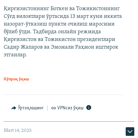
Қирғизистоннинг Боткен ва Тожикистоннинг
Сўғд вилоятлари ўртасида 13 март куни иккита
назорат-ўтказиш пункти очилиш маросими
бўлиб ўтди. Тадбирда онлайн режмида
Қирғизистон ва Тожикистон президентлари
Садир Жапаров ва Эмомали Раҳмон иштирок
этганлар.
Кўпроқ ўқиш
Ўртоқлашинг
VPNсиз ўқиш
Mart 14, 2025