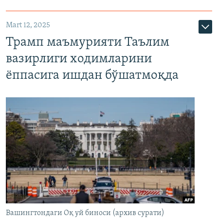
Mart 12, 2025
Трамп маъмурияти Таълим
вазирлиги ходимларини
ёппасига ишдан бўшатмоқда
Вашингтондаги Оқ уй биноси (архив сурати)