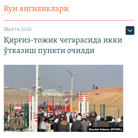
Кун янгиликлари
Mart 14, 2025
Қирғиз-тожик чегарасида икки
ўтказиш пункти очилди