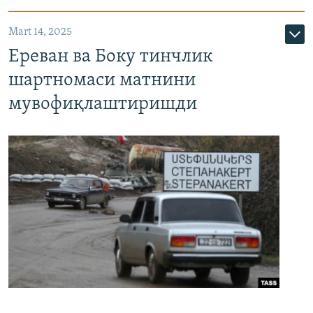
Mart 14, 2025
Ереван ва Боку тинчлик
шартномаси матнини
мувофиқлаштиришди