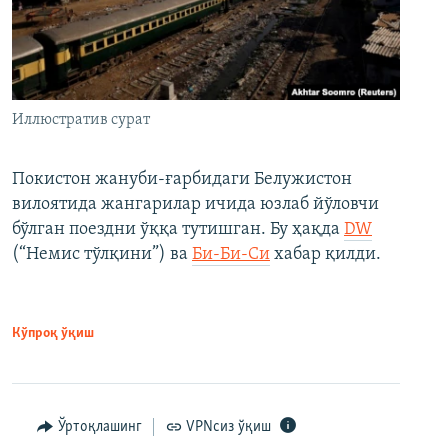
Иллюстратив сурат
Покистон жануби-ғарбидаги Белужистон
вилоятида жангарилар ичида юзлаб йўловчи
бўлган поездни ўққа тутишган. Бу ҳақда
DW
(“Немис тўлқини”) ва
Би-Би-Си
хабар қилди.
Кўпроқ ўқиш
Ўртоқлашинг
VPNсиз ўқиш