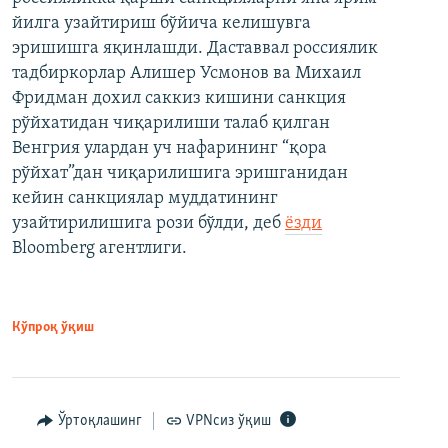
йилга узайтириш бўйича келишувга
эришишга яқинлашди. Даставвал россиялик
тадбиркорлар Алишер Усмонов ва Михаил
Фридман дохил саккиз кишини санкция
рўйхатидан чиқарилиши талаб қилган
Венгрия улардан уч нафарининг “қора
рўйхат”дан чиқарилишига эришганидан
кейин санкциялар муддатининг
узайтирилишига рози бўлди, деб
ёзди
Bloomberg агентлиги.
Кўпроқ ўқиш
Ўртоқлашинг
VPNсиз ўқиш