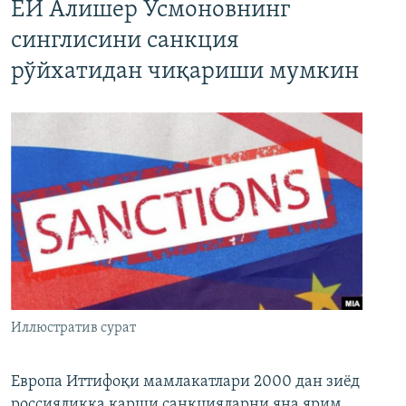
ЕИ Алишер Усмоновнинг
синглисини санкция
рўйхатидан чиқариши мумкин
Иллюстратив сурат
Европа Иттифоқи мамлакатлари 2000 дан зиёд
россияликка қарши санкцияларни яна ярим