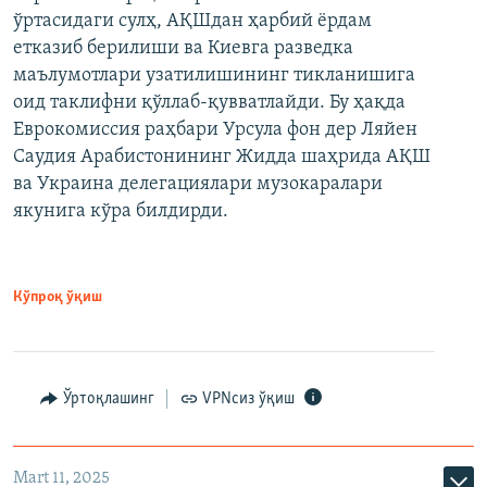
ўртасидаги сулҳ, АҚШдан ҳарбий ёрдам
етказиб берилиши ва Киевга разведка
маълумотлари узатилишининг тикланишига
оид таклифни қўллаб-қувватлайди. Бу ҳақда
Еврокомиссия раҳбари Урсула фон дер Ляйен
Саудия Арабистонининг Жидда шаҳрида АҚШ
ва Украина делегациялари музокаралари
якунига кўра билдирди.
Кўпроқ ўқиш
Ўртоқлашинг
VPNсиз ўқиш
Mart 11, 2025