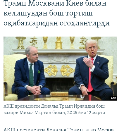
Трамп Москвани Киев билан
келишувдан бош тортиш
оқибатларидан огоҳлантирди
АҚШ президенти Дональд Трамп Ирландия бош
вазири Михол Мартин билан, 2025 йил 12 марти
АҚШ президенти Дональд Трамп, агар Москва