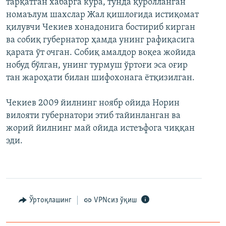
тарқатган хабарга кўра, тунда қуролланган
номаълум шахслар Жал қишлоғида истиқомат
қилувчи Чекиев хонадонига бостириб кирган
ва собиқ губернатор ҳамда унинг рафиқасига
қарата ўт очган. Собиқ амалдор воқеа жойида
нобуд бўлган, унинг турмуш ўртоғи эса оғир
тан жароҳати билан шифохонага ётқизилган.
Чекиев 2009 йилнинг ноябр ойида Норин
вилояти губернатори этиб тайинланган ва
жорий йилнинг май ойида истеъфога чиққан
эди.
Ўртоқлашинг
VPNсиз ўқиш