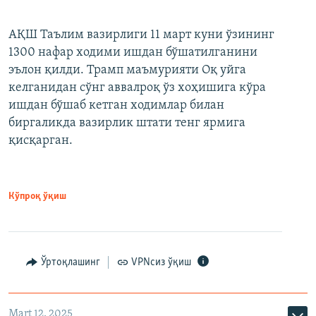
АҚШ Таълим вазирлиги 11 март куни ўзининг
1300 нафар ходими ишдан бўшатилганини
эълон қилди. Трамп маъмурияти Оқ уйга
келганидан сўнг аввалроқ ўз хоҳишига кўра
ишдан бўшаб кетган ходимлар билан
биргаликда вазирлик штати тенг ярмига
қисқарган.
Кўпроқ ўқиш
Ўртоқлашинг
VPNсиз ўқиш
Mart 12, 2025