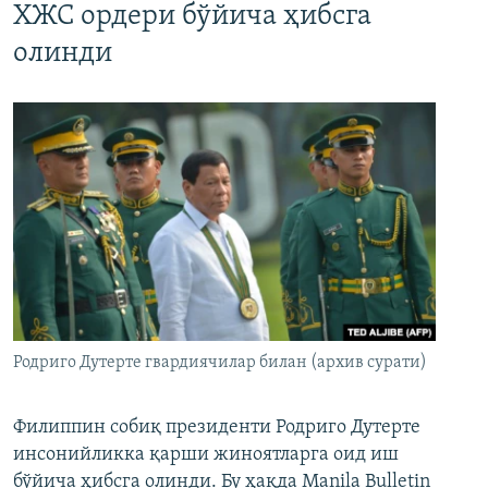
ХЖС ордери бўйича ҳибсга
олинди
Родриго Дутерте гвардиячилар билан (архив сурати)
Филиппин собиқ президенти Родриго Дутерте
инсонийликка қарши жиноятларга оид иш
бўйича ҳибсга олинди. Бу ҳақда Manila Bulletin