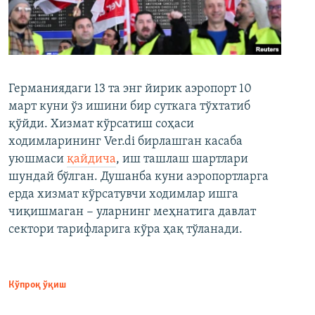
Германиядаги 13 та энг йирик аэропорт 10
март куни ўз ишини бир суткага тўхтатиб
қўйди. Хизмат кўрсатиш соҳаси
ходимларининг Ver.di бирлашган касаба
уюшмаси
қайдича
, иш ташлаш шартлари
шундай бўлган. Душанба куни аэропортларга
ерда хизмат кўрсатувчи ходимлар ишга
чиқишмаган − уларнинг меҳнатига давлат
сектори тарифларига кўра ҳақ тўланади.
Кўпроқ ўқиш