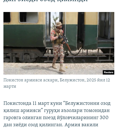
Покистон армияси аскари, Белужистон, 2025 йил 12
марти
Покистонда 11 март куни “Белужистонни озод
қилиш армияси” гуруҳи аъзолари томонидан
гаровга олинган поезд йўловчиларининг 300
дан зиёди озод қилинган. Армия вакили