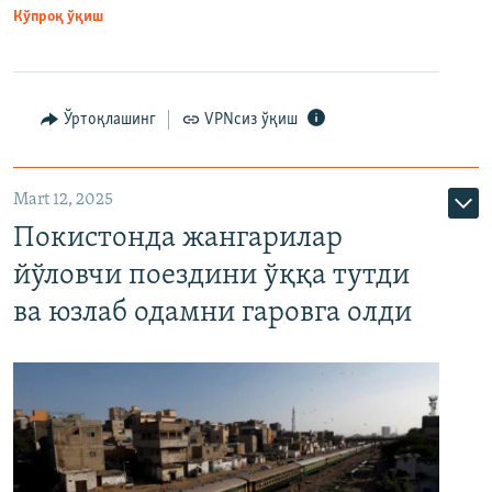
Кўпроқ ўқиш
Ўртоқлашинг
VPNсиз ўқиш
Mart 12, 2025
Покистонда жангарилар
йўловчи поездини ўққа тутди
ва юзлаб одамни гаровга олди