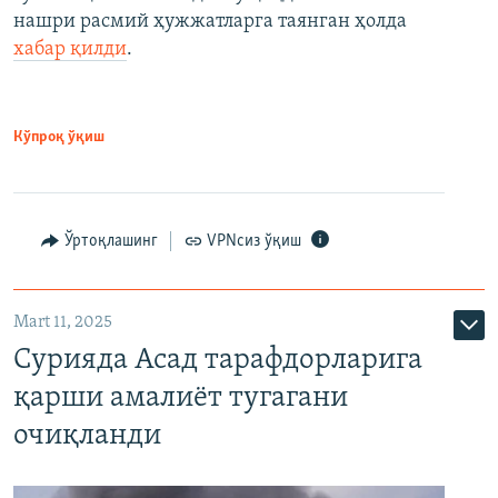
нашри расмий ҳужжатларга таянган ҳолда
хабар қилди
.
Кўпроқ ўқиш
Ўртоқлашинг
VPNсиз ўқиш
Mart 11, 2025
Сурияда Асад тарафдорларига
қарши амалиёт тугагани
очиқланди