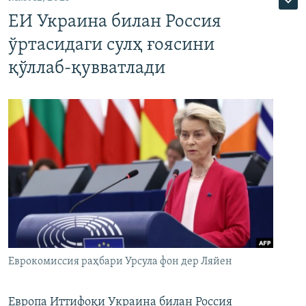
ЕИ Украина билан Россия
ўртасидаги сулҳ ғоясини
қўллаб-қувватлади
Еврокомиссия раҳбари Урсула фон дер Ляйен
Европа Иттифоқи Украина билан Россия