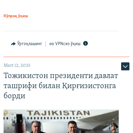
Кўпроқ ўқиш
Ўртоқлашинг
VPNсиз ўқиш
Mart 12, 2025
Тожикистон президенти давлат
ташрифи билан Қирғизистонга
борди