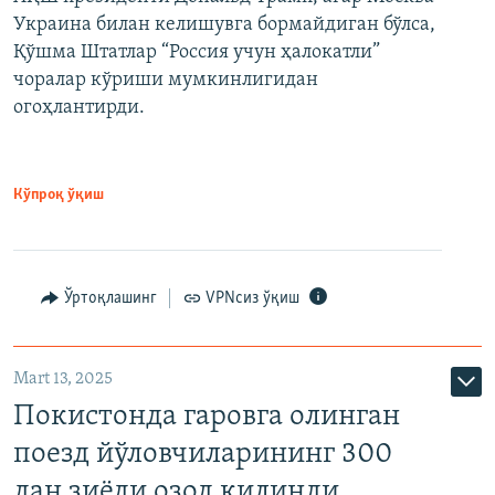
Украина билан келишувга бормайдиган бўлса,
Қўшма Штатлар “Россия учун ҳалокатли”
чоралар кўриши мумкинлигидан
огоҳлантирди.
Кўпроқ ўқиш
Ўртоқлашинг
VPNсиз ўқиш
Mart 13, 2025
Покистонда гаровга олинган
поезд йўловчиларининг 300
дан зиёди озод қилинди