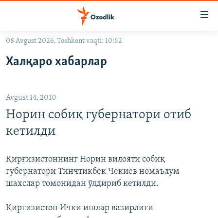
Линклар
Бош
мавзуларга
08 Avgust 2026, Toshkent vaqti: 10:52
ўтинг
OZODLIK SURISHTIRUVLARI
Асосий
Халқаро хабарлар
OZODVIDEO
навигацияга
ўтинг
OZODARXIV
Қидиришга
Avgust 14, 2010
ўтинг
На русском
Норин собиқ губернатори отиб
кетилди
ИЖТИМОИЙ ТАРМОҚЛАР
Қирғизистоннинг Норин вилояти собиқ
губернатори Тинчтикбек Чекиев номаълум
шахслар томонидан ўлдириб кетилди.
Озодлик бошқа тилларда
Қирғизистон Ички ишлар вазирлиги