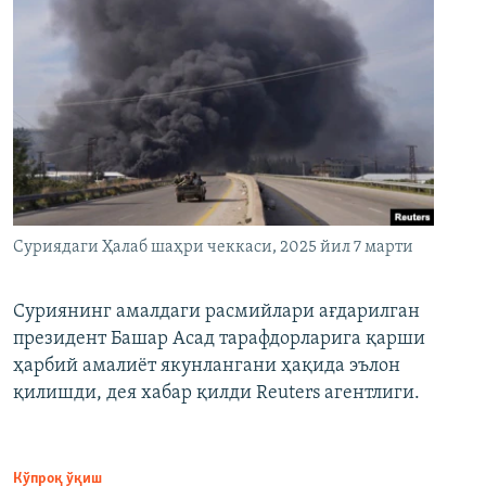
Суриядаги Ҳалаб шаҳри чеккаси, 2025 йил 7 марти
Суриянинг амалдаги расмийлари ағдарилган
президент Башар Асад тарафдорларига қарши
ҳарбий амалиёт якунлангани ҳақида эълон
қилишди, дея хабар қилди Reuters агентлиги.
Кўпроқ ўқиш