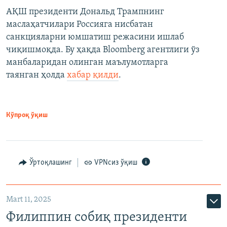
АҚШ президенти Дональд Трампнинг
маслаҳатчилари Россияга нисбатан
санкцияларни юмшатиш режасини ишлаб
чиқишмоқда. Бу ҳақда Bloomberg агентлиги ўз
манбаларидан олинган маълумотларга
таянган ҳолда
хабар қилди
.
Кўпроқ ўқиш
Ўртоқлашинг
VPNсиз ўқиш
Mart 11, 2025
Филиппин собиқ президенти