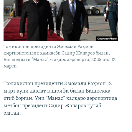
Тожикистон президенти Эмомали Раҳмон
қирғизистонлик ҳамкасби Садир Жапаров билан,
Бишкекдаги "Манас" халқаро аэропорти, 2025 йил 12
марти
Тожикистон президенти Эмомали Раҳмон 12
март куни давлат ташрифи билан Бишкекка
етиб борган. Уни “Манас” халқаро аэропортида
мезбон президент Садир Жапаров кутиб
олгган.