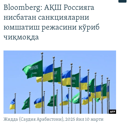
Bloomberg: АҚШ Россияга
нисбатан санкцияларни
юмшатиш режасини кўриб
чиқмоқда
Жидда (Саудия Арабистони), 2025 йил 10 марти