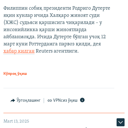
Филиппин собиқ президенти Родриго Дутерте
яқин кунлар ичида Халқаро жиноят суди
(ХЖС) судьяси қаршисига чиқарилади – у
инсонийликка қарши жиноятларда
айбланмоқда. Ичида Дутерте бўлган учоқ 12
март куни Роттердамга парвоз қилди, дея
хабар қилган
Reuters агентлиги.
Кўпроқ ўқиш
Ўртоқлашинг
VPNсиз ўқиш
Mart 13, 2025