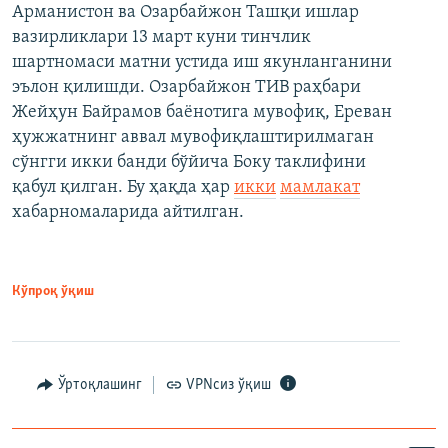
Арманистон ва Озарбайжон Ташқи ишлар
вазирликлари 13 март куни тинчлик
шартномаси матни устида иш якунланганини
эълон қилишди. Озарбайжон ТИВ раҳбари
Жейҳун Байрамов баёнотига мувофиқ, Ереван
ҳужжатнинг аввал мувофиқлаштирилмаган
сўнгги икки банди бўйича Боку таклифини
қабул қилган. Бу ҳақда ҳар
икки
мамлакат
хабарномаларида айтилган.
Кўпроқ ўқиш
Ўртоқлашинг
VPNсиз ўқиш