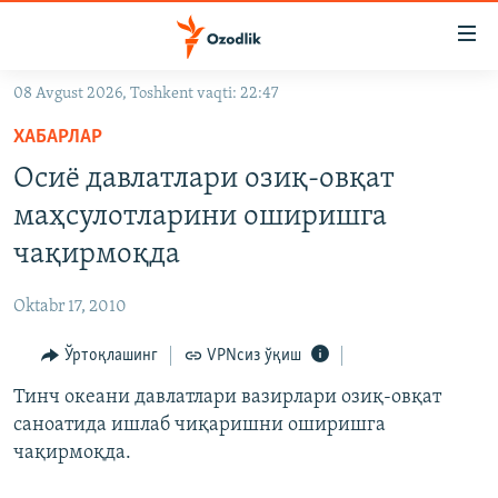
Линклар
Бош
мавзуларга
08 Avgust 2026, Toshkent vaqti: 22:47
ўтинг
OZODLIK SURISHTIRUVLARI
Асосий
ХАБАРЛАР
OZODVIDEO
навигацияга
Осиё давлатлари озиқ-овқат
ўтинг
OZODARXIV
маҳсулотларини оширишга
Қидиришга
ўтинг
чақирмоқда
На русском
Oktabr 17, 2010
ИЖТИМОИЙ ТАРМОҚЛАР
Ўртоқлашинг
VPNсиз ўқиш
Тинч океани давлатлари вазирлари озиқ-овқат
саноатида ишлаб чиқаришни оширишга
чақирмоқда.
Озодлик бошқа тилларда