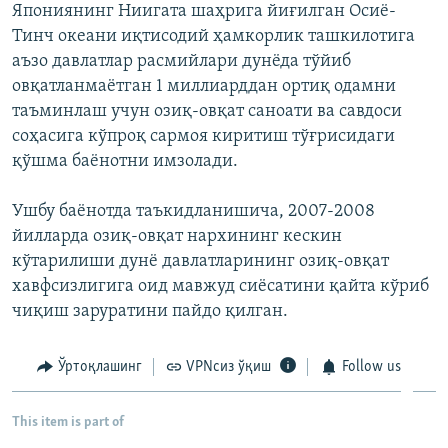
Япониянинг Ниигата шаҳрига йиғилган Осиё-
Тинч океани иқтисодий ҳамкорлик ташкилотига
аъзо давлатлар расмийлари дунёда тўйиб
овқатланмаётган 1 миллиарддан ортиқ одамни
таъминлаш учун озиқ-овқат саноати ва савдоси
соҳасига кўпроқ сармоя киритиш тўғрисидаги
қўшма баёнотни имзолади.
Ушбу баёнотда таъкидланишича, 2007-2008
йилларда озиқ-овқат нархининг кескин
кўтарилиши дунё давлатларининг озиқ-овқат
хавфсизлигига оид мавжуд сиёсатини қайта кўриб
чиқиш заруратини пайдо қилган.
Ўртоқлашинг
VPNсиз ўқиш
Follow us
This item is part of