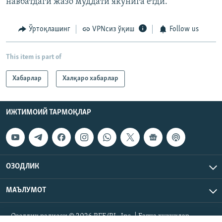
навбатдаги жазо муддати якунига етди.
Ўртоқлашинг
VPNсиз ўқиш
Follow us
This item is part of
Хабарлар
Халқаро хабарлар
ИЖТИМОИЙ ТАРМОҚЛАР
ОЗОДЛИК
МАЪЛУМОТ
Озодлик радиоси © 2026 RFE/RL, Inc. | Барча ҳуқуқлар