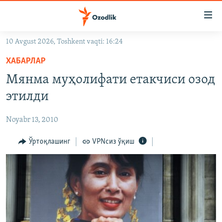
Линклар
Бош
мавзуларга
10 Avgust 2026, Toshkent vaqti: 16:24
ўтинг
OZODLIK SURISHTIRUVLARI
Асосий
ХАБАРЛАР
OZODVIDEO
навигацияга
Мянма муҳолифати етакчиси озод
ўтинг
OZODARXIV
этилди
Қидиришга
ўтинг
На русском
Noyabr 13, 2010
ИЖТИМОИЙ ТАРМОҚЛАР
Ўртоқлашинг
VPNсиз ўқиш
Озодлик бошқа тилларда