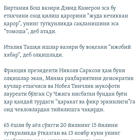
Биртания Бош вазири Дэвид Камерон эса бу
етакчини озод қилиш қарорини “жуда кечиккан
қарор”, унинг тутқунликда сақланишини эса
“томоша”, деб атади.
Италия Ташқи ишлар вазири бу воқеани “ижобий
хабар”, деб олқишлади.
Франция президенти Николя Саркози ҳам буни
олқишлар экан, Мянма раҳбариятини демократик
кучлар етакчиси ва Нобел Тинчлик мукофоти
лауреати бўлган Су Чжига нисбатан бундан буён
ҳар қандай турдаги “ҳаракат ва фикр эркинлиги”га
оид чекловлардан тийилишга чақирди.
65 ёшли бу аёл сўнгги 20 йилнинг 15 йилини
тутқунликда ўтказган ва 13 ноябр куни унинг