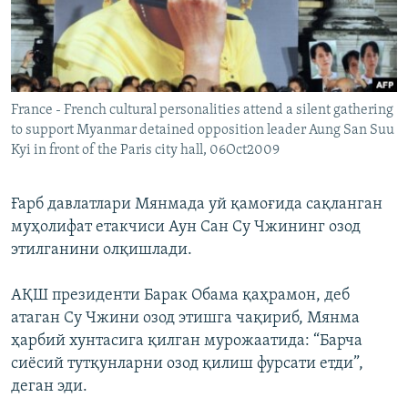
France - French cultural personalities attend a silent gathering
to support Myanmar detained opposition leader Aung San Suu
Kyi in front of the Paris city hall, 06Oct2009
Ғарб давлатлари Мянмада уй қамоғида сақланган
муҳолифат етакчиси Аун Сан Су Чжининг озод
этилганини олқишлади.
АҚШ президенти Барак Обама қаҳрамон, деб
атаган Су Чжини озод этишга чақириб, Мянма
ҳарбий хунтасига қилган мурожаатида: “Барча
сиёсий тутқунларни озод қилиш фурсати етди”,
деган эди.