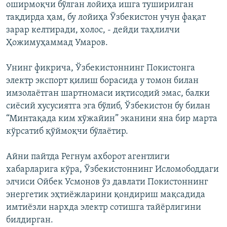
оширмоқчи бўлган лойиҳа ишга туширилган
тақдирда ҳам, бу лойиҳа Ўзбекистон учун фақат
зарар келтиради, холос, - дейди таҳлилчи
Ҳожимуҳаммад Умаров.
Унинг фикрича, Ўзбекистоннинг Покистонга
электр экспорт қилиш борасида у томон билан
имзолаётган шартномаси иқтисодий эмас, балки
сиёсий хусусиятга эга бўлиб, Ўзбекистон бу билан
“Минтақада ким хўжайин” эканини яна бир марта
кўрсатиб қўймоқчи бўлаётир.
Айни пайтда Регнум ахборот агентлиги
хабарларига кўра, Ўзбекистоннинг Исломободдаги
элчиси Ойбек Усмонов ўз давлати Покистоннинг
энергетик эҳтиёжларини қондириш мақсадида
имтиёзли нархда электр сотишга тайёрлигини
билдирган.