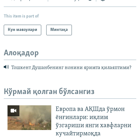
This item is part of
Кун мавзулари
Минтақа
Алоқадор
Тошкент Душанбенинг нонини яримта қилаяптими?
Кўрмай қолган бўлсангиз
Европа ва АҚШда ўрмон
ёнғинлари: иқлим
ўзгариши янги хавфларни
кучайтирмоқда