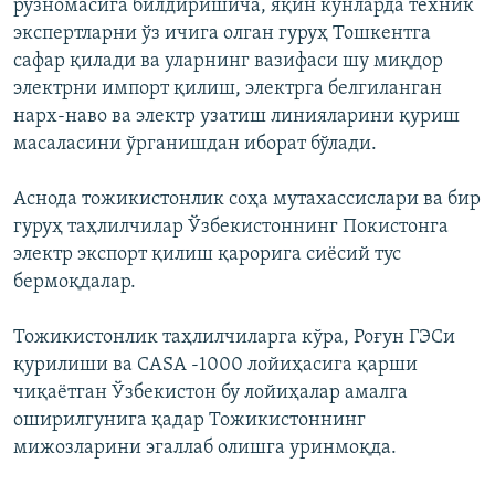
рўзномасига билдиришича, яқин кунларда техник
экспертларни ўз ичига олган гуруҳ Тошкентга
сафар қилади ва уларнинг вазифаси шу миқдор
электрни импорт қилиш, электрга белгиланган
нарх-наво ва электр узатиш линияларини қуриш
масаласини ўрганишдан иборат бўлади.
Аснода тожикистонлик соҳа мутахассислари ва бир
гуруҳ таҳлилчилар Ўзбекистоннинг Покистонга
электр экспорт қилиш қарорига сиёсий тус
бермоқдалар.
Тожикистонлик таҳлилчиларга кўра, Роғун ГЭСи
қурилиши ва СASA -1000 лойиҳасига қарши
чиқаётган Ўзбекистон бу лойиҳалар амалга
оширилгунига қадар Тожикистоннинг
мижозларини эгаллаб олишга уринмоқда.