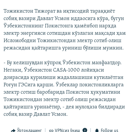
Тожикистон Тижорат ва иқтисодий тараққиёт
собиқ вазири Давлат Усмон иддаосига кўра, бугун
Ўзбекистоннинг Покистонга ҳамёнбоп нархда
электр энергияси сотишдан кўзлаган мақсади ҳам
Исломободни Тожикистондан электр сотиб олиш
режасидан қайтаришга уриниш бўлиши мумкин.
- Бу келишувдан кўпроқ Ўзбекистон манфаатдор.
Негаки, Ўзбекистон CASA-1000 лойиҳаси
доирасида қурилиши жадаллашиши кутилаётган
Роғун ГЭСига қарши. Ўзбеклар покистонликларга
электр сотиш баробарида Покистон ҳукуматини
Тожикистондан электр сотиб олиш режасидан
қайтаришга уринаётир, - дея мулоҳаза билдиради
собиқ вазир Давлат Усмон.
Ўртоқлашинг
VPNсиз ўқиш
Follow us