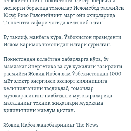
Ўзбекистоннинг Покистонга электр энергияси
экспорти борасида томонлар Исломобод расмийси
Юсуф Ризо Ғилонийнинг март ойи охирларида
Тошкентга сафари чоғида келишиб олган.
Бу таклиф, манбага кўра, Ўзбекистон президенти
Ислом Каримов томонидан илгари сурилган.
Покистондан келаётган хабарларга кўра, бу
мамлакат Энергетика ва сув хўжалиги вазирлиги
расмийси Жовид Иқбол ҳам Ўзбекистондан 1000
мВт электр энергияси экспорт қилинишига
келишилганини тасдиқлаб, томонлар
музокарасининг навбатдаги музокараларида
масаланинг техник жиҳатлари муҳокама
қилинишини маълум қилган.
Жовид Иқбол жанобларининг The News