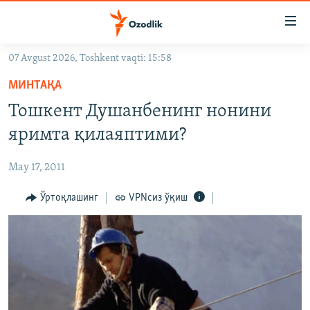
Линклар
Бош
мавзуларга
07 Avgust 2026, Toshkent vaqti: 15:58
ўтинг
OZODLIK SURISHTIRUVLARI
Асосий
МИНТАҚА
OZODVIDEO
навигацияга
Тошкент Душанбенинг нонини
ўтинг
OZODARXIV
яримта қилаяптими?
Қидиришга
ўтинг
На русском
May 17, 2011
ИЖТИМОИЙ ТАРМОҚЛАР
Ўртоқлашинг
VPNсиз ўқиш
Озодлик бошқа тилларда