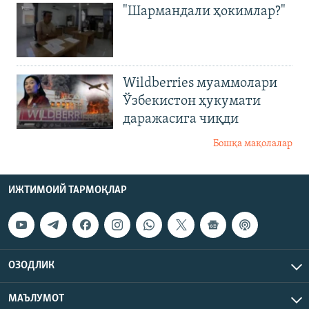
"Шармандали ҳокимлар?"
Wildberries муаммолари
Ўзбекистон ҳукумати
даражасига чиқди
Бошқа мақолалар
ИЖТИМОИЙ ТАРМОҚЛАР
ОЗОДЛИК
МАЪЛУМОТ