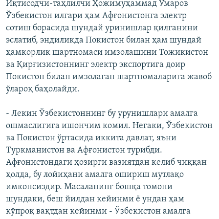
Иқтисодчи-таҳлилчи Ҳожимуҳаммад Умаров
Ўзбекистон илгари ҳам Афғонистонга электр
сотиш борасида шундай уринишлар қилганини
эслатиб, эндиликда Покистон билан ҳам шундай
ҳамкорлик шартномаси имзолашини Тожикистон
ва Қирғизистоннинг электр экспортига доир
Покистон билан имзолаган шартномаларига жавоб
ўлароқ баҳолайди.
- Лекин Ўзбекистоннинг бу урунишлари амалга
ошмаслигига ишончим комил. Негаки, Ўзбекистон
ва Покистон ўртасида иккита давлат, яъни
Туркманистон ва Афғонистон турибди.
Афғонистондаги ҳозирги вазиятдан келиб чиққан
ҳолда, бу лойиҳани амалга ошириш мутлақо
имконсиздир. Масаланинг бошқа томони
шундаки, беш йилдан кейинми ё ундан ҳам
кўпроқ вақтдан кейинми - Ўзбекистон амалга