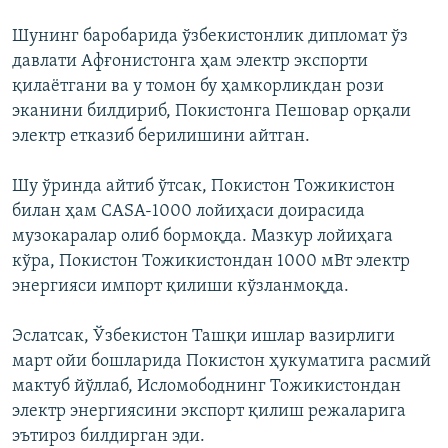
Шунинг баробарида ўзбекистонлик дипломат ўз
давлати Афғонистонга ҳам электр экспорти
қилаётгани ва у томон бу ҳамкорликдан рози
эканини билдириб, Покистонга Пешовар орқали
электр етказиб берилишини айтган.
Шу ўринда айтиб ўтсак, Покистон Тожикистон
билан ҳам CASA-1000 лойиҳаси доирасида
музокаралар олиб бормоқда. Мазкур лойиҳага
кўра, Покистон Тожикистондан 1000 мВт электр
энергияси импорт қилиши кўзланмоқда.
Эслатсак, Ўзбекистон Ташқи ишлар вазирлиги
март ойи бошларида Покистон ҳукуматига расмий
мактуб йўллаб, Исломободнинг Тожикистондан
электр энергиясини экспорт қилиш режаларига
эътироз билдирган эди.