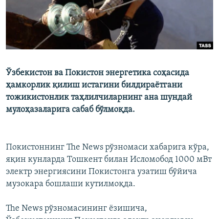
Ўзбекистон ва Покистон энергетика соҳасида
ҳамкорлик қилиш истагини билдираётгани
тожикистонлик таҳлилчиларнинг ана шундай
мулоҳазаларига сабаб бўлмоқда.
Покистоннинг The News рўзномаси хабарига кўра,
яқин кунларда Тошкент билан Исломобод 1000 мВт
электр энергиясини Покистонга узатиш бўйича
музокара бошлаши кутилмоқда.
The News рўзномасининг ёзишича,