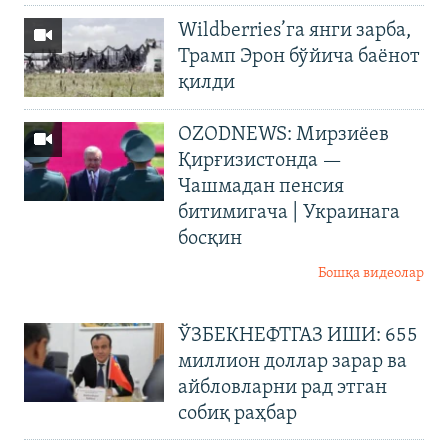
Wildberries’га янги зарба,
Трамп Эрон бўйича баёнот
қилди
OZODNEWS: Мирзиёев
Қирғизистонда —
Чашмадан пенсия
битимигача | Украинага
босқин
Бошқа видеолар
ЎЗБЕКНЕФТГАЗ ИШИ: 655
миллион доллар зарар ва
айбловларни рад этган
собиқ раҳбар