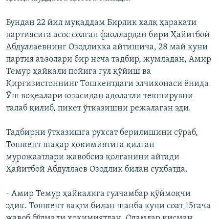
Бундан 22 йил муқаддам Бирлик халқ ҳаракати
партиясига асос солган фаоллардан бири Ҳайитбой
Абдуллаевнинг Озодликка айтишича, 28 май куни
партия аъзолари бир неча тадбир, жумладан, Амир
Темур ҳайкали пойига гул қўйиш ва
Қирғизистоннинг Тошкентдаги элчихонаси ёнида
Ўш воқеалари юзасидан адолатли текширувни
талаб қилиб, пикет ўтказишни режалаган эди.
Тадбирни ўтказишга рухсат берилишини сўраб,
Тошкент шаҳар ҳокимиятига қилган
мурожаатлари жавобсиз қолганини айтади
Ҳайитбой Абдуллаев Озодлик билан суҳбатда.
- Амир Темур ҳайкалига гулчамбар қўймоқчи
эдик. Тошкент вақти билан шанба куни соат 15гача
жавоб бўлмади ҳокимиятдан. Одамлар қисман