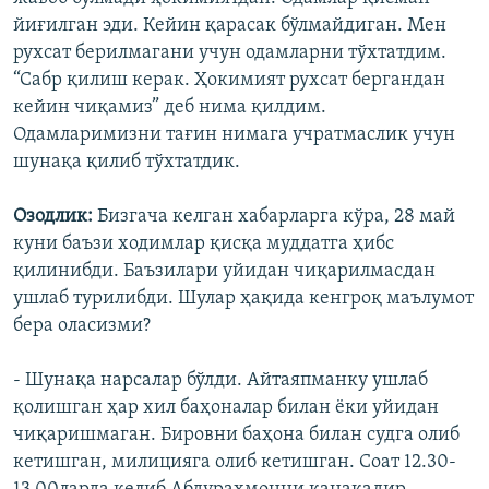
йиғилган эди. Кейин қарасак бўлмайдиган. Мен
рухсат берилмагани учун одамларни тўхтатдим.
“Сабр қилиш керак. Ҳокимият рухсат бергандан
кейин чиқамиз” деб нима қилдим.
Одамларимизни тағин нимага учратмаслик учун
шунақа қилиб тўхтатдик.
Озодлик:
Бизгача келган хабарларга кўра, 28 май
куни баъзи ходимлар қисқа муддатга ҳибс
қилинибди. Баъзилари уйидан чиқарилмасдан
ушлаб турилибди. Шулар ҳақида кенгроқ маълумот
бера оласизми?
- Шунақа нарсалар бўлди. Айтаяпманку ушлаб
қолишган ҳар хил баҳоналар билан ëки уйидан
чиқаришмаган. Бировни баҳона билан судга олиб
кетишган, милицияга олиб кетишган. Соат 12.30-