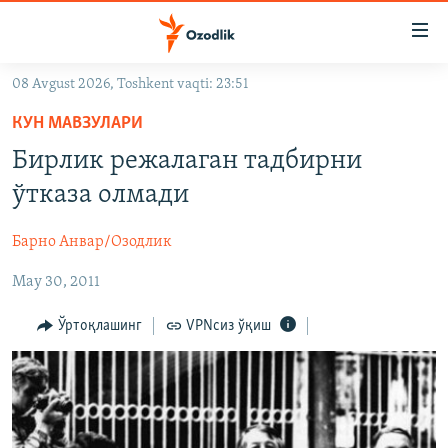
Линклар
Бош
мавзуларга
08 Avgust 2026, Toshkent vaqti: 23:51
ўтинг
OZODLIK SURISHTIRUVLARI
Асосий
КУН МАВЗУЛАРИ
OZODVIDEO
навигацияга
Бирлик режалаган тадбирни
ўтинг
OZODARXIV
ўтказа олмади
Қидиришга
ўтинг
На русском
Барно Анвар/Озодлик
May 30, 2011
ИЖТИМОИЙ ТАРМОҚЛАР
Ўртоқлашинг
VPNсиз ўқиш
Озодлик бошқа тилларда