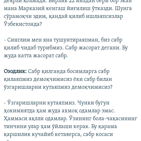
деярли қолмади. Бирлик 22 йилдан бери бор экан
мана Марказий кенгаш йиғилиш ўтказди. Шунга
сўрамоқчи эдим, қандай қилиб ишлаяпсизлар
Ўзбекистонда?
- Синглим мен яна тушунтираяпман, биз сабр
қилиб чидаб турибмиз. Сабр жасорат дегани. Бу
жуда катта жасорат сабр.
Озодлик:
Сабр қилганда босимларга сабр
қилаяпмиз демоқчимисиз ëки сабр билан
ўзгаришларни кутаяпмиз демоқчимисиз?
- Ўзгаришларни кутаяпмиз. Чунки бугун
ҳокимиятда ҳам жуда ахмоқ одамлар эмас.
Ҳаммаси ақлли одамлар. Ўзининг бола-чақасининг
тинчини улар ҳам ўйлаши керак. Бу қарама
қаршилик кучайиб кетаверса, сабр косаси