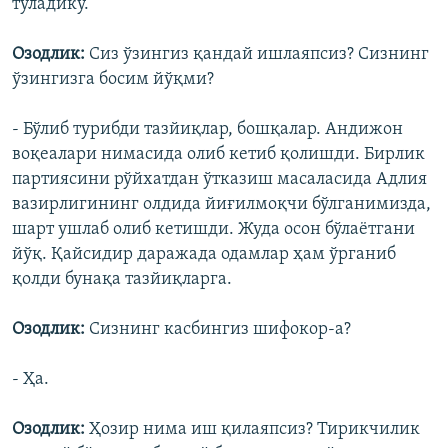
тўладику.
Озодлик:
Сиз ўзингиз қандай ишлаяпсиз? Сизнинг
ўзингизга босим йўқми?
- Бўлиб турибди тазйиқлар, бошқалар. Андижон
воқеалари нимасида олиб кетиб қолишди. Бирлик
партиясини рўйхатдан ўтказиш масаласида Адлия
вазирлигининг олдида йиғилмоқчи бўлганимизда,
шарт ушлаб олиб кетишди. Жуда осон бўлаëтгани
йўқ. Қайсидир даражада одамлар ҳам ўрганиб
қолди бунақа тазйиқларга.
Озодлик:
Сизнинг касбингиз шифокор-а?
- Ҳа.
Озодлик:
Ҳозир нима иш қилаяпсиз? Тирикчилик