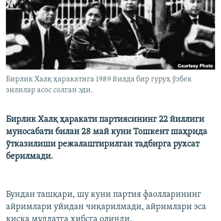
Бирлик Халқ ҳаракатига 1989 йилда бир гуруҳ ўзбек
зилилар асос солган эди.
Бирлик Халқ ҳаракати партиясининг 22 йиллиги
муносабати билан 28 май куни Тошкент шаҳрида
ўтказилиши режалаштирилган тадбирга рухсат
берилмади.
Бундан ташқари, шу куни партия фаолларининг
айримлари уйидан чиқарилмади, айримлари эса
қисқа муддатга ҳибсга олинди.