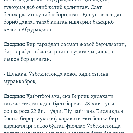
13.00ларда келиб Абдураҳмонни қанақадир
гувоҳсан деб олиб кетиб қолишган. Соат
бешлардами қўйиб юборишган. Қонун юзасидан
бориб давлат талаб қилган ишларни бажариб
келган Абдураҳмон.
Озодлик:
Бир тарафдан расман жавоб берилмаган,
бир тарафдан фаолларнинг кўчага чиқишига
имкон берилмаган.
- Шунақа. Ўзбекистонда аҳвол энди озгина
мураккаброқ.
Озодлик:
Ҳайитбой ака, сиз Бирлик ҳаракати
таъсис этилганидан буëн борсиз. 28 май куни
роппа роса 22 йил тўлди. Шу пайтгача Бирликдан
бошқа бирор мухолиф ҳаракати ëки бошқа бир
ҳаракатларга аъзо бўлган фаоллар Ўзбекистонда