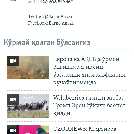
моб:+420 608 549 460
Twitter:@BarnoAnvar
Facebook: Barno Anvar
Кўрмай қолган бўлсангиз
Европа ва АҚШда ўрмон
ёнғинлари: иқлим
ўзгариши янги хавфларни
кучайтирмоқда
Wildberries’га янги зарба,
Трамп Эрон бўйича баёнот
қилди
OZODNEWS: Мирзиёев