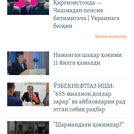
Қирғизистонда —
Чашмадан пенсия
битимигача | Украинага
босқин
Бошқа видеолар
Наманган шаҳар ҳокими
11 йилга қамалди
ЎЗБЕКНЕФТГАЗ ИШИ:
"655 миллион доллар
зарар" ва айбловларни рад
этган собиқ раҳбар
"Шармандали ҳокимлар?"