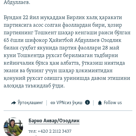
Абдуллаев.
Бундан 22 йил муқаддам Бирлик халқ ҳаракати
партиясига асос солган фаоллардан бири, ҳозир
партиянинг Тошкент шаҳар кенгаши раиси бўлган
65 ёшли шифокор Ҳайитбой Абдуллаев Озодлик
билан суҳбат якунида партия фаоллари 28 май
куни Тошкентда рухсат берилмаган тадбирни
кейинчалик бўлса ҳам албатта, ўтказиш ниятида
экани ва бунинг учун шаҳар ҳокимиятидан
қонуний рухсат олишга уринишда давом этишини
алоҳида таъкидлаб ўтди.
Ўртоқлашинг
VPNсиз ўқиш
Follow us
Барно Анвар/Озодлик
тел: +420 2 2112 3437