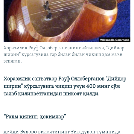
Хоразмлик Рауф Оллобергановнинг айтишича, "Дийдор
ширин" кўрсатувида тор билан билан чиқиш ҳам маън
этилган.
Хоразмлик санъаткор Рауф Оллоберганов "Дийдор
ширин" кўрсатувига чиқиш учун 400 минг сўм
талаб қилинаётганидан шикоят қилди.
“Раҳм қилинг, ҳокимлар”
дейди Бухоро вилоятининг Ғиждувон туманида