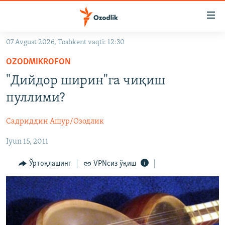
Линклар
Бош
мавзуларга
07 Avgust 2026, Toshkent vaqti: 12:30
ўтинг
OZODLIK SURISHTIRUVLARI
Асосий
OZODMIKROFON
OZODVIDEO
навигацияга
"Дийдор ширин"га чиқиш
ўтинг
OZODARXIV
пуллими?
Қидиришга
ўтинг
На русском
Садриддин Ашур/Озодлик
Iyun 15, 2011
ИЖТИМОИЙ ТАРМОҚЛАР
Ўртоқлашинг
VPNсиз ўқиш
Озодлик бошқа тилларда