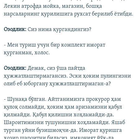
Лекин атрофда мойка, магазин, бошқа
нарсаларнинг қурилишига рухсат берилиб ëтибди.
Озодлик:
Сиз нима қургандингиз?
- Мен туриш учун бир комплект иморат
қурганман, холос.
Озодлик:
Демак, сиз ўша пайтда
ҳужжатлаштирмагансиз. Эски ҳоким пулингизни
олиб еб юборгану ҳужжатлаштирмаган-а?
- Шунақа бўлган. Айтганимизга прокурор ҳам
қулоқ солмайди, ҳоким ҳам аризамизни қабул
қилмайди. Қабул қилишни хоҳламайди-да.
Шароитимизни тушунишни хоҳламайди. Яшаб
турган уйни бузишмоқчи-да. Иморат қуришга
ҳозир шароитни биласиз, имконият йўқ-да.