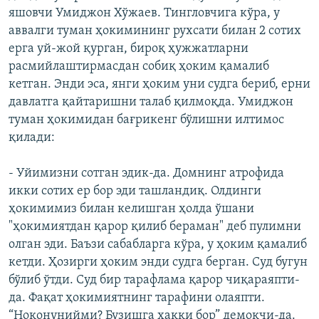
яшовчи Умиджон Хўжаев. Тингловчига кўра, у
аввалги туман ҳокимининг рухсати билан 2 сотих
ерга уй-жой қурган, бироқ ҳужжатларни
расмийлаштирмасдан собиқ ҳоким қамалиб
кетган. Энди эса, янги ҳоким уни судга бериб, ерни
давлатга қайтаришни талаб қилмоқда. Умиджон
туман ҳокимидан бағрикенг бўлишни илтимос
қилади:
- Уйимизни сотган эдик-да. Домнинг атрофида
икки сотих ер бор эди ташландиқ. Олдинги
ҳокимимиз билан келишган ҳолда ўшани
"ҳокимиятдан қарор қилиб бераман" деб пулимни
олган эди. Баъзи сабабларга кўра, у ҳоким қамалиб
кетди. Ҳозирги ҳоким энди судга берган. Суд бугун
бўлиб ўтди. Суд бир тарафлама қарор чиқараяпти-
да. Фақат ҳокимиятнинг тарафини олаяпти.
“Ноқонунийми? Бузишга ҳаққи бор” демоқчи-да.