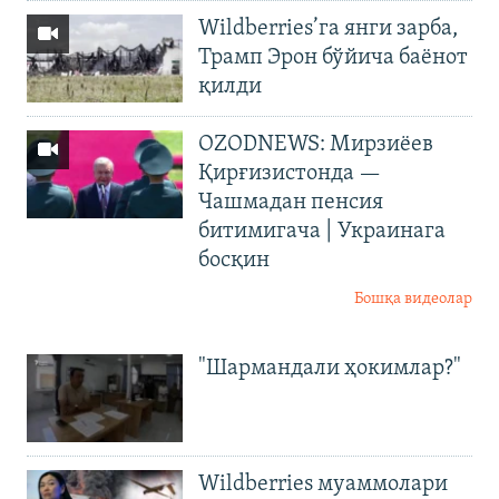
Wildberries’га янги зарба,
Трамп Эрон бўйича баёнот
қилди
OZODNEWS: Мирзиёев
Қирғизистонда —
Чашмадан пенсия
битимигача | Украинага
босқин
Бошқа видеолар
"Шармандали ҳокимлар?"
Wildberries муаммолари