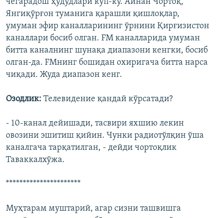
чегарадош ҳудудлари кўп-ку. Айнан Чортоқ,
Янгиқўрғон туманига қарашли қишлоқлар,
умуман эфир каналларининг ўрнини Қирғизистон
каналлари босиб олган. FM каналларида умуман
битта каналнинг шунақа диапазони кенгки, босиб
олган-да. FMнинг бошидан охиригача битта нарса
чиқади. Жуда диапазон кенг.
Озодлик:
Телевидение қандай кўрсатади?
- 10-канал дейишади, тасвири яхшию лекин
овозини эшитиш қийин. Чунки радиотўлқин ўша
каналгача тарқатилган, - дейди чортоқлик
Таваккалхўжа.
**********************
Муҳтарам муштарий, агар сизни ташвишга