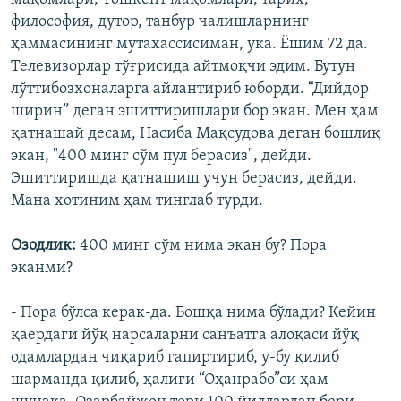
философия, дутор, танбур чалишларнинг
ҳаммасининг мутахассисиман, ука. Ëшим 72 да.
Телевизорлар тўғрисида айтмоқчи эдим. Бутун
лўттибозхоналарга айлантириб юборди. “Дийдор
ширин” деган эшиттиришлари бор экан. Мен ҳам
қатнашай десам, Насиба Мақсудова деган бошлиқ
экан, "400 минг сўм пул берасиз", дейди.
Эшиттиришда қатнашиш учун берасиз, дейди.
Мана хотиним ҳам тинглаб турди.
Озодлик:
400 минг сўм нима экан бу? Пора
эканми?
- Пора бўлса керак-да. Бошқа нима бўлади? Кейин
қаердаги йўқ нарсаларни санъатга алоқаси йўқ
одамлардан чиқариб гапиртириб, у-бу қилиб
шарманда қилиб, ҳалиги “Оҳанрабо”си ҳам