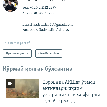
тел: +420 2 2112 2397
Skype: assadrskype
Email: sadriddin61@gmail.com
Facebook: Sadriddin Ashurov
This item is part of
Кун мавзулари
OzodMikrofon
Кўрмай қолган бўлсангиз
Европа ва АҚШда ўрмон
ёнғинлари: иқлим
ўзгариши янги хавфларни
кучайтирмоқда