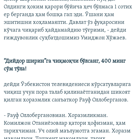
Олдинги ҳоким қарори бўйича ҳеч бўлмаса 1 сотих
ер берганда ҳам бошқа гап эди. Ўшани ҳам
эшитишни хоҳламаяпти. Давлат ўз фуқаросини
кўчага чиқариб ҳайдамайдию тўғрими, - дейди
ғиждувонлик суҳбатдошимиз Умиджон Хўжаев.
“Дийдор ширин”га чиқмоқчи бўлсанг, 400 минг
сўм тўла!
дейди Ўзбекистон телевидениеси кўрсатувларига
чиқиш учун пора талаб қилинаётганидан шикоят
қилган хоразмлик санъаткор Рауф Оллоберганов.
- Рауф Оллобергановман. Хоразмликман.
Комилжон Отаниëзовлар қатори ҳофизман, ҳам
тарихчиман. Уч олий маълумотга эгаман. Хоразм
мақомлари, Тошкент мақомлари, тарих,