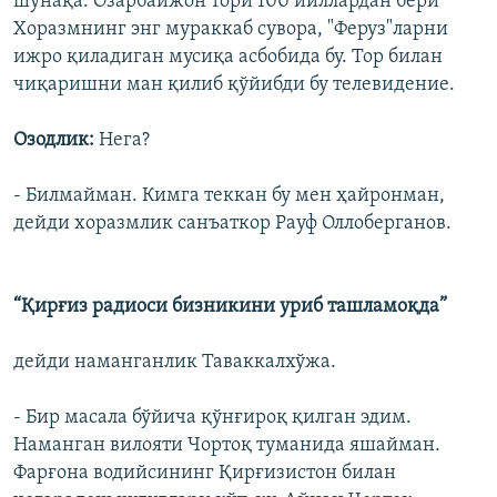
шунақа. Озарбайжон тори 100 йиллардан бери
Хоразмнинг энг мураккаб сувора, "Феруз"ларни
ижро қиладиган мусиқа асбобида бу. Тор билан
чиқаришни ман қилиб қўйибди бу телевидение.
Озодлик:
Нега?
- Билмайман. Кимга теккан бу мен ҳайронман,
дейди хоразмлик санъаткор Рауф Оллоберганов.
“Қирғиз радиоси бизникини уриб ташламоқда”
дейди наманганлик Таваккалхўжа.
- Бир масала бўйича қўнғироқ қилган эдим.
Наманган вилояти Чортоқ туманида яшайман.
Фарғона водийсининг Қирғизистон билан