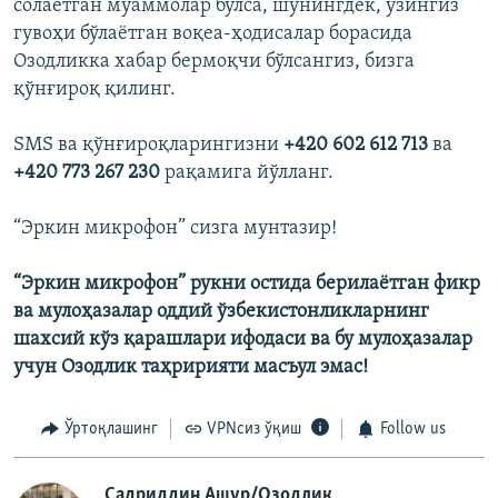
солаётган муаммолар бўлса, шунингдек, ўзингиз
гувоҳи бўлаётган воқеа-ҳодисалар борасида
Озодликка хабар бермоқчи бўлсангиз, бизга
қўнғироқ қилинг.
SMS ва қўнғироқларингизни
+420 602 612 713
ва
+420 773 267 230
рақамига йўлланг.
“Эркин микрофон” сизга мунтазир!
“Эркин микрофон” рукни остида берилаëтган фикр
ва мулоҳазалар оддий ўзбекистонликларнинг
шахсий кўз қарашлари ифодаси ва бу мулоҳазалар
учун Озодлик таҳририяти масъул эмас!
Ўртоқлашинг
VPNсиз ўқиш
Follow us
Садриддин Ашур/Озодлик