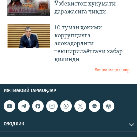
Ўзбекистон ҳукумати
даражасига чиқди
10 туман ҳокими
коррупцияга
алоқадорлиги
текширилаётгани хабар
қилинди
Бошқа мақолалар
ИЖТИМОИЙ ТАРМОҚЛАР
ОЗОДЛИК