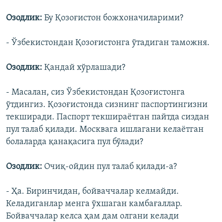
Озодлик:
Бу Қозоғистон божхоначиларими?
- Ўзбекистондан Қозоғистонга ўтадиган таможня.
Озодлик:
Қандай хўрлашади?
- Масалан, сиз Ўзбекистондан Қозоғистонга
ўтдингиз. Қозоғистонда сизнинг паспортингизни
текширади. Паспорт текшираëтган пайтда сиздан
пул талаб қилади. Москвага ишлагани келаëтган
болаларда қанақасига пул бўлади?
Озодлик:
Очиқ-ойдин пул талаб қилади-а?
- Ҳа. Биринчидан, бойваччалар келмайди.
Келадиганлар менга ўхшаган камбағаллар.
Бойваччалар келса ҳам дам олгани келади