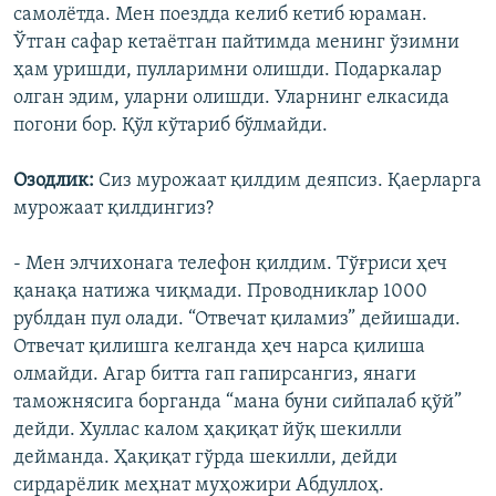
самолëтда. Мен поездда келиб кетиб юраман.
Ўтган сафар кетаëтган пайтимда менинг ўзимни
ҳам уришди, пулларимни олишди. Подаркалар
олган эдим, уларни олишди. Уларнинг елкасида
погони бор. Қўл кўтариб бўлмайди.
Озодлик:
Сиз мурожаат қилдим деяпсиз. Қаерларга
мурожаат қилдингиз?
- Мен элчихонага телефон қилдим. Тўғриси ҳеч
қанақа натижа чиқмади. Проводниклар 1000
рублдан пул олади. “Отвечат қиламиз” дейишади.
Отвечат қилишга келганда ҳеч нарса қилиша
олмайди. Агар битта гап гапирсангиз, янаги
таможнясига борганда “мана буни сийпалаб қўй”
дейди. Хуллас калом ҳақиқат йўқ шекилли
дейманда. Ҳақиқат гўрда шекилли, дейди
сирдарëлик меҳнат муҳожири Абдуллоҳ.