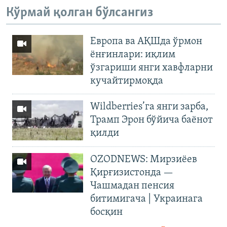
Кўрмай қолган бўлсангиз
Европа ва АҚШда ўрмон
ёнғинлари: иқлим
ўзгариши янги хавфларни
кучайтирмоқда
Wildberries’га янги зарба,
Трамп Эрон бўйича баёнот
қилди
OZODNEWS: Мирзиёев
Қирғизистонда —
Чашмадан пенсия
битимигача | Украинага
босқин