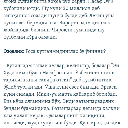
ягона бўлган битта воқеа рўй берди. Насаф ОФК
кубогини ютди. Шу куни 30 миллион деб
айюҳаннос солади шунча бўлди деб. Лекин ўша
куни свет бермади ака. Бирорта одам қишлоқ
жойларида бизнинг Чироқчи туманида шу
футболни кўра олмади.
Озодлик:
Роса кутганмидинглар бу ўйинни?
- Кутиш ҳам гапми аëллар, келинлар, болалар “Эй
Худо нима бўлса Насаф ютсин. Ўзбекистоннинг
тарихига янги саҳифа очсин” деб кутиб интиқ
бўлиб турган эди. Ўша куни свет ëнмади. Эртаси
куни ëнмади. Икки-уч марта қайтариб берибди.
Биз кўра олганимиз йўқ. Энди ватанпарварлик
бундай бўлмайдида. Ватанпарвар деганда халқни
ҳам ўйлаш керак. Одамларнинг қизиқиши,
иштиëқи, жуда хунук иш бўлди. Қўнғироқ қилдик.