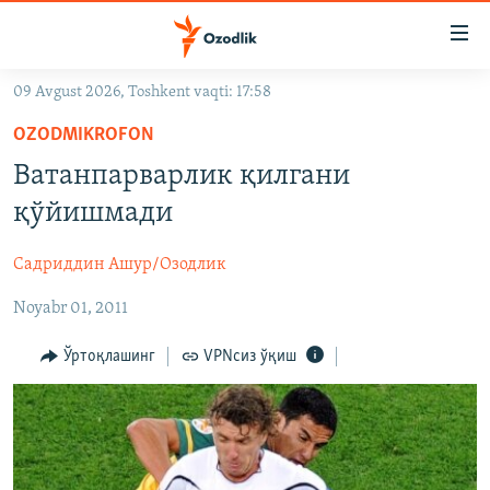
Линклар
Бош
мавзуларга
09 Avgust 2026, Toshkent vaqti: 17:58
ўтинг
OZODLIK SURISHTIRUVLARI
Асосий
OZODMIKROFON
OZODVIDEO
навигацияга
Ватанпарварлик қилгани
ўтинг
OZODARXIV
қўйишмади
Қидиришга
ўтинг
На русском
Садриддин Ашур/Озодлик
Noyabr 01, 2011
ИЖТИМОИЙ ТАРМОҚЛАР
Ўртоқлашинг
VPNсиз ўқиш
Озодлик бошқа тилларда