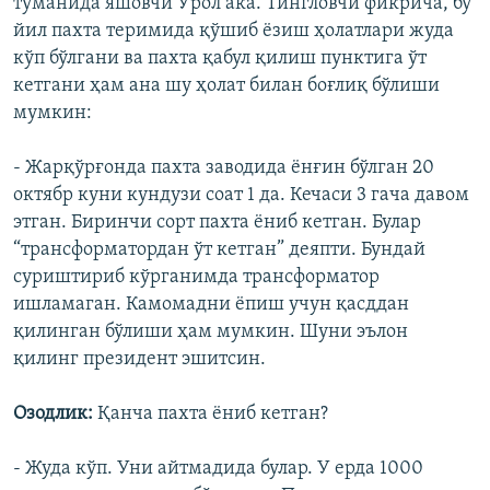
туманида яшовчи Ўрол ака. Тингловчи фикрича, бу
йил пахта теримида қўшиб ёзиш ҳолатлари жуда
кўп бўлгани ва пахта қабул қилиш пунктига ўт
кетгани ҳам ана шу ҳолат билан боғлиқ бўлиши
мумкин:
- Жарқўрғонда пахта заводида ëнғин бўлган 20
октябр куни кундузи соат 1 да. Кечаси 3 гача давом
этган. Биринчи сорт пахта ëниб кетган. Булар
“трансформатордан ўт кетган” деяпти. Бундай
суриштириб кўрганимда трансформатор
ишламаган. Камомадни ëпиш учун қасддан
қилинган бўлиши ҳам мумкин. Шуни эълон
қилинг президент эшитсин.
Озодлик:
Қанча пахта ëниб кетган?
- Жуда кўп. Уни айтмадида булар. У ерда 1000