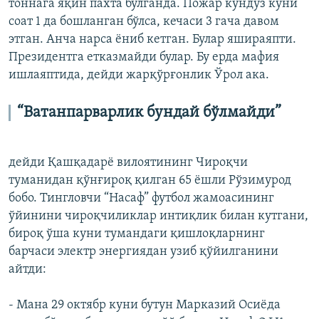
тоннага яқин пахта бўлганда. Пожар кундуз куни
соат 1 да бошланган бўлса, кечаси 3 гача давом
этган. Анча нарса ëниб кетган. Булар яшираяпти.
Президентга етказмайди булар. Бу ерда мафия
ишлаяптида, дейди жарқўрғонлик Ўрол ака.
“Ватанпарварлик бундай бўлмайди”
дейди Қашқадарё вилоятининг Чироқчи
туманидан қўнғироқ қилган 65 ёшли Рўзимурод
бобо. Тингловчи “Насаф” футбол жамоасининг
ўйинини чироқчиликлар интиқлик билан кутгани,
бироқ ўша куни тумандаги қишлоқларнинг
барчаси электр энергиядан узиб қўйилганини
айтди:
- Мана 29 октябр куни бутун Марказий Осиëда