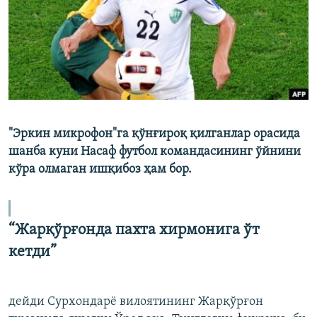
"Эркин микрофон"га қўнғироқ қилганлар орасида
шанба куни Насаф футбол командасининг ўйнини
кўра олмаган ишқибоз ҳам бор.
“Жарқўрғонда пахта хирмонига ўт
кетди”
дейди Сурхондарё вилоятининг Жарқўрғон