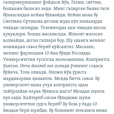
гапираверишнинг фойдаси йўқ. Газми, светми,
бошқами биласиз энди. Минг гапирган билан таги
бўлмагандан кейин бўлмайди. Кейин мана бу
Светлана Ортиқова дегани жуда кўп нималарда
чиқади сизларда. Телевизорда ҳам чиқади инсон
ҳуқуқлари, бошқа масаласида. Жиноят жазосиз
қолмайди, деган гаплари бор. Шу одамга менинг
номимдан савол бериб қўйсангиз. Масалан,
менинг фарзандим 10 йил бўлди Россияда.
Университетни тугатган экономикани. Контрактга
ўқиган. Неча йиллаб иш излади ўзининг соҳаси
бўйича. Топа олмади. Иложи йўқ ўрисга
мардикорлик қилаяпти. Менда битта савол. Бу
университет нима учун контрактга одам
тайëрлайди керак бўлмаса ишга? Мендан шунча
пул олди. Қайтариб олсам бўладими шуни
университетни судга бериб? Бу бола у ëқда 10
йилдан бери юрибди. Бу боланинг пенсияси нима