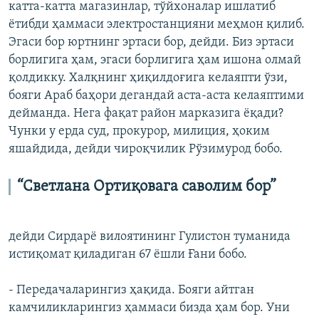
катта-катта магазинлар, тўйхоналар ишлатиб
ëтибди ҳаммаси электростанцияни меҳмон қилиб.
Эгаси бор юртнинг эртаси бор, дейди. Биз эртаси
борлигига ҳам, эгаси борлигига ҳам ишона олмай
қолдикку. Халқнинг ҳиқилдоғига келаяпти ўзи,
бояги Араб баҳори дегандай аста-аста келаяптими
дейманда. Нега фақат район марказига ëқади?
Чунки у ерда суд, прокурор, милиция, ҳоким
яшайдида, дейди чироқчилик Рўзимурод бобо.
“Светлана Ортиқовага саволим бор”
дейди Сирдарё вилоятининг Гулистон туманида
истиқомат қиладиган 67 ёшли Ғани бобо.
- Передачаларингиз ҳақида. Бояги айтган
камчиликларингиз ҳаммаси бизда ҳам бор. Уни