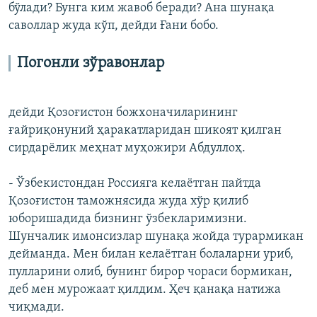
бўлади? Бунга ким жавоб беради? Ана шунақа
саволлар жуда кўп, дейди Ғани бобо.
Погонли зўравонлар
дейди Қозоғистон божхоначиларининг
ғайриқонуний ҳаракатларидан шикоят қилган
сирдарёлик меҳнат муҳожири Абдуллоҳ.
- Ўзбекистондан Россияга келаëтган пайтда
Қозоғистон таможнясида жуда хўр қилиб
юборишадида бизнинг ўзбекларимизни.
Шунчалик имонсизлар шунақа жойда турармикан
дейманда. Мен билан келаëтган болаларни уриб,
пулларини олиб, бунинг бирор чораси бормикан,
деб мен мурожаат қилдим. Ҳеч қанақа натижа
чиқмади.