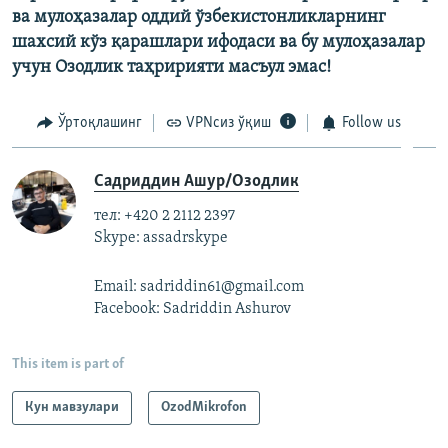
ва мулоҳазалар оддий ўзбекистонликларнинг
шахсий кўз қарашлари ифодаси ва бу мулоҳазалар
учун Озодлик таҳририяти масъул эмас!
Ўртоқлашинг
VPNсиз ўқиш
Follow us
Садриддин Ашур/Озодлик
тел: +420 2 2112 2397
Skype: assadrskype
Email: sadriddin61@gmail.com
Facebook: Sadriddin Ashurov
This item is part of
Кун мавзулари
OzodMikrofon