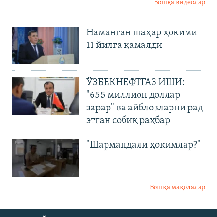
Бошқа видеолар
Наманган шаҳар ҳокими
11 йилга қамалди
ЎЗБЕКНЕФТГАЗ ИШИ:
"655 миллион доллар
зарар" ва айбловларни рад
этган собиқ раҳбар
"Шармандали ҳокимлар?"
Бошқа мақолалар