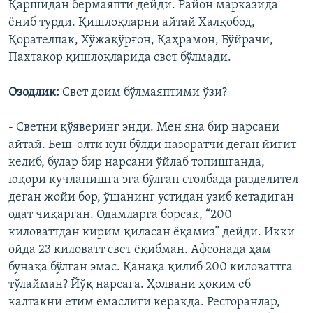
Қаршидан бермаяпти дейди. Район марказида
ëниб турди. Қишлоқларни айтай Халқобод,
Қорателпак, Хўжақўрғон, Қаҳрамон, Бўйрачи,
Пахтакор қишлоқларида свет бўлмади.
Озодлик:
Свет доим бўлмаяптими ўзи?
- Светни қўяверинг энди. Мен яна бир нарсани
айтай. Беш-олти кун бўлди назоратчи деган йигит
келиб, булар бир нарсани ўйлаб топишганда,
юқори кучланишга эга бўлган столбада разделител
деган жойи бор, ўшанинг устидан узиб кетадиган
одат чиқарган. Одамларга борсак, “200
киловаттдан кирим қиласан ëқамиз” дейди. Икки
ойда 23 киловатт свет ëқибман. Афсонада ҳам
бунақа бўлган эмас. Қанақа қилиб 200 киловаттга
тўлайман? Йўқ нарсага. Ҳолвани ҳоким еб
калтакни етим емаслиги керакда. Ресторанлар,