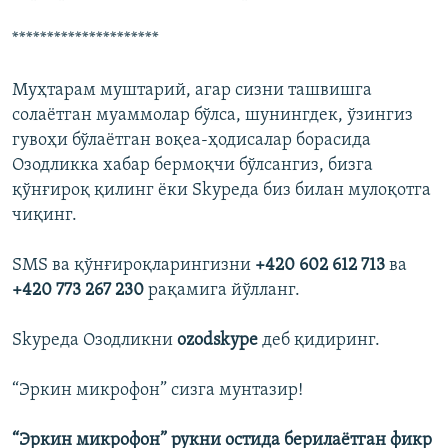
*********************
Муҳтарам муштарий, агар сизни ташвишга
солаётган муаммолар бўлса, шунингдек, ўзингиз
гувоҳи бўлаётган воқеа-ҳодисалар борасида
Озодликка хабар бермоқчи бўлсангиз, бизга
қўнғироқ қилинг ëки Skypeда биз билан мулоқотга
чиқинг.
SMS ва қўнғироқларингизни
+420 602 612 713
ва
+420 773 267 230
рақамига йўлланг.
Skypeда Озодликни
оzodskype
деб қидиринг.
“Эркин микрофон” сизга мунтазир!
“Эркин микрофон” рукни остида берилаëтган фикр