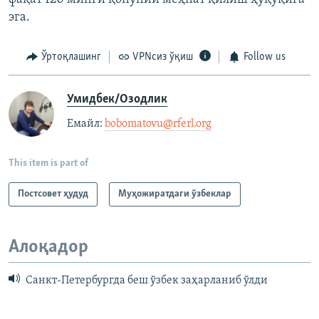
эга.
Ўртоқлашинг
VPNсиз ўқиш
Follow us
Умидбек/Озодлик
Емайл: ​
bobomatovu@rferl.org
​
This item is part of
Постсовет ҳудуд
Муҳожиратдаги ўзбеклар
Алоқадор
Санкт-Петербургда беш ўзбек заҳарланиб ўлди