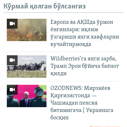
Кўрмай қолган бўлсангиз
Европа ва АҚШда ўрмон
ёнғинлари: иқлим
ўзгариши янги хавфларни
кучайтирмоқда
Wildberries’га янги зарба,
Трамп Эрон бўйича баёнот
қилди
OZODNEWS: Мирзиёев
Қирғизистонда —
Чашмадан пенсия
битимигача | Украинага
босқин