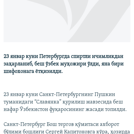
23 январ куни Петербургда спиртли ичимликдан
заҳарланиб, беш ўзбек муҳожири ўлди, яна бири
шифохонага ётқизилди.
23 январ куни Санкт-Петербургнинг Пушкин
туманидаги “Славянка” қурилиш мавзесида беш
нафар Ўзбекистон фуқаросининг жасади топилди.
Санкт-Петербург Бош тергов қўмитаси ахборот
бўлими бошлиғи Сергей Капитоновга кўра, ҳозирда