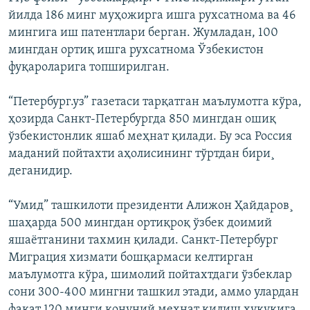
йилда 186 минг муҳожирга ишга рухсатнома ва 46
мингига иш патентлари берган. Жумладан, 100
мингдан ортиқ ишга рухсатнома Ўзбекистон
фуқароларига топширилган.
“Петербург.уз” газетаси тарқатган маълумотга кўра,
ҳозирда Санкт-Петербургда 850 мингдан ошиқ
ўзбекистонлик яшаб меҳнат қилади. Бу эса Россия
маданий пойтахти аҳолисининг тўртдан бири¸
деганидир.
“Умид” ташкилоти президенти Алижон Ҳайдаров¸
шаҳарда 500 мингдан ортиқроқ ўзбек доимий
яшаëтганини тахмин қилади. Санкт-Петербург
Миграция хизмати бошқармаси келтирган
маълумотга кўра, шимолий пойтахтдаги ўзбеклар
сони 300-400 мингни ташкил этади, аммо улардан
фақат 120 минги қонуний меҳнат қилиш ҳуқуқига