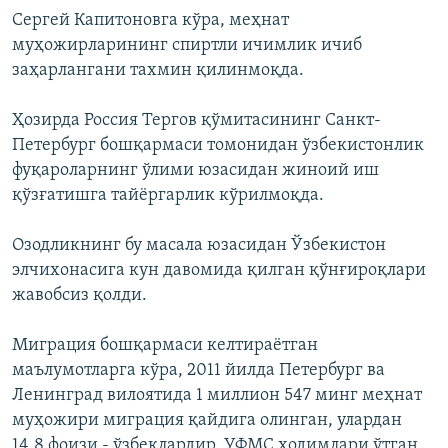
Сергей Капитоновга кўра, меҳнат
муҳожирларининг спиртли ичимлик ичиб
заҳарлангани тахмин қилинмоқда.
Ҳозирда Россия Тергов қўмитасининг Санкт-
Петербург бошқармаси томонидан ўзбекистонлик
фуқароларнинг ўлими юзасидан жиноий иш
қўзғатишга тайёргарлик кўрилмоқда.
Озодликнинг бу масала юзасидан Ўзбекистон
элчихонасига кун давомида қилган қўнғироқлари
жавобсиз қолди.
Миграция бошқармаси келтираётган
маълумотларга кўра, 2011 йилда Петербург ва
Ленинград вилоятида 1 миллион 547 минг меҳнат
муҳожири миграция қайдига олинган, улардан
14,8 фоизи - ўзбеклардир. УФМС ходимлари ўтган