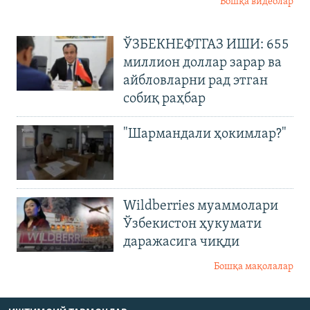
Бошқа видеолар
ЎЗБЕКНЕФТГАЗ ИШИ: 655
миллион доллар зарар ва
айбловларни рад этган
собиқ раҳбар
"Шармандали ҳокимлар?"
Wildberries муаммолари
Ўзбекистон ҳукумати
даражасига чиқди
Бошқа мақолалар