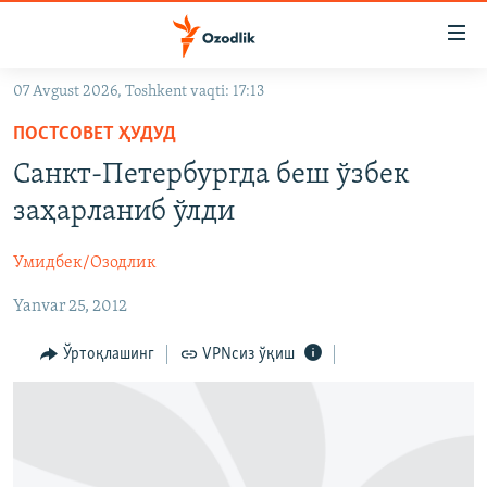
Линклар
Бош
мавзуларга
07 Avgust 2026, Toshkent vaqti: 17:13
ўтинг
OZODLIK SURISHTIRUVLARI
Асосий
ПОСТСОВЕТ ҲУДУД
OZODVIDEO
навигацияга
Санкт-Петербургда беш ўзбек
ўтинг
OZODARXIV
заҳарланиб ўлди
Қидиришга
ўтинг
На русском
Умидбек/Озодлик
Yanvar 25, 2012
ИЖТИМОИЙ ТАРМОҚЛАР
Ўртоқлашинг
VPNсиз ўқиш
Озодлик бошқа тилларда