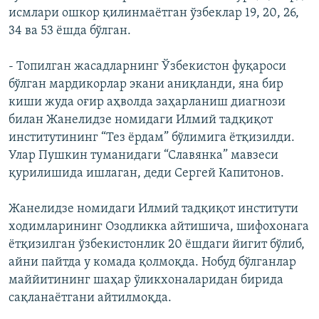
исмлари ошкор қилинмаётган ўзбеклар 19, 20, 26,
34 ва 53 ёшда бўлган.
- Топилган жасадларнинг Ўзбекистон фуқароси
бўлган мардикорлар экани аниқланди, яна бир
киши жуда оғир аҳволда заҳарланиш диагнози
билан Жанелидзе номидаги Илмий тадқиқот
институтининг “Тез ёрдам” бўлимига ётқизилди.
Улар Пушкин туманидаги “Славянка” мавзеси
қурилишида ишлаган, деди Сергей Капитонов.
Жанелидзе номидаги Илмий тадқиқот институти
ходимларининг Озодликка айтишича, шифохонага
ётқизилган ўзбекистонлик 20 ёшдаги йигит бўлиб,
айни пайтда у комада қолмоқда. Нобуд бўлганлар
маййитининг шаҳар ўликхоналаридан бирида
сақланаëтгани айтилмоқда.