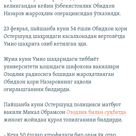
келингандан кейин ўзбекистонлик Обидхон
Назаров жарроҳлик операциясидан ўтказилди.
23 феврал, пайшанба куни 54 ёшли Обидхон қори
Остершунд шаҳридаги касалхонадан вертолётда
Умио шаҳрига олиб кетилган эди.
Жума куни Умио шаҳаридаги тиббиёт
университети қошидаги шифохона вакиллари
Озодлик радиосига бошидан жароҳатланган
Обидхон қори Назаровнинг аҳволи
оғирлашганини билдирди.
Пайшанба куни Остершунд полицияси матбуот
вакили Микал Обрамсон
Озодлик билан суҳбатда
жиноят жойидан қурол топилганини билдирди.
- Кеча 50 ёшлар атрофидаги бир одам ўқ отар