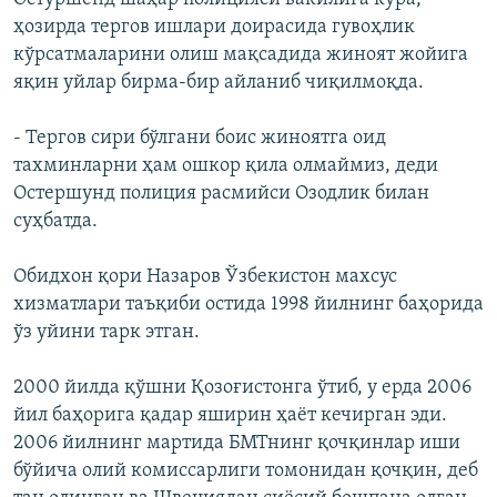
ҳозирда тергов ишлари доирасида гувоҳлик
кўрсатмаларини олиш мақсадида жиноят жойига
яқин уйлар бирма-бир айланиб чиқилмоқда.
- Тергов сири бўлгани боис жиноятга оид
тахминларни ҳам ошкор қила олмаймиз, деди
Остершунд полиция расмийси Озодлик билан
суҳбатда.
Обидхон қори Назаров Ўзбекистон махсус
хизматлари таъқиби остида 1998 йилнинг баҳорида
ўз уйини тарк этган.
2000 йилда қўшни Қозоғистонга ўтиб, у ерда 2006
йил баҳорига қадар яширин ҳаёт кечирган эди.
2006 йилнинг мартида БМТнинг қочқинлар иши
бўйича олий комиссарлиги томонидан қочқин, деб