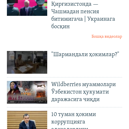
Қирғизистонда —
Чашмадан пенсия
битимигача | Украинага
босқин
Бошқа видеолар
"Шармандали ҳокимлар?"
Wildberries муаммолари
Ўзбекистон ҳукумати
даражасига чиқди
10 туман ҳокими
коррупцияга