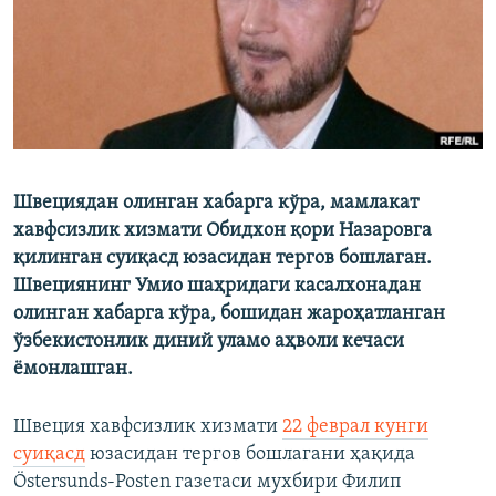
Швециядан олинган хабарга кўра, мамлакат
хавфсизлик хизмати Обидхон қори Назаровга
қилинган суиқасд юзасидан тергов бошлаган.
Швециянинг Умио шаҳридаги касалхонадан
олинган хабарга кўра, бошидан жароҳатланган
ўзбекистонлик диний уламо аҳволи кечаси
ёмонлашган.
Швеция хавфсизлик хизмати
22 феврал кунги
суиқасд
юзасидан тергов бошлагани ҳақида
Östersunds-Posten газетаси мухбири Филип