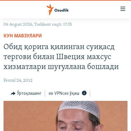
Линклар
Бош
мавзуларга
06 Avgust 2026, Toshkent vaqti: 17:35
ўтинг
OZODLIK SURISHTIRUVLARI
Асосий
КУН МАВЗУЛАРИ
OZODVIDEO
навигацияга
Обид қорига қилинган суиқасд
ўтинг
OZODARXIV
тергови билан Швеция махсус
Қидиришга
ўтинг
хизматлари шуғуллана бошлади
На русском
Fevral 24, 2012
ИЖТИМОИЙ ТАРМОҚЛАР
Ўртоқлашинг
VPNсиз ўқиш
Озодлик бошқа тилларда