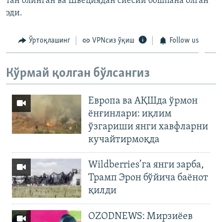
тан олинган ва Швециядан сиёсий бошпана олган
эди.
Ўртоқлашинг
VPNсиз ўқиш
Follow us
Кўрмай қолган бўлсангиз
Европа ва АҚШда ўрмон
ёнғинлари: иқлим
ўзгариши янги хавфларни
кучайтирмоқда
Wildberries’га янги зарба,
Трамп Эрон бўйича баёнот
қилди
OZODNEWS: Мирзиёев