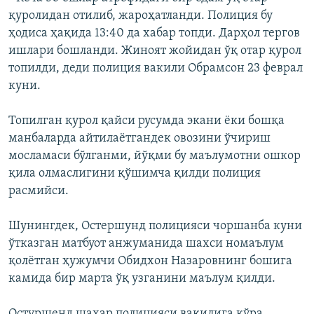
қуролидан отилиб, жароҳатланди. Полиция бу
ҳодиса ҳақида 13:40 да хабар топди. Дарҳол тергов
ишлари бошланди. Жиноят жойидан ўқ отар қурол
топилди, деди полиция вакили Обрамсон 23 феврал
куни.
Топилган қурол қайси русумда экани ёки бошқа
манбаларда айтилаётгандек овозини ўчириш
мосламаси бўлганми, йўқми бу маълумотни ошкор
қила олмаслигини қўшимча қилди полиция
расмийси.
Шунингдек, Остершунд полицияси чоршанба куни
ўтказган матбуот анжуманида шахси номаълум
қолётган ҳужумчи Обидхон Назаровнинг бошига
камида бир марта ўқ узганини маълум қилди.
Остуршенд шаҳар полицияси вакилига кўра,