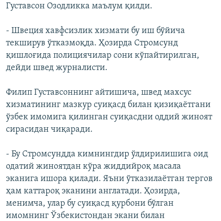
Густавсон Озодликка маълум қилди.
- Швеция хавфсизлик хизмати бу иш бўйича
текширув ўтказмоқда. Ҳозирда Стромсунд
қишлоғида полициячилар сони кўпайтирилган,
дейди швед журналисти.
Филип Густавсоннинг айтишича, швед махсус
хизматининг мазкур суиқасд билан қизиқаётгани
ўзбек имомига қилинган суиқасдни оддий жиноят
сирасидан чиқаради.
- Бу Стромсундда кимнингдир ўлдирилишига оид
одатий жиноятдан кўра жиддийроқ масала
эканига ишора қилади. Яъни ўтказилаётган тергов
ҳам каттароқ эканини англатади. Ҳозирда,
менимча, улар бу суиқасд қурбони бўлган
имомнинг Ўзбекистондан экани билан