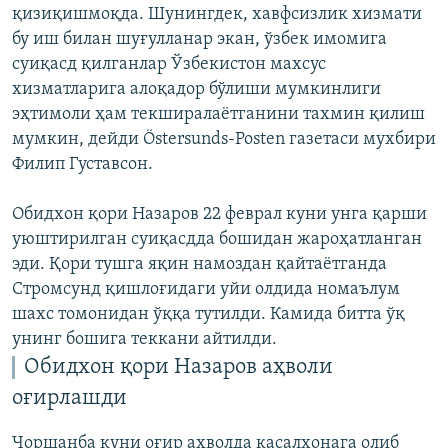
қизиқишмоқда. Шунингдек, хавфсизлик хизмати
бу иш билан шуғулланар экан, ўзбек имомига
суиқасд қилганлар Ўзбекистон махсус
хизматларига алоқадор бўлиши мумкинлиги
эҳтимоли ҳам текширалаётганини тахмин қилиш
мумкин, дейди Östersunds-Posten газетаси мухбири
Филип Густавсон.
Обидхон қори Назаров 22 феврал куни унга қарши
уюштирилган суиқасдда бошидан жароҳатланган
эди. Қори тушга яқин намоздан қайтаётганда
Стромсунд қишлоғидаги уйи олдида номаълум
шахс томонидан ўққа тутилди. Камида битта ўқ
унинг бошига теккани айтилди.
Обидхон қори Назаров аҳволи
оғирлашди
Чоршанба куни оғир аҳволда касалхонага олиб