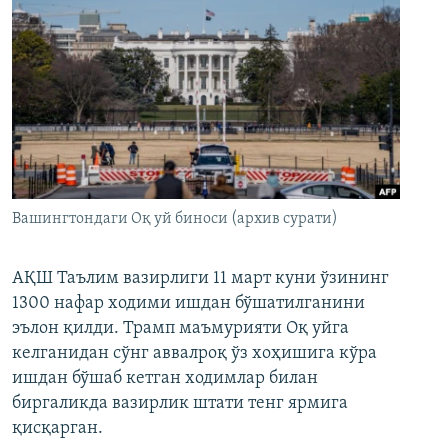
Вашингтондаги Оқ уй биноси (архив сурати)
АҚШ Таълим вазирлиги 11 март куни ўзининг
1300 нафар ходими ишдан бўшатилганини
эълон қилди. Трамп маъмурияти Оқ уйга
келганидан сўнг аввалроқ ўз хоҳишига кўра
ишдан бўшаб кетган ходимлар билан
биргаликда вазирлик штати тенг ярмига
қисқарган.