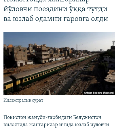
йўловчи поездини ўққа тутди
ва юзлаб одамни гаровга олди
Иллюстратив сурат
Покистон жануби-ғарбидаги Белужистон
вилоятида жангарилар ичида юзлаб йўловчи