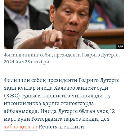
Филиппиннинг собиқ президенти Родриго Дутерте,
2024 йил 28 октябри
Филиппин собиқ президенти Родриго Дутерте
яқин кунлар ичида Халқаро жиноят суди
(ХЖС) судьяси қаршисига чиқарилади – у
инсонийликка қарши жиноятларда
айбланмоқда. Ичида Дутерте бўлган учоқ 12
март куни Роттердамга парвоз қилди, дея
хабар қилган
Reuters агентлиги.