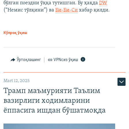
бўлган поездни ўққа тутишган. Бу ҳақда
DW
(“Немис тўлқини”) ва
Би-Би-Си
хабар қилди.
Кўпроқ ўқиш
Ўртоқлашинг
VPNсиз ўқиш
Mart 12, 2025
Трамп маъмурияти Таълим
вазирлиги ходимларини
ёппасига ишдан бўшатмоқда