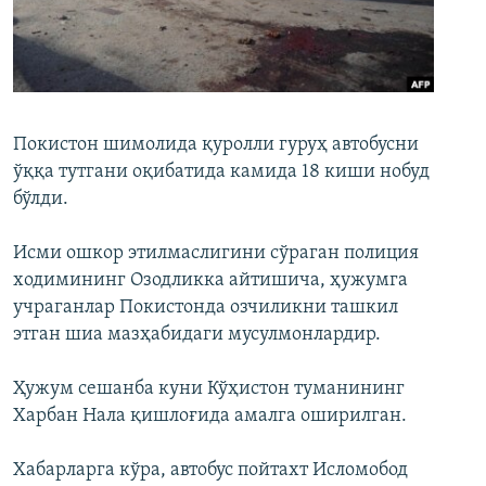
Покистон шимолида қуролли гуруҳ автобусни
ўққа тутгани оқибатида камида 18 киши нобуд
бўлди.
Исми ошкор этилмаслигини сўраган полиция
ходимининг Озодликка айтишича, ҳужумга
учраганлар Покистонда озчиликни ташкил
этган шиа мазҳабидаги мусулмонлардир.
Ҳужум сешанба куни Кўҳистон туманининг
Харбан Нала қишлоғида амалга оширилган.
Хабарларга кўра, автобус пойтахт Исломобод