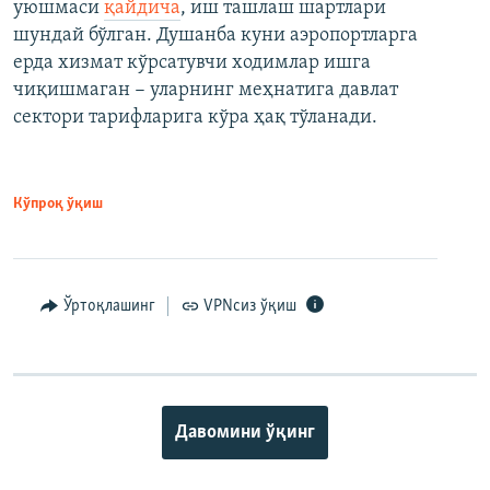
уюшмаси
қайдича
, иш ташлаш шартлари
шундай бўлган. Душанба куни аэропортларга
ерда хизмат кўрсатувчи ходимлар ишга
чиқишмаган − уларнинг меҳнатига давлат
сектори тарифларига кўра ҳақ тўланади.
Кўпроқ ўқиш
Ўртоқлашинг
VPNсиз ўқиш
Давомини ўқинг