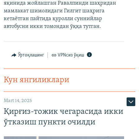
яқинида жойлашган Равалпинди шаҳридан
мамлакат шимолидаги Гилгит шаҳрига
кетаётган пайтида қуролли суннийлар
автобусни икки томондан ўққа тутган.
Ўртоқлашинг
VPNсиз ўқиш
Кун янгиликлари
Mart 14, 2025
Қирғиз-тожик чегарасида икки
ўтказиш пункти очилди