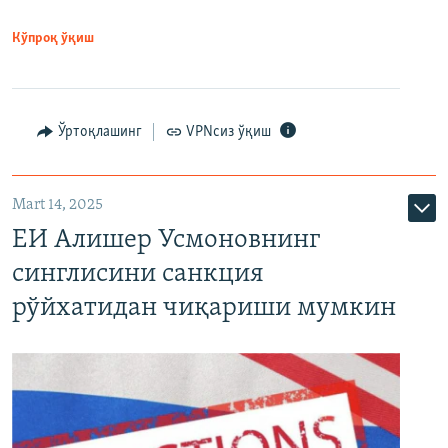
Кўпроқ ўқиш
Ўртоқлашинг
VPNсиз ўқиш
Mart 14, 2025
ЕИ Алишер Усмоновнинг
синглисини санкция
рўйхатидан чиқариши мумкин