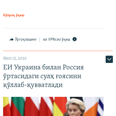
Кўпроқ ўқиш
Ўртоқлашинг
VPNсиз ўқиш
Mart 12, 2025
ЕИ Украина билан Россия
ўртасидаги сулҳ ғоясини
қўллаб-қувватлади