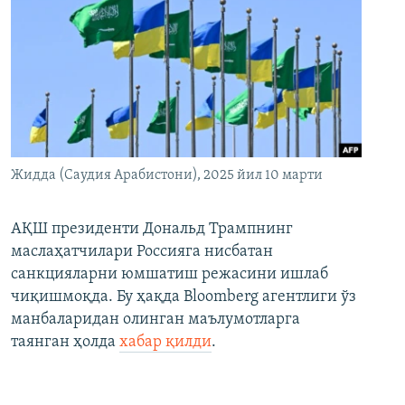
Жидда (Саудия Арабистони), 2025 йил 10 марти
АҚШ президенти Дональд Трампнинг
маслаҳатчилари Россияга нисбатан
санкцияларни юмшатиш режасини ишлаб
чиқишмоқда. Бу ҳақда Bloomberg агентлиги ўз
манбаларидан олинган маълумотларга
таянган ҳолда
хабар қилди
.