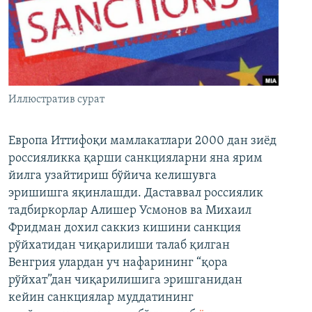
Иллюстратив сурат
Европа Иттифоқи мамлакатлари 2000 дан зиёд
россияликка қарши санкцияларни яна ярим
йилга узайтириш бўйича келишувга
эришишга яқинлашди. Даставвал россиялик
тадбиркорлар Алишер Усмонов ва Михаил
Фридман дохил саккиз кишини санкция
рўйхатидан чиқарилиши талаб қилган
Венгрия улардан уч нафарининг “қора
рўйхат”дан чиқарилишига эришганидан
кейин санкциялар муддатининг