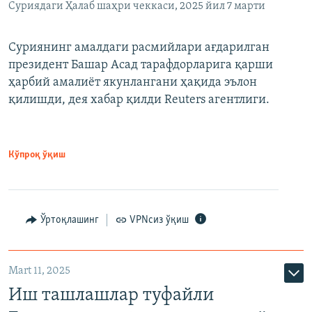
Суриядаги Ҳалаб шаҳри чеккаси, 2025 йил 7 марти
Суриянинг амалдаги расмийлари ағдарилган
президент Башар Асад тарафдорларига қарши
ҳарбий амалиёт якунлангани ҳақида эълон
қилишди, дея хабар қилди Reuters агентлиги.
Кўпроқ ўқиш
Ўртоқлашинг
VPNсиз ўқиш
Mart 11, 2025
Иш ташлашлар туфайли