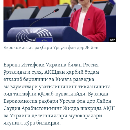
Еврокомиссия раҳбари Урсула фон дер Ляйен
Европа Иттифоқи Украина билан Россия
ўртасидаги сулҳ, АҚШдан ҳарбий ёрдам
етказиб берилиши ва Киевга разведка
маълумотлари узатилишининг тикланишига
оид таклифни қўллаб-қувватлайди. Бу ҳақда
Еврокомиссия раҳбари Урсула фон дер Ляйен
Саудия Арабистонининг Жидда шаҳрида АҚШ
ва Украина делегациялари музокаралари
якунига кўра билдирди.