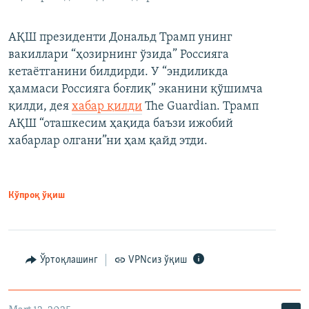
АҚШ президенти Дональд Трамп унинг
вакиллари “ҳозирнинг ўзида” Россияга
кетаётганини билдирди. У “эндиликда
ҳаммаси Россияга боғлиқ” эканини қўшимча
қилди, дея
хабар қилди
The Guardian. Трамп
АҚШ “оташкесим ҳақида баъзи ижобий
хабарлар олгани”ни ҳам қайд этди.
Кўпроқ ўқиш
Ўртоқлашинг
VPNсиз ўқиш