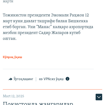
марти
Тожикистон президенти Эмомали Раҳмон 12
март куни давлат ташрифи билан Бишкекка
етиб борган. Уни “Манас” халқаро аэропортида
мезбон президент Садир Жапаров кутиб
олгган.
Кўпроқ ўқиш
Ўртоқлашинг
VPNсиз ўқиш
Mart 12, 2025
Покистонда жангарилар