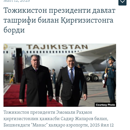
Mart 12, 2025
Тожикистон президенти давлат
ташрифи билан Қирғизистонга
борди
Тожикистон президенти Эмомали Раҳмон
қирғизистонлик ҳамкасби Садир Жапаров билан,
Бишкекдаги "Манас" халқаро аэропорти, 2025 йил 12