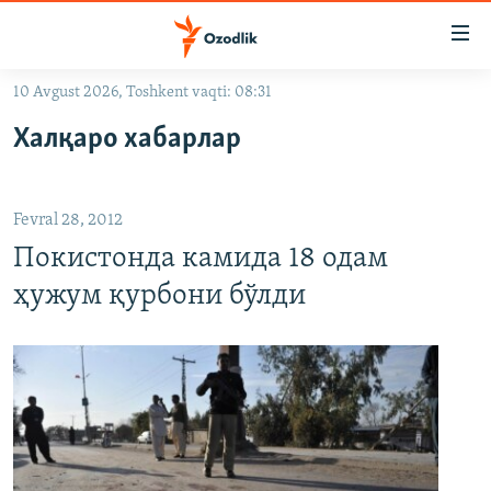
Линклар
Бош
мавзуларга
10 Avgust 2026, Toshkent vaqti: 08:31
ўтинг
OZODLIK SURISHTIRUVLARI
Асосий
Халқаро хабарлар
OZODVIDEO
навигацияга
ўтинг
OZODARXIV
Қидиришга
Fevral 28, 2012
ўтинг
На русском
Покистонда камида 18 одам
ҳужум қурбони бўлди
ИЖТИМОИЙ ТАРМОҚЛАР
Озодлик бошқа тилларда