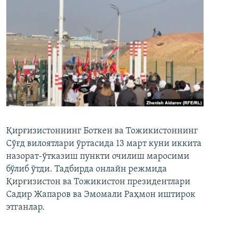
Қирғизистоннинг Боткен ва Тожикистоннинг
Сўғд вилоятлари ўртасида 13 март куни иккита
назорат-ўтказиш пункти очилиш маросими
бўлиб ўтди. Тадбирда онлайн режмида
Қирғизистон ва Тожикистон президентлари
Садир Жапаров ва Эмомали Раҳмон иштирок
этганлар.