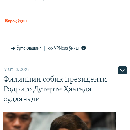
Кўпроқ ўқиш
Ўртоқлашинг
VPNсиз ўқиш
Mart 13, 2025
Филиппин собиқ президенти
Родриго Дутерте Ҳаагада
судланади