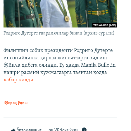
Родриго Дутерте гвардиячилар билан (архив сурати)
Филиппин собиқ президенти Родриго Дутерте
инсонийликка қарши жиноятларга оид иш
бўйича ҳибсга олинди. Бу ҳақда Manila Bulletin
нашри расмий ҳужжатларга таянган ҳолда
хабар қилди
.
Кўпроқ ўқиш
Ўртоқлашинг
VPNсиз ўқиш