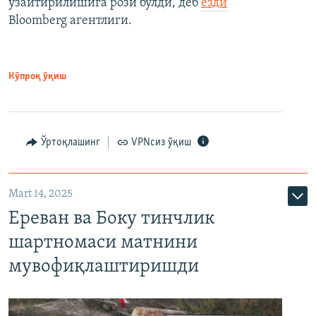
узайтирилишига рози бўлди, деб
ёзди
Bloomberg агентлиги.
Кўпроқ ўқиш
Ўртоқлашинг
VPNсиз ўқиш
Mart 14, 2025
Ереван ва Боку тинчлик
шартномаси матнини
мувофиқлаштиришди