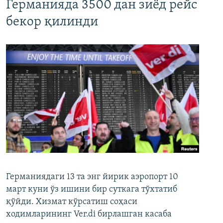
Германияда 3500 дан зиёд рейс
бекор қилинди
Германиядаги 13 та энг йирик аэропорт 10
март куни ўз ишини бир суткага тўхтатиб
қўйди. Хизмат кўрсатиш соҳаси
ходимларининг Ver.di бирлашган касаба