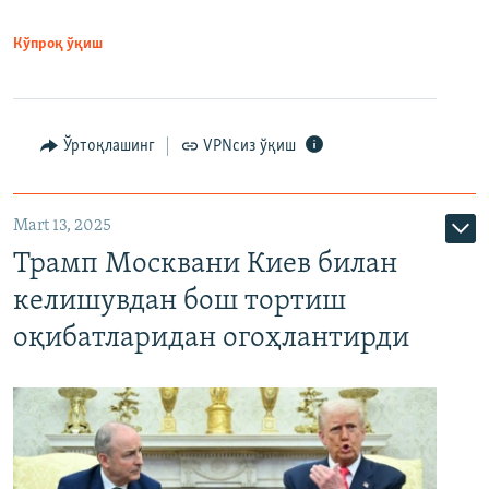
Кўпроқ ўқиш
Ўртоқлашинг
VPNсиз ўқиш
Mart 13, 2025
Трамп Москвани Киев билан
келишувдан бош тортиш
оқибатларидан огоҳлантирди