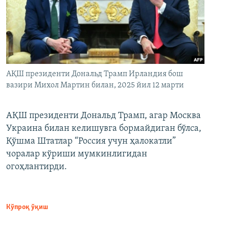
АҚШ президенти Дональд Трамп Ирландия бош
вазири Михол Мартин билан, 2025 йил 12 марти
АҚШ президенти Дональд Трамп, агар Москва
Украина билан келишувга бормайдиган бўлса,
Қўшма Штатлар “Россия учун ҳалокатли”
чоралар кўриши мумкинлигидан
огоҳлантирди.
Кўпроқ ўқиш