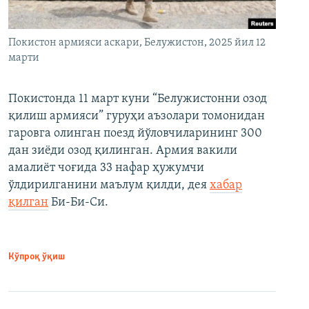
Покистон армияси аскари, Белужистон, 2025 йил 12
марти
Покистонда 11 март куни “Белужистонни озод
қилиш армияси” гуруҳи аъзолари томонидан
гаровга олинган поезд йўловчиларининг 300
дан зиёди озод қилинган. Армия вакили
амалиёт чоғида 33 нафар ҳужумчи
ўлдирилганини маълум қилди, дея
хабар
қилган
Би-Би-Си.
Кўпроқ ўқиш