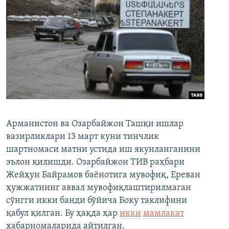
Арманистон ва Озарбайжон Ташқи ишлар
вазирликлари 13 март куни тинчлик
шартномаси матни устида иш якунланганини
эълон қилишди. Озарбайжон ТИВ раҳбари
Жейҳун Байрамов баёнотига мувофиқ, Ереван
ҳужжатнинг аввал мувофиқлаштирилмаган
сўнгги икки банди бўйича Боку таклифини
қабул қилган. Бу ҳақда ҳар
икки
мамлакат
хабарномаларида айтилган.