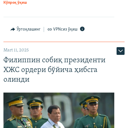
Кўпроқ ўқиш
Ўртоқлашинг
VPNсиз ўқиш
Mart 11, 2025
Филиппин собиқ президенти
ХЖС ордери бўйича ҳибсга
олинди