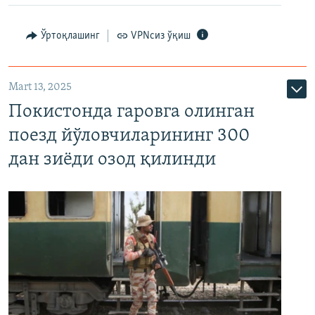
Ўртоқлашинг
VPNсиз ўқиш
Mart 13, 2025
Покистонда гаровга олинган
поезд йўловчиларининг 300
дан зиёди озод қилинди