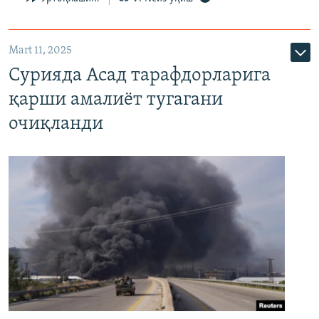
Mart 11, 2025
Сурияда Асад тарафдорларига
қарши амалиёт тугагани
очиқланди