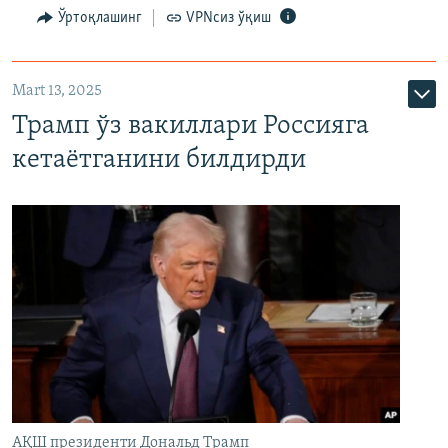
Ўртоқлашинг
VPNсиз ўқиш
Mart 13, 2025
Трамп ўз вакиллари Россияга
кетаётганини билдирди
АҚШ президенти Дональд Трамп