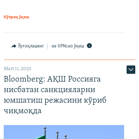
Кўпроқ ўқиш
Ўртоқлашинг
VPNсиз ўқиш
Mart 11, 2025
Bloomberg: АҚШ Россияга
нисбатан санкцияларни
юмшатиш режасини кўриб
чиқмоқда