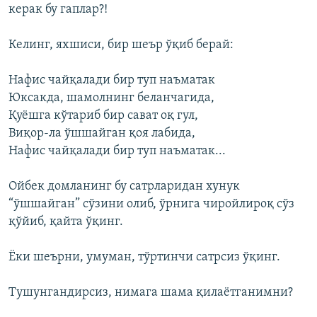
керак бу гаплар?!
Келинг, яхшиси, бир шеър ўқиб берай:
Нафис чайқалади бир туп наъматак
Юксакда, шамолнинг беланчагида,
Қуёшга кўтариб бир сават оқ гул,
Виқор-ла ўшшайган қоя лабида,
Нафис чайқалади бир туп наъматак...
Ойбек домланинг бу сатрларидан хунук
“ўшшайган” сўзини олиб, ўрнига чиройлироқ сўз
қўйиб, қайта ўқинг.
Ёки шеърни, умуман, тўртинчи сатрсиз ўқинг.
Тушунгандирсиз, нимага шама қилаётганимни?