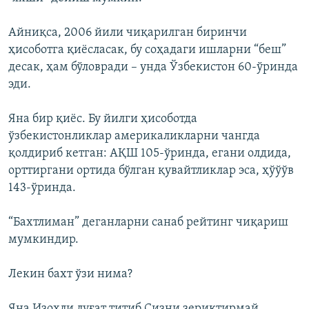
Айниқса, 2006 йили чиқарилган биринчи
ҳисоботга қиёсласак, бу соҳадаги ишларни “беш”
десак, ҳам бўловради – унда Ўзбекистон 60-ўринда
эди.
Яна бир қиёс. Бу йилги ҳисоботда
ўзбекистонликлар америкаликларни чангда
қолдириб кетган: АҚШ 105-ўринда, егани олдида,
орттиргани ортида бўлган қувайтликлар эса, ҳўўўв
143-ўринда.
“Бахтлиман” деганларни санаб рейтинг чиқариш
мумкиндир.
Лекин бахт ўзи нима?
Яна Изоҳли луғат титиб Сизни зериктирмай.