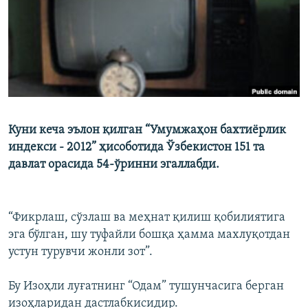
Куни кеча эълон қилган “Умумжаҳон бахтиёрлик
индекси - 2012” ҳисоботида Ўзбекистон 151 та
давлат орасида 54-ўринни эгаллабди.
“Фикрлаш, сўзлаш ва меҳнат қилиш қобилиятига
эга бўлган, шу туфайли бошқа ҳамма махлуқотдан
устун турувчи жонли зот”.
Бу Изоҳли луғатнинг “Одам” тушунчасига берган
изоҳларидан дастлабкисидир.