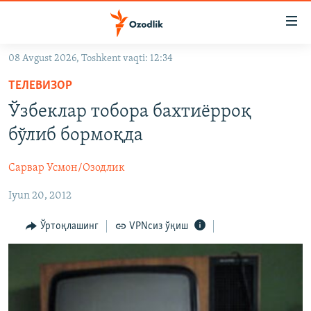
Линклар
Бош
мавзуларга
08 Avgust 2026, Toshkent vaqti: 12:34
ўтинг
OZODLIK SURISHTIRUVLARI
Асосий
ТЕЛЕВИЗОР
OZODVIDEO
навигацияга
Ўзбеклар тобора бахтиёрроқ
ўтинг
OZODARXIV
бўлиб бормоқда
Қидиришга
ўтинг
На русском
Сарвар Усмон/Озодлик
Iyun 20, 2012
ИЖТИМОИЙ ТАРМОҚЛАР
Ўртоқлашинг
VPNсиз ўқиш
Озодлик бошқа тилларда