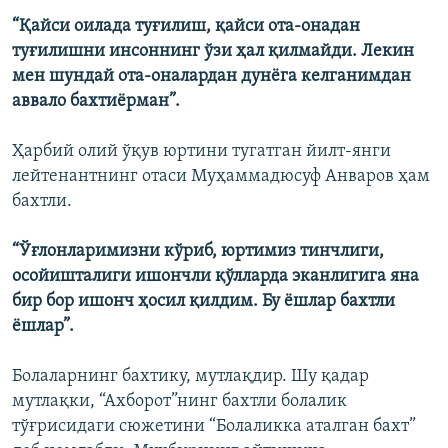
“Қайси оилада туғилиш, қайси ота-онадан
туғилишни инсоннинг ўзи ҳал қилмайди. Лекин
мен шундай ота-оналардан дунëга келганимдан
аввало бахтиëрман”.
Ҳарбий олий ўқув юртини тугатган йилт-янги
лейтенантнинг отаси Муҳаммадюсуф Анваров ҳам
бахтли.
“Ўғлонларимизни кўриб, юртимиз тинчлиги,
осойишталиги ишончли қўлларда эканлигига яна
бир бор ишонч ҳосил қилдим. Бу ëшлар бахтли
ëшлар”.
Болаларнинг бахтику, мутлақдир. Шу қадар
мутлақки, “Ахборот”нинг бахтли болалик
тўғрисидаги сюжетини “Болаликка аталган бахт”