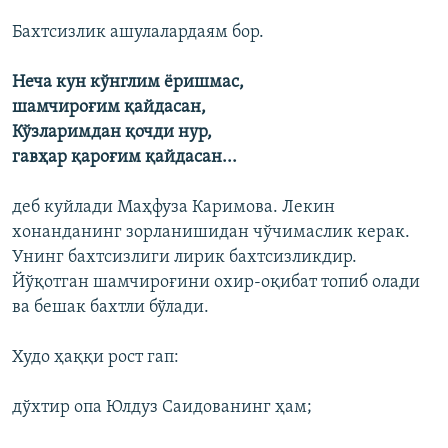
Бахтсизлик ашулалардаям бор.
Неча кун кўнглим ëришмас,
шамчироғим қайдасан,
Кўзларимдан қочди нур,
гавҳар қароғим қайдасан...
деб куйлади Маҳфуза Каримова. Лекин
хонанданинг зорланишидан чўчимаслик керак.
Унинг бахтсизлиги лирик бахтсизликдир.
Йўқотган шамчироғини охир-оқибат топиб олади
ва бешак бахтли бўлади.
Худо ҳаққи рост гап:
дўхтир опа Юлдуз Саидованинг ҳам;