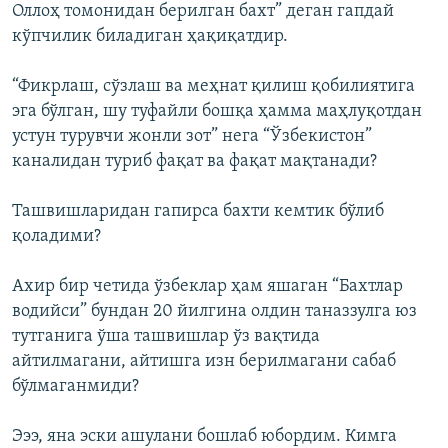
Оллоҳ томонидан берилган бахт” деган гапдай
кўпчилик биладиган ҳақиқатдир.
“Фикрлаш, сўзлаш ва меҳнат қилиш қобилиятига
эга бўлган, шу туфайли бошқа ҳамма маҳлуқотдан
устун турувчи жонли зот” нега “Ўзбекистон”
каналидан туриб фақат ва фақат мақтанади?
Ташвишларидан гапирса бахти кемтик бўлиб
қоладими?
Ахир бир четида ўзбеклар ҳам яшаган “Бахтлар
водийси” бундан 20 йилгина олдин таназзулга юз
тутганига ўша ташвишлар ўз вақтида
айтилмагани, айтишга изн берилмагани сабаб
бўлмаганмиди?
Эээ, яна эски ашулани бошлаб юбордим. Кимга