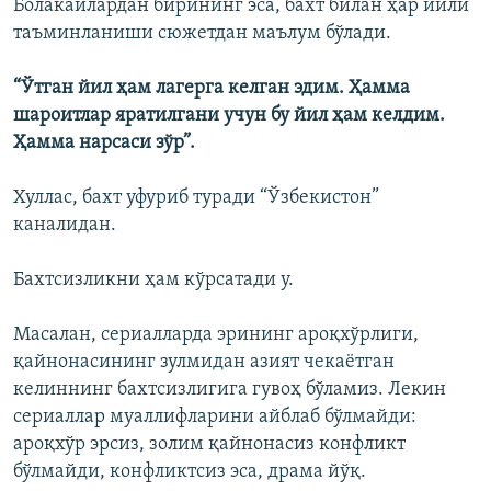
Болакайлардан бирининг эса, бахт билан ҳар йили
таъминланиши сюжетдан маълум бўлади.
“Ўтган йил ҳам лагерга келган эдим. Ҳамма
шароитлар яратилгани учун бу йил ҳам келдим.
Ҳамма нарсаси зўр”.
Хуллас, бахт уфуриб туради “Ўзбекистон”
каналидан.
Бахтсизликни ҳам кўрсатади у.
Масалан, сериалларда эрининг ароқхўрлиги,
қайнонасининг зулмидан азият чекаётган
келиннинг бахтсизлигига гувоҳ бўламиз. Лекин
сериаллар муаллифларини айблаб бўлмайди:
ароқхўр эрсиз, золим қайнонасиз конфликт
бўлмайди, конфликтсиз эса, драма йўқ.