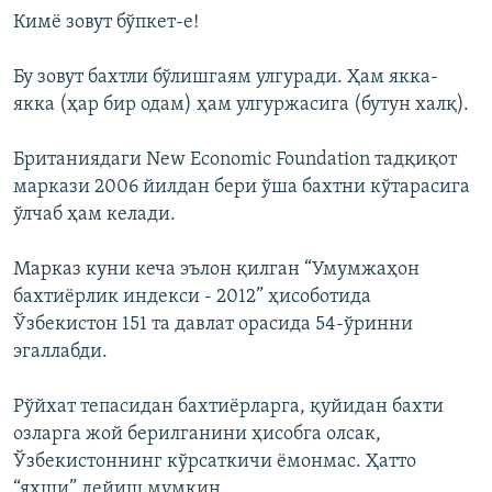
Кимё зовут бўпкет-е!
Бу зовут бахтли бўлишгаям улгуради. Ҳам якка-
якка (ҳар бир одам) ҳам улгуржасига (бутун халқ).
Британиядаги New Economic Foundation тадқиқот
маркази 2006 йилдан бери ўша бахтни кўтарасига
ўлчаб ҳам келади.
Марказ куни кеча эълон қилган “Умумжаҳон
бахтиёрлик индекси - 2012” ҳисоботида
Ўзбекистон 151 та давлат орасида 54-ўринни
эгаллабди.
Рўйхат тепасидан бахтиёрларга, қуйидан бахти
озларга жой берилганини ҳисобга олсак,
Ўзбекистоннинг кўрсаткичи ёмонмас. Ҳатто
“яхши” дейиш мумкин.