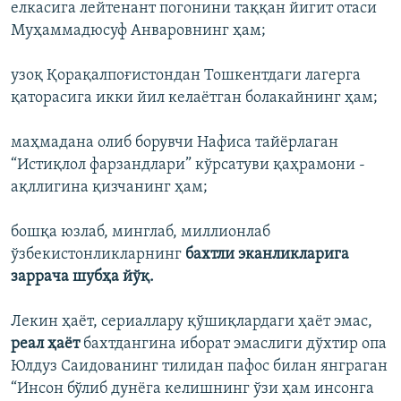
елкасига лейтенант погонини таққан йигит отаси
Муҳаммадюсуф Анваровнинг ҳам;
узоқ Қорақалпоғистондан Тошкентдаги лагерга
қаторасига икки йил келаётган болакайнинг ҳам;
маҳмадана олиб борувчи Нафиса тайёрлаган
“Истиқлол фарзандлари” кўрсатуви қаҳрамони -
ақллигина қизчанинг ҳам;
бошқа юзлаб, минглаб, миллионлаб
ўзбекистонликларнинг
бахтли эканликларига
заррача шубҳа йўқ.
Лекин ҳаёт, сериаллару қўшиқлардаги ҳаёт эмас,
реал ҳаёт
бахтдангина иборат эмаслиги дўхтир опа
Юлдуз Саидованинг тилидан пафос билан янграган
“Инсон бўлиб дунëга келишнинг ўзи ҳам инсонга