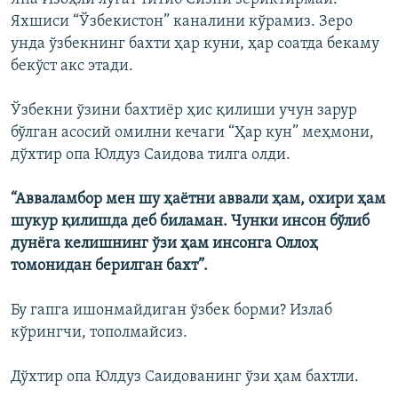
Яхшиси “Ўзбекистон” каналини кўрамиз. Зеро
унда ўзбекнинг бахти ҳар куни, ҳар соатда бекаму
бекўст акс этади.
Ўзбекни ўзини бахтиёр ҳис қилиши учун зарур
бўлган асосий омилни кечаги “Ҳар кун” меҳмони,
дўхтир опа Юлдуз Саидова тилга олди.
“Авваламбор мен шу ҳаëтни аввали ҳам, охири ҳам
шукур қилишда деб биламан. Чунки инсон бўлиб
дунëга келишнинг ўзи ҳам инсонга Оллоҳ
томонидан берилган бахт”.
Бу гапга ишонмайдиган ўзбек борми? Излаб
кўрингчи, тополмайсиз.
Дўхтир опа Юлдуз Саидованинг ўзи ҳам бахтли.