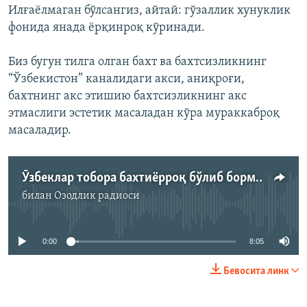
Илғаёлмаган бўлсангиз, айтай: гўзаллик хунуклик
фонида янада ёрқинроқ кўринади.
Биз бугун тилга олган бахт ва бахтсизликнинг
“Ўзбекистон” каналидаги акси, аниқроғи,
бахтнинг акс этишию бахтсизликнинг акс
этмаслиги эстетик масаладан кўра мураккаброқ
масаладир.
Ўзбеклар тобора бахтиёрроқ бўлиб бормоқда
билан
Озодлик радиоси
Айни дамда медиа-манба мавжуд эмас
0:00
8:05
Бевосита линк