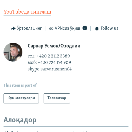
YouTubeда тинглаш
Ўртоқлашинг
VPNсиз ўқиш
Follow us
Сарвар Усмон/Озодлик
тел: +420 2 2112 3389
моб: +420 724 174 909
skype:sarvarusmon64
This item is part of
Кун мавзулари
Телевизор
Алоқадор