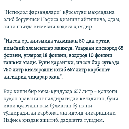
“Истиқлол фарзандлари” кўрсатуви маҳмадана
олиб борувчиси Нафиса қизнинг айтишича, одам,
айни пайтда кимёвий ҳодиса ҳамдир.
“Инсон организмида тахминан 50 дан ортиқ
кимëвий элементлар мавжуд. Улардан кислород 65
фоизни, углерод 18 фоизни, водород 10 фоизни
ташкил этади. Буни қарангки, инсон бир суткада
750 литр кислородни ютиб 657 литр карбонат
ангидрид чиқарар экан”.
Бир киши бир кеча-кундузда 657 литр – қопқоғи
қўқон араванинг ғилдирагидай келадиган, бўйи
икки қулочдан кам бўлмаган бўчкани
тўлдирадиган карбонат ангидрид чиқаришини
Нафиса қиздан эшитиб, даҳшатга тушдим.