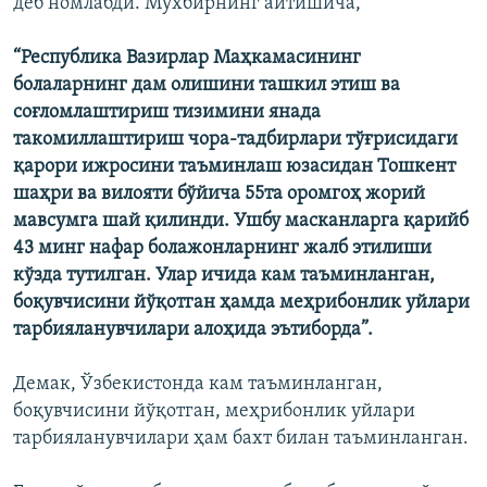
деб номлабди. Мухбирнинг айтишича,
“Республика Вазирлар Маҳкамасининг
болаларнинг дам олишини ташкил этиш ва
соғломлаштириш тизимини янада
такомиллаштириш чора-тадбирлари тўғрисидаги
қарори ижросини таъминлаш юзасидан Тошкент
шаҳри ва вилояти бўйича 55та оромгоҳ жорий
мавсумга шай қилинди. Ушбу масканларга қарийб
43 минг нафар болажонларнинг жалб этилиши
кўзда тутилган. Улар ичида кам таъминланган,
боқувчисини йўқотган ҳамда меҳрибонлик уйлари
тарбияланувчилари алоҳида эътиборда”.
Демак, Ўзбекистонда кам таъминланган,
боқувчисини йўқотган, меҳрибонлик уйлари
тарбияланувчилари ҳам бахт билан таъминланган.