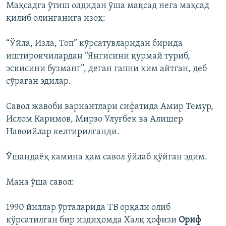
Мақсадга ўтиш олдидан ўша мақсад нега мақсад
қилиб олинганига изоҳ:
“Ўйла, Изла, Топ” кўрсатувларидан бирида
иштирокчилардан “Янгисини қурмай туриб,
эскисини бузманг”, деган гапни ким айтган, деб
сўраган эдилар.
Савол жавоби вариантлари сифатида Амир Темур,
Ислом Каримов, Мирзо Улуғбек ва Алишер
Навоийлар келтирилганди.
Ўшандаёқ камина ҳам савол ўйлаб қўйган эдим.
Мана ўша савол:
1990 йиллар ўрталарида ТВ орқали олиб
кўрсатилган бир издиҳомда Халқ ҳофизи
Ориф