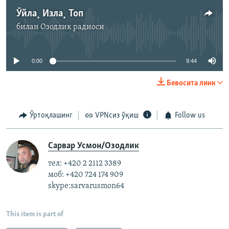
Ўйла¸ Изла¸ Топ
билан
Озодлик радиоси
Айни дамда медиа-манба мавжуд эмас
0:00
9:44
Бевосита линк
Ўртоқлашинг
VPNсиз ўқиш
Follow us
Сарвар Усмон/Озодлик
тел: +420 2 2112 3389
моб: +420 724 174 909
skype:sarvarusmon64
This item is part of