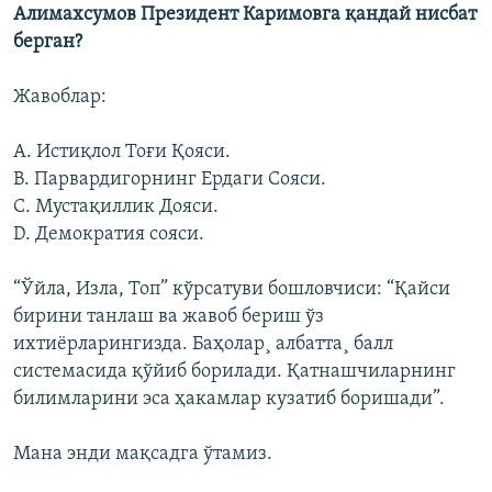
Алимахсумов Президент Каримовга қандай нисбат
берган?
Жавоблар:
A. Истиқлол Тоғи Қояси.
B. Парвардигорнинг Ердаги Сояси.
C. Мустақиллик Дояси.
D. Демократия сояси.
“Ўйла, Изла, Топ” кўрсатуви бошловчиси: “Қайси
бирини танлаш ва жавоб бериш ўз
ихтиëрларингизда. Баҳолар¸ албатта¸ балл
системасида қўйиб борилади. Қатнашчиларнинг
билимларини эса ҳакамлар кузатиб боришади”.
Мана энди мақсадга ўтамиз.