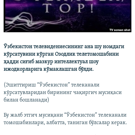
Ўзбекистон телевидениесининг ана шу номдаги
кўрсатувини кўрган Озодлик телетомошабини
ҳадди сиғиб мазкур интеллектуал шоу
ижодкорларига кўмаклашган бўлди.
(Эшиттириш “Ўзбекистон” телеканали
кўрсатувларидан бирининг чақиргич мусиқаси
билан бошланади)
Бу жалб этгич мусиқани “Ўзбекистон” телеканали
томошабинлари, албатта, таниган бўлсалар керак.