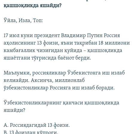
қашшоқликда яшайди?
Ўйла, Изла, Топ:
17 июл куни президент Владимир Путин Россия
аҳолисининг 13 фоизи, яъни тақрибан 18 миллиони
камбағаллик чизиғидан қуйида – қашшоқликда
яшаётгани тўғрисида баёнот берди.
Маълумки, россияликлар Ўзбекистонга иш излаб
келмайди. Аксинча, миллионлаб
ўзбекистонликлар Россияга иш излаб боради.
Ўзбекистонликларнинг қанчаси қашшоқликда
яшайди?
A. Россиядагидай 13 фоизи.
B. 13 фоиздан кўпроғи.