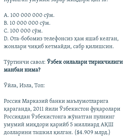
A. 100 000 000 сўм.
B. 10 000 000 сўм.
C. 100 000 сўм.
D. Ота-бобомиз телефонсиз ҳам яшаб келган,
жонлари чиқиб кетмайди, сабр қилишсин.
Тўртинчи савол:
Ўзбек оилалари тирикчилиги
манбаи нима?
Ўйла, Изла, Топ:
Россия Марказий банки маълумотларига
қараганда, 2011 йили Ўзбекистон фуқаролари
Россиядан Ўзбекистонга жўнатган пулнинг
умумий миқдори қарийб 5 миллиард АҚШ
долларини ташкил қилган. ($4.909 млрд.)