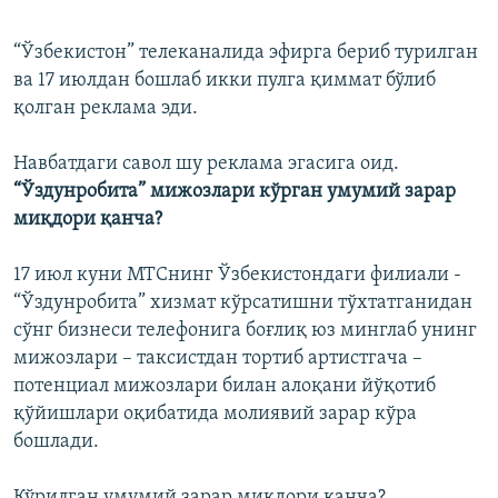
“Ўзбекистон” телеканалида эфирга бериб турилган
ва 17 июлдан бошлаб икки пулга қиммат бўлиб
қолган реклама эди.
Навбатдаги савол шу реклама эгасига оид.
“Ўздунробита” мижозлари кўрган умумий зарар
миқдори қанча?
17 июл куни МТСнинг Ўзбекистондаги филиали -
“Ўздунробита” хизмат кўрсатишни тўхтатганидан
сўнг бизнеси телефонига боғлиқ юз минглаб унинг
мижозлари – таксистдан тортиб артистгача –
потенциал мижозлари билан алоқани йўқотиб
қўйишлари оқибатида молиявий зарар кўра
бошлади.
Кўрилган умумий зарар миқдори қанча?