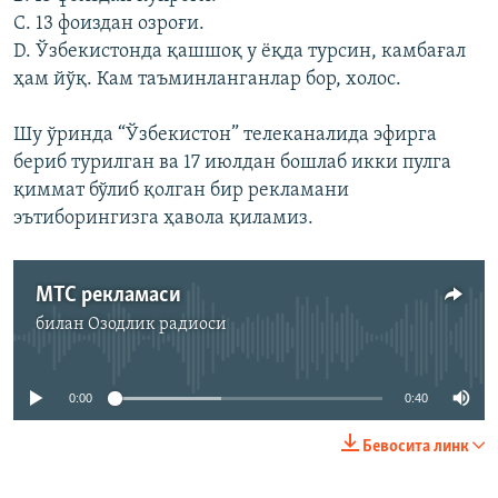
C. 13 фоиздан озроғи.
D. Ўзбекистонда қашшоқ у ёқда турсин, камбағал
ҳам йўқ. Кам таъминланганлар бор, холос.
Шу ўринда “Ўзбекистон” телеканалида эфирга
бериб турилган ва 17 июлдан бошлаб икки пулга
қиммат бўлиб қолган бир рекламани
эътиборингизга ҳавола қиламиз.
МТС рекламаси
билан
Озодлик радиоси
Айни дамда медиа-манба мавжуд эмас
0:00
0:40
Бевосита линк