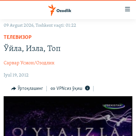
Линклар
Бош
мавзуларга
09 Avgust 2026, Toshkent vaqti: 01:22
ўтинг
OZODLIK SURISHTIRUVLARI
Асосий
ТЕЛЕВИЗОР
OZODVIDEO
навигацияга
Ўйла, Изла, Топ
ўтинг
OZODARXIV
Қидиришга
Сарвар Усмон/Озодлик
ўтинг
На русском
Iyul 19, 2012
ИЖТИМОИЙ ТАРМОҚЛАР
Ўртоқлашинг
VPNсиз ўқиш
Озодлик бошқа тилларда