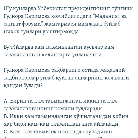
Шу кунларда Ўзбекистон президентининг тўнғичи
Гулнора Каримова ҳомийлигидаги “Маданият ва
санъат форуми” жамғармаси мамлакат бўйлаб
никоҳ тўйлари уюштирмоқда.
Бу тўйларда кам таъминланган куёвлар кам
таъминланган келинларга уйланаяпти.
Гулнора Каримова раҳбарлиги остида маҳаллий
тадбиркорлар уйлаб қўйган ёшларнинг келажаги
қандай бўлади?
A. Биринчи кам таъминланган иккинчи кам
таъминланганнинг камини тўлдиради.
B. Икки кам таъминланган қўшилганидан кейин
ҳар бири кам-кам таъминланганга айланади.
C. Кам-кам таъминланганларда кўрадиган