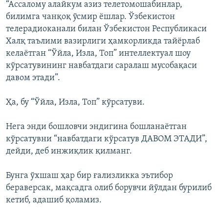
“Ассалому алайкум азиз телетомошабинлар,
билимга чанқоқ ўсмир ëшлар. Ўзбекистон
телерадиоканали билан Ўзбекистон Республикаси
Халқ таълими вазирлиги ҳамкорликда тайëрлаб
келаëтган “Ўйла, Изла, Топ” интеллектуал шоу
кўрсатувининг навбатдаги саралаш мусобақаси
давом этади”.
Ҳа, бу “Ўйла, Изла, Топ” кўрсатуви.
Нега энди бошловчи эндигина бошланаётган
кўрсатувни “навбатдаги кўрсатув ДАВОМ ЭТАДИ”,
дейди, деб инжиқлик қилманг.
Бунга ўхшаш ҳар бир ғализликка эътибор
бераверсак, мақсадга олиб борувчи йўлдан бурилиб
кетиб, адашиб қоламиз.