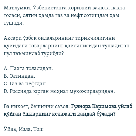
Маълумки, Ўзбекистонга хорижий валюта пахта
толаси, олтин ҳамда газ ва нефт сотишдан ҳам
тушади.
Аксари ўзбек оилаларининг тирикчилигини
қуйидаги товарларнинг қайсинисидан тушадиган
пул таъминлаб турибди?
A. Пахта толасидан.
B. Олтиндан.
C. Газ ва нефтдан.
D. Россияда юрган меҳнат муҳожирларидан.
Ва ниҳоят, бешинчи савол:
Гулнора Каримова уйлаб
қўйган ёшларнинг келажаги қандай бўлади?
Ўйла, Изла, Топ: