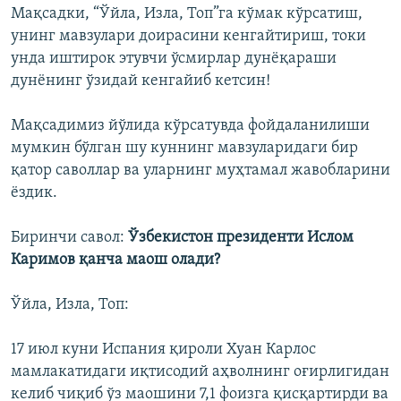
Мақсадки, “Ўйла, Изла, Топ”га кўмак кўрсатиш,
унинг мавзулари доирасини кенгайтириш, токи
унда иштирок этувчи ўсмирлар дунёқараши
дунёнинг ўзидай кенгайиб кетсин!
Мақсадимиз йўлида кўрсатувда фойдаланилиши
мумкин бўлган шу куннинг мавзуларидаги бир
қатор саволлар ва уларнинг муҳтамал жавобларини
ёздик.
Биринчи савол:
Ўзбекистон президенти Ислом
Каримов қанча маош олади?
Ўйла, Изла, Топ:
17 июл куни Испания қироли Хуан Карлос
мамлакатидаги иқтисодий аҳволнинг оғирлигидан
келиб чиқиб ўз маошини 7,1 фоизга қисқартирди ва