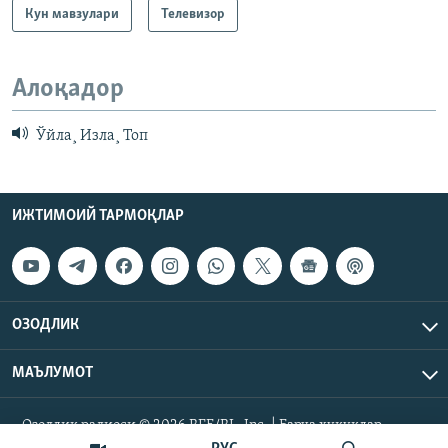
Кун мавзулари
Телевизор
Алоқадор
Ўйла¸ Изла¸ Топ
ИЖТИМОИЙ ТАРМОҚЛАР
ОЗОДЛИК
МАЪЛУМОТ
Озодлик радиоси © 2026 RFE/RL, Inc. | Барча ҳуқуқлар
ҳимояланган.