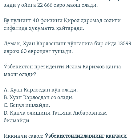
энди у ойига 22 666 евро маош олади.
Бу пулнинг 40 фоизини Қирол даромад солиғи
сифатида ҳукуматга қайтаради.
Демак, Хуан Карлоснинг чўнтагига бир ойда 13599
еврою 60 евроцент тушади.
Ўзбекистон президенти Ислом Каримов қанча
маош олади?
A. Хуан Карлосдан кўп олади.
B. Хуан Карлосдан оз олади.
C. Бепул ишлайди.
D. Қанча олишини Татьяна Акбаровнаям
билмайди.
Иккинчи савол:
Ўзбекистонликларнинг қанчаси