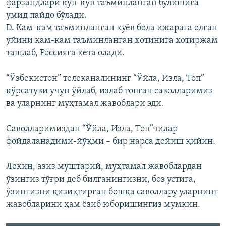
фарзандлари кўп-кўп таъминланган бўлишига
умид пайдо бўлади.
D. Кам-кам таъминланган куёв бола ижарага олган
уйини кам-кам таъминланган хотинига хотиржам
ташлаб, Россияга кета олади.
“Ўзбекистон” телеканалининг “Ўйла, Изла, Топ”
кўрсатуви учун ўйлаб, излаб топган саволларимиз
ва уларнинг муҳтамал жавоблари эди.
Саволларимиздан “Ўйла, Изла, Топ”чилар
фойдаланадими-йўқми – бир нарса дейиш қийин.
Лекин, азиз муштарий, муҳтамал жавоблардан
ўзингиз тўғри деб билганингизни, боз устига,
ўзингизни қизиқтирган бошқа саволлару уларнинг
жавобларини ҳам ёзиб юборишингиз мумкин.