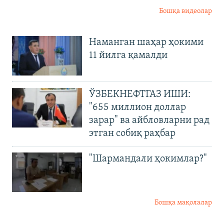
Бошқа видеолар
Наманган шаҳар ҳокими
11 йилга қамалди
ЎЗБЕКНЕФТГАЗ ИШИ:
"655 миллион доллар
зарар" ва айбловларни рад
этган собиқ раҳбар
"Шармандали ҳокимлар?"
Бошқа мақолалар