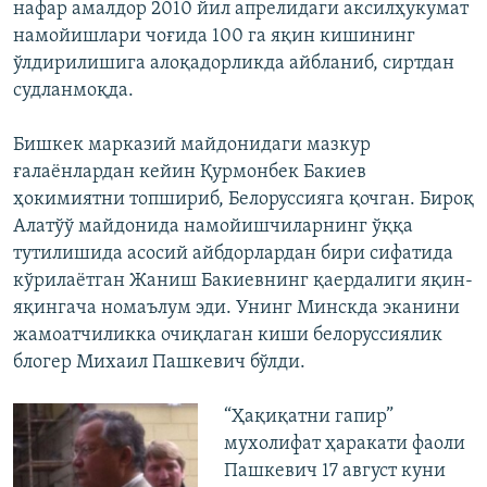
нафар амалдор 2010 йил апрелидаги аксилҳукумат
намойишлари чоғида 100 га яқин кишининг
ўлдирилишига алоқадорликда айбланиб, сиртдан
судланмоқда.
Бишкек марказий майдонидаги мазкур
ғалаёнлардан кейин Қурмонбек Бакиев
ҳокимиятни топшириб, Белоруссияга қочган. Бироқ
Алатўў майдонида намойишчиларнинг ўққа
тутилишида асосий айбдорлардан бири сифатида
кўрилаётган Жаниш Бакиевнинг қаердалиги яқин-
яқингача номаълум эди. Унинг Минскда эканини
жамоатчиликка очиқлаган киши белоруссиялик
блогер Михаил Пашкевич бўлди.
“Ҳақиқатни гапир”
мухолифат ҳаракати фаоли
Пашкевич 17 август куни