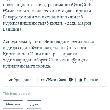
провокацион хатти-ҳаракатларга йўл қўйиб
бўлмаслиги ҳақида кескин огоҳлантирилди.
Беларус томони элчихонанинг яхшилаб
қўриқланишини талаб қилди, - деди Мария
Ваншина.
Аснода Беларуснинг Бишкекдаги элчихонаси
олдида содир бўлган воқеадан сўнг у ерга
Қирғизистон Ички ишлар вазирлиги
ходимларидан иборат 20 га яқин қўриқчи
қўйилгани айтилмоқда.
Ўртоқлашинг
VPNсиз ўқиш
Follow us
This item is part of
Минтақа
Дунë