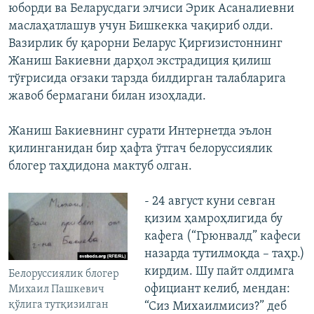
юборди ва Беларусдаги элчиси Эрик Асаналиевни
маслаҳатлашув учун Бишкекка чақириб олди.
Вазирлик бу қарорни Беларус Қирғизистоннинг
Жаниш Бакиевни дарҳол экстрадиция қилиш
тўғрисида оғзаки тарзда билдирган талабларига
жавоб бермагани билан изоҳлади.
Жаниш Бакиевнинг сурати Интернетда эълон
қилинганидан бир ҳафта ўтгач белоруссиялик
блогер таҳдидона мактуб олган.
- 24 август куни севган
қизим ҳамроҳлигида бу
кафега (“Грюнвалд” кафеси
назарда тутилмоқда – таҳр.)
кирдим. Шу пайт олдимга
Белоруссиялик блогер
официант келиб, мендан:
Михаил Пашкевич
қўлига тутқизилган
“Сиз Михаилмисиз?” деб