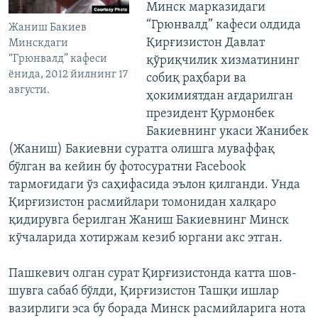
Минск марказидаги
“Грюнвалд” кафеси олдида
Жаниш Бакиев
Қирғизистон Давлат
Минскдаги
“Грюнвалд” кафеси
қўриқчилик хизматининг
ёнида, 2012 йилнинг 17
собиқ раҳбари ва
августи.
ҳокимиятдан ағдарилган
президент Қурмонбек
Бакиевнинг укаси Жанибек
(Жаниш) Бакиевни суратга олишга муваффақ
бўлган ва кейин бу фотосуратни Facebook
тармоғидаги ўз саҳифасида эълон қилганди. Унда
Қирғизистон расмийлари томонидан халқаро
қидирувга берилган Жаниш Бакиевнинг Минск
кўчаларида хотиржам кезиб юргани акс этган.
Пашкевич олган сурат Қирғизистонда катта шов-
шувга сабаб бўлди, Қирғизистон Ташқи ишлар
вазирлиги эса бу борада Минск расмийларига нота