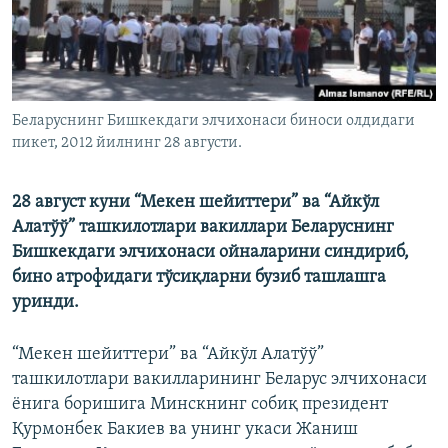
Беларуснинг Бишкекдаги элчихонаси биноси олдидаги
пикет, 2012 йилнинг 28 августи.
28 август куни “Мекен шейиттери” ва “Айкўл
Алатўў” ташкилотлари вакиллари Беларуснинг
Бишкекдаги элчихонаси ойналарини синдириб,
бино атрофидаги тўсиқларни бузиб ташлашга
уринди.
“Мекен шейиттери” ва “Айкўл Алатўў”
ташкилотлари вакилларининг Беларус элчихонаси
ёнига боришига Минскнинг собиқ президент
Қурмонбек Бакиев ва унинг укаси Жаниш