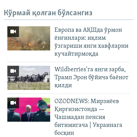
Кўрмай қолган бўлсангиз
Европа ва АҚШда ўрмон
ёнғинлари: иқлим
ўзгариши янги хавфларни
кучайтирмоқда
Wildberries’га янги зарба,
Трамп Эрон бўйича баёнот
қилди
OZODNEWS: Мирзиёев
Қирғизистонда —
Чашмадан пенсия
битимигача | Украинага
босқин