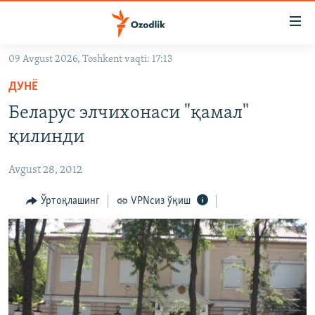
Линклар
Бош
мавзуларга
09 Avgust 2026, Toshkent vaqti: 17:13
ўтинг
OZODLIK SURISHTIRUVLARI
Асосий
ДУНË
OZODVIDEO
навигацияга
Беларус элчихонаси "қамал"
ўтинг
OZODARXIV
қилинди
Қидиришга
ўтинг
На русском
Avgust 28, 2012
ИЖТИМОИЙ ТАРМОҚЛАР
Ўртоқлашинг
VPNсиз ўқиш
Озодлик бошқа тилларда