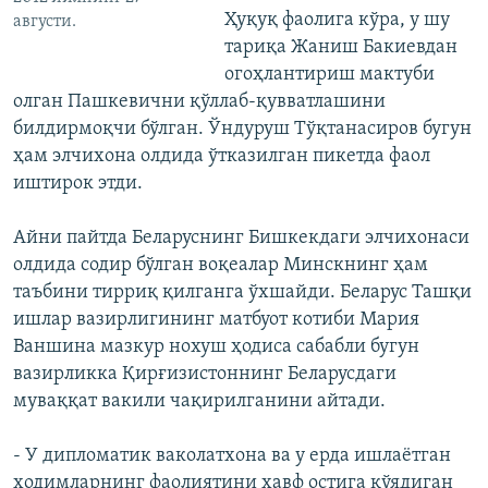
Ҳуқуқ фаолига кўра, у шу
августи.
тариқа Жаниш Бакиевдан
огоҳлантириш мактуби
олган Пашкевични қўллаб-қувватлашини
билдирмоқчи бўлган. Ўндуруш Тўқтанасиров бугун
ҳам элчихона олдида ўтказилган пикетда фаол
иштирок этди.
Айни пайтда Беларуснинг Бишкекдаги элчихонаси
олдида содир бўлган воқеалар Минскнинг ҳам
таъбини тирриқ қилганга ўхшайди. Беларус Ташқи
ишлар вазирлигининг матбуот котиби Мария
Ваншина мазкур нохуш ҳодиса сабабли бугун
вазирликка Қирғизистоннинг Беларусдаги
муваққат вакили чақирилганини айтади.
- У дипломатик ваколатхона ва у ерда ишлаётган
ходимларнинг фаолиятини хавф остига қўядиган