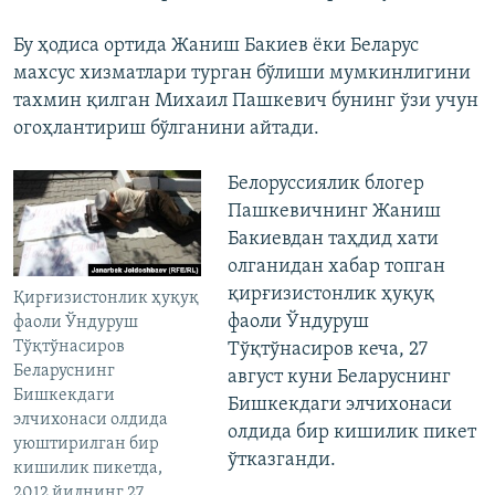
Бу ҳодиса ортида Жаниш Бакиев ёки Беларус
махсус хизматлари турган бўлиши мумкинлигини
тахмин қилган Михаил Пашкевич бунинг ўзи учун
огоҳлантириш бўлганини айтади.
Белоруссиялик блогер
Пашкевичнинг Жаниш
Бакиевдан таҳдид хати
олганидан хабар топган
қирғизистонлик ҳуқуқ
Қирғизистонлик ҳуқуқ
фаоли Ўндуруш
фаоли Ўндуруш
Тўқтўнасиров
Тўқтўнасиров кеча, 27
Беларуснинг
август куни Беларуснинг
Бишкекдаги
Бишкекдаги элчихонаси
элчихонаси олдида
олдида бир кишилик пикет
уюштирилган бир
ўтказганди.
кишилик пикетда,
2012 йилнинг 27