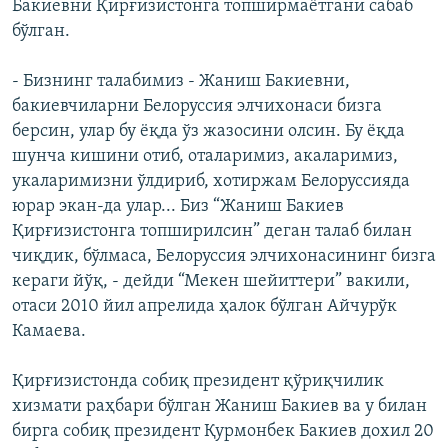
Бакиевни Қирғизистонга топширмаётгани сабаб
бўлган.
- Бизнинг талабимиз - Жаниш Бакиевни,
бакиевчиларни Белоруссия элчихонаси бизга
берсин, улар бу ёқда ўз жазосини олсин. Бу ёқда
шунча кишини отиб, оталаримиз, акаларимиз,
укаларимизни ўлдириб, хотиржам Белоруссияда
юрар экан-да улар... Биз “Жаниш Бакиев
Қирғизистонга топширилсин” деган талаб билан
чиқдик, бўлмаса, Белоруссия элчихонасининг бизга
кераги йўқ, - дейди “Мекен шейиттери” вакили,
отаси 2010 йил апрелида ҳалок бўлган Айчурўк
Камаева.
Қирғизистонда собиқ президент қўриқчилик
хизмати раҳбари бўлган Жаниш Бакиев ва у билан
бирга собиқ президент Қурмонбек Бакиев дохил 20