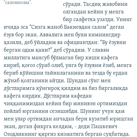
"саломнома".
сўради. Тасдиқ жавобини
олгандан кейин у менга
бир салфетка узатди. Унинг
ичида эса “Сизга жаноб Бакиевдан салом” деган
ёзув бор экан. Аввалига мен буни кимнингдир
ҳазили, деб ўйладим ва официантдан: “Бу ёзувни
берган одам қани?” деб сўрадим. У славян
миллатига мансуб бўлмаган бир киши кафега
кириб, қоғоз сўраб олиб, унга бу ёзувни ёзиб, менга
бериб қўйишни тайинлаганини ва тезда бу ердан
жўнаб қолганини айтди. Шундан сўнг мен
дўстларимга қўнғироқ қилдим ва биз биргаликда
кафега кирдик. Дўстларим кафедан
чиққанимиздан кейин бир минивэн ортимиздан
пойлаб юрганини сезишибди. Шунинг учун ҳам
мен улар ортимдан анчадан бери кузатиб юришган
экан, деган фикрга келдим, - деди Пашкевич
Озодликнинг қирғиз хизматига берган суҳбатида.