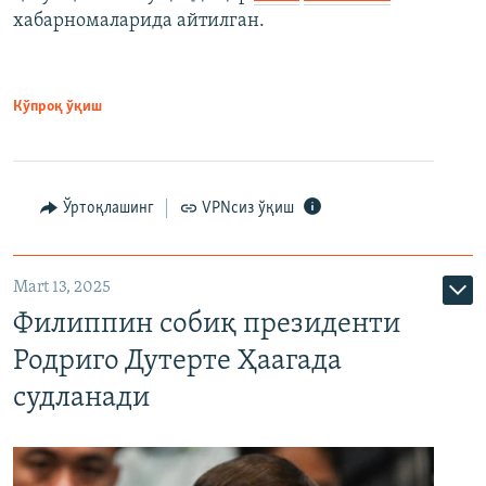
хабарномаларида айтилган.
Кўпроқ ўқиш
Ўртоқлашинг
VPNсиз ўқиш
Mart 13, 2025
Филиппин собиқ президенти
Родриго Дутерте Ҳаагада
судланади