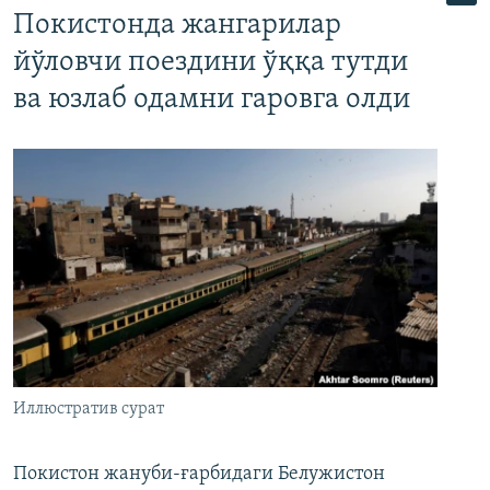
Покистонда жангарилар
йўловчи поездини ўққа тутди
ва юзлаб одамни гаровга олди
Иллюстратив сурат
Покистон жануби-ғарбидаги Белужистон