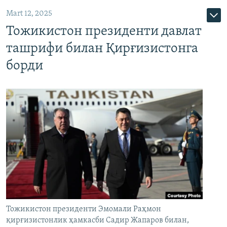
Mart 12, 2025
Тожикистон президенти давлат
ташрифи билан Қирғизистонга
борди
Тожикистон президенти Эмомали Раҳмон
қирғизистонлик ҳамкасби Садир Жапаров билан,