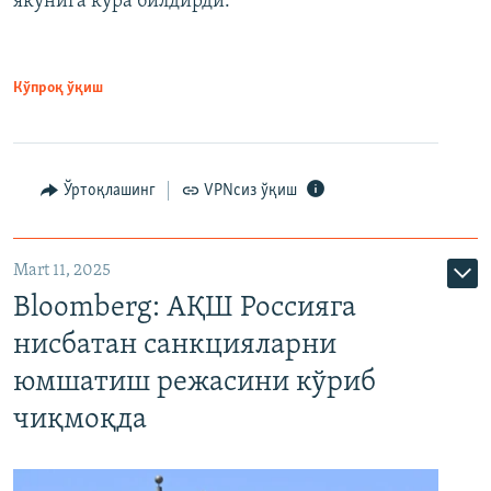
якунига кўра билдирди.
Кўпроқ ўқиш
Ўртоқлашинг
VPNсиз ўқиш
Mart 11, 2025
Bloomberg: АҚШ Россияга
нисбатан санкцияларни
юмшатиш режасини кўриб
чиқмоқда