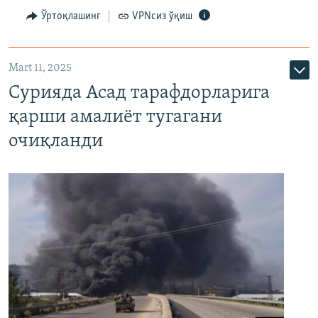
Ўртоқлашинг
VPNсиз ўқиш
Mart 11, 2025
Сурияда Асад тарафдорларига
қарши амалиёт тугагани
очиқланди