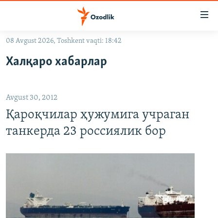
Линклар
Бош
мавзуларга
08 Avgust 2026, Toshkent vaqti: 18:42
ўтинг
OZODLIK SURISHTIRUVLARI
Асосий
Халқаро хабарлар
OZODVIDEO
навигацияга
ўтинг
OZODARXIV
Қидиришга
Avgust 30, 2012
ўтинг
На русском
Қароқчилар ҳужумига учраган
танкерда 23 россиялик бор
ИЖТИМОИЙ ТАРМОҚЛАР
Озодлик бошқа тилларда