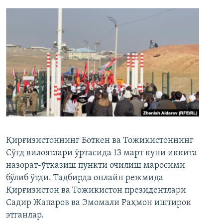
Қирғизистоннинг Боткен ва Тожикистоннинг
Сўғд вилоятлари ўртасида 13 март куни иккита
назорат-ўтказиш пункти очилиш маросими
бўлиб ўтди. Тадбирда онлайн режмида
Қирғизистон ва Тожикистон президентлари
Садир Жапаров ва Эмомали Раҳмон иштирок
этганлар.