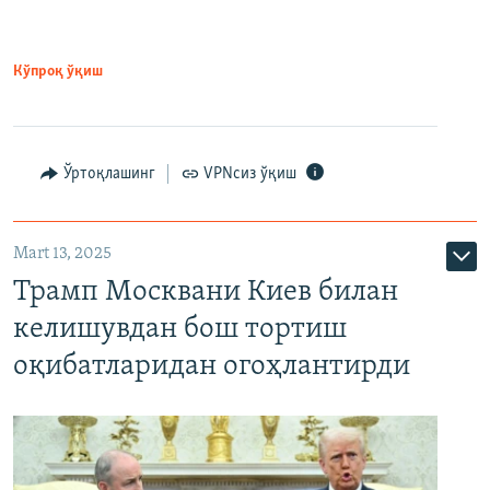
Кўпроқ ўқиш
Ўртоқлашинг
VPNсиз ўқиш
Mart 13, 2025
Трамп Москвани Киев билан
келишувдан бош тортиш
оқибатларидан огоҳлантирди