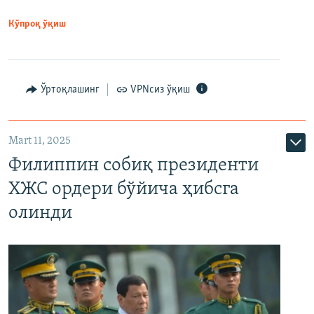
Кўпроқ ўқиш
Ўртоқлашинг
VPNсиз ўқиш
Mart 11, 2025
Филиппин собиқ президенти
ХЖС ордери бўйича ҳибсга
олинди