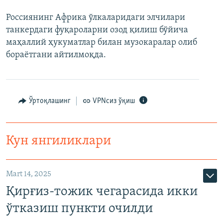
Россиянинг Африка ўлкаларидаги элчилари
танкердаги фуқароларни озод қилиш бўйича
маҳаллий ҳукуматлар билан музокаралар олиб
бораётгани айтилмоқда.
Ўртоқлашинг
VPNсиз ўқиш
Кун янгиликлари
Mart 14, 2025
Қирғиз-тожик чегарасида икки
ўтказиш пункти очилди