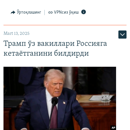
Ўртоқлашинг
VPNсиз ўқиш
Mart 13, 2025
Трамп ўз вакиллари Россияга
кетаётганини билдирди