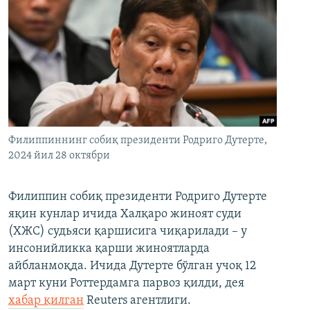
Филиппиннинг собиқ президенти Родриго Дутерте,
2024 йил 28 октябри
Филиппин собиқ президенти Родриго Дутерте
яқин кунлар ичида Халқаро жиноят суди
(ХЖС) судьяси қаршисига чиқарилади – у
инсонийликка қарши жиноятларда
айбланмоқда. Ичида Дутерте бўлган учоқ 12
март куни Роттердамга парвоз қилди, дея
хабар қилган
Reuters агентлиги.