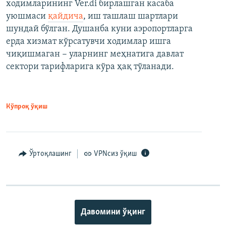
ходимларининг Ver.di бирлашган касаба
уюшмаси
қайдича
, иш ташлаш шартлари
шундай бўлган. Душанба куни аэропортларга
ерда хизмат кўрсатувчи ходимлар ишга
чиқишмаган − уларнинг меҳнатига давлат
сектори тарифларига кўра ҳақ тўланади.
Кўпроқ ўқиш
Ўртоқлашинг
VPNсиз ўқиш
Давомини ўқинг