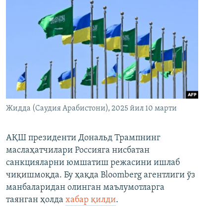
Жидда (Саудия Арабистони), 2025 йил 10 марти
АҚШ президенти Дональд Трампнинг
маслаҳатчилари Россияга нисбатан
санкцияларни юмшатиш режасини ишлаб
чиқишмоқда. Бу ҳақда Bloomberg агентлиги ўз
манбаларидан олинган маълумотларга
таянган ҳолда
хабар қилди
.