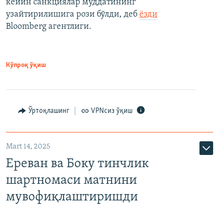
кейин санкциялар муддатининг
узайтирилишига рози бўлди, деб
ёзди
Bloomberg агентлиги.
Кўпроқ ўқиш
Ўртоқлашинг
VPNсиз ўқиш
Mart 14, 2025
Ереван ва Боку тинчлик
шартномаси матнини
мувофиқлаштиришди