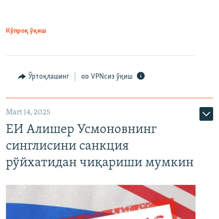
Кўпроқ ўқиш
Ўртоқлашинг
VPNсиз ўқиш
Mart 14, 2025
ЕИ Алишер Усмоновнинг
синглисини санкция
рўйхатидан чиқариши мумкин