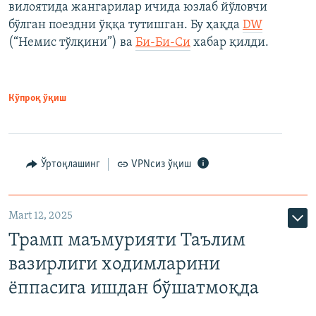
вилоятида жангарилар ичида юзлаб йўловчи
бўлган поездни ўққа тутишган. Бу ҳақда
DW
(“Немис тўлқини”) ва
Би-Би-Си
хабар қилди.
Кўпроқ ўқиш
Ўртоқлашинг
VPNсиз ўқиш
Mart 12, 2025
Трамп маъмурияти Таълим
вазирлиги ходимларини
ёппасига ишдан бўшатмоқда