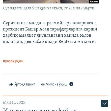
Суриядаги Ҳалаб шаҳри чеккаси, 2025 йил 7 марти
Суриянинг амалдаги расмийлари ағдарилган
президент Башар Асад тарафдорларига қарши
ҳарбий амалиёт якунлангани ҳақида эълон
қилишди, дея хабар қилди Reuters агентлиги.
Кўпроқ ўқиш
Ўртоқлашинг
VPNсиз ўқиш
Mart 11, 2025