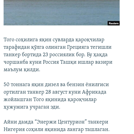
Того соҳилига яқин сувларда қароқчилар
тарафидан қўлга олинган Грецияга тегишли
танкер бортида 23 россиялик бор. Бу ҳақда
чоршанба куни Россия Ташқи ишлар вазири
маълум қилди.
50 тоннага яқин дизел ва бензин ёнилғиси
ортилган танкер 28 август куни Африкада
жойлашган Того яқинида қароқчилар
ҳужумига учраган эди.
Айни дамда “Энержи Центурион” танкери
Нигерия соҳили яқинида лангар ташлаган.