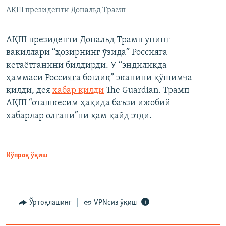
АҚШ президенти Дональд Трамп
АҚШ президенти Дональд Трамп унинг
вакиллари “ҳозирнинг ўзида” Россияга
кетаётганини билдирди. У “эндиликда
ҳаммаси Россияга боғлиқ” эканини қўшимча
қилди, дея
хабар қилди
The Guardian. Трамп
АҚШ “оташкесим ҳақида баъзи ижобий
хабарлар олгани”ни ҳам қайд этди.
Кўпроқ ўқиш
Ўртоқлашинг
VPNсиз ўқиш