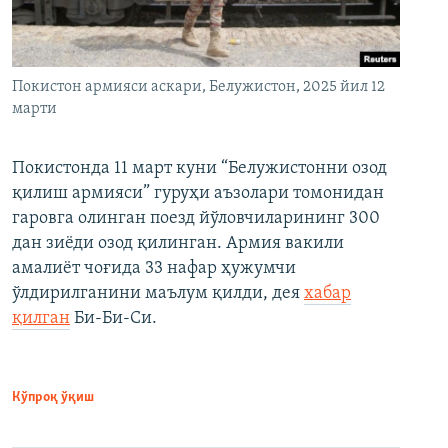
Покистон армияси аскари, Белужистон, 2025 йил 12
марти
Покистонда 11 март куни “Белужистонни озод
қилиш армияси” гуруҳи аъзолари томонидан
гаровга олинган поезд йўловчиларининг 300
дан зиёди озод қилинган. Армия вакили
амалиёт чоғида 33 нафар ҳужумчи
ўлдирилганини маълум қилди, дея
хабар
қилган
Би-Би-Си.
Кўпроқ ўқиш