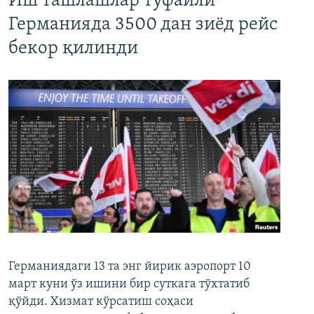
Иш ташлашлар туфайли
Германияда 3500 дан зиёд рейс
бекор қилинди
Германиядаги 13 та энг йирик аэропорт 10
март куни ўз ишини бир суткага тўхтатиб
қўйди. Хизмат кўрсатиш соҳаси