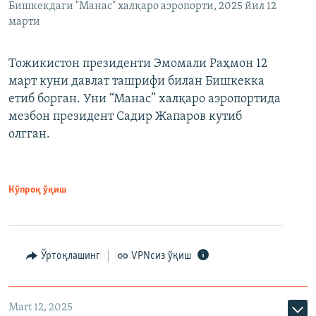
Бишкекдаги "Манас" халқаро аэропорти, 2025 йил 12
марти
Тожикистон президенти Эмомали Раҳмон 12
март куни давлат ташрифи билан Бишкекка
етиб борган. Уни “Манас” халқаро аэропортида
мезбон президент Садир Жапаров кутиб
олгган.
Кўпроқ ўқиш
Ўртоқлашинг
VPNсиз ўқиш
Mart 12, 2025