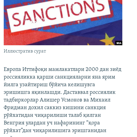
Иллюстратив сурат
Европа Иттифоқи мамлакатлари 2000 дан зиёд
россияликка қарши санкцияларни яна ярим
йилга узайтириш бўйича келишувга
эришишга яқинлашди. Даставвал россиялик
тадбиркорлар Алишер Усмонов ва Михаил
Фридман дохил саккиз кишини санкция
рўйхатидан чиқарилиши талаб қилган
Венгрия улардан уч нафарининг “қора
рўйхат”дан чиқарилишига эришганидан