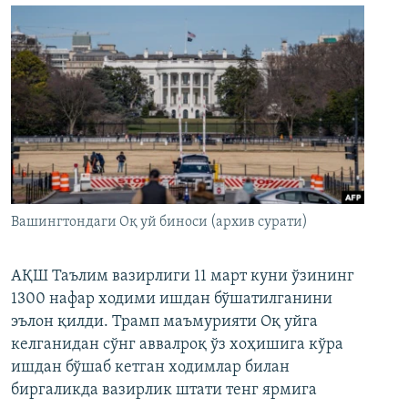
Вашингтондаги Оқ уй биноси (архив сурати)
АҚШ Таълим вазирлиги 11 март куни ўзининг
1300 нафар ходими ишдан бўшатилганини
эълон қилди. Трамп маъмурияти Оқ уйга
келганидан сўнг аввалроқ ўз хоҳишига кўра
ишдан бўшаб кетган ходимлар билан
биргаликда вазирлик штати тенг ярмига