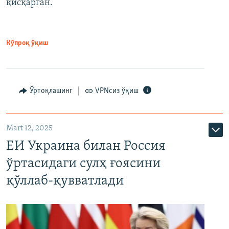
қисқарган.
Кўпроқ ўқиш
Ўртоқлашинг
VPNсиз ўқиш
Mart 12, 2025
ЕИ Украина билан Россия
ўртасидаги сулҳ ғоясини
қўллаб-қувватлади