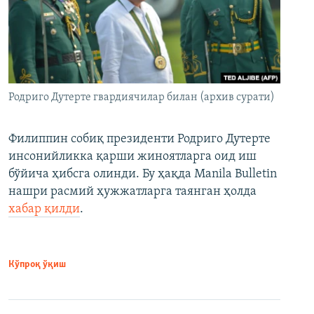
Родриго Дутерте гвардиячилар билан (архив сурати)
Филиппин собиқ президенти Родриго Дутерте
инсонийликка қарши жиноятларга оид иш
бўйича ҳибсга олинди. Бу ҳақда Manila Bulletin
нашри расмий ҳужжатларга таянган ҳолда
хабар қилди
.
Кўпроқ ўқиш