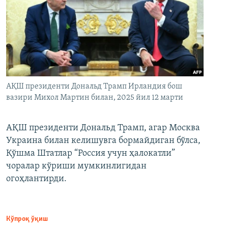
АҚШ президенти Дональд Трамп Ирландия бош
вазири Михол Мартин билан, 2025 йил 12 марти
АҚШ президенти Дональд Трамп, агар Москва
Украина билан келишувга бормайдиган бўлса,
Қўшма Штатлар “Россия учун ҳалокатли”
чоралар кўриши мумкинлигидан
огоҳлантирди.
Кўпроқ ўқиш