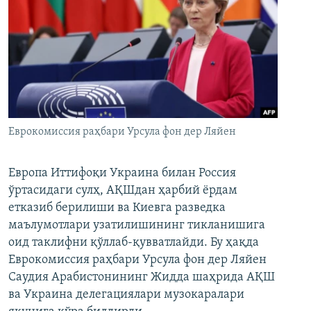
Еврокомиссия раҳбари Урсула фон дер Ляйен
Европа Иттифоқи Украина билан Россия
ўртасидаги сулҳ, АҚШдан ҳарбий ёрдам
етказиб берилиши ва Киевга разведка
маълумотлари узатилишининг тикланишига
оид таклифни қўллаб-қувватлайди. Бу ҳақда
Еврокомиссия раҳбари Урсула фон дер Ляйен
Саудия Арабистонининг Жидда шаҳрида АҚШ
ва Украина делегациялари музокаралари