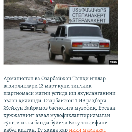
Арманистон ва Озарбайжон Ташқи ишлар
вазирликлари 13 март куни тинчлик
шартномаси матни устида иш якунланганини
эълон қилишди. Озарбайжон ТИВ раҳбари
Жейҳун Байрамов баёнотига мувофиқ, Ереван
ҳужжатнинг аввал мувофиқлаштирилмаган
сўнгги икки банди бўйича Боку таклифини
қабул қилган. Бу ҳақда ҳар
икки
мамлакат