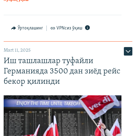
Ўртоқлашинг
VPNсиз ўқиш
Mart 11, 2025
Иш ташлашлар туфайли
Германияда 3500 дан зиёд рейс
бекор қилинди