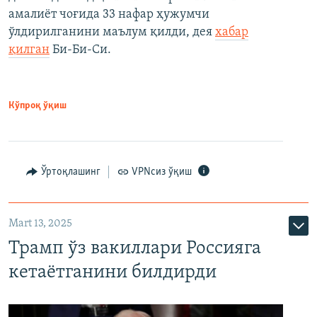
амалиёт чоғида 33 нафар ҳужумчи
ўлдирилганини маълум қилди, дея
хабар
қилган
Би-Би-Си.
Кўпроқ ўқиш
Ўртоқлашинг
VPNсиз ўқиш
Mart 13, 2025
Трамп ўз вакиллари Россияга
кетаётганини билдирди