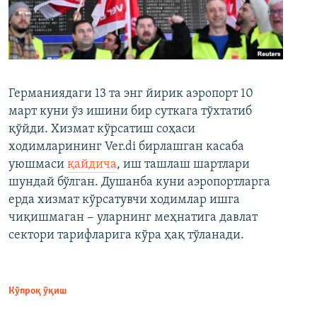
Германиядаги 13 та энг йирик аэропорт 10
март куни ўз ишини бир суткага тўхтатиб
қўйди. Хизмат кўрсатиш соҳаси
ходимларининг Ver.di бирлашган касаба
уюшмаси
қайдича
, иш ташлаш шартлари
шундай бўлган. Душанба куни аэропортларга
ерда хизмат кўрсатувчи ходимлар ишга
чиқишмаган − уларнинг меҳнатига давлат
сектори тарифларига кўра ҳақ тўланади.
Кўпроқ ўқиш