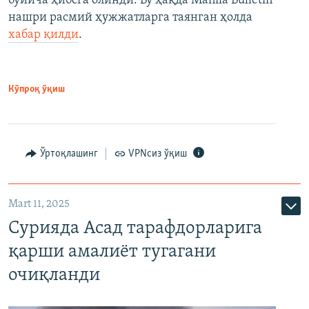
бўйича ҳибсга олинди. Бу ҳақда Manila Bulletin
нашри расмий ҳужжатларга таянган ҳолда
хабар қилди
.
Кўпроқ ўқиш
Ўртоқлашинг
VPNсиз ўқиш
Mart 11, 2025
Сурияда Асад тарафдорларига
қарши амалиёт тугагани
очиқланди