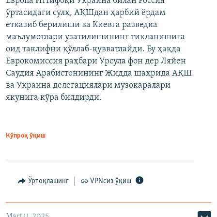
Европа Иттифоқи Украина билан Россия
ўртасидаги сулҳ, АҚШдан ҳарбий ёрдам
етказиб берилиши ва Киевга разведка
маълумотлари узатилишининг тикланишига
оид таклифни қўллаб-қувватлайди. Бу ҳақда
Еврокомиссия раҳбари Урсула фон дер Ляйен
Саудия Арабистонининг Жидда шаҳрида АҚШ
ва Украина делегациялари музокаралари
якунига кўра билдирди.
Кўпроқ ўқиш
Ўртоқлашинг
VPNсиз ўқиш
Mart 11, 2025