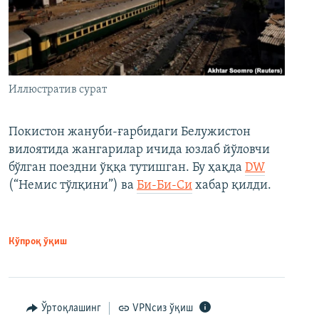
Иллюстратив сурат
Покистон жануби-ғарбидаги Белужистон
вилоятида жангарилар ичида юзлаб йўловчи
бўлган поездни ўққа тутишган. Бу ҳақда
DW
(“Немис тўлқини”) ва
Би-Би-Си
хабар қилди.
Кўпроқ ўқиш
Ўртоқлашинг
VPNсиз ўқиш