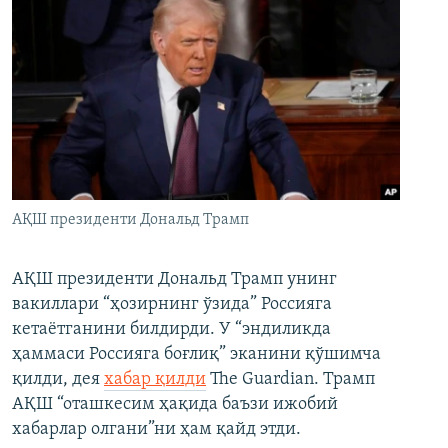
АҚШ президенти Дональд Трамп
АҚШ президенти Дональд Трамп унинг
вакиллари “ҳозирнинг ўзида” Россияга
кетаётганини билдирди. У “эндиликда
ҳаммаси Россияга боғлиқ” эканини қўшимча
қилди, дея
хабар қилди
The Guardian. Трамп
АҚШ “оташкесим ҳақида баъзи ижобий
хабарлар олгани”ни ҳам қайд этди.