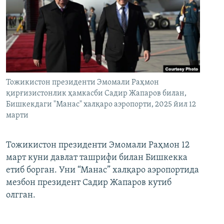
Тожикистон президенти Эмомали Раҳмон
қирғизистонлик ҳамкасби Садир Жапаров билан,
Бишкекдаги "Манас" халқаро аэропорти, 2025 йил 12
марти
Тожикистон президенти Эмомали Раҳмон 12
март куни давлат ташрифи билан Бишкекка
етиб борган. Уни “Манас” халқаро аэропортида
мезбон президент Садир Жапаров кутиб
олгган.