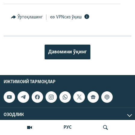
Ўртоқлашинг
VPNсиз ўқиш
Давомини ўқинг
ИЖТИМОИЙ ТАРМОҚЛАР
ОЗОДЛИК
РУС
МАЪЛУМОТ