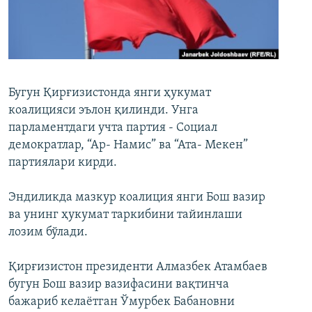
Бугун Қирғизистонда янги ҳукумат
коалицияси эълон қилинди. Унга
парламентдаги учта партия - Социал
демократлар, “Ар- Намис” ва “Ата- Мекен”
партиялари кирди.
Эндиликда мазкур коалиция янги Бош вазир
ва унинг ҳукумат таркибини тайинлаши
лозим бўлади.
Қирғизистон президенти Алмазбек Атамбаев
бугун Бош вазир вазифасини вақтинча
бажариб келаётган Ўмурбек Бабановни