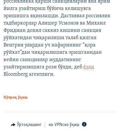
россияликка қарши санкцияларни яна ярим
йилга узайтириш бўйича келишувга
эришишга яқинлашди. Даставвал россиялик
тадбиркорлар Алишер Усмонов ва Михаил
Фридман дохил саккиз кишини санкция
рўйхатидан чиқарилиши талаб қилган
Венгрия улардан уч нафарининг “қора
рўйхат”дан чиқарилишига эришганидан
кейин санкциялар муддатининг
узайтирилишига рози бўлди, деб
ёзди
Bloomberg агентлиги.
Кўпроқ ўқиш
Ўртоқлашинг
VPNсиз ўқиш