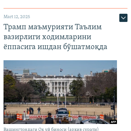
Mart 12, 2025
Трамп маъмурияти Таълим
вазирлиги ходимларини
ёппасига ишдан бўшатмоқда
Вашингтондаги Оқ уй биноси (архив сурати)