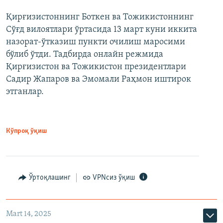
Қирғизистоннинг Боткен ва Тожикистоннинг
Сўғд вилоятлари ўртасида 13 март куни иккита
назорат-ўтказиш пункти очилиш маросими
бўлиб ўтди. Тадбирда онлайн режмида
Қирғизистон ва Тожикистон президентлари
Садир Жапаров ва Эмомали Раҳмон иштирок
этганлар.
Кўпроқ ўқиш
Ўртоқлашинг
VPNсиз ўқиш
Mart 14, 2025