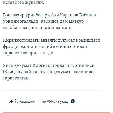
истеъфога жўнатди.
Бош вазир ўринбосари Али Карашов Бабанов
ўрнини эгаллади. Карашов ҳам мазкур
вазифага вақтинча тайинланган.
Қирғизистондаги аввалги ҳукумат коалицияси
фракцияларнинг чиқиб кетиши ортидан
тарқатиб юборилган эди.
Янги ҳукумат Қирғизистондаги тўртинчиси
бўлиб, шу пайтгача учта ҳукумат коалицияси
тарқатилган.
Ўртоқлашинг
VPNсиз ўқиш