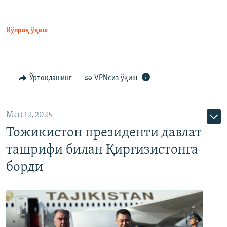
Кўпроқ ўқиш
Ўртоқлашинг
VPNсиз ўқиш
Mart 12, 2025
Тожикистон президенти давлат
ташрифи билан Қирғизистонга
борди