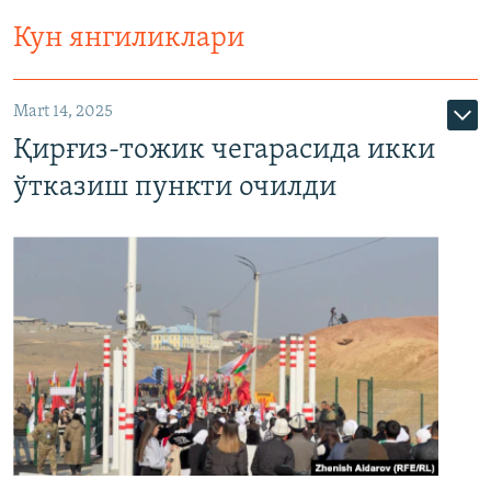
Кун янгиликлари
Mart 14, 2025
Қирғиз-тожик чегарасида икки
ўтказиш пункти очилди