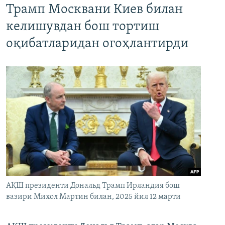
Трамп Москвани Киев билан
келишувдан бош тортиш
оқибатларидан огоҳлантирди
АҚШ президенти Дональд Трамп Ирландия бош
вазири Михол Мартин билан, 2025 йил 12 марти