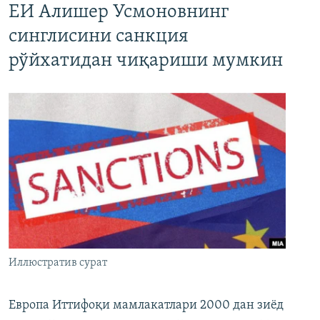
ЕИ Алишер Усмоновнинг
синглисини санкция
рўйхатидан чиқариши мумкин
Иллюстратив сурат
Европа Иттифоқи мамлакатлари 2000 дан зиёд