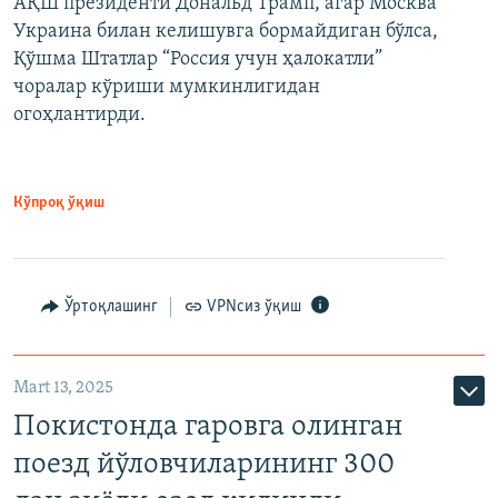
АҚШ президенти Дональд Трамп, агар Москва
Украина билан келишувга бормайдиган бўлса,
Қўшма Штатлар “Россия учун ҳалокатли”
чоралар кўриши мумкинлигидан
огоҳлантирди.
Кўпроқ ўқиш
Ўртоқлашинг
VPNсиз ўқиш
Mart 13, 2025
Покистонда гаровга олинган
поезд йўловчиларининг 300