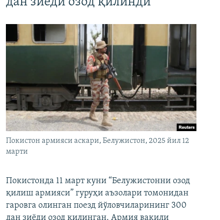
дан зиёди озод қилинди
Покистон армияси аскари, Белужистон, 2025 йил 12
марти
Покистонда 11 март куни “Белужистонни озод
қилиш армияси” гуруҳи аъзолари томонидан
гаровга олинган поезд йўловчиларининг 300
дан зиёди озод қилинган. Армия вакили