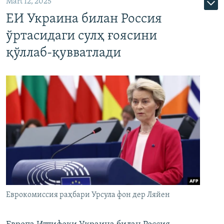
Mart 12, 2025
ЕИ Украина билан Россия
ўртасидаги сулҳ ғоясини
қўллаб-қувватлади
Еврокомиссия раҳбари Урсула фон дер Ляйен