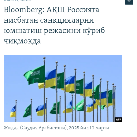
Bloomberg: АҚШ Россияга
нисбатан санкцияларни
юмшатиш режасини кўриб
чиқмоқда
Жидда (Саудия Арабистони), 2025 йил 10 марти