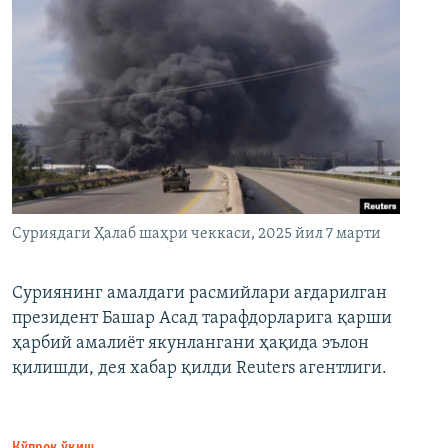
Суриядаги Ҳалаб шаҳри чеккаси, 2025 йил 7 марти
Суриянинг амалдаги расмийлари ағдарилган
президент Башар Асад тарафдорларига қарши
ҳарбий амалиёт якунлангани ҳақида эълон
қилишди, дея хабар қилди Reuters агентлиги.
Кўпроқ ўқиш