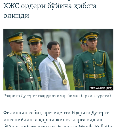
ХЖС ордери бўйича ҳибсга
олинди
Родриго Дутерте гвардиячилар билан (архив сурати)
Филиппин собиқ президенти Родриго Дутерте
инсонийликка қарши жиноятларга оид иш