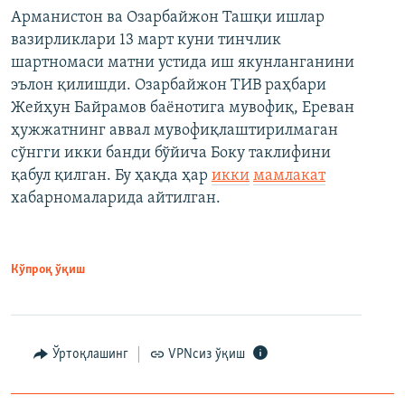
Арманистон ва Озарбайжон Ташқи ишлар
вазирликлари 13 март куни тинчлик
шартномаси матни устида иш якунланганини
эълон қилишди. Озарбайжон ТИВ раҳбари
Жейҳун Байрамов баёнотига мувофиқ, Ереван
ҳужжатнинг аввал мувофиқлаштирилмаган
сўнгги икки банди бўйича Боку таклифини
қабул қилган. Бу ҳақда ҳар
икки
мамлакат
хабарномаларида айтилган.
Кўпроқ ўқиш
Ўртоқлашинг
VPNсиз ўқиш