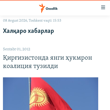
Линклар
Бош
мавзуларга
08 Avgust 2026, Toshkent vaqti: 15:53
ўтинг
OZODLIK SURISHTIRUVLARI
Асосий
Халқаро хабарлар
OZODVIDEO
навигацияга
ўтинг
OZODARXIV
Қидиришга
Sentabr 01, 2012
ўтинг
На русском
Қирғизистонда янги ҳукмрон
коалиция тузилди
ИЖТИМОИЙ ТАРМОҚЛАР
Озодлик бошқа тилларда