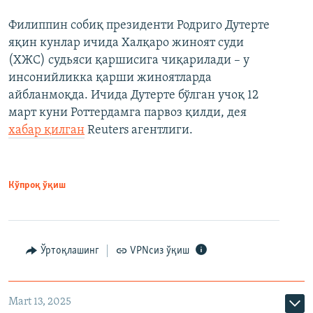
Филиппин собиқ президенти Родриго Дутерте
яқин кунлар ичида Халқаро жиноят суди
(ХЖС) судьяси қаршисига чиқарилади – у
инсонийликка қарши жиноятларда
айбланмоқда. Ичида Дутерте бўлган учоқ 12
март куни Роттердамга парвоз қилди, дея
хабар қилган
Reuters агентлиги.
Кўпроқ ўқиш
Ўртоқлашинг
VPNсиз ўқиш
Mart 13, 2025