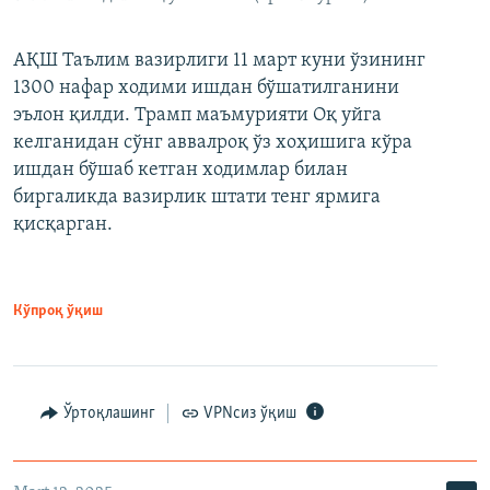
АҚШ Таълим вазирлиги 11 март куни ўзининг
1300 нафар ходими ишдан бўшатилганини
эълон қилди. Трамп маъмурияти Оқ уйга
келганидан сўнг аввалроқ ўз хоҳишига кўра
ишдан бўшаб кетган ходимлар билан
биргаликда вазирлик штати тенг ярмига
қисқарган.
Кўпроқ ўқиш
Ўртоқлашинг
VPNсиз ўқиш