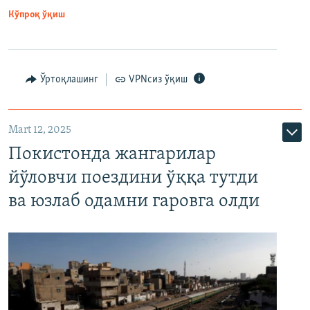
Кўпроқ ўқиш
Ўртоқлашинг
VPNсиз ўқиш
Mart 12, 2025
Покистонда жангарилар
йўловчи поездини ўққа тутди
ва юзлаб одамни гаровга олди