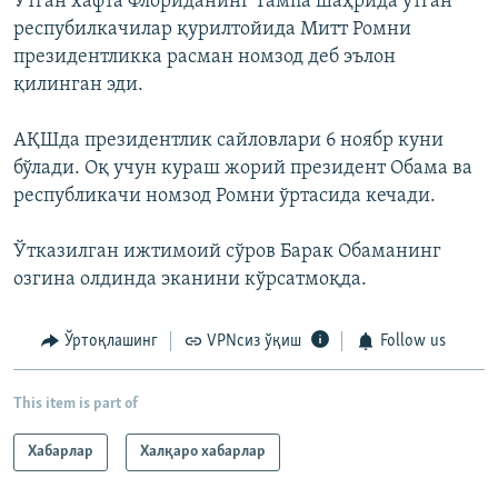
Ўтган хафта Флориданинг Тампа шаҳрида ўтган
респубилкачилар қурилтойида Митт Ромни
президентликка расман номзод деб эълон
қилинган эди.
АҚШда президентлик сайловлари 6 ноябр куни
бўлади. Оқ учун кураш жорий президент Обама ва
республикачи номзод Ромни ўртасида кечади.
Ўтказилган ижтимоий сўров Барак Обаманинг
озгина олдинда эканини кўрсатмоқда.
Ўртоқлашинг
VPNсиз ўқиш
Follow us
This item is part of
Хабарлар
Халқаро хабарлар