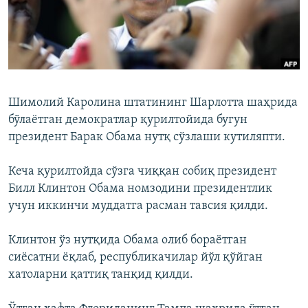
Шимолий Каролина штатининг Шарлотта шаҳрида
бўлаётган демократлар қурилтойида бугун
президент Барак Обама нутқ сўзлаши кутиляпти.
Кеча қурилтойда сўзга чиққан собиқ президент
Билл Клинтон Обама номзодини президентлик
учун иккинчи муддатга расман тавсия қилди.
Клинтон ўз нутқида Обама олиб бораётган
сиёсатни ёқлаб, республикачилар йўл қўйган
хатоларни қаттиқ танқид қилди.