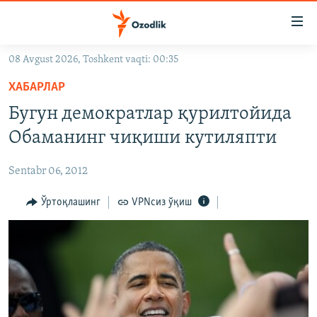
Линклар
Бош
мавзуларга
08 Avgust 2026, Toshkent vaqti: 00:35
ўтинг
OZODLIK SURISHTIRUVLARI
Асосий
ХАБАРЛАР
OZODVIDEO
навигацияга
Бугун демократлар қурилтойида
ўтинг
OZODARXIV
Обаманинг чиқиши кутиляпти
Қидиришга
ўтинг
На русском
Sentabr 06, 2012
ИЖТИМОИЙ ТАРМОҚЛАР
Ўртоқлашинг
VPNсиз ўқиш
Озодлик бошқа тилларда