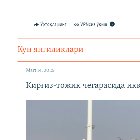
Ўртоқлашинг
VPNсиз ўқиш
Кун янгиликлари
Mart 14, 2025
Қирғиз-тожик чегарасида ик