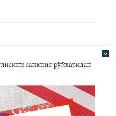
глисини санкция рўйхатидан