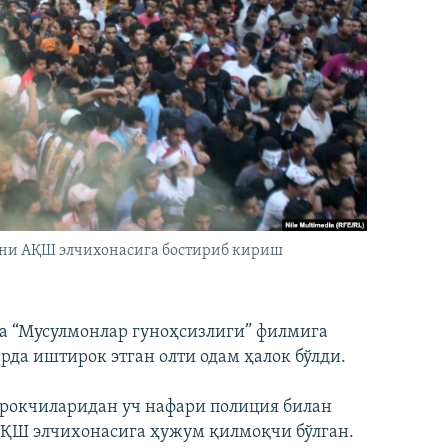
рни АҚШ элчихонасига бостириб кириш
а “Мусулмонлар гуноҳсизлиги” филмига
да иштирок этган олти одам ҳалок бўлди.
рокчиларидан уч нафари полиция билан
АҚШ элчихонасига ҳужум қилмоқчи бўлган.