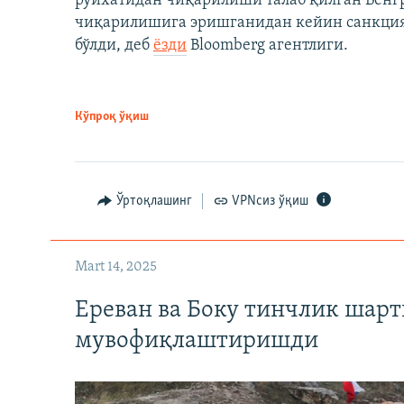
рўйхатидан чиқарилиши талаб қилган Венгр
чиқарилишига эришганидан кейин санкция
бўлди, деб
ёзди
Bloomberg агентлиги.
Кўпроқ ўқиш
Ўртоқлашинг
VPNсиз ўқиш
Mart 14, 2025
Ереван ва Боку тинчлик шар
мувофиқлаштиришди