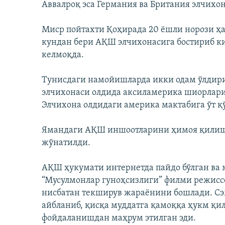
Аввалроқ эса Германия ва Британия элчихо
Миср пойтахти Қоҳирада 20 ёшли норози ҳа
кундан бери АҚШ элчихонасига бостириб к
келмоқда.
Тунисдаги намойишларда икки одам ўлдири
элчихонаси олдида аксиламерика шиорлар
Элчихона олдидаги америка мактабига ўт қ
Ямандаги АҚШ иншоотларини ҳимоя қилиш 
жўнатилди.
АҚШ ҳукумати интернетда пайдо бўлган ва 
“Мусулмонлар гуноҳсизлиги” филми режиссё
нисбатан текширув жараёнини бошлади. Сэ
айбланиб, қисқа муддатга қамоққа ҳукм қи
фойдаланишдан маҳрум этилган эди.