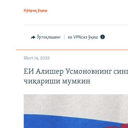
Кўпроқ ўқиш
Ўртоқлашинг
VPNсиз ўқиш
Mart 14, 2025
ЕИ Алишер Усмоновнинг син
чиқариши мумкин