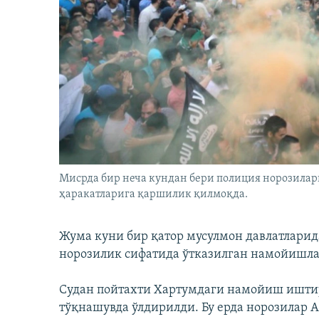
Мисрда бир неча кундан бери полиция норозила
ҳаракатларига қаршилик қилмоқда.
Жума куни бир қатор мусулмон давлатларид
норозилик сифатида ўтказилган намойишлар
Судан пойтахти Хартумдаги намойиш ишти
тўқнашувда ўлдирилди. Бу ерда норозилар 