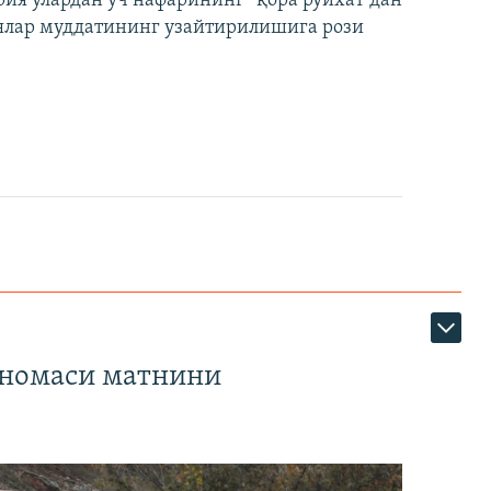
ия улардан уч нафарининг “қора рўйхат”дан
лар муддатининг узайтирилишига рози
тномаси матнини