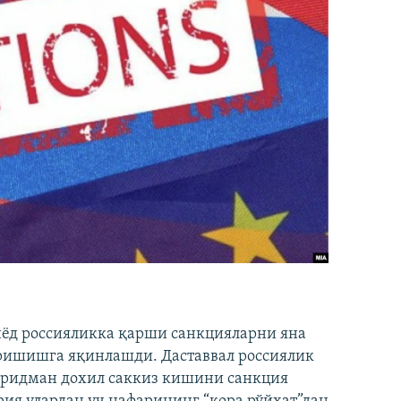
иёд россияликка қарши санкцияларни яна
ришишга яқинлашди. Даставвал россиялик
Фридман дохил саккиз кишини санкция