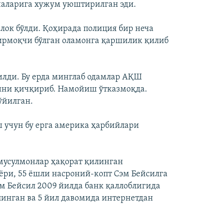
наларига хужум уюштирилган эди.
лок бўлди. Қоҳирада полиция бир неча
ирмоқчи бўлган оламонга қаршилик қилиб
лди. Бу ерда минглаб одамлар АҚШ
ини қичқириб. Намойиш ўтказмоқда.
ўйилган.
учун бу ерга америка ҳарбийлари
мусулмонлар ҳақорат қилинган
ри, 55 ёшли насроний-копт Сэм Бейсилга
м Бейсил 2009 йилда банк қаллоблигида
линган ва 5 йил давомида интернетдан