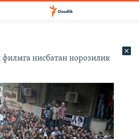
 филмга нисбатан норозилик