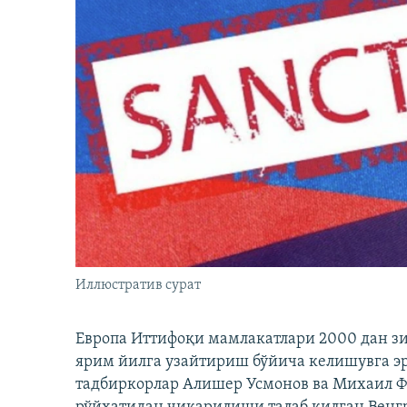
Иллюстратив сурат
Европа Иттифоқи мамлакатлари 2000 дан з
ярим йилга узайтириш бўйича келишувга э
тадбиркорлар Алишер Усмонов ва Михаил 