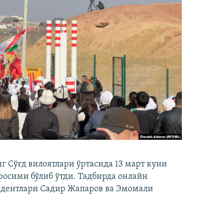
 Сўғд вилоятлари ўртасида 13 март куни
осими бўлиб ўтди. Тадбирда онлайн
идентлари Садир Жапаров ва Эмомали