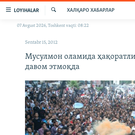
Линклар
ХАЛҚАРО ХАБАРЛАР
LOYIHALAR
Бош
мавзуларга
Излаш
07 Avgust 2026, Toshkent vaqti: 08:22
OZODLIK SURISHTIRUVLARI
ўтинг
Асосий
OZODVIDEO
Sentabr 15, 2012
навигацияга
OZODARXIV
ўтинг
Мусулмон оламида ҳақоратли
Қидиришга
давом этмоқда
ўтинг