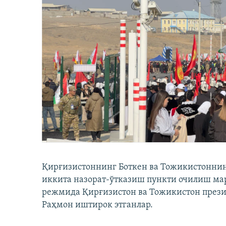
Қирғизистоннинг Боткен ва Тожикистоннинг
иккита назорат-ўтказиш пункти очилиш мар
режмида Қирғизистон ва Тожикистон през
Раҳмон иштирок этганлар.