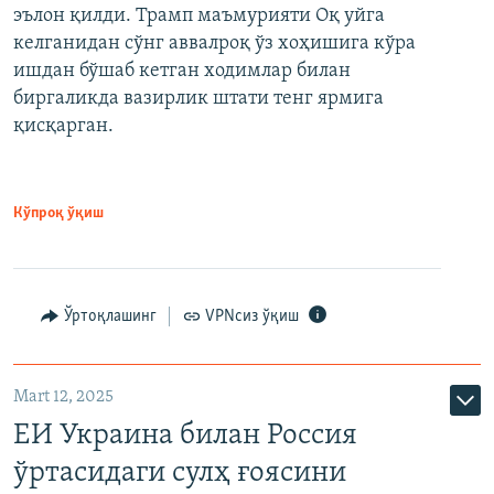
эълон қилди. Трамп маъмурияти Оқ уйга
келганидан сўнг аввалроқ ўз хоҳишига кўра
ишдан бўшаб кетган ходимлар билан
биргаликда вазирлик штати тенг ярмига
қисқарган.
Кўпроқ ўқиш
Ўртоқлашинг
VPNсиз ўқиш
Mart 12, 2025
ЕИ Украина билан Россия
ўртасидаги сулҳ ғоясини