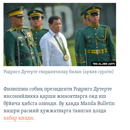
Родриго Дутерте гвардиячилар билан (архив сурати)
Филиппин собиқ президенти Родриго Дутерте
инсонийликка қарши жиноятларга оид иш
бўйича ҳибсга олинди. Бу ҳақда Manila Bulletin
нашри расмий ҳужжатларга таянган ҳолда
хабар қилди
.