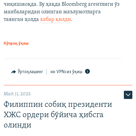
чиқишмоқда. Бу ҳақда Bloomberg агентлиги ўз
манбаларидан олинган маълумотларга
таянган ҳолда
хабар қилди
.
Кўпроқ ўқиш
Ўртоқлашинг
VPNсиз ўқиш
Mart 11, 2025
Филиппин собиқ президенти
ХЖС ордери бўйича ҳибсга
олинди