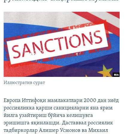
Иллюстратив сурат
Европа Иттифоқи мамлакатлари 2000 дан зиёд
россияликка қарши санкцияларни яна ярим
йилга узайтириш бўйича келишувга
эришишга яқинлашди. Даставвал россиялик
тадбиркорлар Алишер Усмонов ва Михаил