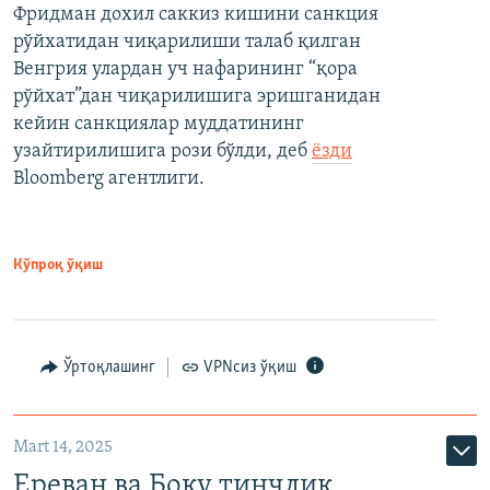
Фридман дохил саккиз кишини санкция
рўйхатидан чиқарилиши талаб қилган
Венгрия улардан уч нафарининг “қора
рўйхат”дан чиқарилишига эришганидан
кейин санкциялар муддатининг
узайтирилишига рози бўлди, деб
ёзди
Bloomberg агентлиги.
Кўпроқ ўқиш
Ўртоқлашинг
VPNсиз ўқиш
Mart 14, 2025
Ереван ва Боку тинчлик