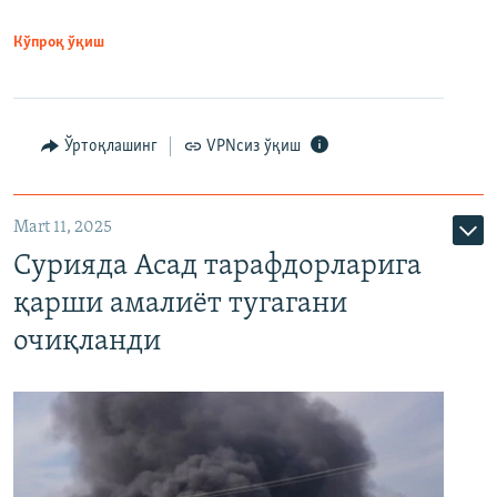
Кўпроқ ўқиш
Ўртоқлашинг
VPNсиз ўқиш
Mart 11, 2025
Сурияда Асад тарафдорларига
қарши амалиёт тугагани
очиқланди