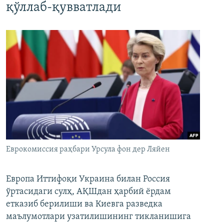
қўллаб-қувватлади
Еврокомиссия раҳбари Урсула фон дер Ляйен
Европа Иттифоқи Украина билан Россия
ўртасидаги сулҳ, АҚШдан ҳарбий ёрдам
етказиб берилиши ва Киевга разведка
маълумотлари узатилишининг тикланишига