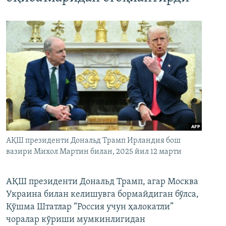
АҚШ президенти Дональд Трамп Ирландия бош
вазири Михол Мартин билан, 2025 йил 12 марти
АҚШ президенти Дональд Трамп, агар Москва
Украина билан келишувга бормайдиган бўлса,
Қўшма Штатлар “Россия учун ҳалокатли”
чоралар кўриши мумкинлигидан