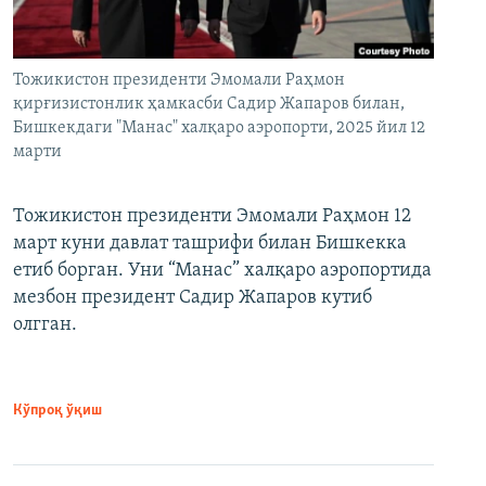
Тожикистон президенти Эмомали Раҳмон
қирғизистонлик ҳамкасби Садир Жапаров билан,
Бишкекдаги "Манас" халқаро аэропорти, 2025 йил 12
марти
Тожикистон президенти Эмомали Раҳмон 12
март куни давлат ташрифи билан Бишкекка
етиб борган. Уни “Манас” халқаро аэропортида
мезбон президент Садир Жапаров кутиб
олгган.
Кўпроқ ўқиш