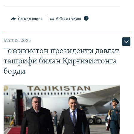
Ўртоқлашинг
VPNсиз ўқиш
Mart 12, 2025
Тожикистон президенти давлат
ташрифи билан Қирғизистонга
борди