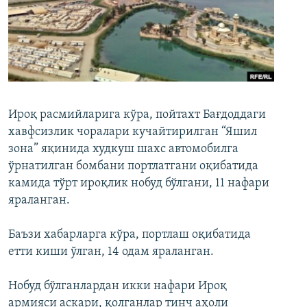
Ироқ расмийларига кўра, пойтахт Бағдоддаги
хавфсизлик чоралари кучайтирилган “Яшил
зона” яқинида худкуш шахс автомобилга
ўрнатилган бомбани портлатгани оқибатида
камида тўрт ироқлик нобуд бўлгани, 11 нафари
яраланган.
Баъзи хабарларга кўра, портлаш оқибатида
етти киши ўлган, 14 одам яраланган.
Нобуд бўлганлардан икки нафари Ироқ
армияси аскари, қолганлар тинч аҳоли