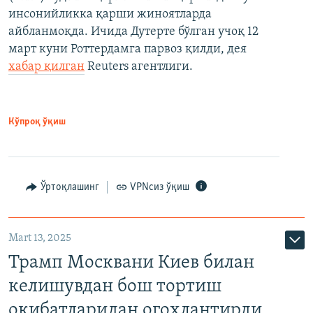
инсонийликка қарши жиноятларда
айбланмоқда. Ичида Дутерте бўлган учоқ 12
март куни Роттердамга парвоз қилди, дея
хабар қилган
Reuters агентлиги.
Кўпроқ ўқиш
Ўртоқлашинг
VPNсиз ўқиш
Mart 13, 2025
Трамп Москвани Киев билан
келишувдан бош тортиш
оқибатларидан огоҳлантирди