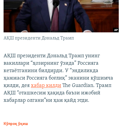
АҚШ президенти Дональд Трамп
АҚШ президенти Дональд Трамп унинг
вакиллари “ҳозирнинг ўзида” Россияга
кетаётганини билдирди. У “эндиликда
ҳаммаси Россияга боғлиқ” эканини қўшимча
қилди, дея
хабар қилди
The Guardian. Трамп
АҚШ “оташкесим ҳақида баъзи ижобий
хабарлар олгани”ни ҳам қайд этди.
Кўпроқ ўқиш