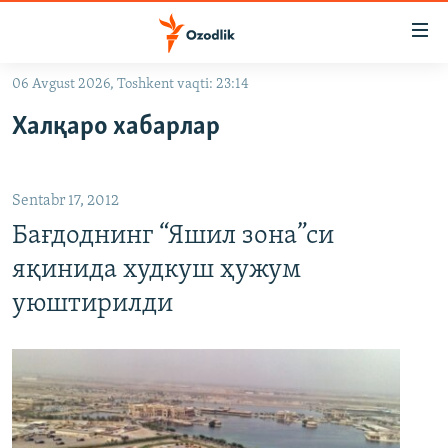
Линклар
Бош
мавзуларга
06 Avgust 2026, Toshkent vaqti: 23:14
ўтинг
OZODLIK SURISHTIRUVLARI
Асосий
Халқаро хабарлар
OZODVIDEO
навигацияга
ўтинг
OZODARXIV
Қидиришга
Sentabr 17, 2012
ўтинг
На русском
Бағдоднинг “Яшил зона”си
яқинида худкуш ҳужум
ИЖТИМОИЙ ТАРМОҚЛАР
уюштирилди
Озодлик бошқа тилларда