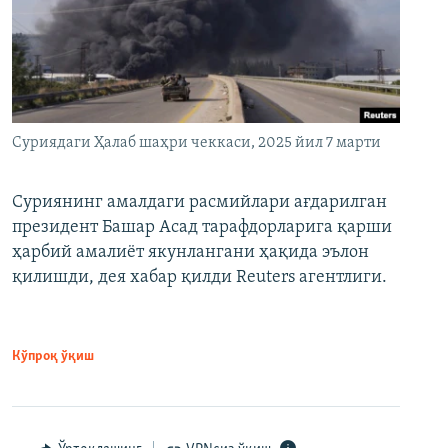
Суриядаги Ҳалаб шаҳри чеккаси, 2025 йил 7 марти
Суриянинг амалдаги расмийлари ағдарилган
президент Башар Асад тарафдорларига қарши
ҳарбий амалиёт якунлангани ҳақида эълон
қилишди, дея хабар қилди Reuters агентлиги.
Кўпроқ ўқиш