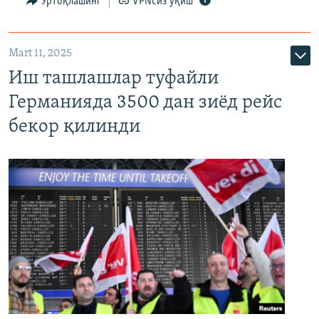
Ўртоқлашинг
VPNсиз ўқиш
Mart 11, 2025
Иш ташлашлар туфайли
Германияда 3500 дан зиёд рейс
бекор қилинди