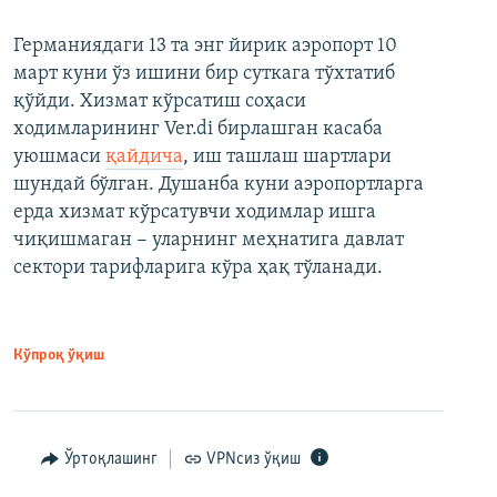
Германиядаги 13 та энг йирик аэропорт 10
март куни ўз ишини бир суткага тўхтатиб
қўйди. Хизмат кўрсатиш соҳаси
ходимларининг Ver.di бирлашган касаба
уюшмаси
қайдича
, иш ташлаш шартлари
шундай бўлган. Душанба куни аэропортларга
ерда хизмат кўрсатувчи ходимлар ишга
чиқишмаган − уларнинг меҳнатига давлат
сектори тарифларига кўра ҳақ тўланади.
Кўпроқ ўқиш
Ўртоқлашинг
VPNсиз ўқиш