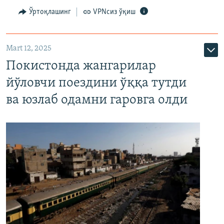
Ўртоқлашинг
VPNсиз ўқиш
Mart 12, 2025
Покистонда жангарилар
йўловчи поездини ўққа тутди
ва юзлаб одамни гаровга олди