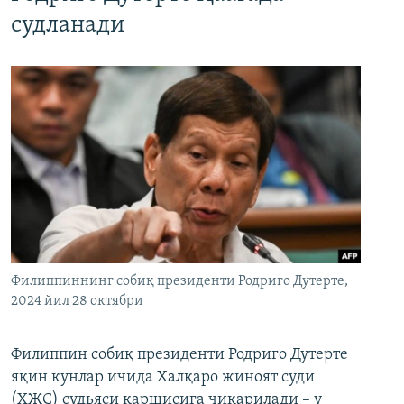
судланади
Филиппиннинг собиқ президенти Родриго Дутерте,
2024 йил 28 октябри
Филиппин собиқ президенти Родриго Дутерте
яқин кунлар ичида Халқаро жиноят суди
(ХЖС) судьяси қаршисига чиқарилади – у