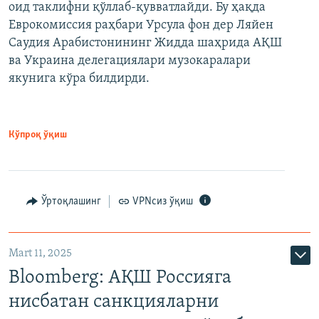
оид таклифни қўллаб-қувватлайди. Бу ҳақда
Еврокомиссия раҳбари Урсула фон дер Ляйен
Саудия Арабистонининг Жидда шаҳрида АҚШ
ва Украина делегациялари музокаралари
якунига кўра билдирди.
Кўпроқ ўқиш
Ўртоқлашинг
VPNсиз ўқиш
Mart 11, 2025
Bloomberg: АҚШ Россияга
нисбатан санкцияларни