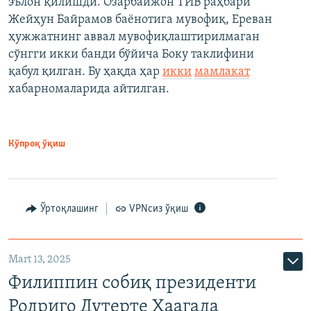
эълон қилишди. Озарбайжон ТИВ раҳбари
Жейҳун Байрамов баёнотига мувофиқ, Ереван
ҳужжатнинг аввал мувофиқлаштирилмаган
сўнгги икки банди бўйича Боку таклифини
қабул қилган. Бу ҳақда ҳар
икки
мамлакат
хабарномаларида айтилган.
Кўпроқ ўқиш
Ўртоқлашинг
VPNсиз ўқиш
Mart 13, 2025
Филиппин собиқ президенти
Родриго Дутерте Ҳаагада