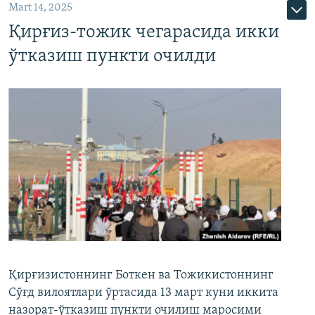
Mart 14, 2025
Қирғиз-тожик чегарасида икки
ўтказиш пункти очилди
Қирғизистоннинг Боткен ва Тожикистоннинг
Сўғд вилоятлари ўртасида 13 март куни иккита
назорат-ўтказиш пункти очилиш маросими