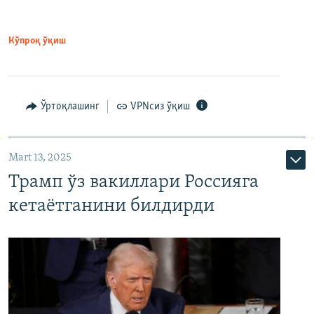
Кўпроқ ўқиш
Ўртоқлашинг
VPNсиз ўқиш
Mart 13, 2025
Трамп ўз вакиллари Россияга
кетаётганини билдирди