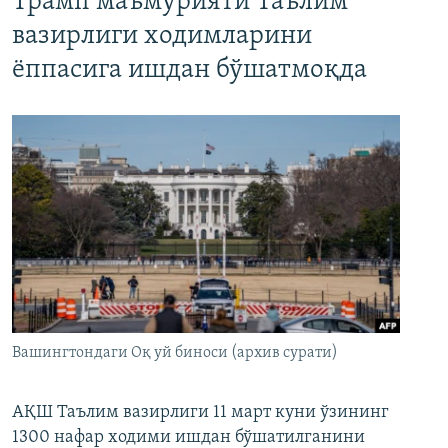
Трамп маъмурияти Таълим
вазирлиги ходимларини
ёппасига ишдан бўшатмоқда
Вашингтондаги Оқ уй биноси (архив сурати)
АҚШ Таълим вазирлиги 11 март куни ўзининг
1300 нафар ходими ишдан бўшатилганини