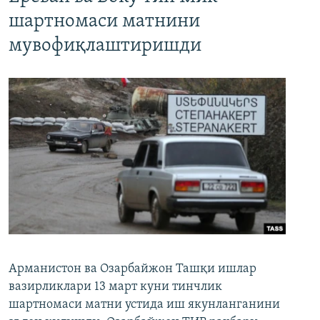
шартномаси матнини
мувофиқлаштиришди
Арманистон ва Озарбайжон Ташқи ишлар
вазирликлари 13 март куни тинчлик
шартномаси матни устида иш якунланганини