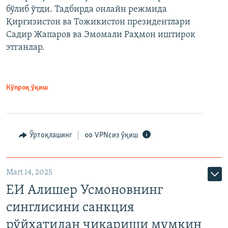
бўлиб ўтди. Тадбирда онлайн режмида
Қирғизистон ва Тожикистон президентлари
Садир Жапаров ва Эмомали Раҳмон иштирок
этганлар.
Кўпроқ ўқиш
Ўртоқлашинг
VPNсиз ўқиш
Mart 14, 2025
ЕИ Алишер Усмоновнинг
синглисини санкция
рўйхатидан чиқариши мумкин