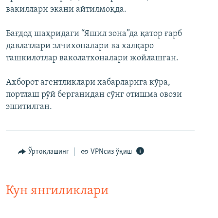
вакиллари экани айтилмоқда.
Бағдод шаҳридаги “Яшил зона”да қатор ғарб
давлатлари элчихоналари ва халқаро
ташкилотлар ваколатхоналари жойлашган.
Ахборот агентликлари хабарларига кўра,
портлаш рўй берганидан сўнг отишма овози
эшитилган.
Ўртоқлашинг
VPNсиз ўқиш
Кун янгиликлари