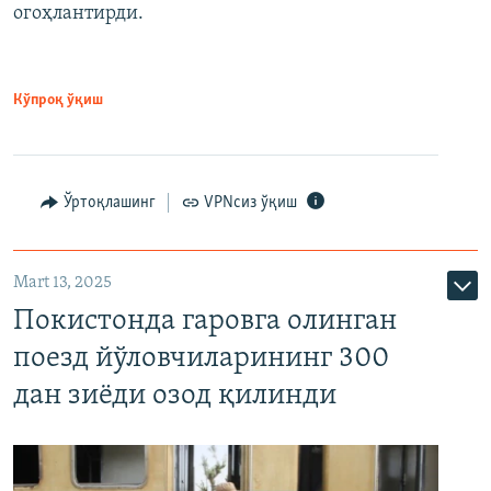
огоҳлантирди.
Кўпроқ ўқиш
Ўртоқлашинг
VPNсиз ўқиш
Mart 13, 2025
Покистонда гаровга олинган
поезд йўловчиларининг 300
дан зиёди озод қилинди