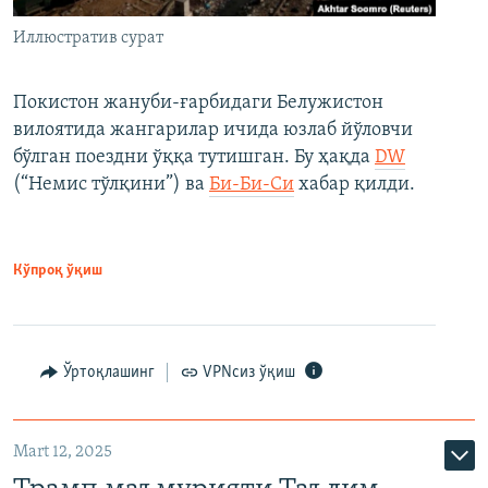
Иллюстратив сурат
Покистон жануби-ғарбидаги Белужистон
вилоятида жангарилар ичида юзлаб йўловчи
бўлган поездни ўққа тутишган. Бу ҳақда
DW
(“Немис тўлқини”) ва
Би-Би-Си
хабар қилди.
Кўпроқ ўқиш
Ўртоқлашинг
VPNсиз ўқиш
Mart 12, 2025