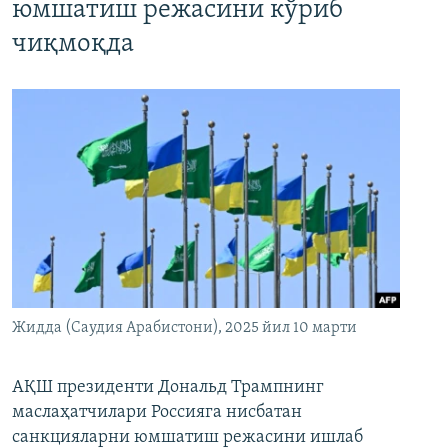
юмшатиш режасини кўриб
чиқмоқда
Жидда (Саудия Арабистони), 2025 йил 10 марти
АҚШ президенти Дональд Трампнинг
маслаҳатчилари Россияга нисбатан
санкцияларни юмшатиш режасини ишлаб