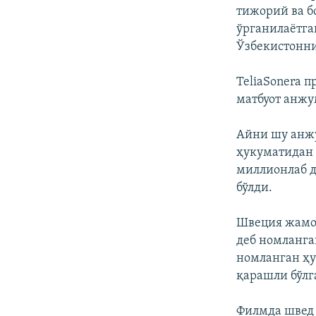
тижорий ва б
ўрганилаëтга
Ўзбекистонн
TeliaSonera 
матбуот анжу
Айни шу анжу
ҳукуматидан 
миллионлаб д
бўлди.
Швеция жамоа
деб номланга
номланган ҳу
қарашли бўлг
Филмда швед 