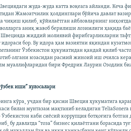
 Швециядаги жуда-жуда катта воқеага айланди. Кеча 
идан Жамоатчилик ҳолдинглари бўйича давлат вази
а чиқиш қилиб¸ қўйилаëтган айбловларнинг ниҳоятд
саволларга аниқ жавоб берилиши лозимлиги ҳақида баë
¸ Швецияда жиддий молиявий фирибгарликларни таф
 идораси бор. Бу идора ҳам вазиятни яқиндан кузатмоқ
oneraнинг Ўзбекистон ҳукуматидан қандай қилиб часто
отиб олгани юзасидан расмий жиноий иш очилса кера
м муаллифларидан бири Фредрик Лаурин Озодлик бил
- ўзбек иши” хулосалари
инга кўра¸ учдан бир қисми Швеция ҳукуматига қара
икаси билан мунтазам мақтаниб келадиган TeliaSonera
 Ўзбекистон каби сиëсий коррупция ботқоғига ботган
иб¸ бу давлатда “тоза” бизнес қилаëтгани борасида ту
ти ой муқаддам ўзи ва икки ҳамкасбини кенг кўламли