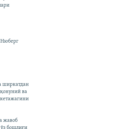
лари
с Нюберг
да ширкатдан
иқонуний ва
 кетажагини
а жавоб
 ўз бошлиғи