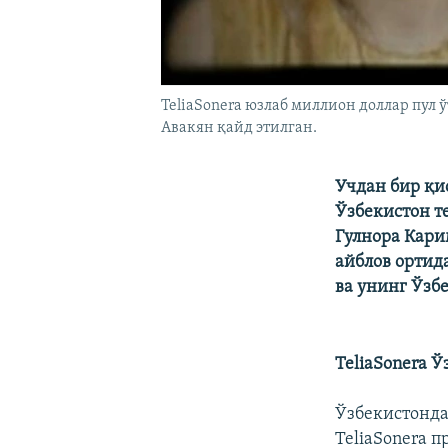
TeliaSonera юзлаб миллион доллар пул
Авакян қайд этилган.
Учдан бир қи
Ўзбекистон т
Гулнора Кари
айблов ортид
ва унинг Ўзб
TeliaSonera 
Ўзбекистонда
TeliaSonera 