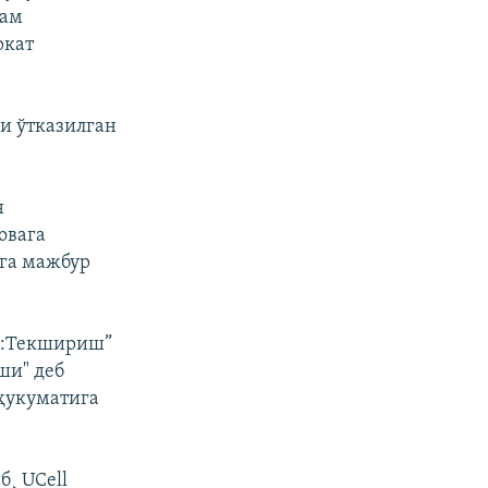
зам
ркат
ни ўтказилган
н
овага
шга мажбур
фа:Текшириш”
ши" деб
ҳукуматига
¸ UCell