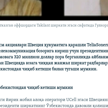
 ўтказган оффшордаги Takilant ширкати эгаси сифатида Гулно
см акциялари Швеция ҳукуматига қарашли TeliaSoner
елекоммуникация бозорига кириш учун президентнин
мовага 320 миллион доллар пора берганликда айбланм
ан Швецияда юзага чиққан жанжал ширкат раҳбарлар
екистондан чиқиб кетиши билан тугаши мумкин.
Ўзбекистондан чиқиб кетиши мумкин
ги йирик мобил алоқа оператори UCell эгаси Швециян
президенти ширкатнинг Ўзбекистонда давомли қолиши