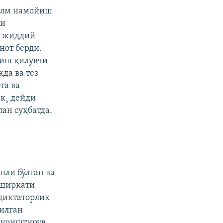
филм намойиш
ри
а жиддий
нот берди.
тиш қилувчи
да ва тез
та ва
к¸ дейди
ан суҳбатда.
шли бўлган ва
 ширкати
 диктаторлик
ғилган
 суриштирув