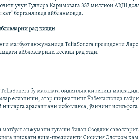
очиш учун Гулнора Каримовага 337 миллион АҚШ дол
ткат” берганликда айбланмоқда.
йбловларни рад қилди
унги матбуот анжуманида TeliaSonera президенти Лар
мдаги айбловларини кескин рад этди.
 TeliaSonera бу масалага ойдинлик киритиш мақсади
млар ëлланиши¸ агар ширкатнинг Ўзбекистонда ғайр
 ишларга аралашгани исботланса¸ ўзининг истеъфога
 матбуот анжумани тугаши билан Озодлик саволлариг
Sonera ширкати вице-президенти Сисилия Эдстром ҳам