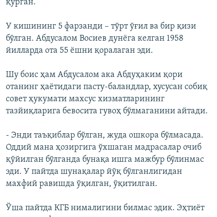
қурган.
У кишининг 5 фарзанди – тўрт ўғил ва бир қизи
бўлган. Абдусалом Восиев дунёга келган 1958
йилларда ота 55 ёшни қоралаган эди.
Шу боис ҳам Абдусалом ака Абдуҳаким қори
отанинг ҳаётидаги пасту-баландлар, хусусан собиқ
совет ҳукумати махсус хизматларининг
тазйиқларига бевосита гувоҳ бўлмаганини айтади.
- Энди таъқиблар бўлган, жуда ошкора бўлмасада.
Оддий мана ҳозиргига ўхшаган мадрасалар очиб
қўйилган бўлганда бунақа ишга мажбур бўлинмас
эди. У пайтда шунақалар йўқ бўлганлигидан
махфий равишда ўқилган, ўқитилган.
Ўша пайтда КГБ нималигини билмас эдик. Эҳтиëт