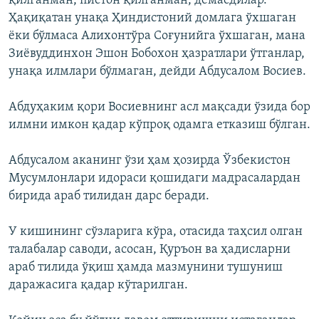
қилганман, пистон қилганман, демасдилар.
Ҳақиқатан унақа Ҳиндистоний домлага ўхшаган
ëки бўлмаса Алихонтўра Соғунийга ўхшаган, мана
Зиëвуддинхон Эшон Бобохон ҳазратлари ўтганлар,
унақа илмлари бўлмаган, дейди Абдусалом Восиев.
Абдуҳаким қори Восиевнинг асл мақсади ўзида бор
илмни имкон қадар кўпроқ одамга етказиш бўлган.
Абдусалом аканинг ўзи ҳам ҳозирда Ўзбекистон
Мусумлонлари идораси қошидаги мадрасалардан
бирида араб тилидан дарс беради.
У кишининг сўзларига кўра, отасида таҳсил олган
талабалар саводи, асосан, Қуръон ва ҳадисларни
араб тилида ўқиш ҳамда мазмунини тушуниш
даражасига қадар кўтарилган.