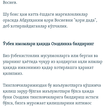
Восиев.
Шу боис ҳам катта ёшдаги марғилонликлар
орасида Абдулҳаким қори Восиевни "қори дада",
деб хотирлайдиганлар кўпчилик.
Ўзбек имомлари ҳақида Озодликка билдиринг
Биз ўзбекистонлик мусулмонларга илм берган ва
уларнинг ҳаётида чуқур из қолдирган аҳли илмлар
ҳақида имконимиз қадар хотирлашга ҳаракат
қиляпмиз.
Тингловчиларимиздан бу маълумотларга қўшимча
қилиш зарур бўлган маълумотлари бўлса ҳамда
буни Озодлик тингловчиларига билдириш истаги
бўлса, бизга мурожаат қилишларини илтимос