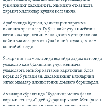
ўзимизнинг халқимизга, элимизга етказишга
ҳаракат қилганлар қўлдан келганича.
Араб тилида Қуръон, ҳадисларни таржима
қилишга яраганлар. Бу ўша пайт учун нисбатан
катта илм эди, лекин мана ҳозир мустақилликдан
кейин уламоларимиз кўпайишиб, жуда ҳам илм
кенгайиб кетди.
Ўзларининг замонларида водийда дадам қаторида
уламолар кам бўлишгани учун менимча
уламоларга эътибор каттароқ қаратилган бўлса
керак деб ўйлайман. Дадамизнинг илмларини
олган одамлар Ҳиндистоний домлага боришарди.
Амаллари сўралганда “Худонинг менга фазли
карами кенг эди”, деб қўярдилар холос. Мен фалон