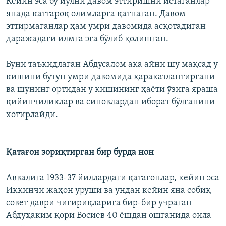
Кейин эса бу йўлни давом эттиришни истаганлар
янада каттароқ олимларга қатнаган. Давом
эттирмаганлар ҳам умри давомида асқотадиган
даражадаги илмга эга бўлиб қолишган.
Буни таъкидлаган Абдусалом ака айни шу мақсад у
кишини бутун умри давомида ҳаракатлантиргани
ва шунинг ортидан у кишининг ҳаёти ўзига яраша
қийинчиликлар ва синовлардан иборат бўлганини
хотирлайди.
Қатағон зориқтирган бир бурда нон
Аввалига 1933-37 йиллардаги қатағонлар, кейин эса
Иккинчи жаҳон уруши ва ундан кейин яна собиқ
совет даври чиғириқларига бир-бир учраган
Абдуҳаким қори Восиев 40 ёшдан ошганида оила