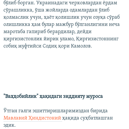
бўлиб борган. Украинадаги черковлардан ëрдам
сўрашликка, ўша жойларда одамлардан ўлиб
қолмаслик учун, ҳаëт қолишлик учун озуқа сўраб
олишликка ҳам булар мажбур бўлганлигини неча
маротаба гапириб берардилар, дейди
қирғизистонлик йирик уламо, Қирғизистоннинг
собиқ муфтийси Содиқ қори Камолов.
"Ваҳҳобийлик" ҳақидаги зиддияту муроса
Ўтган галги эшиттиришларимиздан бирида
Мавлавий Ҳиндистоний
ҳақида суҳбатлашган
эдик.