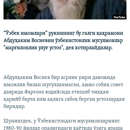
“Ўзбек имомлари” рукнининг бу галги қаҳрамони
Абдуҳаким Восиевни ўзбекистонлик мусулмонлар
"марғилонлик улуғ устоз", дея хотирлайдилар.
Абдулҳаким Восиев бир асрлик умри давомида
имомлик билан шуғулланмаган, аммо собиқ совет
даврида Фарғона водийсида етишиб чиққан
қарийб барча илм аҳлига сабоқ берган устозлардан
биридир.
Шунингдек, у Ўзбекистондаги мусулмонларнинг
1980-90 йиллар оралиғидаги ҳаётида ўзига яраша