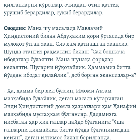
қилганларни кўрсалар, очиқдан-очиқ қаттиқ
урушиб берардилар, сўкиб берардилар.
Озодлик
: Мана шу масалада Мавлавий
Ҳиндистоний билан Абдуҳаким қори ўртасида бир
мулоқот ўтган экан. Сиз ҳам қатнашган экансиз.
Шунда отангиз раҳматлик билан: “Сал бошқача
ибодатлар бўлаяпти. Мана шунақа фарқлар
келаяпти. Шуларни йўқотайлик. Ҳаммамиз битта
йўлдан ибодат қилайлик”, деб борган экансизлар-а?
- Ҳа, ҳамма бир хил бўлсин, Имоми Аъзам
мазҳабида бўлайлик, деган масала кўтарилган.
Энди Ҳиндистоний домла ҳазратлари ҳам Ҳанафий
мазҳабида мустаҳкам бўлганлар. Дадамизга
нисбатан ҳар хил гаплар пайдо бўлганига:“ўша
гапларни қилмайлик битта йўлда бўлганимиздан
кейин”, деган илтимос билан борилганда.