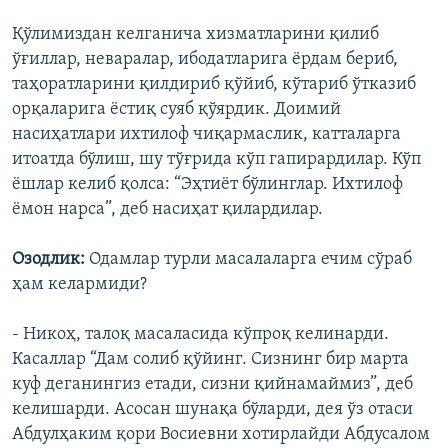
Қўлимиздан келганича хизматларини қилиб
ўғиллар, неваралар, ибодатларига ëрдам бериб,
таҳоратларини қилдириб қўйиб, кўтариб ўтказиб
орқаларига ëстиқ суяб қўярдик. Доимий
насиҳатлари ихтилоф чиқармаслик, катталарга
итоатда бўлиш, шу тўғрида кўп гапирардилар. Кўп
ëшлар келиб қолса: “Эҳтиëт бўлинглар. Ихтилоф
ëмон нарса”, деб насиҳат қилардилар.
Озодлик:
Одамлар турли масалаларга ечим сўраб
ҳам келармиди?
- Никоҳ, талоқ масаласида кўпроқ келинарди.
Касаллар “Дам солиб қўйинг. Сизнинг бир марта
куф деганингиз етади, сизни қийнамаймиз”, деб
келишарди. Асосан шунақа бўларди, дея ўз отаси
Абдулҳаким қори Восиевни хотирлайди Абдусалом