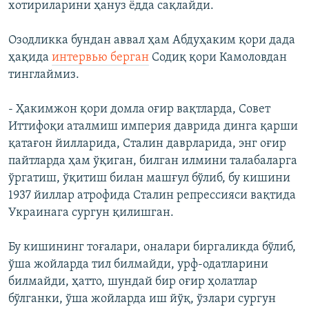
хотириларини ҳануз ёдда сақлайди.
Озодликка бундан аввал ҳам Абдуҳаким қори дада
ҳақида
интервью берган
Содиқ қори Камоловдан
тинглаймиз.
- Ҳакимжон қори домла оғир вақтларда, Совет
Иттифоқи аталмиш империя даврида динга қарши
қатағон йилларида, Сталин даврларида, энг оғир
пайтларда ҳам ўқиган, билган илмини талабаларга
ўргатиш, ўқитиш билан машғул бўлиб, бу кишини
1937 йиллар атрофида Сталин репрессияси вақтида
Украинага сургун қилишган.
Бу кишининг тоғалари, оналари биргаликда бўлиб,
ўша жойларда тил билмайди, урф-одатларини
билмайди, ҳатто, шундай бир оғир ҳолатлар
бўлганки, ўша жойларда иш йўқ, ўзлари сургун