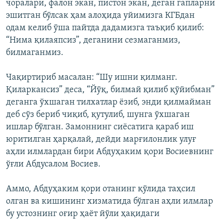
чоралари, фалон экан, пистон экан, деган гапларни
эшитган бўлсак ҳам алоҳида уйимизга КГБдан
одам келиб ўша пайтда дадамизга таъқиб қилиб:
“Нима қилаяпсиз”, деганини сезмаганмиз,
билмаганмиз.
Чақиртириб масалан: “Шу ишни қилманг.
Қиларкансиз” деса, “Йўқ, билмай қилиб қўйибман”
деганга ўхшаган тилхатлар ëзиб, энди қилмайман
деб сўз бериб чиқиб, қутулиб, шунга ўхшаган
ишлар бўлган. Замоннинг сиëсатига қараб иш
юритилган ҳарқалай, дейди марғилонлик улуғ
аҳли илмлардан бири Абдуҳаким қори Восиевнинг
ўғли Абдусалом Восиев.
Аммо, Абдуҳаким қори отанинг қўлида таҳсил
олган ва кишининг хизматида бўлган аҳли илмлар
бу устознинг оғир ҳаёт йўли ҳақидаги