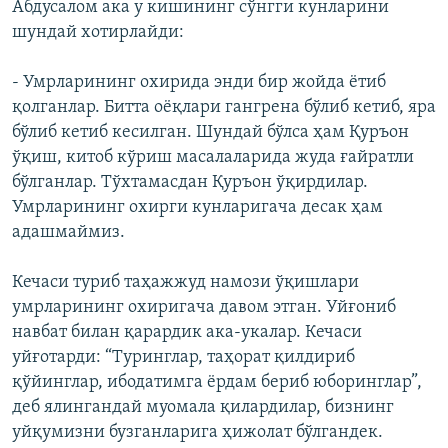
Абдусалом ака у кишининг сўнгги кунларини
шундай хотирлайди:
- Умрларининг охирида энди бир жойда ëтиб
қолганлар. Битта оëқлари гангрена бўлиб кетиб, яра
бўлиб кетиб кесилган. Шундай бўлса ҳам Қуръон
ўқиш, китоб кўриш масалаларида жуда ғайратли
бўлганлар. Тўхтамасдан Қуръон ўқирдилар.
Умрларининг охирги кунларигача десак ҳам
адашмаймиз.
Кечаси туриб таҳажжуд намози ўқишлари
умрларининг охиригача давом этган. Уйғониб
навбат билан қарардик ака-укалар. Кечаси
уйғотарди: “Туринглар, таҳорат қилдириб
қўйинглар, ибодатимга ëрдам бериб юборинглар”,
деб ялингандай муомала қилардилар, бизнинг
уйқумизни бузганларига ҳижолат бўлгандек.