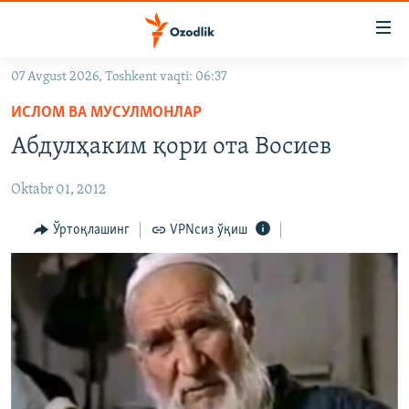
Линклар
Бош
мавзуларга
07 Avgust 2026, Toshkent vaqti: 06:37
ўтинг
OZODLIK SURISHTIRUVLARI
Асосий
ИСЛОМ ВА МУСУЛМОНЛАР
OZODVIDEO
навигацияга
Абдулҳаким қори ота Восиев
ўтинг
OZODARXIV
Қидиришга
Oktabr 01, 2012
ўтинг
На русском
Ўртоқлашинг
VPNсиз ўқиш
ИЖТИМОИЙ ТАРМОҚЛАР
Озодлик бошқа тилларда