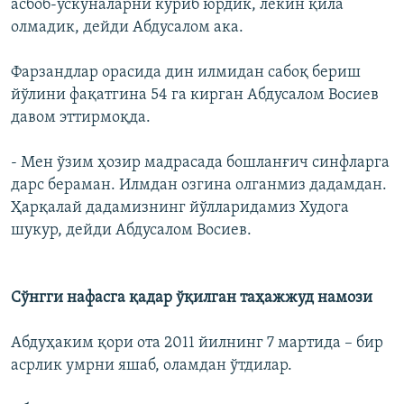
асбоб-ускуналарни кўриб юрдик, лекин қила
олмадик, дейди Абдусалом ака.
Фарзандлар орасида дин илмидан сабоқ бериш
йўлини фақатгина 54 га кирган Абдусалом Восиев
давом эттирмоқда.
- Мен ўзим ҳозир мадрасада бошланғич синфларга
дарс бераман. Илмдан озгина олганмиз дадамдан.
Ҳарқалай дадамизнинг йўлларидамиз Худога
шукур, дейди Абдусалом Восиев.
Сўнгги нафасга қадар ўқилган таҳажжуд намози
Абдуҳаким қори ота 2011 йилнинг 7 мартида – бир
асрлик умрни яшаб, оламдан ўтдилар.