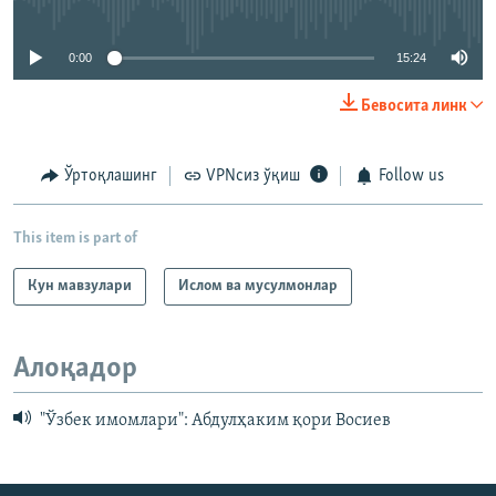
0:00
15:24
Бевосита линк
Ўртоқлашинг
VPNсиз ўқиш
Follow us
This item is part of
Кун мавзулари
Ислом ва мусулмонлар
Алоқадор
"Ўзбек имомлари": Абдулҳаким қори Восиев