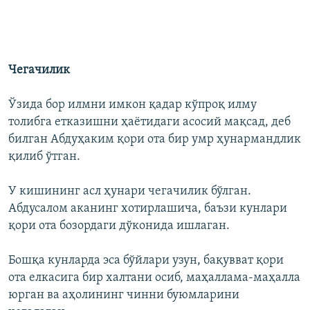
Чегачилик
Ўзида бор илмни имкон қадар кўпроқ илму
толибга етказишни ҳаётидаги асосий мақсад, деб
билган Абдуҳаким қори ота бир умр ҳунармандлик
қилиб ўтган.
У кишининг асл ҳунари чегачилик бўлган.
Абдусалом аканинг хотирлашича, баъзи кунлари
қори ота бозордаги дўконида ишлаган.
Бошқа кунларда эса бўйлари узун, бақувват қори
ота елкасига бир халтани осиб, маҳаллама-маҳалла
юрган ва аҳолининг чинни буюмларини