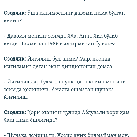
Озодлик:
Ўша илтимоснинг давоми нима бўлган
кейин?
- Давоми менинг эсимда йўқ. Анча йил бўлиб
кетди. Тахминан 1986 йиллармикан бу воқеа.
Озодлик:
Йиғилиш бўлганми? Марғилонда
йиғиламиз деган экан Ҳиндистоний домла.
- Йиғилишлар бўлмаган ўшандан кейин менинг
эсимда қолишича. Амалга ошмаган шунақа
йиғилиш.
Озодлик:
Қори отанинг қўлида Абдували қори ҳам
ўқиганми ëшлигида?
- Шунақа дейишади. Ҳозир аниқ билмайман мен.