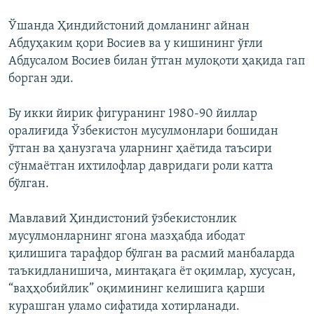
Ўшанда Ҳиндийстоний домланинг айнан
Абдуҳаким қори Восиев ва у кишининг ўғли
Абдусалом Восиев билан ўтган мулоқоти ҳақида гап
борган эди.
Бу икки йирик фигуранинг 1980-90 йиллар
оралиғида Ўзбекистон мусулмонлари бошидан
ўтган ва ҳанузгача уларнинг ҳаётида таъсири
сўнмаётган ихтилофлар давридаги роли катта
бўлган.
Мавлавий Ҳиндистоний ўзбекистонлик
мусулмонларнинг ягона мазҳабда ибодат
қилишига тарафдор бўлган ва расмий манбаларда
таъкидланишича, минтақага ёт оқимлар, хусусан,
“ваҳҳобийлик” оқимининг келишига қарши
курашган уламо сифатида хотирланади.