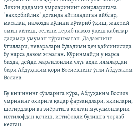
Лекин дадамиз умрларининг охирларигача
"ваҳҳобийлик" деганда айтиладиган айблар,
масалан, намозда қўлини кўтариб ўқиш, жаҳрий
омин айтиш, оëғини кериб намоз ўқиш кабилар
дадамда умуман кўринмаган. Дадамнинг
ўғиллари, неваралари бўладими ҳеч қайсинисида
бу нарса давом этмаган. Кўринмайди у нарса
бизда, дейди марғилонлик улуғ аҳли илмлардан
бири Абдуҳаким қори Восиевнинг ўғли Абдусалом
Восиев.
Бу кишининг сўзларига кўра, Абдуҳаким Восиев
умрининг охирига қадар фарзандлари, яқинлари,
шогирдлари ва зиёратига келган мусулмонларни
ихтилофдан қочиш, иттифоқли бўлишга чорлаб
келган.