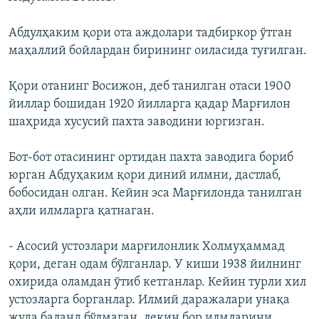
Абдулҳаким қори ота аждолари тадбиркор ўтган
маҳаллий бойлардан бирининг оиласида туғилган.
Қори отанинг Восижон, деб танилган отаси 1900
йиллар бошидан 1920 йилларга қадар Марғилон
шаҳрида хусусий пахта заводини юргизган.
Бот-бот отасининг ортидан пахта заводига бориб
юрган Абдуҳаким қори диний илмни, дастлаб,
бобосидан олган. Кейин эса Марғилонда танилган
аҳли илмларга қатнаган.
- Асосий устозлари марғилонлик Холмуҳаммад
қори, деган одам бўлганлар. У киши 1938 йилнинг
охирида оламдан ўтиб кетганлар. Кейин турли хил
устозларга борганлар. Илмий даражалари унақа
жуда баланд бўлмаган, лекин бор илмларини