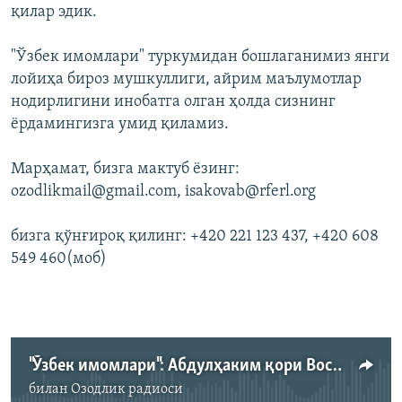
қилар эдик.
"Ўзбек имомлари" туркумидан бошлаганимиз янги
лойиҳа бироз мушкуллиги, айрим маълумотлар
нодирлигини инобатга олган ҳолда сизнинг
ёрдамингизга умид қиламиз.
Марҳамат, бизга мактуб ёзинг:
ozodlikmail@gmail.com, isakovab@rferl.org
бизга қўнғироқ қилинг:
+420 221 123 437,
+420 608
549 460(моб)
"Ўзбек имомлари": Абдулҳаким қори Восиев
билан
Озодлик радиоси
Айни дамда медиа-манба мавжуд эмас