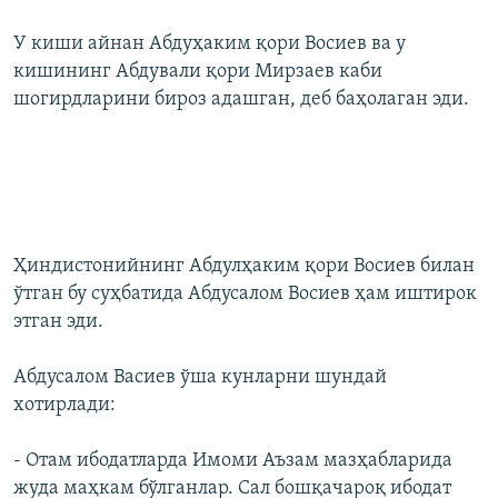
У киши айнан Абдуҳаким қори Восиев ва у
кишининг Абдували қори Мирзаев каби
шогирдларини бироз адашган, деб баҳолаган эди.
Ҳиндистонийнинг Абдулҳаким қори Восиев билан
ўтган бу суҳбатида Абдусалом Восиев ҳам иштирок
этган эди.
Абдусалом Васиев ўша кунларни шундай
хотирлади:
- Отам ибодатларда Имоми Аъзам мазҳабларида
жуда маҳкам бўлганлар. Сал бошқачароқ ибодат