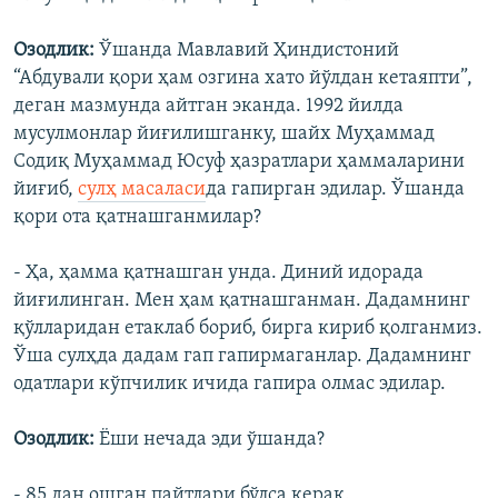
Озодлик:
Ўшанда Мавлавий Ҳиндистоний
“Абдували қори ҳам озгина хато йўлдан кетаяпти”,
деган мазмунда айтган эканда. 1992 йилда
мусулмонлар йиғилишганку, шайх Муҳаммад
Содиқ Муҳаммад Юсуф ҳазратлари ҳаммаларини
йиғиб,
сулҳ масаласи
да гапирган эдилар. Ўшанда
қори ота қатнашганмилар?
- Ҳа, ҳамма қатнашган унда. Диний идорада
йиғилинган. Мен ҳам қатнашганман. Дадамнинг
қўлларидан етаклаб бориб, бирга кириб қолганмиз.
Ўша сулҳда дадам гап гапирмаганлар. Дадамнинг
одатлари кўпчилик ичида гапира олмас эдилар.
Озодлик:
Ëши нечада эди ўшанда?
- 85 дан ошган пайтлари бўлса керак.