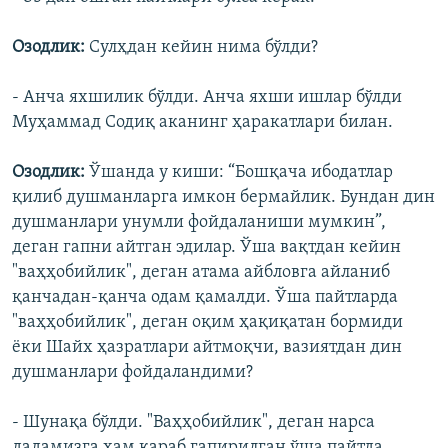
Озодлик:
Сулҳдан кейин нима бўлди?
- Анча яхшилик бўлди. Анча яхши ишлар бўлди
Муҳаммад Содиқ аканинг ҳаракатлари билан.
Озодлик:
Ўшанда у киши: “Бошқача ибодатлар
қилиб душманларга имкон бермайлик. Бундан дин
душманлари унумли фойдаланиши мумкин”,
деган гапни айтган эдилар. Ўша вақтдан кейин
"ваҳҳобийлик", деган атама айбловга айланиб
қанчадан-қанча одам қамалди. Ўша пайтларда
"ваҳҳобийлик", деган оқим ҳақиқатан бормиди
ëки Шайх ҳазратлари айтмоқчи, вазиятдан дин
душманлари фойдаландими?
- Шунақа бўлди. "Ваҳҳобийлик", деган нарса
дадамизга ҳам қараб гапирилган ўша пайтда.