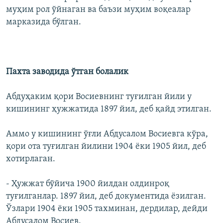
муҳим рол ўйнаган ва баъзи муҳим воқеалар
марказида бўлган.
Пахта заводида ўтган болалик
Абдуҳаким қори Восиевнинг туғилган йили у
кишининг ҳужжатида 1897 йил, деб қайд этилган.
Аммо у кишининг ўғли Абдусалом Восиевга кўра,
қори ота туғилган йилини 1904 ёки 1905 йил, деб
хотирлаган.
- Ҳужжат бўйича 1900 йилдан олдинроқ
туғилганлар. 1897 йил, деб документида ëзилган.
Ўзлари 1904 ëки 1905 тахминан, дердилар, дейди
Абдусалом Восиев.