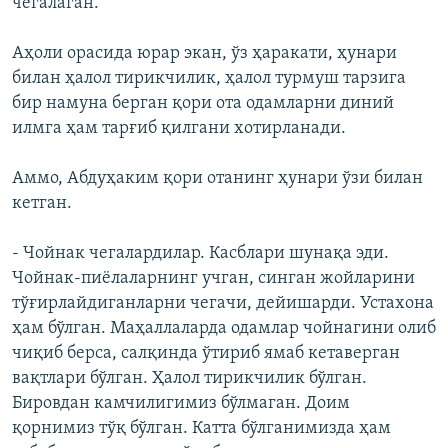
чегалаган.
Аҳоли орасида юрар экан, ўз ҳаракати, ҳунари
билан ҳалол тирикчилик, ҳалол турмуш тарзига
бир намуна берган қори ота одамларни диний
илмга ҳам тарғиб қилгани хотирланади.
Аммо, Абдуҳаким қори отанинг ҳунари ўзи билан
кетган.
- Чойнак чегалардилар. Касблари шунақа эди.
Чойнак-пиëлаларнинг учган, синган жойларини
тўғирлайдиганларни чегачи, дейишарди. Устахона
ҳам бўлган. Маҳаллаларда одамлар чойнагини олиб
чиқиб берса, салқинда ўтириб ямаб кетаверган
вақтлари бўлган. Ҳалол тирикчилик бўлган.
Бировдан камчилигимиз бўлмаган. Доим
қорнимиз тўқ бўлган. Катта бўлганимизда ҳам