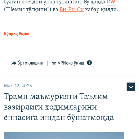
бўлган поездни ўққа тутишган. Бу ҳақда
DW
(“Немис тўлқини”) ва
Би-Би-Си
хабар қилди.
Кўпроқ ўқиш
Ўртоқлашинг
VPNсиз ўқиш
Mart 12, 2025
Трамп маъмурияти Таълим
вазирлиги ходимларини
ёппасига ишдан бўшатмоқда