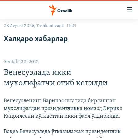
Линклар
Бош
мавзуларга
08 Avgust 2026, Toshkent vaqti: 11:09
ўтинг
OZODLIK SURISHTIRUVLARI
Асосий
Халқаро хабарлар
OZODVIDEO
навигацияга
ўтинг
OZODARXIV
Қидиришга
Sentabr 30, 2012
ўтинг
На русском
Венесуэлада икки
мухолифатчи отиб кетилди
ИЖТИМОИЙ ТАРМОҚЛАР
Венесуэленинг Баринас штатида бирлашган
мухолифатдан президентликка номзод Энрике
Каприлесни қўллаётган икки фаол ўлдирилди.
Озодлик бошқа тилларда
Воқеа Венесуэледа ўтказилажак президентлик