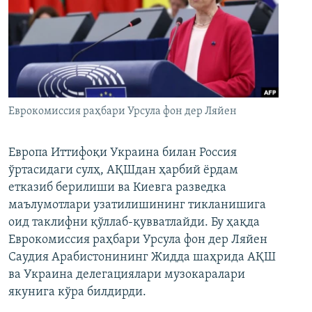
Еврокомиссия раҳбари Урсула фон дер Ляйен
Европа Иттифоқи Украина билан Россия
ўртасидаги сулҳ, АҚШдан ҳарбий ёрдам
етказиб берилиши ва Киевга разведка
маълумотлари узатилишининг тикланишига
оид таклифни қўллаб-қувватлайди. Бу ҳақда
Еврокомиссия раҳбари Урсула фон дер Ляйен
Саудия Арабистонининг Жидда шаҳрида АҚШ
ва Украина делегациялари музокаралари
якунига кўра билдирди.