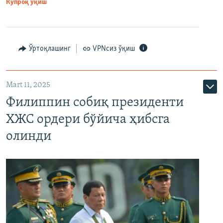
Кўпроқ ўқиш
Ўртоқлашинг
VPNсиз ўқиш
Mart 11, 2025
Филиппин собиқ президенти
ХЖС ордери бўйича ҳибсга
олинди