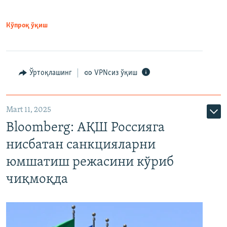
Кўпроқ ўқиш
Ўртоқлашинг
VPNсиз ўқиш
Mart 11, 2025
Bloomberg: АҚШ Россияга
нисбатан санкцияларни
юмшатиш режасини кўриб
чиқмоқда