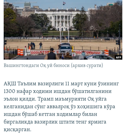
Вашингтондаги Оқ уй биноси (архив сурати)
АҚШ Таълим вазирлиги 11 март куни ўзининг
1300 нафар ходими ишдан бўшатилганини
эълон қилди. Трамп маъмурияти Оқ уйга
келганидан сўнг аввалроқ ўз хоҳишига кўра
ишдан бўшаб кетган ходимлар билан
биргаликда вазирлик штати тенг ярмига
қисқарган.