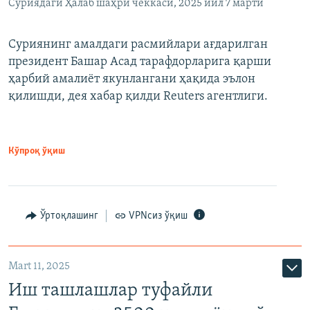
Суриядаги Ҳалаб шаҳри чеккаси, 2025 йил 7 марти
Суриянинг амалдаги расмийлари ағдарилган
президент Башар Асад тарафдорларига қарши
ҳарбий амалиёт якунлангани ҳақида эълон
қилишди, дея хабар қилди Reuters агентлиги.
Кўпроқ ўқиш
Ўртоқлашинг
VPNсиз ўқиш
Mart 11, 2025
Иш ташлашлар туфайли