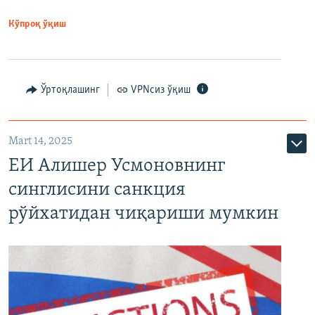
Кўпроқ ўқиш
Ўртоқлашинг
VPNсиз ўқиш
Mart 14, 2025
ЕИ Алишер Усмоновнинг
синглисини санкция
рўйхатидан чиқариши мумкин