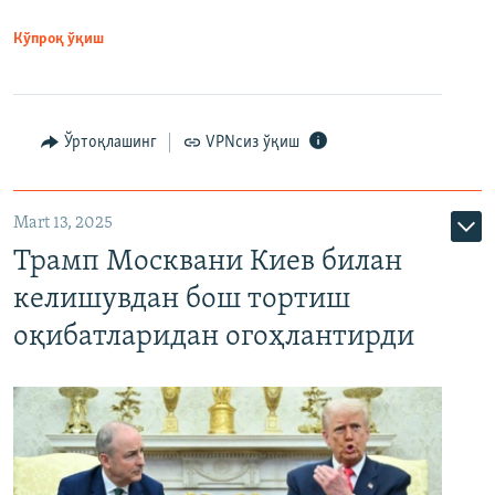
Кўпроқ ўқиш
Ўртоқлашинг
VPNсиз ўқиш
Mart 13, 2025
Трамп Москвани Киев билан
келишувдан бош тортиш
оқибатларидан огоҳлантирди