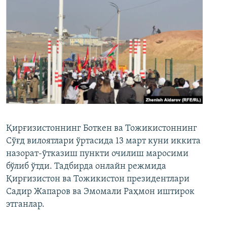
Қирғизистоннинг Боткен ва Тожикистоннинг
Сўғд вилоятлари ўртасида 13 март куни иккита
назорат-ўтказиш пункти очилиш маросими
бўлиб ўтди. Тадбирда онлайн режмида
Қирғизистон ва Тожикистон президентлари
Садир Жапаров ва Эмомали Раҳмон иштирок
этганлар.