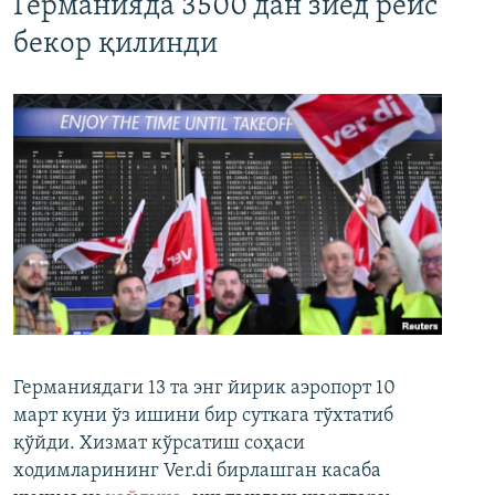
Германияда 3500 дан зиёд рейс
бекор қилинди
Германиядаги 13 та энг йирик аэропорт 10
март куни ўз ишини бир суткага тўхтатиб
қўйди. Хизмат кўрсатиш соҳаси
ходимларининг Ver.di бирлашган касаба