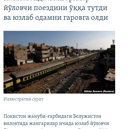
йўловчи поездини ўққа тутди
ва юзлаб одамни гаровга олди
Иллюстратив сурат
Покистон жануби-ғарбидаги Белужистон
вилоятида жангарилар ичида юзлаб йўловчи