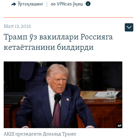
Ўртоқлашинг
VPNсиз ўқиш
Mart 13, 2025
Трамп ўз вакиллари Россияга
кетаётганини билдирди
АҚШ президенти Дональд Трамп