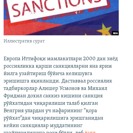
Иллюстратив сурат
Европа Иттифоқи мамлакатлари 2000 дан зиёд
россияликка қарши санкцияларни яна ярим
йилга узайтириш бўйича келишувга
эришишга яқинлашди. Даставвал россиялик
тадбиркорлар Алишер Усмонов ва Михаил
Фридман дохил саккиз кишини санкция
рўйхатидан чиқарилиши талаб қилган
Венгрия улардан уч нафарининг “қора
рўйхат”дан чиқарилишига эришганидан
кейин санкциялар муддатининг