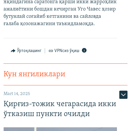
Яқиндагина саратонга қарши икки жарроҳлик
амалиётини бошдан кечирган Уго Чавес ҳозир
бутунлай соғайиб кетганини ва сайловда
ғалаба қозонажагини таъкидламоқда.
Ўртоқлашинг
VPNсиз ўқиш
Кун янгиликлари
Mart 14, 2025
Қирғиз-тожик чегарасида икки
ўтказиш пункти очилди