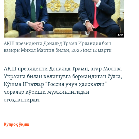
АҚШ президенти Дональд Трамп Ирландия бош
вазири Михол Мартин билан, 2025 йил 12 марти
АҚШ президенти Дональд Трамп, агар Москва
Украина билан келишувга бормайдиган бўлса,
Қўшма Штатлар “Россия учун ҳалокатли”
чоралар кўриши мумкинлигидан
огоҳлантирди.
Кўпроқ ўқиш