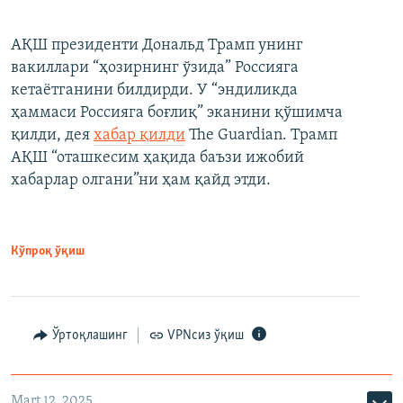
АҚШ президенти Дональд Трамп унинг
вакиллари “ҳозирнинг ўзида” Россияга
кетаётганини билдирди. У “эндиликда
ҳаммаси Россияга боғлиқ” эканини қўшимча
қилди, дея
хабар қилди
The Guardian. Трамп
АҚШ “оташкесим ҳақида баъзи ижобий
хабарлар олгани”ни ҳам қайд этди.
Кўпроқ ўқиш
Ўртоқлашинг
VPNсиз ўқиш
Mart 12, 2025