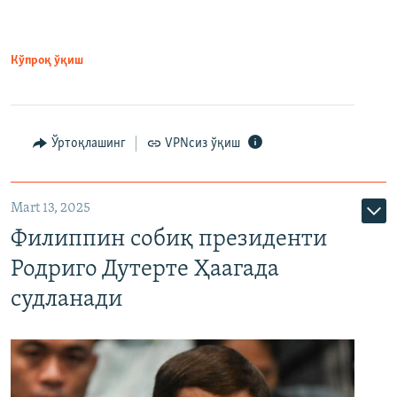
Кўпроқ ўқиш
Ўртоқлашинг
VPNсиз ўқиш
Mart 13, 2025
Филиппин собиқ президенти
Родриго Дутерте Ҳаагада
судланади