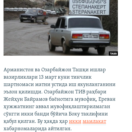
Арманистон ва Озарбайжон Ташқи ишлар
вазирликлари 13 март куни тинчлик
шартномаси матни устида иш якунланганини
эълон қилишди. Озарбайжон ТИВ раҳбари
Жейҳун Байрамов баёнотига мувофиқ, Ереван
ҳужжатнинг аввал мувофиқлаштирилмаган
сўнгги икки банди бўйича Боку таклифини
қабул қилган. Бу ҳақда ҳар
икки
мамлакат
хабарномаларида айтилган.