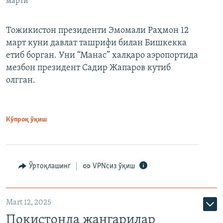
марти
Тожикистон президенти Эмомали Раҳмон 12
март куни давлат ташрифи билан Бишкекка
етиб борган. Уни “Манас” халқаро аэропортида
мезбон президент Садир Жапаров кутиб
олгган.
Кўпроқ ўқиш
Ўртоқлашинг
VPNсиз ўқиш
Mart 12, 2025
Покистонда жангарилар