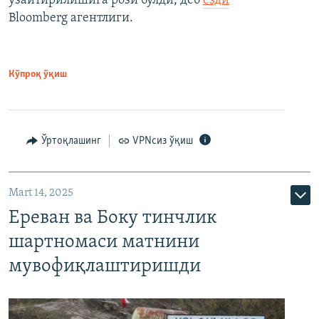
узайтирилишига рози бўлди, деб
ёзди
Bloomberg агентлиги.
Кўпроқ ўқиш
Ўртоқлашинг
VPNсиз ўқиш
Mart 14, 2025
Ереван ва Боку тинчлик
шартномаси матнини
мувофиқлаштиришди