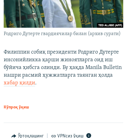
Родриго Дутерте гвардиячилар билан (архив сурати)
Филиппин собиқ президенти Родриго Дутерте
инсонийликка қарши жиноятларга оид иш
бўйича ҳибсга олинди. Бу ҳақда Manila Bulletin
нашри расмий ҳужжатларга таянган ҳолда
хабар қилди
.
Кўпроқ ўқиш
Ўртоқлашинг
VPNсиз ўқиш