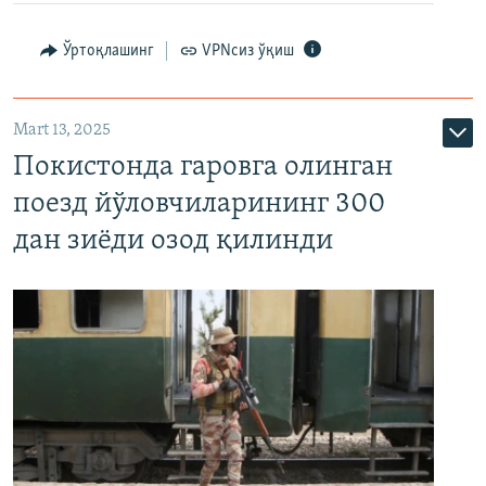
Ўртоқлашинг
VPNсиз ўқиш
Mart 13, 2025
Покистонда гаровга олинган
поезд йўловчиларининг 300
дан зиёди озод қилинди