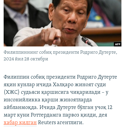
Филиппиннинг собиқ президенти Родриго Дутерте,
2024 йил 28 октябри
Филиппин собиқ президенти Родриго Дутерте
яқин кунлар ичида Халқаро жиноят суди
(ХЖС) судьяси қаршисига чиқарилади – у
инсонийликка қарши жиноятларда
айбланмоқда. Ичида Дутерте бўлган учоқ 12
март куни Роттердамга парвоз қилди, дея
хабар қилган
Reuters агентлиги.