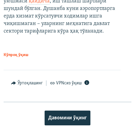
уюшмаси
қайдича
, иш ташлаш шартлари
шундай бўлган. Душанба куни аэропортларга
ерда хизмат кўрсатувчи ходимлар ишга
чиқишмаган − уларнинг меҳнатига давлат
сектори тарифларига кўра ҳақ тўланади.
Кўпроқ ўқиш
Ўртоқлашинг
VPNсиз ўқиш
Давомини ўқинг