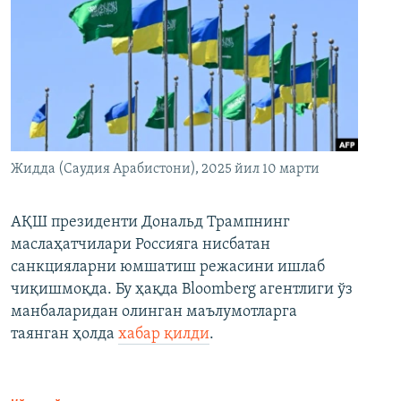
Жидда (Саудия Арабистони), 2025 йил 10 марти
АҚШ президенти Дональд Трампнинг
маслаҳатчилари Россияга нисбатан
санкцияларни юмшатиш режасини ишлаб
чиқишмоқда. Бу ҳақда Bloomberg агентлиги ўз
манбаларидан олинган маълумотларга
таянган ҳолда
хабар қилди
.