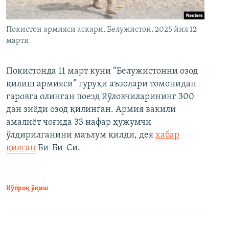
Покистон армияси аскари, Белужистон, 2025 йил 12
марти
Покистонда 11 март куни “Белужистонни озод
қилиш армияси” гуруҳи аъзолари томонидан
гаровга олинган поезд йўловчиларининг 300
дан зиёди озод қилинган. Армия вакили
амалиёт чоғида 33 нафар ҳужумчи
ўлдирилганини маълум қилди, дея
хабар
қилган
Би-Би-Си.
Кўпроқ ўқиш