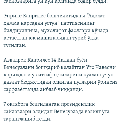
сайловларига ўн кун қолганда содир бўлди.
Энрике Каприлес бошчилигидаги “Адолат
ҳамма нарсадан устун” партиясининг
билдиришича, мухолифат фаоллари кўчада
кетаётган юк машинасидан туриб ўққа
тутилган.
Аввалроқ Каприлес 14 йилдан буён
Венесуэлани бошқариб келаётган Уго Чавесни
хориждаги ўз иттифоқчиларини қўллаш учун
давлат бюджетидан олинган пулларни ўринсиз
сарфлаётганда айблаб чиққанди.
7 октябрга белгиланган президентлик
сайловлари олдидан Венесуэлада вазият ўта
таранглашиб кетди.