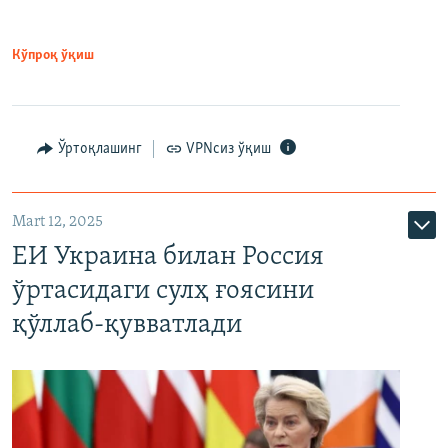
Кўпроқ ўқиш
Ўртоқлашинг
VPNсиз ўқиш
Mart 12, 2025
ЕИ Украина билан Россия
ўртасидаги сулҳ ғоясини
қўллаб-қувватлади