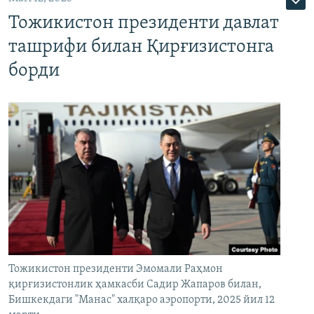
Тожикистон президенти давлат
ташрифи билан Қирғизистонга
борди
Тожикистон президенти Эмомали Раҳмон
қирғизистонлик ҳамкасби Садир Жапаров билан,
Бишкекдаги "Манас" халқаро аэропорти, 2025 йил 12