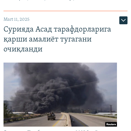
Mart 11, 2025
Сурияда Асад тарафдорларига
қарши амалиёт тугагани
очиқланди