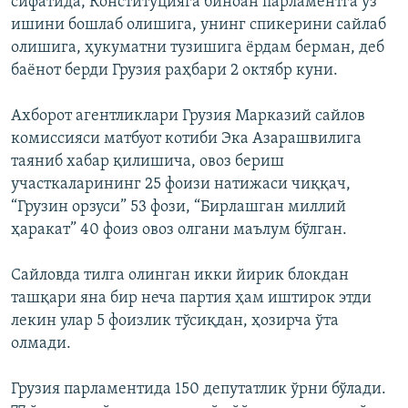
сифатида, Конституцияга биноан парламентга ўз
ишини бошлаб олишига, унинг спикерини сайлаб
олишига, ҳукуматни тузишига ёрдам берман, деб
баёнот берди Грузия раҳбари 2 октябр куни.
Ахборот агентликлари Грузия Марказий сайлов
комиссияси матбуот котиби Эка Азарашвилига
таяниб хабар қилишича, овоз бериш
участкаларининг 25 фоизи натижаси чиққач,
“Грузин орзуси” 53 фози, “Бирлашган миллий
ҳаракат” 40 фоиз овоз олгани маълум бўлган.
Сайловда тилга олинган икки йирик блокдан
ташқари яна бир неча партия ҳам иштирок этди
лекин улар 5 фоизлик тўсиқдан, ҳозирча ўта
олмади.
Грузия парламентида 150 депутатлик ўрни бўлади.