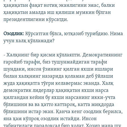
ҳақиқатан фақат нотиқ эканлигини эмас, балки
ҳақиқатан амалда иш қилиши мумкин бўлган
президентлигини кўрсатди.
Озодлик:
Кўрсатган бўлса, ютқазиб турибдию. Нима
учун халқ қўлламади?
- Халқнинг бир қисми қўллаяпти. Демократиянинг
ғаройиб тарафи, биз тушунмайдиган тарафи
шундаки, инсон ўзининг қилган яхши ишлари
билан халқнинг назарида қоламан деб ўйлаши
жуда ҳақиқатга тўғри келавермас эканда. Халқ
демократик лидерлар ҳақиқатан яхши нарса
қилгандан кейин бу яхши нарсанинг икки-учта
бўлишини ва ва ҳатто каттароқ, катта миқдорда
бўлишини истар экан. Қанча кенг озодлик берилса,
яна ҳам кўпроқ озодлик истайди. Инсон
табиатидаги парадоксал бир ҳолат. Ҳозир мана шу