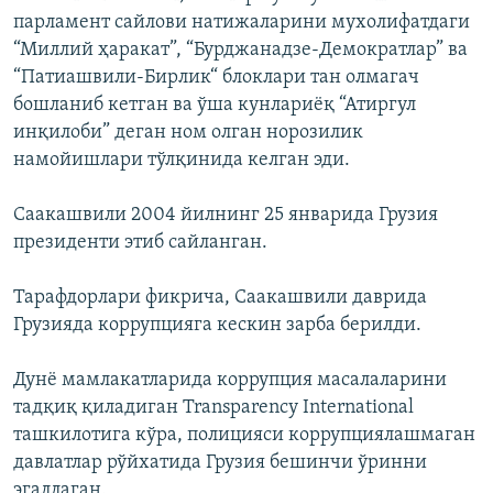
парламент сайлови натижаларини мухолифатдаги
“Миллий ҳаракат”, “Бурджанадзе-Демократлар” ва
“Патиашвили-Бирлик“ блоклари тан олмагач
бошланиб кетган ва ўша кунлариёқ “Атиргул
инқилоби” деган ном олган норозилик
намойишлари тўлқинида келган эди.
Саакашвили 2004 йилнинг 25 январида Грузия
президенти этиб сайланган.
Тарафдорлари фикрича, Саакашвили даврида
Грузияда коррупцияга кескин зарба берилди.
Дунё мамлакатларида коррупция масалаларини
тадқиқ қиладиган Transparency International
ташкилотига кўра, полицияси коррупциялашмаган
давлатлар рўйхатида Грузия бешинчи ўринни
эгаллаган.