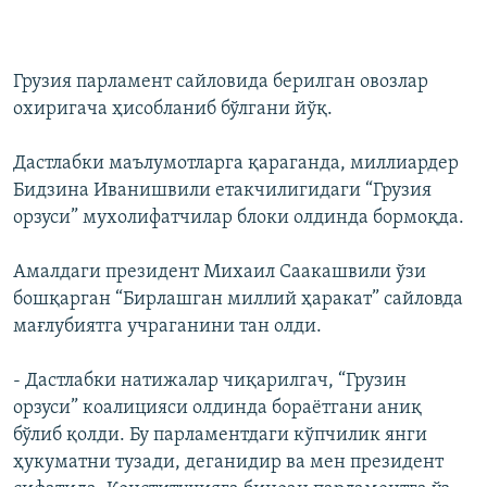
Грузия парламент сайловида берилган овозлар
охиригача ҳисобланиб бўлгани йўқ.
Дастлабки маълумотларга қараганда, миллиардер
Бидзина Иванишвили етакчилигидаги “Грузия
орзуси” мухолифатчилар блоки олдинда бормоқда.
Амалдаги президент Михаил Саакашвили ўзи
бошқарган “Бирлашган миллий ҳаракат” сайловда
мағлубиятга учраганини тан олди.
- Дастлабки натижалар чиқарилгач, “Грузин
орзуси” коалицияси олдинда бораётгани аниқ
бўлиб қолди. Бу парламентдаги кўпчилик янги
ҳукуматни тузади, деганидир ва мен президент