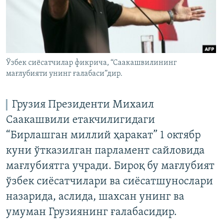
Ўзбек сиёсатчилар фикрича, “Саакашвилининг
мағлубияти унинг ғалабаси”дир.
Грузия Президенти Михаил
Саакашвили етакчилигидаги
“Бирлашган миллий ҳаракат” 1 октябр
куни ўтказилган парламент сайловида
мағлубиятга учради. Бироқ бу мағлубият
ўзбек сиёсатчилари ва сиёсатшунослари
назарида, аслида, шахсан унинг ва
умуман Грузиянинг ғалабасидир.