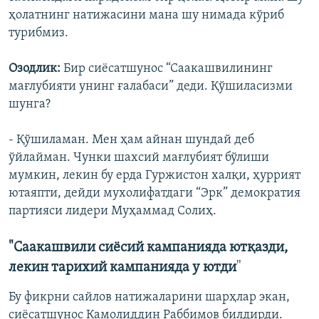
ҳолатнинг натижасини мана шу нимада кўриб
турибмиз.
Озодлик:
Бир сиëсатшунос “Саакашвилининг
мағлубияти унинг ғалабаси” деди. Қўшиласизми
шунга?
- Қўшиламан. Мен ҳам айнан шундай деб
ўйлайман. Чунки шахсий мағлубият бўлиши
мумкин, лекин бу ерда Гуржистон халқи, ҳуррият
ютаяпти, дейди мухолифатдаги “Эрк” демократия
партияси лидери Муҳаммад Солиҳ.
"Саакашвили сиёсий кампанияда ютқазди,
лекин тарихий кампанияда у ютди
"
Бу фикрни сайлов натижаларини шарҳлар экан,
сиёсатшунос Камолиддин Раббимов билдирди.