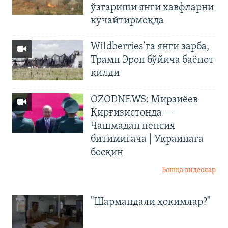
ўзгариши янги хавфларни
кучайтирмоқда
Wildberries’га янги зарба,
Трамп Эрон бўйича баёнот
қилди
OZODNEWS: Мирзиёев
Қирғизистонда —
Чашмадан пенсия
битимигача | Украинага
босқин
Бошқа видеолар
"Шармандали ҳокимлар?"