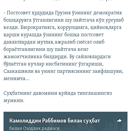
- Постсовет ҳудудида Грузия ўзининг демократик
бошқарувга ўтганлигини шу пайтгача кўп урғулаб
келди. Бюрократияга, коррупцияга, қийноқларга
қарши курашда ўзининг бошқа постсовет
давлатлардан мутлақ ажралиб сиëсат олиб
бораëтганлигини шу пайтгача кенг
жамоатчиликка билдирди. Бу сайловлардаги
бўлаëтган кучлар нисбатининг ўзгариши,
Саакашвили ва унинг партиясининг заифлашуви,
менимча...
Суҳбатнинг давомини қуйида тинглашингиз
мумкин.
Камолиддин Раббимов билан суҳбат
билан
Озодлик радиоси