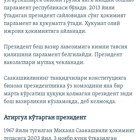
ўзгартишларга биноан Грузия янги йилдан бошлаб
парламент республикаси бўлади. 2013 йили
ўтадиган президент сайловидан сўнг ҳокимият
парламент ва ҳукуматга ўтади. Ҳукумат олий
ижроия ҳокимиятига айланади.
Президент бош вазир лавозимига кимни тавсия
қилишини парламент белгилайди. Президент
ваколатлари мутлақ чекланади.
Саакашвилининг танқидчилари конституцияга
биноан президентликка ўз номзодини яна бир
марта кўрсатиш ҳуқуқи қолмаган президент энди
бош вазирликни кўзламоқда, деб келмоқда.
Атиргул кўтарган президент
1967 йили туғилган Михаил Саакашвили ҳокимият
тепасига 2003 йил, 3 ноябр куни ўтказилган