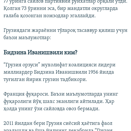
77 ўринга сайлов партиявий рўйхатлар орқали ўтди.
Қолган 73 ўринни эса, бир мандатли округларда
ғалаба қозонган номзодлар эгаллайди.
Грузиядаги жараённи тўлароқ тасаввур қилиш учун
баъзи маълумотлар:
Бидзина Иванишвили ким?
“Грузия орзуси” мухолифат коалицияси лидери
миллиардер Бидзина Иванишвили 1956 йилда
туғилган йирик грузин тадбикори.
Франция фуқароси. Баъзи маълумотларда унинг
фуқаролиги йўқ шахс эканлиги айтилади. Ҳар
ҳолда унинг ўзи сайловда овоз бермади.
2011 йилдан бери Грузия сиёсий ҳаётига фаол
аралашди ва ўша йилнинг декабрида “Грузия