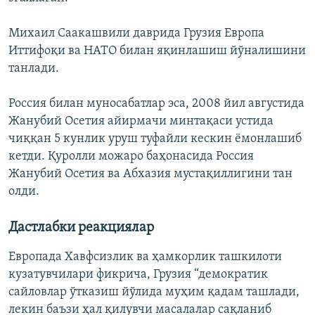
Михаил Саакашвили даврида Грузия Европа
Иттифоқи ва НАТО билан яқинлашиш йўналишини
танлади.
Россия билан муносабатлар эса, 2008 йил августида
Жанубий Осетия айирмачи минтақаси устида
чиққан 5 кунлик уруш туфайли кескин ёмонлашиб
кетди. Қуролли можаро баҳонасида Россия
Жанубий Осетия ва Абхазия мустақиллигини тан
олди.
Дастлабки реакциялар
Европада Хавфсизлик ва ҳамкорлик ташкилоти
кузатувчилари фикрича, Грузия “демократик
сайловлар ўтказиш йўлида муҳим қадам ташлади,
лекин баъзи ҳал қилувчи масалалар сақланиб