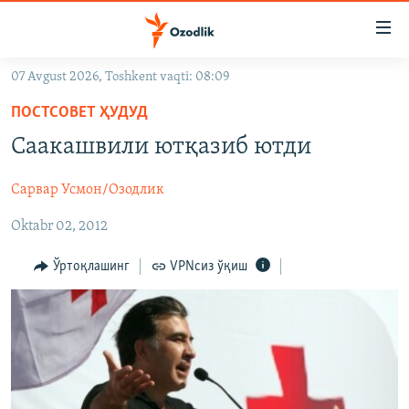
Линклар
Бош
мавзуларга
07 Avgust 2026, Toshkent vaqti: 08:09
ўтинг
OZODLIK SURISHTIRUVLARI
Асосий
ПОСТСОВЕТ ҲУДУД
OZODVIDEO
навигацияга
Саакашвили ютқазиб ютди
ўтинг
OZODARXIV
Қидиришга
Сарвар Усмон/Озодлик
ўтинг
На русском
Oktabr 02, 2012
ИЖТИМОИЙ ТАРМОҚЛАР
Ўртоқлашинг
VPNсиз ўқиш
Озодлик бошқа тилларда