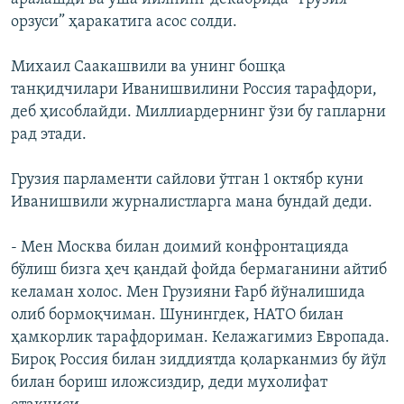
орзуси” ҳаракатига асос солди.
Михаил Саакашвили ва унинг бошқа
танқидчилари Иванишвилини Россия тарафдори,
деб ҳисоблайди. Миллиардернинг ўзи бу гапларни
рад этади.
Грузия парламенти сайлови ўтган 1 октябр куни
Иванишвили журналистларга мана бундай деди.
- Мен Москва билан доимий конфронтацияда
бўлиш бизга ҳеч қандай фойда бермаганини айтиб
келаман холос. Мен Грузияни Ғарб йўналишида
олиб бормоқчиман. Шунингдек, НАТО билан
ҳамкорлик тарафдориман. Келажагимиз Европада.
Бироқ Россия билан зиддиятда қоларканмиз бу йўл
билан бориш иложсиздир, деди мухолифат