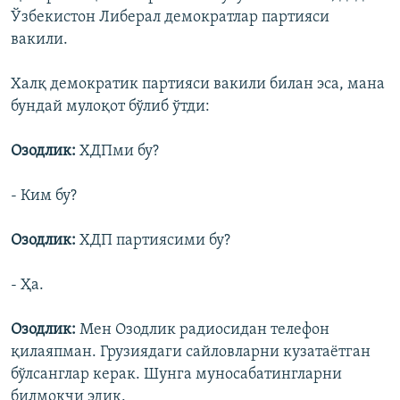
Ўзбекистон Либерал демократлар партияси
вакили.
Халқ демократик партияси вакили билан эса, мана
бундай мулоқот бўлиб ўтди:
Озодлик:
ХДПми бу?
- Ким бу?
Озодлик:
ХДП партиясими бу?
- Ҳа.
Озодлик:
Мен Озодлик радиосидан телефон
қилаяпман. Грузиядаги сайловларни кузатаëтган
бўлсанглар керак. Шунга муносабатингларни
билмоқчи эдик.