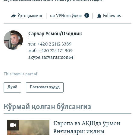
Ўртоқлашинг
VPNсиз ўқиш
Follow us
Сарвар Усмон/Озодлик
тел: +420 2 2112 3389
моб: +420 724 174 909
skype:sarvarusmon64
This item is part of
Дунë
Постсовет ҳудуд
Кўрмай қолган бўлсангиз
Европа ва АҚШда ўрмон
ёнғинлари: иқлим