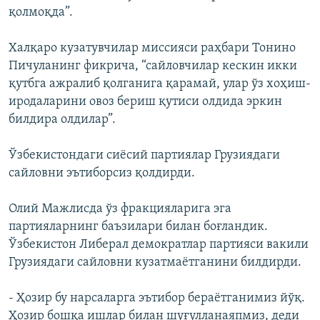
қолмоқда”.
Халқаро кузатувчилар миссияси раҳбари Тонино
Пичуланинг фикрича, “сайловчилар кескин икки
қутбга ажралиб қолганига қарамай, улар ўз хоҳиш-
иродаларини овоз бериш қутиси олдида эркин
билдира олдилар”.
Ўзбекистондаги сиёсий партиялар Грузиядаги
сайловни эътиборсиз қолдирди.
Олий Мажлисда ўз фракцияларига эга
партияларнинг баъзилари билан боғландик.
Ўзбекистон Либерал демократлар партияси вакили
Грузиядаги сайловни кузатмаётганини билдирди.
- Ҳозир бу нарсаларга эътибор бераëтганимиз йўқ.
Ҳозир бошқа ишлар билан шуғулланаяпмиз, деди