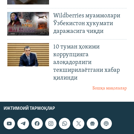
Wildberries муаммолари
Ўзбекистон ҳукумати
даражасига чиқди
10 туман ҳокими
коррупцияга
алоқадорлиги
текширилаётгани хабар
қилинди
Бошқа мақолалар
ИЖТИМОИЙ ТАРМОҚЛАР