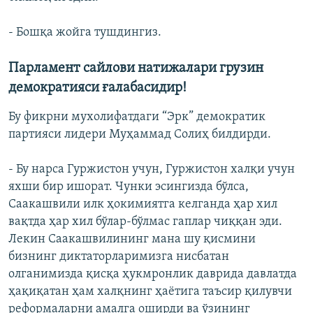
- Бошқа жойга тушдингиз.
Парламент сайлови натижалари грузин
демократияси ғалабасидир!
Бу фикрни мухолифатдаги “Эрк” демократик
партияси лидери Муҳаммад Солиҳ билдирди.
- Бу нарса Гуржистон учун, Гуржистон халқи учун
яхши бир ишорат. Чунки эсингизда бўлса,
Саакашвили илк ҳокимиятга келганда ҳар хил
вақтда ҳар хил бўлар-бўлмас гаплар чиққан эди.
Лекин Саакашвилининг мана шу қисмини
бизнинг диктаторларимизга нисбатан
олганимизда қисқа ҳукмронлик даврида давлатда
ҳақиқатан ҳам халқнинг ҳаëтига таъсир қилувчи
реформаларни амалга оширди ва ўзининг