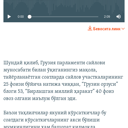
Айни дамда медиа-манба мавжуд эмас
0:00
2:09
Бевосита линк
Шундай қилиб, Грузия парламенти сайлови
муносабати билан ўқиганингиз мақола,
тайёрланаётган соатларда сайлов участкаларининг
25 фоизи бўйича натижа чиққан, “Грузин орзуси”
блоги 53, “Бирлашган миллий ҳаракат” 40 фоиз
овоз олгани маълум бўлган эди.
Баъзи таҳлилчилар якуний кўрсаткичлар бу
соатдаги кўрсаткичларнинг акси бўлиши
мумкинлигини ҳам башорат қилмоқда.