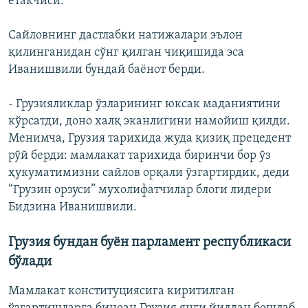
етакчиси.
Сайловнинг дастлабки натижалари эълон
қилинганидан сўнг қилган чиқишида эса
Иванишвили бундай баёнот берди.
- Грузияликлар ўзларининг юксак маданиятини
кўрсатди, доно халқ эканлигини намойиш қилди.
Менимча, Грузия тарихида жуда қизиқ прецедент
рўй берди: мамлакат тарихида биринчи бор ўз
ҳукуматимизни сайлов орқали ўзгартирдик, деди
“Грузин орзуси” мухолифатчилар блоги лидери
Бидзина Иванишвили.
Грузия бундан буён парламент республикаси
бўлади
Мамлакат конституциясига киритилган