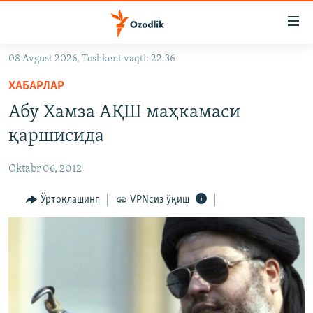
Линклар
Бош
мавзуларга
08 Avgust 2026, Toshkent vaqti: 22:36
ўтинг
OZODLIK SURISHTIRUVLARI
Асосий
ХАБАРЛАР
OZODVIDEO
навигацияга
Абу Хамза АҚШ маҳкамаси
ўтинг
OZODARXIV
қаршисида
Қидиришга
ўтинг
На русском
Oktabr 06, 2012
ИЖТИМОИЙ ТАРМОҚЛАР
Ўртоқлашинг
VPNсиз ўқиш
Озодлик бошқа тилларда