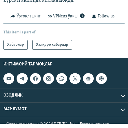
кўрсатганликда айбланмоқда.
Ўртоқлашинг
VPNсиз ўқиш
Follow us
This item is part of
Хабарлар
Халқаро хабарлар
ИЖТИМОИЙ ТАРМОҚЛАР
ОЗОДЛИК
МАЪЛУМОТ
Озодлик радиоси © 2026 RFE/RL, Inc. | Барча ҳуқуқлар