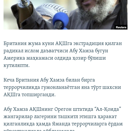
Британия жума куни АҚШга экстрадиция қилган
радикал ислом даъватчиси Абу Хамза бугун
Америка маҳкамаси олдида ҳозир бўлиши
кутиляпти.
Кеча Британия Абу Хамза билан бирга
террорчиликда гумонланаётган яна тўрт шахсни
АҚШга топширганди.
Абу Хамза АҚШнинг Орегон штатида “Ал-Қоида”
жангарилар лагерини ташкитл этишга ҳаракат
қилганликда ҳамда Яманда террорчиларга ёрдам