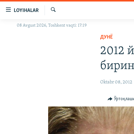
Линклар
LOYIHALAR
Бош
мавзуларга
Излаш
08 Avgust 2026, Toshkent vaqti: 17:19
OZODLIK SURISHTIRUVLARI
ўтинг
Асосий
ДУНË
OZODVIDEO
навигацияга
2012 
OZODARXIV
ўтинг
Қидиришга
бирин
ўтинг
Oktabr 08, 2012
Ўртоқлаш