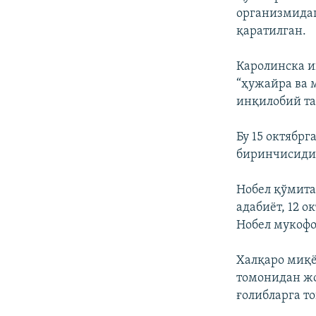
организмида
қаратилган.
Каролинска и
“ҳужайра ва
инқилобий та
Бу 15 октябр
биринчисиди
Нобел қўмитас
адабиёт, 12 о
Нобел мукофо
Халқаро миқё
томонидан жо
ғолибларга т