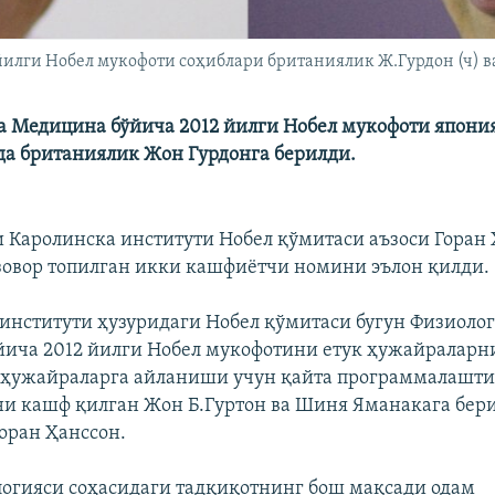
йилги Нобел мукофоти соҳиблари британиялик Ж.Гурдон (ч) 
а Медицина бўйича 2012 йилги Нобел мукофоти япон
а британиялик Жон Гурдонга берилди.
 Каролинска институти Нобел қўмитаси аъзоси Горан
зовор топилган икки кашфиётчи номини эълон қилди.
 институти ҳузуридаги Нобел қўмитаси бугун Физиолог
ича 2012 йилги Нобел мукофотини етук ҳужайраларн
 ҳужайраларга айланиши учун қайта программалашт
 кашф қилган Жон Б.Гуртон ва Шиня Яманакага бер
Горан Ҳанссон.
огияси соҳасидаги тадқиқотнинг бош мақсади одам