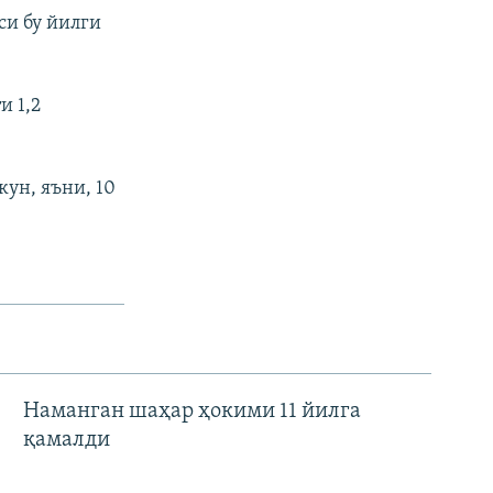
си бу йилги
и 1,2
кун, яъни, 10
Наманган шаҳар ҳокими 11 йилга
қамалди