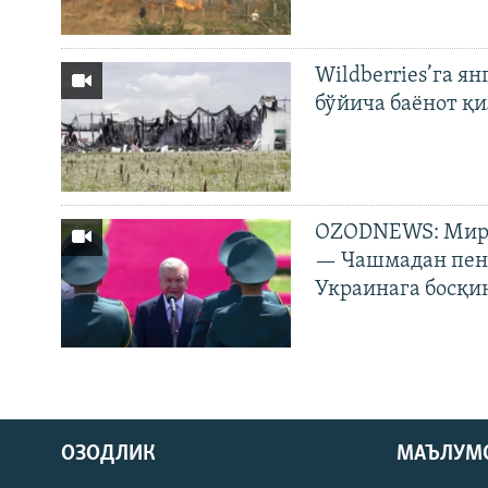
Wildberries’га ян
бўйича баёнот қ
OZODNEWS: Мирз
— Чашмадан пенс
Украинага босқи
На русском
ОЗОДЛИК
МАЪЛУМ
ИЖТИМОИЙ ТАРМОҚЛАР