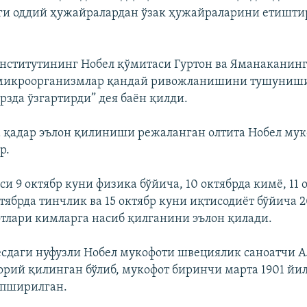
ги оддий ҳужайралардан ўзак ҳужайраларини етишт
нститутининг Нобел қўмитаси Гуртон ва Яманаканин
 микроорганизмлар қандай ривожланишини тушуни
рзда ўзгартирди” дея баён қилди.
га қадар эълон қилиниши режаланган олтита Нобел му
р.
и 9 октябр куни физика бўйича, 10 октябрда кимё, 11 
ктябрда тинчлик ва 15 октябр куни иқтисодиёт бўйича 
тлари кимларга насиб қилганини эълон қилади.
сдаги нуфузли Нобел мукофоти швециялик саноатчи А
рий қилинган бўлиб, мукофот биринчи марта 1901 йи
опширилган.