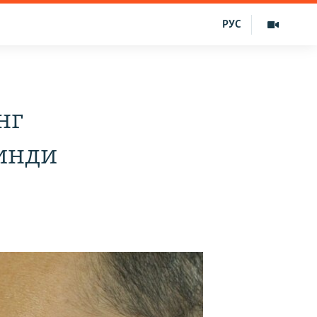
РУС
нг
инди