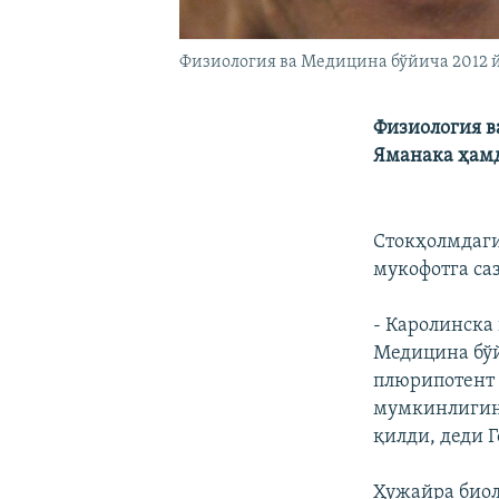
Физиология ва Медицина бўйича 2012 
Физиология в
Яманака ҳамд
Стокҳолмдаги
мукофотга са
- Каролинска
Медицина бўй
плюрипотент
мумкинлигини
қилди, деди 
Ҳужайра биол