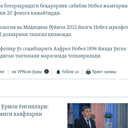
я бозорларидаги беқарорлик сабабли Нобел жамғарма
ни 20 фоизга камайтирди.
ология ва Медицина бўйича 2012 йилги Нобел мукофот
 долларини ташкил қилмоқда.
отлар ўз соҳибларига Алфрел Нобел 1896 йилда ўлган 
адиган тантанали маросимда топширилади.
инг
VPNсиз ўқиш
Follow us
Принт қилиш
 ўрмон ёнғинлари:
янги хавфларни