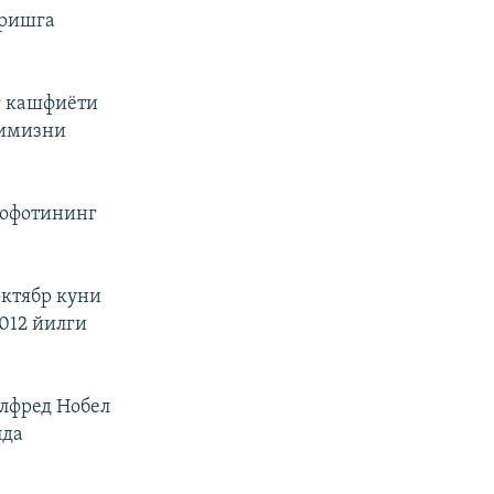
иришга
г кашфиёти
шимизни
кофотининг
октябр куни
2012 йилги
лфред Нобел
лда