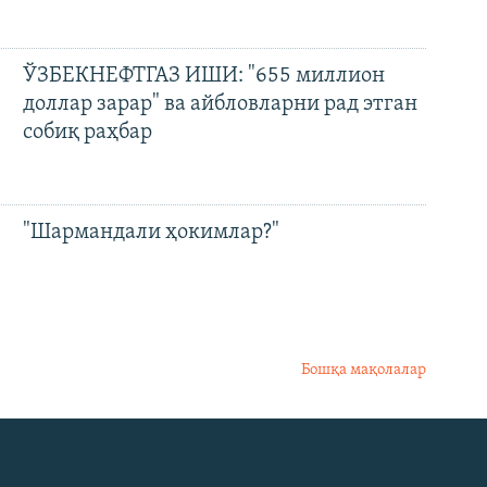
ЎЗБЕКНЕФТГАЗ ИШИ: "655 миллион
доллар зарар" ва айбловларни рад этган
собиқ раҳбар
"Шармандали ҳокимлар?"
Бошқа мақолалар