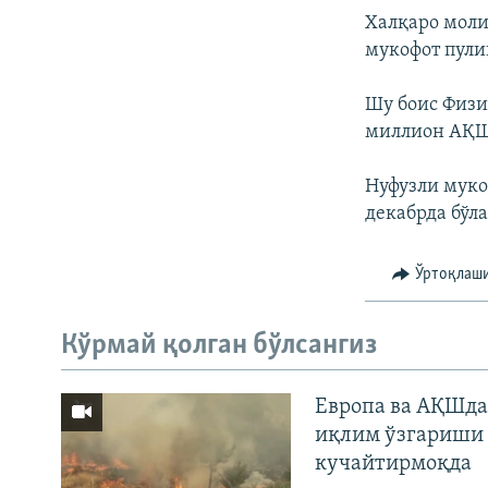
Халқаро моли
мукофот пули
Шу боис Физи
миллион АҚШ
Нуфузли мукоф
декабрда бўл
Ўртоқлаш
Кўрмай қолган бўлсангиз
Европа ва АҚШда
иқлим ўзгариши 
кучайтирмоқда