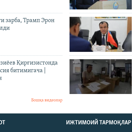
ги зарба, Трамп Эрон
илди
иёев Қирғизистонда
ия битимигача |
н
Бошқа видеолар
ОТ
ИЖТИМОИЙ ТАРМОҚЛАР