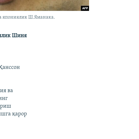
ва япониялик Ш.Яманака.
иялик Шиня
 Ҳанссон
ия ва
инг
ириш
ишга қарор