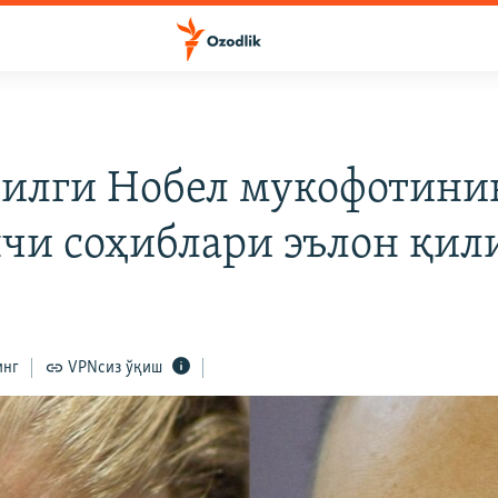
йилги Нобел мукофотини
чи соҳиблари эълон қил
инг
VPNсиз ўқиш