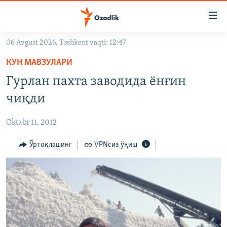
Линклар
Бош
мавзуларга
06 Avgust 2026, Toshkent vaqti: 12:47
ўтинг
OZODLIK SURISHTIRUVLARI
Асосий
КУН МАВЗУЛАРИ
OZODVIDEO
навигацияга
Гурлан пахта заводида ëнғин
ўтинг
OZODARXIV
чиқди
Қидиришга
ўтинг
На русском
Oktabr 11, 2012
ИЖТИМОИЙ ТАРМОҚЛАР
Ўртоқлашинг
VPNсиз ўқиш
Озодлик бошқа тилларда