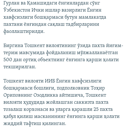
Гурлан ва Қамашидаги ëнғинлардан сўнг
Ўзбекистон Ички ишлар вазирлиги Ёнғин
хавфсизлиги бошқармаси бутун мамлакатда
пахтани ëнғиндан сақлаш тадбирларини
фаоллаштирилди.
Биргина Тошкент вилоятининг ўзида пахта йиғим-
терим мавсумида фойдаланиш мўлжалланаётган
500 дан ортиқ объектнинг ёнғинга қарши ҳолати
текширилган.
Тошкент вилояти ИИБ Ёнғин хавфсизлиги
бошқармаси бошлиғи, подполковник Тоҳир
Ориповнинг Озодликка айтишича, Тошкент
вилояти ҳудудида жойлашган саккизта пахта
тозалаш корхонаси ва уларга қарашли 25 пахта
қабул қилиш масканининг ёнғинга қарши ҳолати
жиддий тафтиш қилинган.