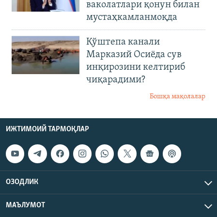
ваколатлари қонун билан
мустаҳкамланмоқда
Қўштепа канали
Марказий Осиёда сув
инқирозини келтириб
чиқарадими?
Бошқа мақолалар
ИЖТИМОИЙ ТАРМОҚЛАР
ОЗОДЛИК
МАЪЛУМОТ