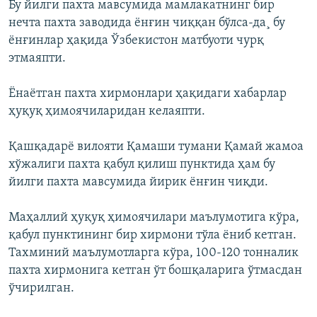
Бу йилги пахта мавсумида мамлакатнинг бир
нечта пахта заводида ëнғин чиққан бўлса-да¸ бу
ëнғинлар ҳақида Ўзбекистон матбуоти чурқ
этмаяпти.
Ëнаëтган пахта хирмонлари ҳақидаги хабарлар
ҳуқуқ ҳимоячиларидан келаяпти.
Қашқадарё вилояти Қамаши тумани Қамай жамоа
хўжалиги пахта қабул қилиш пунктида ҳам бу
йилги пахта мавсумида йирик ёнғин чиқди.
Маҳаллий ҳуқуқ ҳимоячилари маълумотига кўра,
қабул пунктининг бир хирмони тўла ёниб кетган.
Тахминий маълумотларга кўра, 100-120 тонналик
пахта хирмонига кетган ўт бошқаларига ўтмасдан
ўчирилган.