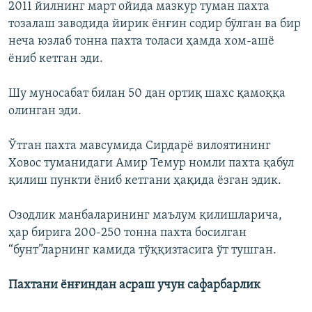
2011 йилнинг март ойида мазкур туман пахта
тозалаш заводида йирик ёнғин содир бўлган ва бир
неча юзлаб тонна пахта толаси ҳамда хом-ашё
ёниб кетган эди.
Шу муносабат билан 50 дан ортиқ шахс қамоққа
олинган эди.
Ўтган пахта мавсумида Сирдарё вилоятининг
Ховос туманидаги Амир Темур номли пахта қабул
қилиш пункти ёниб кетгани ҳақида ëзган эдик.
Озодлик манбаларининг маълум қилишларича,
ҳар бирига 200-250 тонна пахта босилган
“бунт”ларнинг камида тўққизтасига ўт тушган.
Пахтани ëнғиндан асраш учун сафарбарлик