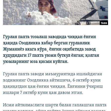
Гурлан пахта тозалаш заводида чиққан ëнғин
ҳақида Озодликка xабар берган гурланлик
Жуманиëз акага кўра¸ ëнғин оқибатида завод
ҳудудидаги 17 пахта уюми буткул ëнган; қолган
уюмларнинг юза қисми куйган.
Гурлан пахта заводи маъмуриятида ишлайдиган
ходимнинг Озодликка айтишича, 6 октябр куни
ҳақиқатдан ҳам ëнғин чиққан. Ëнғинни ўчириш
ишлари 7 октябр куни ҳам давом этган.
Исми айтилмаслиги шарти билан гаплашган пахта