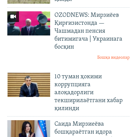
OZODNEWS: Мирзиёев
Қирғизистонда —
Чашмадан пенсия
битимигача | Украинага
босқин
Бошқа видеолар
10 туман ҳокими
коррупцияга
алоқадорлиги
текширилаётгани хабар
қилинди
Саида Мирзиеёва
бошқараётган идора