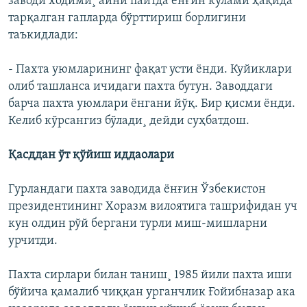
заводи xодими¸ айни пайтда ëнғин кўлами ҳақида
тарқалган гапларда бўрттириш борлигини
таъкидлади:
- Пахта уюмларининг фақат усти ëнди. Куйиклари
олиб ташланса ичидаги пахта бутун. Заводдаги
барча пахта уюмлари ëнгани йўқ. Бир қисми ëнди.
Келиб кўрсангиз бўлади¸ дейди суҳбатдош.
Қасддан ўт қўйиш иддаолари
Гурландаги пахта заводида ëнғин Ўзбекистон
президентининг Хоразм вилоятига ташрифидан уч
кун олдин рўй бергани турли миш-мишларни
урчитди.
Пахта сирлари билан таниш¸ 1985 йили пахта иши
бўйича қамалиб чиққан урганчлик Ғойибназар ака