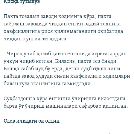
Қисқа туташув
Пахта тозалаш заводи ходимига кўра¸ пахта
таëрлаш заводида чиққан ëнғин оддий техника
хавфсизлигига риоя қилинмаганлиги оқибатида
чиққан кўнгилсиз ҳодиса:
- Чироқ ўчиб қолиб қайта ëнганида агрегатлардан
учқун чиқиб кетган. Биласиз¸ пахта тез ëнади.
Бошқа сабаб йўқ бу ерда¸ деган суҳбатдош айни
пайтда завод ҳудуди ëнғин хавфсизлиги ходимлари
билан тўла эканлигини таъкидлади.
Суҳбатдошга кўра ëнғинни ўчиришга вилоятдаги
барча ўт ўчириш машиналари сафарбар қилинган.
Олов ичидаги оқ олтин