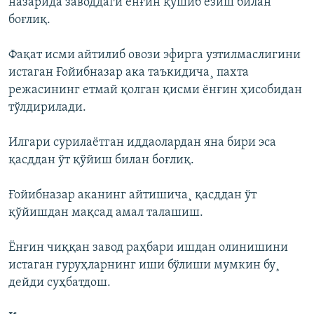
назарида заводдаги ëнғин қўшиб ëзиш билан
боғлиқ.
Фақат исми айтилиб овози эфирга узтилмаслигини
истаган Ғойибназар ака таъкидича¸ пахта
режасининг етмай қолган қисми ëнғин ҳисобидан
тўлдирилади.
Илгари сурилаëтган иддаолардан яна бири эса
қасддан ўт қўйиш билан боғлиқ.
Ғойибназар аканинг айтишича¸ қасддан ўт
қўйишдан мақсад амал талашиш.
Ëнғин чиққан завод раҳбари ишдан олинишини
истаган гуруҳларнинг иши бўлиши мумкин бу¸
дейди суҳбатдош.