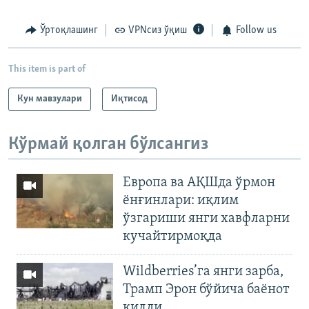
Ўртоқлашинг
VPNсиз ўқиш
Follow us
This item is part of
Кун мавзулари
Иқтисод
Кўрмай қолган бўлсангиз
Европа ва АҚШда ўрмон
ёнғинлари: иқлим
ўзгариши янги хавфларни
кучайтирмоқда
Wildberries’га янги зарба,
Трамп Эрон бўйича баёнот
қилди