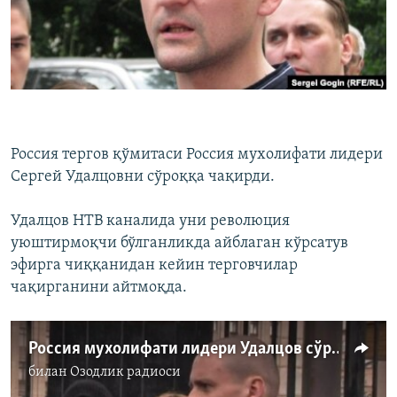
Россия тергов қўмитаси Россия мухолифати лидери
Сергей Удалцовни сўроққа чақирди.
Удалцов НТВ каналида уни революция
уюштирмоқчи бўлганликда айблаган кўрсатув
эфирга чиққанидан кейин терговчилар
чақирганини айтмоқда.
Россия мухолифати лидери Удалцов сўроққа чақирилди
билан
Озодлик радиоси