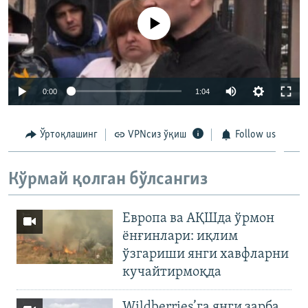
Айни дамда медиа-манба мавжуд эмас
0:00
1:04
Ўртоқлашинг
VPNсиз ўқиш
Follow us
Кўрмай қолган бўлсангиз
Европа ва АҚШда ўрмон
ёнғинлари: иқлим
ўзгариши янги хавфларни
кучайтирмоқда
Wildberries’га янги зарба,