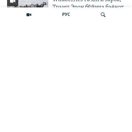
Трамп Эрон бўйича баёнот
қилди
РУС
OZODNEWS: Мирзиёев
Қирғизистонда —
Излаш
Чашмадан пенсия
битимигача | Украинага
босқин
Бошқа видеолар
Наманган шаҳар ҳокими
11 йилга қамалди
ЎЗБЕКНЕФТГАЗ ИШИ:
"655 миллион доллар