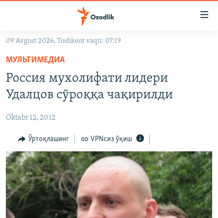
Линклар
Бош
мавзуларга
09 Avgust 2026, Toshkent vaqti: 07:19
ўтинг
OZODLIK SURISHTIRUVLARI
Асосий
МУЛЬТИМЕДИА
OZODVIDEO
навигацияга
Россия мухолифати лидери
ўтинг
OZODARXIV
Удалцов сўроққа чақирилди
Қидиришга
ўтинг
На русском
Oktabr 12, 2012
ИЖТИМОИЙ ТАРМОҚЛАР
Ўртоқлашинг
VPNсиз ўқиш
Озодлик бошқа тилларда