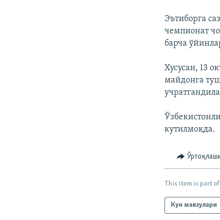
Эътиборга са
чемпионат чо
барча ўйинла
Хусусан, 13 
майдонга туш
учратгандила
Ўзбекистонли
кутилмоқда.
Ўртоқлаш
This item is part of
Кун мавзулари