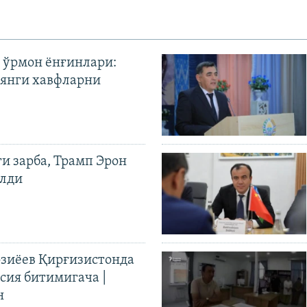
 ўрмон ёнғинлари:
янги хавфларни
ги зарба, Трамп Эрон
илди
иёев Қирғизистонда
ия битимигача |
н