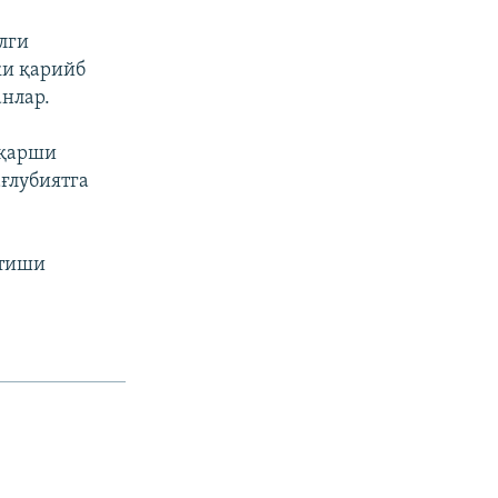
лги
ки қарийб
анлар.
 қарши
ғлубиятга
йтиши