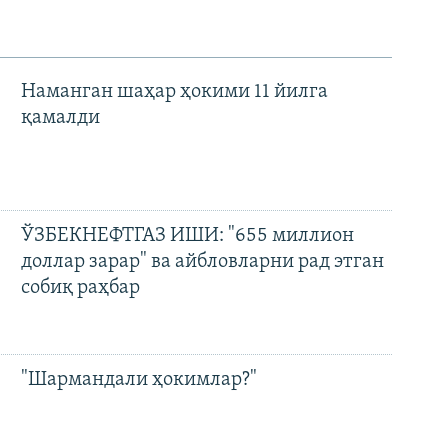
Наманган шаҳар ҳокими 11 йилга
қамалди
ЎЗБЕКНЕФТГАЗ ИШИ: "655 миллион
доллар зарар" ва айбловларни рад этган
собиқ раҳбар
"Шармандали ҳокимлар?"