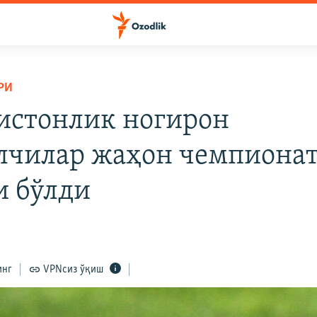
РИ
истонлик ногирон
лчилар жаҳон чемпиона
и бўлди
инг
VPNсиз ўқиш