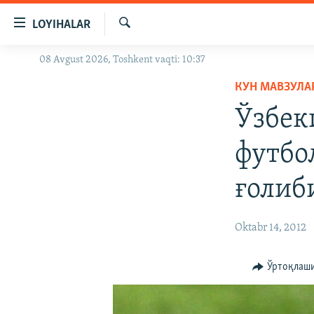
Линклар
LOYIHALAR
Бош
мавзуларга
Излаш
08 Avgust 2026, Toshkent vaqti: 10:37
OZODLIK SURISHTIRUVLARI
ўтинг
Асосий
КУН МАВЗУЛА
OZODVIDEO
навигацияга
Ўзбек
OZODARXIV
ўтинг
Қидиришга
футбо
ўтинг
ғолиб
Oktabr 14, 2012
Ўртоқлаш