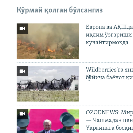
Кўрмай қолган бўлсангиз
Европа ва АҚШда
иқлим ўзгариши 
кучайтирмоқда
Wildberries’га ян
бўйича баёнот қ
OZODNEWS: Мирз
— Чашмадан пенс
Украинага босқи