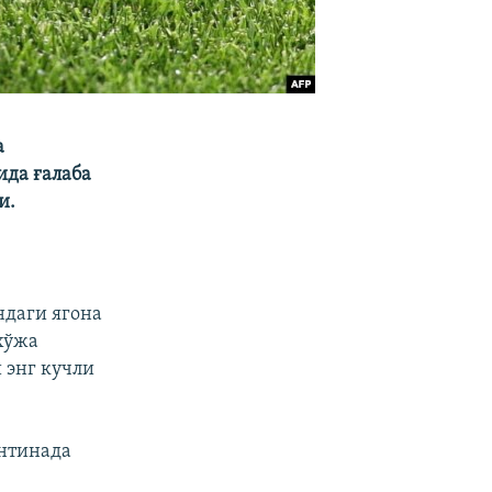
а
ида ғалаба
и.
ндаги ягона
хўжа
 энг кучли
ентинада