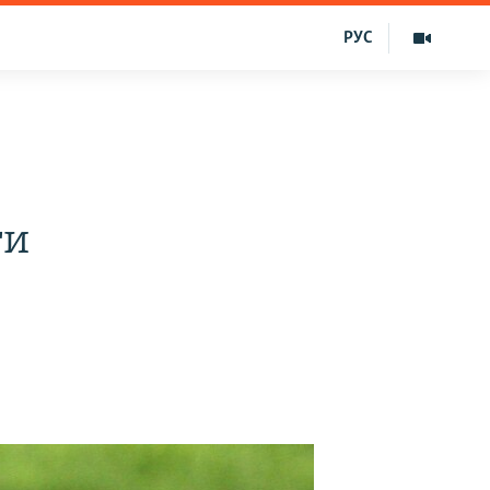
РУС
ти