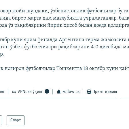
зовор жойи шундаки, ўзбекистонлик футболчилар бу га
ғида бирор марта ҳам мағлубиятга учрамаганлар, бал
рда ўз рақибларини йирик ҳисоб билан доғда қолдирг
октябр куни ярим финалда Аргентина терма жамоасига
ган ўзбек футболчилари рақибларини 4:0 ҳисобида ма
р.
к ногирон футболчилар Тошкентга 18 октябр куни қа
инг
VPNсиз ўқиш
Follow us
Принт қилиш
Спорт