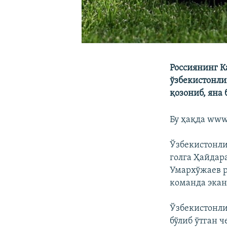
Россиянинг К
ўзбекистонли
қозониб, яна
Бу ҳақда www.
Ўзбекистонли
голга Ҳайдар
Умархўжаев р
команда экан
Ўзбекистонли
бўлиб ўтган 