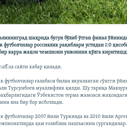
алининград шаҳрида бугун бўлиб ўтган финал ўйинид
к футболчилар россиялик рақиблари устидан 1:0 ҳисоб
 бир карра жаҳон чемпиони унвонини қўлга киритишд
uff.uz сайти хабар қилади.
к футболчилар ғалабаси билан якунланган сўнгги ўйи
али Турсунбоев муаллифлик қилди. Шу тариқа Мавзур
аҳбарлигидаги Ўзбекистон терма жамоаси жаҳондаги
ини яна бир бор исботлади.
к футболчилар 2007 йили Туркияда ва 2010 йили Арг
чемпионатларда ҳам ғолиблик нашъасини сургандилар.