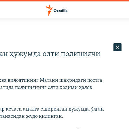
ан ҳужумда олти полициячи
ва вилоятининг Матани шаҳридаги постга
атида полициянинг олти ходими ҳалок
ар кечаси амалга оширилган ҳужумда ўлган
танасидан жудо қилинган.