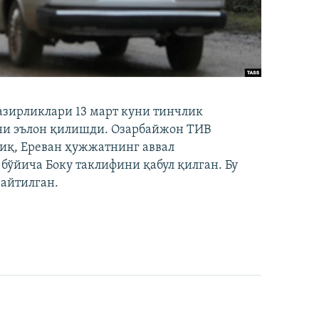
зирликлари 13 март куни тинчлик
ни эълон қилишди. Озарбайжон ТИВ
иқ, Ереван ҳужжатнинг аввал
ўйича Боку таклифини қабул қилган. Бу
айтилган.