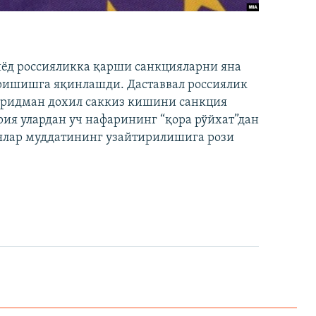
иёд россияликка қарши санкцияларни яна
ришишга яқинлашди. Даставвал россиялик
Фридман дохил саккиз кишини санкция
ия улардан уч нафарининг “қора рўйхат”дан
лар муддатининг узайтирилишига рози