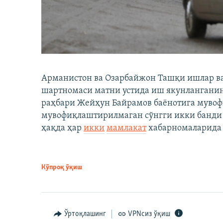
Арманистон ва Озарбайжон Ташқи ишлар ва
шартномаси матни устида иш якунлангани
раҳбари Жейҳун Байрамов баёнотига мувоф
мувофиқлаштирилмаган сўнгги икки банди б
ҳақда ҳар
икки
мамлакат
хабарномаларида 
Кўпроқ ўқиш
Ўртоқлашинг
VPNсиз ўқиш