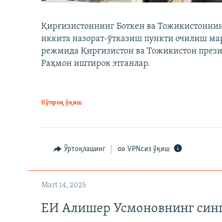
Қирғизистоннинг Боткен ва Тожикистоннинг
иккита назорат-ўтказиш пункти очилиш мар
режмида Қирғизистон ва Тожикистон през
Раҳмон иштирок этганлар.
Кўпроқ ўқиш
Ўртоқлашинг
VPNсиз ўқиш
Mart 14, 2025
ЕИ Алишер Усмоновнинг син