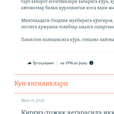
Ғарб ахборот агентликлари хабарига кўра, 
автоматлар билан қуролланган юзга яқин ж
Минтақадаги Озодлик мухбирига қўнғироқ қ
постига ҳужумни толиблар амалга оширган
Покистон полициясига кўра, отишма пайтид
Ўртоқлашинг
VPNсиз ўқиш
Кун янгиликлари
Mart 14, 2025
Қирғиз-тожик чегарасида ик