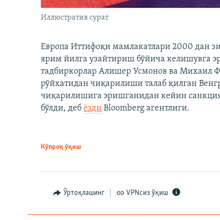
Иллюстратив сурат
Европа Иттифоқи мамлакатлари 2000 дан з
ярим йилга узайтириш бўйича келишувга э
тадбиркорлар Алишер Усмонов ва Михаил 
рўйхатидан чиқарилиши талаб қилган Венгр
чиқарилишига эришганидан кейин санкция
бўлди, деб
ёзди
Bloomberg агентлиги.
Кўпроқ ўқиш
Ўртоқлашинг
VPNсиз ўқиш