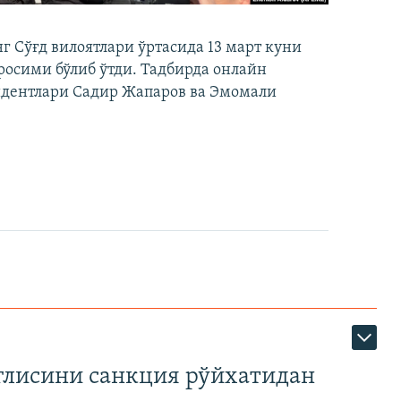
 Сўғд вилоятлари ўртасида 13 март куни
осими бўлиб ўтди. Тадбирда онлайн
идентлари Садир Жапаров ва Эмомали
глисини санкция рўйхатидан