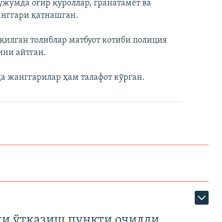
ҳужумда оғир қуроллар, гранатамёт ва
анггари қатнашган.
илган толиблар матбуот котиби полиция
ини айтган.
а жанггарилар ҳам талафот кўрган.
ки ўтказиш пункти очилди