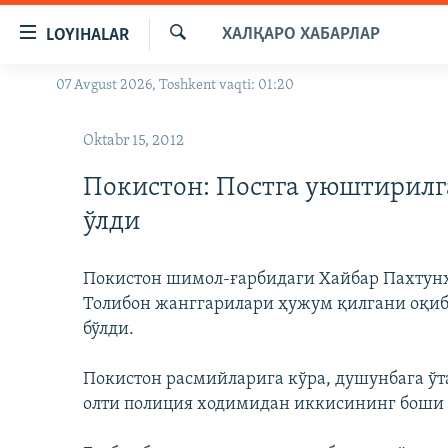
Линклар
ХАЛҚАРО ХАБАРЛАР
LOYIHALAR
Бош
мавзуларга
Излаш
07 Avgust 2026, Toshkent vaqti: 01:20
OZODLIK SURISHTIRUVLARI
ўтинг
Асосий
OZODVIDEO
Oktabr 15, 2012
навигацияга
OZODARXIV
ўтинг
Покистон: Постга уюштирилг
Қидиришга
ўлди
ўтинг
Покистон шимол-ғарбидаги Хайбар Пахтунх
Толибон жанггарилари ҳужум қилгани оқиб
бўлди.
Покистон расмийларига кўра, душунбага ўт
олти полиция ходимидан иккисининг боши 