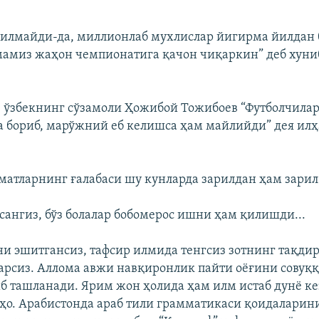
илмайди-да, миллионлаб мухлислар йигирма йилдан 
амиз жаҳон чемпионатига қачон чиқаркин” деб хун
 ўзбекнинг сўзамоли Ҳожибой Тожибоев “Футболчила
 бориб, марўжний еб келишса ҳам майлийди” дея илҳ
аматларнинг ғалабаси шу кунларда зарилдан ҳам зарил
асангиз, бўз болалар бобомерос ишни ҳам қилишди...
 эшитгансиз, тафсир илмида тенгсиз зотнинг тақди
арсиз. Аллома авжи навқиронлик пайти оёғини совуққ
иб ташланади. Ярим жон ҳолида ҳам илм истаб дунё к
ҳо. Арабистонда араб тили грамматикаси қоидаларин