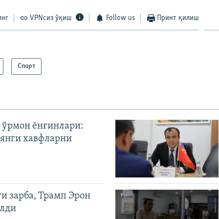
инг
VPNсиз ўқиш
Follow us
Принт қилиш
Спорт
 ўрмон ёнғинлари:
янги хавфларни
ги зарба, Трамп Эрон
илди