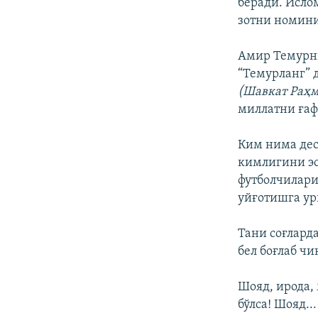
беради. Исло
зотни номини
Амир Темурни
“Темурланг” 
(Шавкат Раҳм
миллатни ғаф
Ким нима дес
кимлигини эс
футболчилар
уйғотишга ур
Тани соғлард
бел боғлаб чи
Шояд, ирода,
бўлса! Шояд...