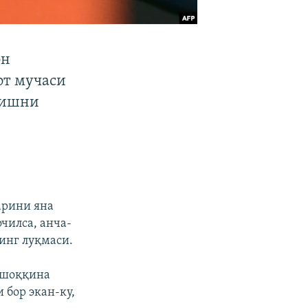
он
рт мучаси
 ишни
арини яна
очилса, анча-
инг луқмаси.
ушоққина
 бор экан-ку,