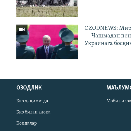
OZODNEWS: Мирз
— Чашмадан пенс
Украинага босқи
На русском
ОЗОДЛИК
МАЪЛУМ
ИЖТИМОИЙ ТАРМОҚЛАР
Биз ҳақимизда
Мобил ило
Биз билан алоқа
Қоидалар