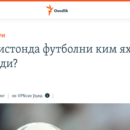
РИ
истонда футболни ким 
ди?
инг
VPNсиз ўқиш