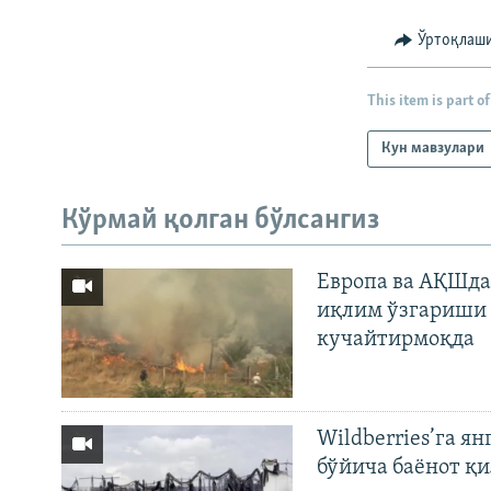
Ўртоқлаш
This item is part of
Кун мавзулари
Кўрмай қолган бўлсангиз
Европа ва АҚШда
иқлим ўзгариши 
кучайтирмоқда
Wildberries’га ян
бўйича баёнот қ