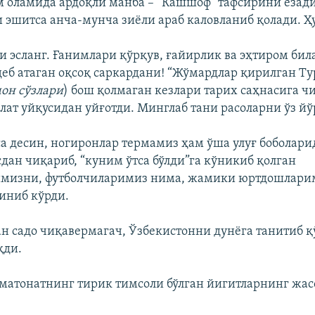
м оламида ардоқли манба – “Кашшоф” тафсирини ёзади
 эшитса анча-мунча зиёли араб каловланиб қолади. Ҳ
 эсланг. Ғанимлари қўрқув, ғайирлик ва эҳтиром бил
деб атаган оқсоқ саркардани! “Жўмардлар қирилган Т
он сўзлари
) бош қолмаган кезлари тарих саҳнасига ч
лат уйқусидан уйғотди. Минглаб тани расоларни ўз йў
а десин, ногиронлар термамиз ҳам ўша улуғ боболарид
дан чиқариб, “куним ўтса бўлди”га кўникиб қолган
имизни, футболчиларимиз нима, жамики юртдошлар
иниб кўрди.
ан садо чиқавермагач, Ўзбекистонни дунёга танитиб 
қди.
 матонатнинг тирик тимсоли бўлган йигитларнинг жас