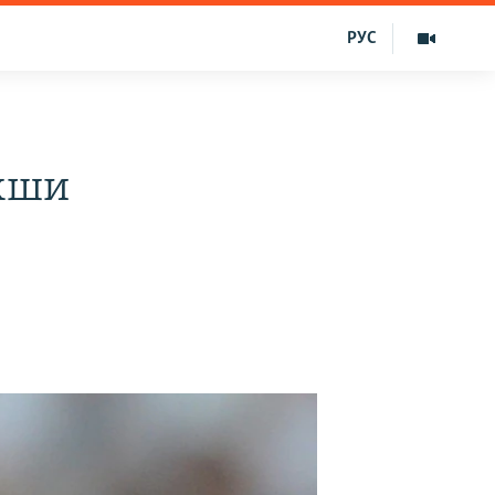
РУС
яхши