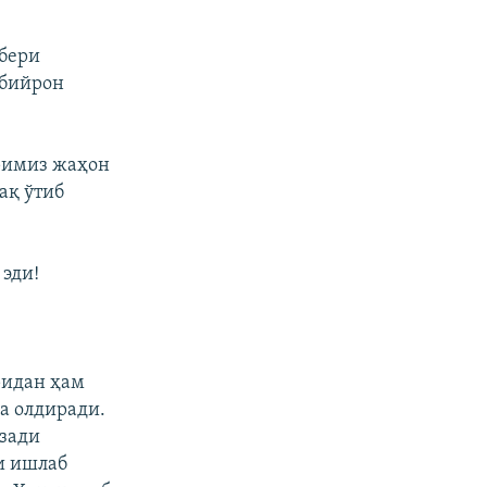
бери
ибийрон
римиз жаҳон
ақ ўтиб
 эди!
ридан ҳам
а олдиради.
езади
и ишлаб