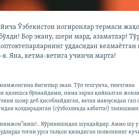
ўйича Ўзбекистон ногиронлар термаси жаҳ
ўлди! Бор экану, шери мард, азаматлар! Тў
 коптоктепарларнинг уддасидан келмаётган
я. Яна, кетма-кетига учинчи марта!
нимжонгина йигитлар экан. Тўп тепгунча, тинчгина
к қилишса бўлмайдими, нима зарил қийналган жонл
ўзини шоир деб ҳисоблайдиган, ватан мавзусидан гап 
идан қолдирадиган (сўзбозликда албатта!) танишимн
 нимжон”миш!.. Кўринишидан шундайдир. Аммо шу 
удларда тоғни урса талқон қиладиган полвоннинг кучи