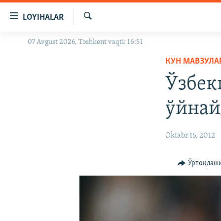
Линклар
LOYIHALAR
Бош
мавзуларга
Излаш
07 Avgust 2026, Toshkent vaqti: 16:51
OZODLIK SURISHTIRUVLARI
ўтинг
Асосий
КУН МАВЗУЛА
OZODVIDEO
навигацияга
Ўзбек
OZODARXIV
ўтинг
Қидиришга
ўйнай
ўтинг
Oktabr 15, 2012
Ўртоқлаш