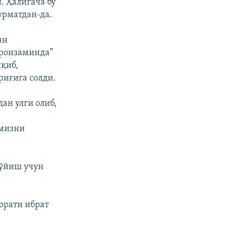
. Ҳалигача бу
урматдан-да.
ан
уронзаминда”
иқиб,
риғига солди.
ан улги олиб,
имизни
қўйиш учун
орати ибрат