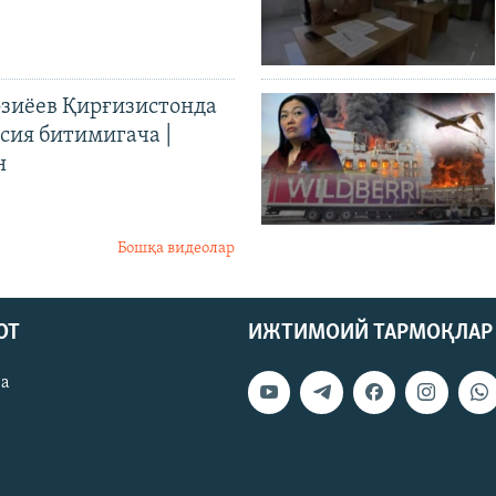
иёев Қирғизистонда
ия битимигача |
н
Бошқа видеолар
ОТ
ИЖТИМОИЙ ТАРМОҚЛАР
ва