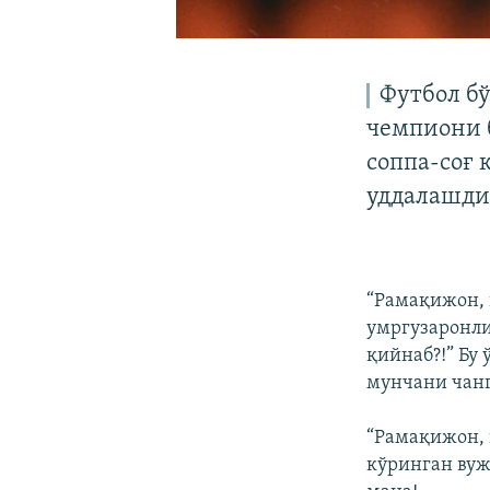
Футбол б
чемпиони б
соппа-соғ
уддалашди-
“Рамақижон, 
умргузаронли
қийнаб?!” Бу 
мунчани чанг
“Рамақижон,
кўринган вуж