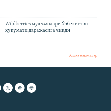
Wildberries муаммолари Ўзбекистон
ҳукумати даражасига чиқди
Бошқа мақолалар