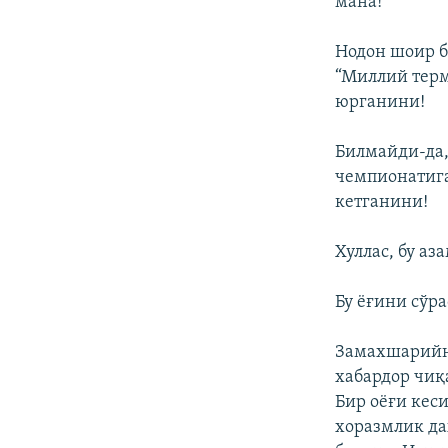
мана!
Нодон шоир б
“Миллий терм
юрганини!
Билмайди-да,
чемпионатига
кетганини!
Хуллас, бу аз
Бу ёғини сўр
Замахшарийни
хабардор чиқ
Бир оёғи кес
хоразмлик да