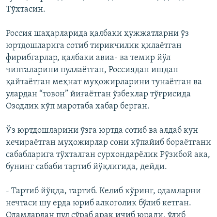
Тўхтасин.
Россия шаҳарларида қалбаки ҳужжатларни ўз
юртдошларига сотиб тирикчилик қилаётган
фирибгарлар, қалбаки авиа- ва темир йўл
чипталарини пуллаётган, Россиядан ишдан
қайтаётган меҳнат муҳожирларини тунаётган ва
улардан “товон” йиғаётган ўзбеклар тўғрисида
Озодлик кўп маротаба хабар берган.
Ўз юртдошларини ўзга юртда сотиб ва алдаб кун
кечираётган муҳожирлар сони кўпайиб бораётгани
сабабларига тўхталган сурхондарёлик Рўзибой ака,
бунинг сабаби тартиб йўқлигида, дейди.
- Тартиб йўқда, тартиб. Келиб кўринг, одамларни
нечтаси шу ерда юриб алкоголик бўлиб кетган.
Одамлардан пул сўраб арақ ичиб юради, ўлиб