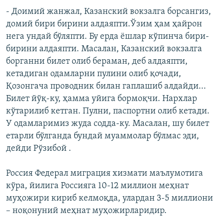
- Доимий жанжал, Казанский вокзалга борсангиз,
домий бири бирини алдаяпти.Ўзим ҳам ҳайрон
нега ундай бўляпти. Бу ерда ёшлар кўпинча бири-
бирини алдаяпти. Масалан, Казанский вокзалга
борганни билет олиб бераман, деб алдаяпти,
кетадиган одамларни пулини олиб қочади,
Қозонгача проводник билан гаплашиб алдайди...
Билет йўқ-ку, ҳамма уйига бормоқчи. Нархлар
кўтарилиб кетган. Пулни, паспортни олиб кетади.
У одамларимиз жуда содда-ку. Масалан, шу билет
етарли бўлганда бундай муаммолар бўлмас эди,
дейди Рўзибой .
Россия Федерал миграция хизмати маълумотига
кўра, йилига Россияга 10-12 миллион меҳнат
муҳожири кириб келмоқда, улардан 3-5 миллиони
– ноқонуний меҳнат муҳожирларидир.