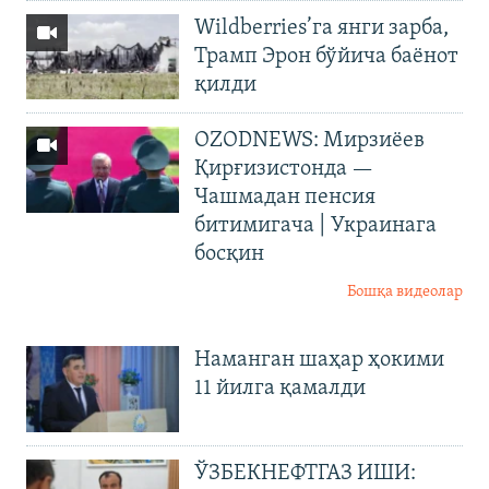
Wildberries’га янги зарба,
Трамп Эрон бўйича баёнот
қилди
OZODNEWS: Мирзиёев
Қирғизистонда —
Чашмадан пенсия
битимигача | Украинага
босқин
Бошқа видеолар
Наманган шаҳар ҳокими
11 йилга қамалди
ЎЗБЕКНЕФТГАЗ ИШИ: