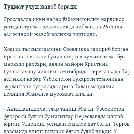
Туҳмат учун жавоб беради
Ярославлда икки нафар ўзбекистонлик мардикор
устидан туҳмат қилганликда айбланган 26 ёшли
аёл жиноий жавобгарликка тортилди.
Ҳодиса тафсилотларини Озодликка гапириб берган
Ярославл вилояти бўйича тергов қўмитаси матбуот
маркази раҳбари, адлия майори Кристина
Гузовская шу йилнинг сентябрида Переславлда бир
аёл икки нафар Ўзбекистон фуқароси томонидан
зўрлангани тўғрисида ариза билан маҳаллий
полиция бўлимига мурожаат қилган.
- Аниқланишича, улар таниш бўлган, Ўзбекистон
фуқароси бўлган бу йигитлар Переславлда ишлаб
юрган. Уларнинг устидан юмалоқ хат ёзган. Тергов
давомида унинг гаплари ёлғон бўлиб чиқди. У