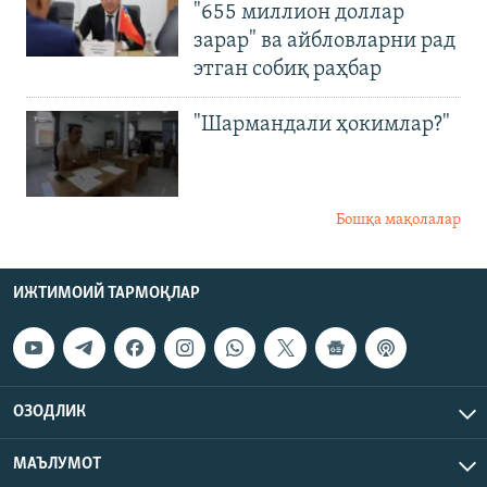
"655 миллион доллар
зарар" ва айбловларни рад
этган собиқ раҳбар
"Шармандали ҳокимлар?"
Бошқа мақолалар
ИЖТИМОИЙ ТАРМОҚЛАР
ОЗОДЛИК
МАЪЛУМОТ