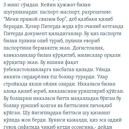
3 минг сўмдан. Кейин ҳужжат билан
шуғулланарди: паспорт-маспорт, разрешение.
“Мени прямой связим бор”, деб қалбаки қилиб
берарди. Ҳозир Питерда жуда кўп очилиб кетганда
Питерда документ қиладиганлар. Бу қиз паспорти
билан пулини олиб туриб, пулини евориб
паспортини бермаяпти экан. Доғистонлик,
кавказликлар билан қўрқитиб, милисалар орқали
қўрқитар экан. Бу ишини фақат
ўзбекистонликларга нисбатан қилади. Уйида
иккита сирдарёлик ёш боллар турарди. Улар
стройкада яхши ойлик оларди. Иккаласи билан
алоқа қилиб юриб, иккаласини уриштириб қўйган.
Бу болларни иккаласи битта маҳалладан бўлган бу
боллар уришиб қолган ва биттасини пичоқлаб
қўйган. Шу йигитлардан биттаси шу қизнинг
қўлида жон берди. Буниси қамалди, қиз эса оддий
гувоҳ сифатида чиқиб кетди осонгина,- дейди