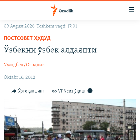
Линклар
Бош
мавзуларга
09 Avgust 2026, Toshkent vaqti: 17:01
ўтинг
OZODLIK SURISHTIRUVLARI
Асосий
ПОСТСОВЕТ ҲУДУД
OZODVIDEO
навигацияга
Ўзбекни ўзбек алдаяпти
ўтинг
OZODARXIV
Қидиришга
Умидбек/Озодлик
ўтинг
На русском
Oktabr 16, 2012
ИЖТИМОИЙ ТАРМОҚЛАР
Ўртоқлашинг
VPNсиз ўқиш
Озодлик бошқа тилларда