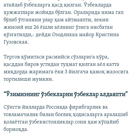
атайлаб ўзбекларга қасд қилган. Ўзбекларда
ҳужжатлари жойида бўлган. Ораларида нима гап
бўлиб ўтганини улар ҳам айтмаяпти, лекин
жиноий иш 26 ёшли аёлнинг ўзига нисбатан
қўзғатилди,- дейди Озодликка майор Кристина
Гузовская.
Тергов қўмитаси расмийси сўзларига кўра,
қасддан биров устидан туҳмат қилган аёл катта
миқдорда жаримага ёки 3 йилгача қамоқ жазосига
тортилиши мумкин.
“Ўзимизнинг ўзбекларни ўзбеклар алдаяпти”
Сўнгги йилларда Россияда фирибгарлик ва
товламачилик билан боғлиқ ҳодисаларга аралашиб
қолаётган ўзбекистонликлар сони ҳам кўпайиб
бормоқда.