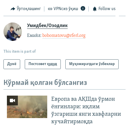
Ўртоқлашинг
VPNсиз ўқиш
Follow us
Умидбек/Озодлик
Емайл: ​
bobomatovu@rferl.org
​
This item is part of
Дунë
Постсовет ҳудуд
Муҳожиратдаги ўзбеклар
Кўрмай қолган бўлсангиз
Европа ва АҚШда ўрмон
ёнғинлари: иқлим
ўзгариши янги хавфларни
кучайтирмоқда