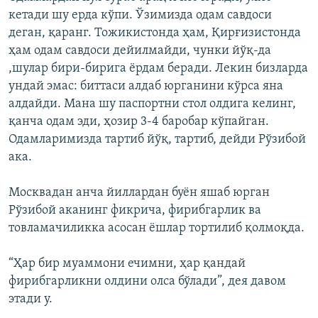
кетади шу ерда кўпи. Ўзимизда одам савдоси
деган, қаранг. Тожикистонда ҳам, Қирғизистонда
ҳам одам савдоси дейилмайди, чунки йўқ-да
,шулар бири-бирига ёрдам беради. Лекин бизларда
ундай эмас: биттаси алдаб юрганини кўрса яна
алдайди. Мана шу паспортни стол олдига келинг,
қанча одам эди, ҳозир 3-4 баробар кўпайган.
Одамларимизда тартиб йўқ, тартиб, дейди Рўзибой
ака.
Москвадан анча йиллардан буён яшаб юрган
Рўзибой аканинг фикрича, фирибгарлик ва
товламачиликка асосан ёшлар тортилиб қолмоқда.
“Ҳар бир муаммони ечимни, ҳар қандай
фирибгарликни олдини олса бўлади”, дея давом
этади у.