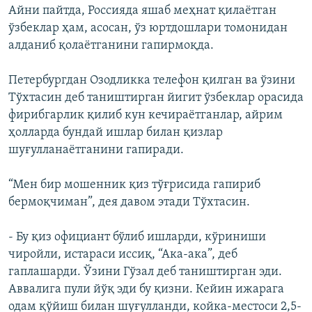
Айни пайтда, Россияда яшаб меҳнат қилаётган
ўзбеклар ҳам, асосан, ўз юртдошлари томонидан
алданиб қолаётганини гапирмоқда.
Петербургдан Озодликка телефон қилган ва ўзини
Тўхтасин деб таништирган йигит ўзбеклар орасида
фирибгарлик қилиб кун кечираётганлар, айрим
ҳолларда бундай ишлар билан қизлар
шуғулланаётганини гапиради.
“Мен бир мошенник қиз тўғрисида гапириб
бермоқчиман”, дея давом этади Тўхтасин.
- Бу қиз официант бўлиб ишларди, кўриниши
чиройли, истараси иссиқ, “Ака-ака”, деб
гаплашарди. Ўзини Гўзал деб таништирган эди.
Аввалига пули йўқ эди бу қизни. Кейин ижарага
одам қўйиш билан шуғулланди, койка-местоси 2,5-