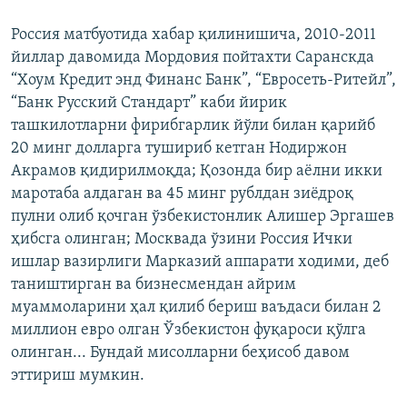
Россия матбуотида хабар қилинишича, 2010-2011
йиллар давомида Мордовия пойтахти Саранскда
“Хоум Кредит энд Финанс Банк”, “Евросеть-Ритейл”,
“Банк Русский Стандарт” каби йирик
ташкилотларни фирибгарлик йўли билан қарийб
20 минг долларга тушириб кетган Нодиржон
Акрамов қидирилмоқда; Қозонда бир аёлни икки
маротаба алдаган ва 45 минг рублдан зиёдроқ
пулни олиб қочган ўзбекистонлик Алишер Эргашев
ҳибсга олинган; Москвада ўзини Россия Ички
ишлар вазирлиги Марказий аппарати ходими, деб
таништирган ва бизнесмендан айрим
муаммоларини ҳал қилиб бериш ваъдаси билан 2
миллион евро олган Ўзбекистон фуқароси қўлга
олинган... Бундай мисолларни беҳисоб давом
эттириш мумкин.