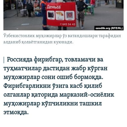
Ўзбекистонлик муҳожирлар ўз ватандошлари тарафидан
алданиб қолаётганидан куюнади.
Россияда фирибгар, товламачи ва
туҳматчилар дастидан жабр кўрган
муҳожирлар сони ошиб бормоқда.
Фирибгарликни ўзига касб қилиб
олганлар қаторида марказий-осиёлик
муҳожирлар кўпчиликни ташкил
этмоқда.