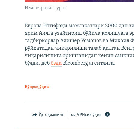
Иллюстратив сурат
Европа Иттифоқи мамлакатлари 2000 дан з
ярим йилга узайтириш бўйича келишувга э
тадбиркорлар Алишер Усмонов ва Михаил 
рўйхатидан чиқарилиши талаб қилган Венгр
чиқарилишига эришганидан кейин санкция
бўлди, деб
ёзди
Bloomberg агентлиги.
Кўпроқ ўқиш
Ўртоқлашинг
VPNсиз ўқиш