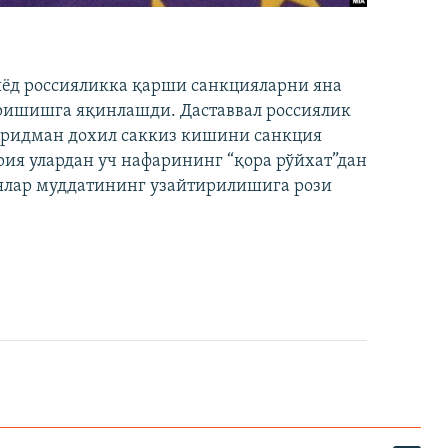
иёд россияликка қарши санкцияларни яна
ришишга яқинлашди. Даставвал россиялик
Фридман дохил саккиз кишини санкция
ия улардан уч нафарининг “қора рўйхат”дан
лар муддатининг узайтирилишига рози