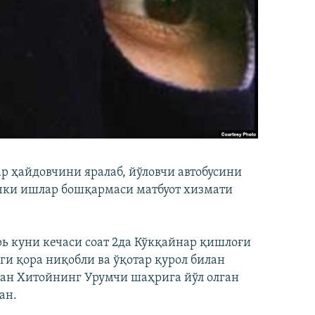
р ҳайдовчини яралаб, йўловчи автобусини
ички ишлар бошқармаси матбуот хизмати
рь куни кечаси соат 2да Кўкқайнар қишлоғи
и қора ниқобли ва ўқотар қурол билан
ан Хитойнинг Урумчи шаҳрига йўл олган
ан.