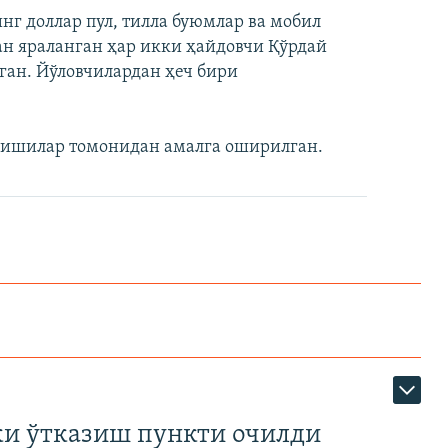
нг доллар пул, тилла буюмлар ва мобил
ан яраланган ҳар икки ҳайдовчи Қўрдай
ган. Йўловчилардан ҳеч бири
 кишилар томонидан амалга оширилган.
ки ўтказиш пункти очилди