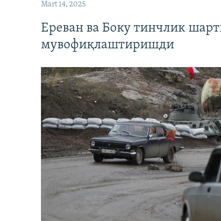
Mart 14, 2025
Ереван ва Боку тинчлик шар
мувофиқлаштиришди