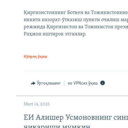
Қирғизистоннинг Боткен ва Тожикистоннинг
иккита назорат-ўтказиш пункти очилиш мар
режмида Қирғизистон ва Тожикистон през
Раҳмон иштирок этганлар.
Кўпроқ ўқиш
Ўртоқлашинг
VPNсиз ўқиш
Mart 14, 2025
ЕИ Алишер Усмоновнинг син
чиқариши мумкин