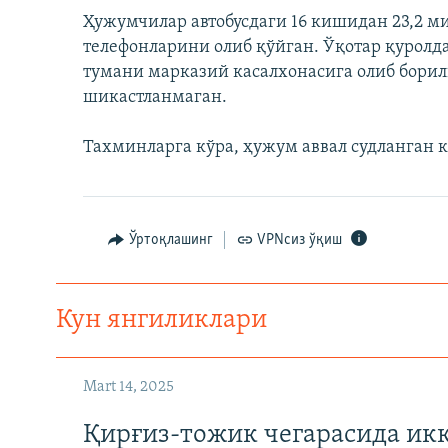
Ҳужумчилар автобусдаги 16 кишидан 23,2 ми
телефонларини олиб қўйган. Ўқотар қуролд
тумани марказий касалхонасига олиб борил
шикастланмаган.
Тахминларга кўра, ҳужум аввал судланган
Ўртоқлашинг
VPNсиз ўқиш
Кун янгиликлари
Mart 14, 2025
Қирғиз-тожик чегарасида ик