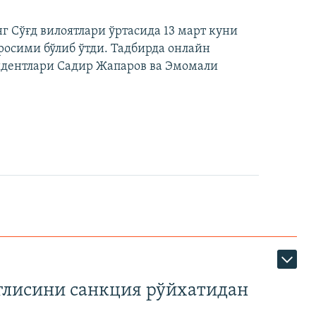
 Сўғд вилоятлари ўртасида 13 март куни
осими бўлиб ўтди. Тадбирда онлайн
идентлари Садир Жапаров ва Эмомали
глисини санкция рўйхатидан