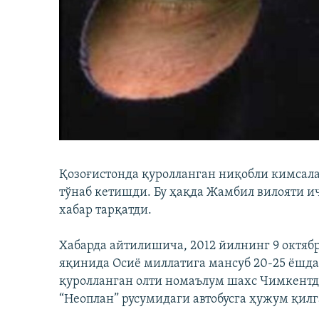
Қозоғистонда қуролланган ниқобли кимсала
тўнаб кетишди. Бу ҳақда Жамбил вилояти 
хабар тарқатди.
Хабарда айтилишича, 2012 йилнинг 9 октяб
яқинида Осиё миллатига мансуб 20-25 ёшдаг
қуролланган олти номаълум шахс Чимкентд
“Неоплан” русумидаги автобусга ҳужум қилг