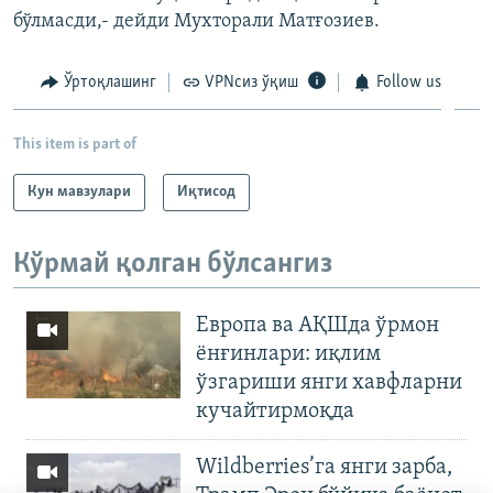
бўлмасди,- дейди Мухторали Матғозиев.
Ўртоқлашинг
VPNсиз ўқиш
Follow us
This item is part of
Кун мавзулари
Иқтисод
Кўрмай қолган бўлсангиз
Европа ва АҚШда ўрмон
ёнғинлари: иқлим
ўзгариши янги хавфларни
кучайтирмоқда
Wildberries’га янги зарба,