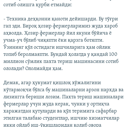
сотиб олишга қурби етмайди:
- Техника деҳқонни қаноти дейишарди. Бу тўғри
гап эди. Бироқ ҳозир фермерларимиз жуда хароб
аҳволда. Ҳозир фермерлар йил якуни бўйича ё
учма-уч бўлиб чиқяпти ёки қарзга ботяпти.
Ўзининг қўл остидаги ишчиларига ҳам ойлик
топиб беролмаяпти. Бундай ҳолатда у қандай 100
миллион сўмлик пахта териш машинасини сотиб
ололади? Ололмайди ҳам.
Демак, агар ҳукумат қишлоқ хўжалигини
кўтармоқчи бўлса бу машиналарни арзон нархда ва
лизингга бериши лозим. Пахта териш машиналари
фермерлар учун жуда керак, чунки у ортиқча
харажатдан қутуларди ва қўл теримига сафарбар
этилган талабаю студентлар, ишчию хизматчилар
икки ойлаб иш-ўқишларидан қолиб овора