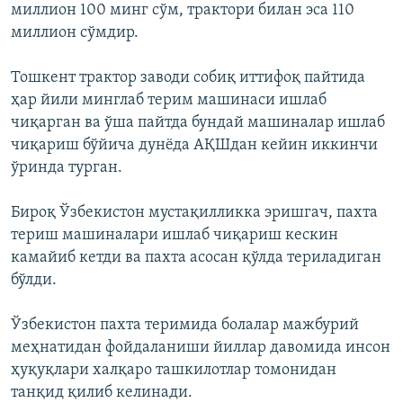
миллион 100 минг сўм, трактори билан эса 110
миллион сўмдир.
Тошкент трактор заводи собиқ иттифоқ пайтида
ҳар йили минглаб терим машинаси ишлаб
чиқарган ва ўша пайтда бундай машиналар ишлаб
чиқариш бўйича дунёда АҚШдан кейин иккинчи
ўринда турган.
Бироқ Ўзбекистон мустақилликка эришгач, пахта
териш машиналари ишлаб чиқариш кескин
камайиб кетди ва пахта асосан қўлда териладиган
бўлди.
Ўзбекистон пахта теримида болалар мажбурий
меҳнатидан фойдаланиши йиллар давомида инсон
ҳуқуқлари халқаро ташкилотлар томонидан
танқид қилиб келинади.