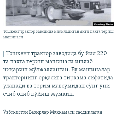
Тошкент трактор заводида йиғиладиган янги пахта териш
машинаси
Тошкент трактор заводида бу йил 220
та пахта териш машинаси ишлаб
чиқариш мўлжалланган. Бу машиналар
тракторнинг орқасига тиркама сифатида
уланади ва терим мавсумидан сўнг уни
ечиб олиб қўйиш мумкин.
Ўзбекистон Вазирлар Маҳкамаси тасдиқлаган