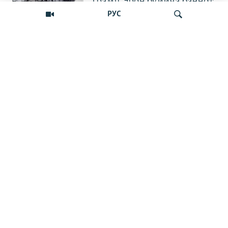
Трамп Эрон бўйича баёнот
қилди
РУС
OZODNEWS: Мирзиёев
Қирғизистонда —
Излаш
Чашмадан пенсия
битимигача | Украинага
босқин
Бошқа видеолар
"Сумкалар текширилиб,
қутилар очилмоқда":
Москвадаги портлашдан
сўнг марказий осиёлик
курьерлар текширувлар
кучайганини айтмоқда.