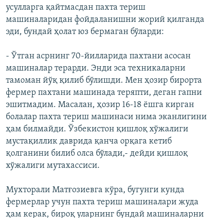
усулларга қайтмасдан пахта териш
машиналаридан фойдаланишни жорий қилганда
эди, бундай ҳолат юз бермаган бўларди:
- Ўтган асрнинг 70-йилларида пахтани асосан
машиналар терарди. Энди эса техникаларни
тамоман йўқ қилиб бўлишди. Мен ҳозир бирорта
фермер пахтани машинада теряпти, деган гапни
эшитмадим. Масалан, ҳозир 16-18 ёшга кирган
болалар пахта териш машинаси нима эканлигини
ҳам билмайди. Ўзбекистон қишлоқ хўжалиги
мустақиллик даврида қанча орқага кетиб
қолганини билиб олса бўлади,- дейди қишлоқ
хўжалиги мутахассиси.
Мухторали Матғозиевга кўра, бугунги кунда
фермерлар учун пахта териш машиналари жуда
ҳам керак, бироқ уларнинг бундай машиналарни