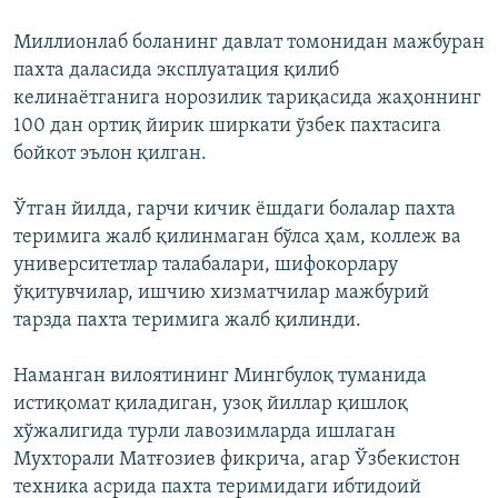
Миллионлаб боланинг давлат томонидан мажбуран
пахта даласида эксплуатация қилиб
келинаëтганига норозилик тариқасида жаҳоннинг
100 дан ортиқ йирик ширкати ўзбек пахтасига
бойкот эълон қилган.
Ўтган йилда, гарчи кичик ёшдаги болалар пахта
теримига жалб қилинмаган бўлса ҳам, коллеж ва
университетлар талабалари, шифокорлару
ўқитувчилар, ишчию хизматчилар мажбурий
тарзда пахта теримига жалб қилинди.
Наманган вилоятининг Мингбулоқ туманида
истиқомат қиладиган, узоқ йиллар қишлоқ
хўжалигида турли лавозимларда ишлаган
Мухторали Матғозиев фикрича, агар Ўзбекистон
техника асрида пахта теримидаги ибтидоий