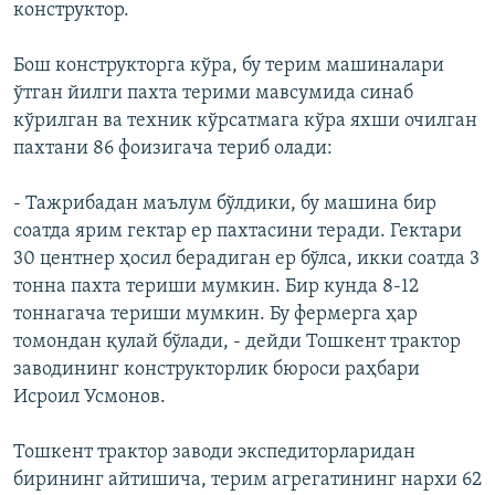
конструктор.
Бош конструкторга кўра, бу терим машиналари
ўтган йилги пахта терими мавсумида синаб
кўрилган ва техник кўрсатмага кўра яхши очилган
пахтани 86 фоизигача териб олади:
- Тажрибадан маълум бўлдики, бу машина бир
соатда ярим гектар ер пахтасини теради. Гектари
30 центнер ҳосил берадиган ер бўлса, икки соатда 3
тонна пахта териши мумкин. Бир кунда 8-12
тоннагача териши мумкин. Бу фермерга ҳар
томондан қулай бўлади, - дейди Тошкент трактор
заводининг конструкторлик бюроси раҳбари
Исроил Усмонов.
Тошкент трактор заводи экспедиторларидан
бирининг айтишича, терим агрегатининг нархи 62