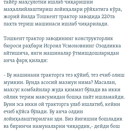
тайёр маҳсулотни ишлаб чиқаришни
маҳаллийлаштириш лойиҳалари рўйхатига кўра,
жорий йилда Тошкент трактор заводида 220та
пахта териш машинаси ишлаб чиқарилади.
Тошкент трактор заводининг конструкторлик
бюроси раҳбари Исроил Усмоновнинг Озодликка
айтишича, янги машиналар ўтмишдошларидан
анча фарқ қилади:
- Бу машинани тракторга тез қўйиб, тез ечиб олиш
мумкин. Бунда асосий мазмун нима? Масалан,
махсус комбайнлар жуда қиммат бўлади ва икки
ойлик терим мавсумидан бошқа пайт ишламайди.
Буни эса икки ой тракторга улаб ишлатиб, кейин
ечиб қўйса бўлади. Бу анча олдин
лойиҳалаштирилган эди. Биз йиғишни бошладик
ва биринчи намуналарни чиқардик,- дейди бош