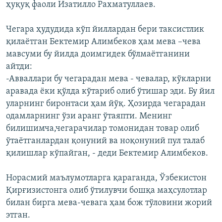
ҳуқуқ фаоли Изатилло Рахматуллаев.
Чегара ҳудудида кўп йиллардан бери таксистлик
қилаётган Бектемир Алимбеков ҳам мева –чева
мавсуми бу йилда доимгидек бўлмаётганини
айтди:
-Авваллари бу чегарадан мева - чевалар, кўкларни
аравада ёки қўлда кўтариб олиб ўтишар эди. Бу йил
уларнинг биронтаси ҳам йўқ. Ҳозирда чегарадан
одамларнинг ўзи аранг ўтаяпти. Менинг
билишимча,чегарачилар томонидан товар олиб
ўтаётганлардан қонуний ва ноқонуний пул талаб
қилишлар кўпайган, - деди Бектемир Алимбеков.
Норасмий маълумотларга қараганда, Ўзбекистон
Қирғизистонга олиб ўтилувчи бошқа маҳсулотлар
билан бирга мева-чевага ҳам бож тўловини жорий
этган.