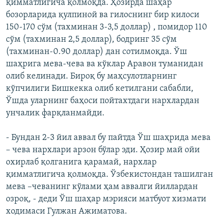
қимматлигича қолмоқда. Ҳозирда шаҳар
бозорларида қулпиной ва гилоснинг бир килоси
150-170 сўм (тахминан 3-3,5 доллар) , помидор 110
сўм (тахминан 2,5 доллар), бодринг 35 сўм
(тахминан-0.90 доллар) дан сотилмоқда. Ўш
шаҳрига мева-чева ва кўклар Аравон туманидан
олиб келинади. Бироқ бу маҳсулотларнинг
кўпчилиги Бишкекка олиб кетилгани сабабли,
Ўшда уларнинг баҳоси пойтахтдаги нархлардан
унчалик фарқланмайди.
- Бундан 2-3 йил аввал бу пайтда Ўш шаҳрида мева
– чева нархлари арзон бўлар эди. Ҳозир май ойи
охирлаб қолганига қарамай, нархлар
қимматлигича қолмоқда. Ўзбекистондан ташилган
мева –чеванинг кўлами ҳам аввалги йиллардан
озроқ, - деди Ўш шаҳар мэрияси матбуот хизмати
ходимаси Гулжан Ажиматова.