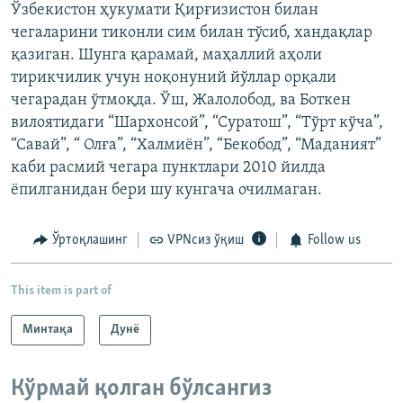
Ўзбекистон ҳукумати Қирғизистон билан
чегаларини тиконли сим билан тўсиб, хандақлар
қазиган. Шунга қарамай, маҳаллий аҳоли
тирикчилик учун ноқонуний йўллар орқали
чегарадан ўтмоқда. Ўш, Жалолобод, ва Боткен
вилоятидаги “Шархонсой”, “Суратош”, “Тўрт кўча”,
“Савай”, “ Олға”, “Халмиён”, “Бекобод”, “Маданият”
каби расмий чегара пунктлари 2010 йилда
ёпилганидан бери шу кунгача очилмаган.
Ўртоқлашинг
VPNсиз ўқиш
Follow us
This item is part of
Минтақа
Дунë
Кўрмай қолган бўлсангиз