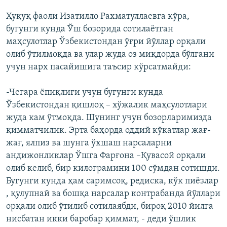
Ҳуқуқ фаоли Изатилло Рахматуллаевга кўра,
бугунги кунда Ўш бозорида сотилаётган
маҳсулотлар Ўзбекистондан ўғри йўллар орқали
олиб ўтилмоқда ва улар жуда оз миқдорда бўлгани
учун нарх пасайишига таъсир кўрсатмайди:
-Чегара ёпиқлиги учун бугунги кунда
Ўзбекистондан қишлоқ – хўжалик маҳсулотлари
жуда кам ўтмоқда. Шунинг учун бозорларимизда
қимматчилик. Эрта баҳорда оддий кўкатлар жағ-
жағ, ялпиз ва шунга ўхшаш нарсаларни
андижонликлар Ўшга Фарғона –Қувасой орқали
олиб келиб, бир килограмини 100 сўмдан сотишди.
Бугунги кунда ҳам саримсоқ, редиска, кўк пиёзлар
, қулупнай ва бошқа нарсалар контрабанда йўллари
орқали олиб ўтилиб сотилаябди, бироқ 2010 йилга
нисбатан икки баробар қиммат, - деди ўшлик