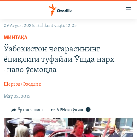
Линклар
Бош
мавзуларга
09 Avgust 2026, Toshkent vaqti: 12:05
ўтинг
OZODLIK SURISHTIRUVLARI
Асосий
МИНТАҚА
OZODVIDEO
навигацияга
Ўзбекистон чегарасининг
ўтинг
OZODARXIV
ёпиқлиги туфайли Ўшда нарх
Қидиришга
ўтинг
-наво ўсмоқда
На русском
Шерзод/Озодлик
ИЖТИМОИЙ ТАРМОҚЛАР
May 22, 2013
Ўртоқлашинг
VPNсиз ўқиш
Озодлик бошқа тилларда