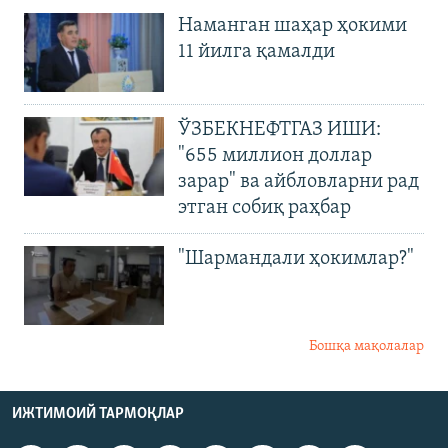
Наманган шаҳар ҳокими
11 йилга қамалди
ЎЗБЕКНЕФТГАЗ ИШИ:
"655 миллион доллар
зарар" ва айбловларни рад
этган собиқ раҳбар
"Шармандали ҳокимлар?"
Бошқа мақолалар
ИЖТИМОИЙ ТАРМОҚЛАР