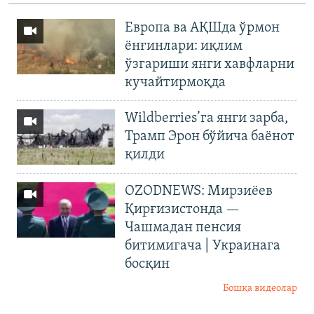
Европа ва АҚШда ўрмон
ёнғинлари: иқлим
ўзгариши янги хавфларни
кучайтирмоқда
Wildberries’га янги зарба,
Трамп Эрон бўйича баёнот
қилди
OZODNEWS: Мирзиёев
Қирғизистонда —
Чашмадан пенсия
битимигача | Украинага
босқин
Бошқа видеолар