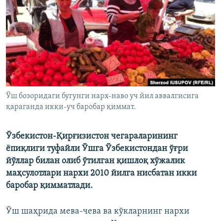
Ўш бозоридаги бугунги нарх-наво уч йил аввалгисига
қараганда икки-уч баробар қиммат.
Ўзбекистон-Қирғизистон чегараларининг
ёпиқлиги туфайли Ўшга Ўзбекистондан ўғри
йўллар билан олиб ўтилган қишлоқ хўжалик
маҳсулотлари нархи 2010 йилга нисбатан икки
баробар қимматлади.
Ўш шаҳрида мева-чева ва кўкларнинг нархи